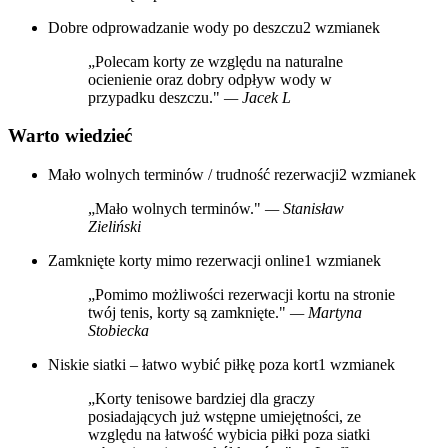
Dobre odprowadzanie wody po deszczu
2 wzmianek
„Polecam korty ze względu na naturalne
ocienienie oraz dobry odpływ wody w
przypadku deszczu."
— Jacek L
Warto wiedzieć
Mało wolnych terminów / trudność rezerwacji
2 wzmianek
„Mało wolnych terminów."
— Stanisław
Zieliński
Zamknięte korty mimo rezerwacji online
1 wzmianek
„Pomimo możliwości rezerwacji kortu na stronie
twój tenis, korty są zamknięte."
— Martyna
Stobiecka
Niskie siatki – łatwo wybić piłkę poza kort
1 wzmianek
„Korty tenisowe bardziej dla graczy
posiadających już wstępne umiejętności, ze
względu na łatwość wybicia piłki poza siatki