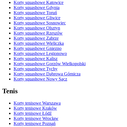
Korty squashowe Katowice
Korty squashowe Gdynia
Korty squashowe Toruń
Korty squashowe Gliwice
Korty squashowe Sosnowiec
Korty squashowe Olsztyn
Korty squashowe Rzeszów
Korty squashowe Zabrze
Korty squashowe Wieliczka
Korty squashowe Gniezno
Korty squashowe Legionowo
Korty squashowe Kalisz
Korty squashowe Gorzów Wielkopolski
Korty squashowe Tychy
Korty squashowe Dąbrowa Górnicza
Korty squashowe Nowy Sącz
Tenis
Korty tenisowe Warszawa
Korty tenisowe Kraków
Korty tenisowe Łódź
Korty tenisowe Wrocław
Korty tenisowe Poznań