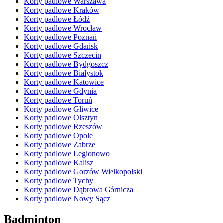
Korty padlowe Warszawa
Korty padlowe Kraków
Korty padlowe Łódź
Korty padlowe Wrocław
Korty padlowe Poznań
Korty padlowe Gdańsk
Korty padlowe Szczecin
Korty padlowe Bydgoszcz
Korty padlowe Białystok
Korty padlowe Katowice
Korty padlowe Gdynia
Korty padlowe Toruń
Korty padlowe Gliwice
Korty padlowe Olsztyn
Korty padlowe Rzeszów
Korty padlowe Opole
Korty padlowe Zabrze
Korty padlowe Legionowo
Korty padlowe Kalisz
Korty padlowe Gorzów Wielkopolski
Korty padlowe Tychy
Korty padlowe Dąbrowa Górnicza
Korty padlowe Nowy Sącz
Badminton