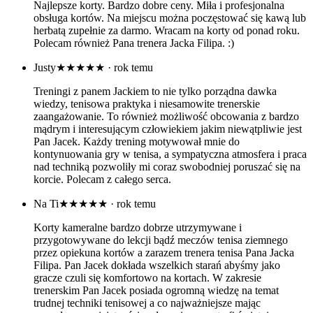
Najlepsze korty. Bardzo dobre ceny. Miła i profesjonalna
obsługa kortów. Na miejscu można poczęstować się kawą lub
herbatą zupełnie za darmo. Wracam na korty od ponad roku.
Polecam również Pana trenera Jacka Filipa. :)
Justy
★★★★★
· rok temu
Treningi z panem Jackiem to nie tylko porządna dawka
wiedzy, tenisowa praktyka i niesamowite trenerskie
zaangażowanie. To również możliwość obcowania z bardzo
mądrym i interesującym człowiekiem jakim niewątpliwie jest
Pan Jacek. Każdy trening motywował mnie do
kontynuowania gry w tenisa, a sympatyczna atmosfera i praca
nad techniką pozwoliły mi coraz swobodniej poruszać się na
korcie. Polecam z całego serca.
Na Ti
★★★★★
· rok temu
Korty kameralne bardzo dobrze utrzymywane i
przygotowywane do lekcji bądź meczów tenisa ziemnego
przez opiekuna kortów a zarazem trenera tenisa Pana Jacka
Filipa. Pan Jacek dokłada wszelkich starań abyśmy jako
gracze czuli się komfortowo na kortach. W zakresie
trenerskim Pan Jacek posiada ogromną wiedzę na temat
trudnej techniki tenisowej a co najważniejsze mając