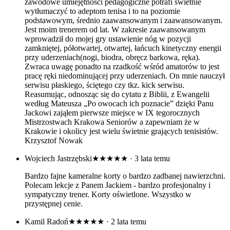
zawodowe umiejętności pedagogiczne potrafi świetnie
wytłumaczyć to adeptom tenisa i to na poziomie
podstawowym, średnio zaawansowanym i zaawansowanym.
Jest moim trenerem od lat. W zakresie zaawansowanym
wprowadził do mojej gry ustawienie nóg w pozycji
zamkniętej, półotwartej, otwartej, łańcuch kinetyczny energii
przy uderzeniach(nogi, biodra, obręcz barkowa, ręka).
Zwraca uwagę ponadto na rzadkość wśród amatorów to jest
pracę ręki niedominującej przy uderzeniach. On mnie nauczył
serwisu płaskiego, ściętego czy tkz. kick serwisu.
Reasumując, odnosząc się do cytatu z Biblii, z Ewangelii
według Mateusza „Po owocach ich poznacie” dzięki Panu
Jackowi zająłem pierwsze miejsce w IX tegorocznych
Mistrzostwach Krakowa Seniorów a zapewniam że w
Krakowie i okolicy jest wielu świetnie grających tenisistów.
Krzysztof Nowak
Wojciech Jastrzębski
★★★★★
· 3 lata temu
Bardzo fajne kameralne korty o bardzo zadbanej nawierzchni.
Polecam lekcje z Panem Jackiem - bardzo profesjonalny i
sympatyczny trener. Korty oświetlone. Wszystko w
przystępnej cenie.
Kamil Radoń
★★★★★
· 2 lata temu