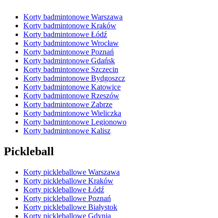
Korty badmintonowe Warszawa
Korty badmintonowe Kraków
Korty badmintonowe Łódź
Korty badmintonowe Wrocław
Korty badmintonowe Poznań
Korty badmintonowe Gdańsk
Korty badmintonowe Szczecin
Korty badmintonowe Bydgoszcz
Korty badmintonowe Katowice
Korty badmintonowe Rzeszów
Korty badmintonowe Zabrze
Korty badmintonowe Wieliczka
Korty badmintonowe Legionowo
Korty badmintonowe Kalisz
Pickleball
Korty pickleballowe Warszawa
Korty pickleballowe Kraków
Korty pickleballowe Łódź
Korty pickleballowe Poznań
Korty pickleballowe Białystok
Korty pickleballowe Gdynia