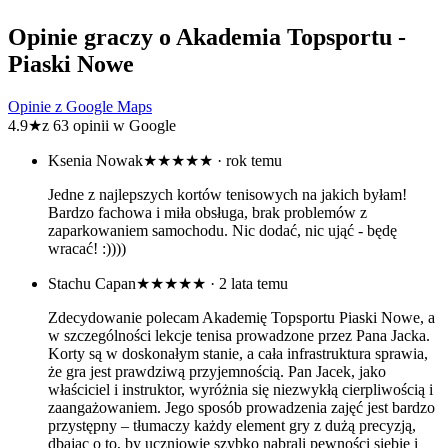
Opinie graczy o Akademia Topsportu -
Piaski Nowe
Opinie z Google Maps
4.9
★
z 63 opinii w Google
Ksenia Nowak
★★★★★
· rok temu
Jedne z najlepszych kortów tenisowych na jakich byłam!
Bardzo fachowa i miła obsługa, brak problemów z
zaparkowaniem samochodu. Nic dodać, nic ująć - będę
wracać! :))))
Stachu Capan
★★★★★
· 2 lata temu
Zdecydowanie polecam Akademię Topsportu Piaski Nowe, a
w szczególności lekcje tenisa prowadzone przez Pana Jacka.
Korty są w doskonałym stanie, a cała infrastruktura sprawia,
że gra jest prawdziwą przyjemnością. Pan Jacek, jako
właściciel i instruktor, wyróżnia się niezwykłą cierpliwością i
zaangażowaniem. Jego sposób prowadzenia zajęć jest bardzo
przystępny – tłumaczy każdy element gry z dużą precyzją,
dbając o to, by uczniowie szybko nabrali pewności siebie i