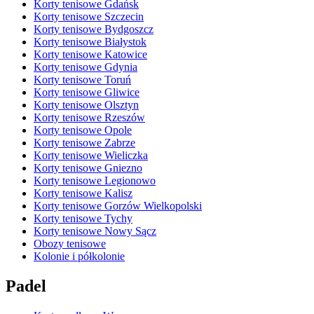
Korty tenisowe Gdańsk
Korty tenisowe Szczecin
Korty tenisowe Bydgoszcz
Korty tenisowe Białystok
Korty tenisowe Katowice
Korty tenisowe Gdynia
Korty tenisowe Toruń
Korty tenisowe Gliwice
Korty tenisowe Olsztyn
Korty tenisowe Rzeszów
Korty tenisowe Opole
Korty tenisowe Zabrze
Korty tenisowe Wieliczka
Korty tenisowe Gniezno
Korty tenisowe Legionowo
Korty tenisowe Kalisz
Korty tenisowe Gorzów Wielkopolski
Korty tenisowe Tychy
Korty tenisowe Nowy Sącz
Obozy tenisowe
Kolonie i półkolonie
Padel