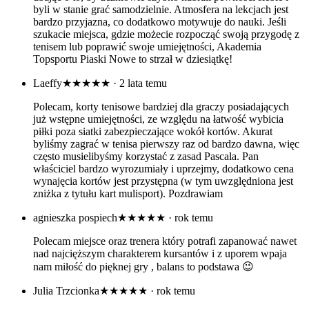
byli w stanie grać samodzielnie. Atmosfera na lekcjach jest
bardzo przyjazna, co dodatkowo motywuje do nauki. Jeśli
szukacie miejsca, gdzie możecie rozpocząć swoją przygodę z
tenisem lub poprawić swoje umiejętności, Akademia
Topsportu Piaski Nowe to strzał w dziesiątkę!
Laeffy
★★★★★
· 2 lata temu
Polecam, korty tenisowe bardziej dla graczy posiadających
już wstępne umiejętności, ze względu na łatwość wybicia
piłki poza siatki zabezpieczające wokół kortów. Akurat
byliśmy zagrać w tenisa pierwszy raz od bardzo dawna, więc
często musielibyśmy korzystać z zasad Pascala. Pan
właściciel bardzo wyrozumiały i uprzejmy, dodatkowo cena
wynajęcia kortów jest przystępna (w tym uwzględniona jest
zniżka z tytułu kart mulisport). Pozdrawiam
agnieszka pospiech
★★★★★
· rok temu
Polecam miejsce oraz trenera który potrafi zapanować nawet
nad najcięższym charakterem kursantów i z uporem wpaja
nam miłość do pięknej gry , balans to podstawa 😉
Julia Trzcionka
★★★★★
· rok temu