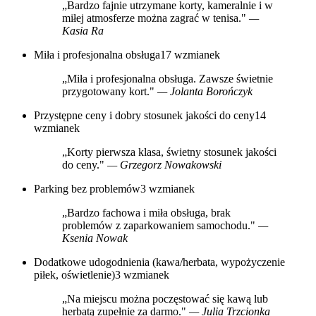
„Bardzo fajnie utrzymane korty, kameralnie i w
miłej atmosferze można zagrać w tenisa."
—
Kasia Ra
Miła i profesjonalna obsługa
17 wzmianek
„Miła i profesjonalna obsługa. Zawsze świetnie
przygotowany kort."
— Jolanta Borończyk
Przystępne ceny i dobry stosunek jakości do ceny
14
wzmianek
„Korty pierwsza klasa, świetny stosunek jakości
do ceny."
— Grzegorz Nowakowski
Parking bez problemów
3 wzmianek
„Bardzo fachowa i miła obsługa, brak
problemów z zaparkowaniem samochodu."
—
Ksenia Nowak
Dodatkowe udogodnienia (kawa/herbata, wypożyczenie
piłek, oświetlenie)
3 wzmianek
„Na miejscu można poczęstować się kawą lub
herbatą zupełnie za darmo."
— Julia Trzcionka