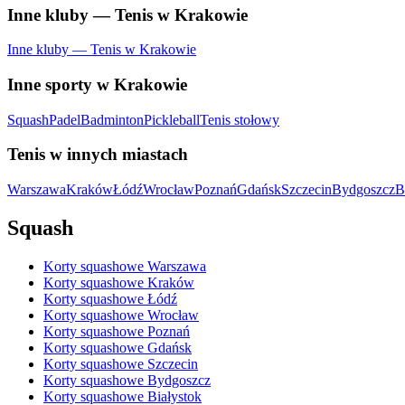
Inne kluby — Tenis w Krakowie
Inne kluby — Tenis w Krakowie
Inne sporty w Krakowie
Squash
Padel
Badminton
Pickleball
Tenis stołowy
Tenis w innych miastach
Warszawa
Kraków
Łódź
Wrocław
Poznań
Gdańsk
Szczecin
Bydgoszcz
B
Squash
Korty squashowe Warszawa
Korty squashowe Kraków
Korty squashowe Łódź
Korty squashowe Wrocław
Korty squashowe Poznań
Korty squashowe Gdańsk
Korty squashowe Szczecin
Korty squashowe Bydgoszcz
Korty squashowe Białystok