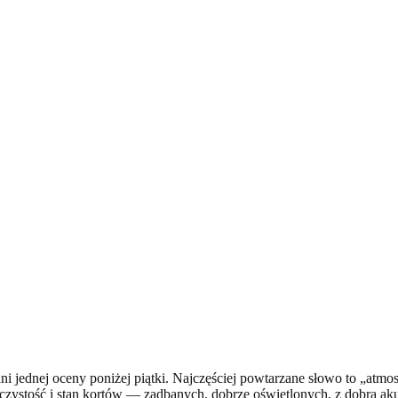
 jednej oceny poniżej piątki. Najczęściej powtarzane słowo to „atmosf
 czystość i stan kortów — zadbanych, dobrze oświetlonych, z dobrą aku