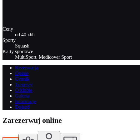
Ceny
od 40 zł/h
Sporty
Squash
Karty sportowe
MultiSport, Medicover Sport
Rezerwacja
Opinie
Cennik
Trenerzy
O klubie
Galeria
Informacje
Dojazd
Zarezerwuj online