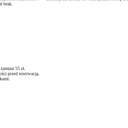
ń brak.
zamiast 55 zł.
ści przed rezerwacją.
żkami.