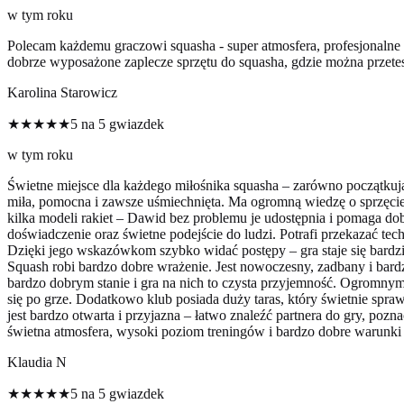
w tym roku
Polecam każdemu graczowi squasha - super atmosfera, profesjonalne p
dobrze wyposażone zaplecze sprzętu do squasha, gdzie można przete
Karolina Starowicz
★★★★★
5 na 5 gwiazdek
w tym roku
Świetne miejsce dla każdego miłośnika squasha – zarówno początkuj
miła, pomocna i zawsze uśmiechnięta. Ma ogromną wiedzę o sprzęcie 
kilka modeli rakiet – Dawid bez problemu je udostępnia i pomaga do
doświadczenie oraz świetne podejście do ludzi. Potrafi przekazać t
Dzięki jego wskazówkom szybko widać postępy – gra staje się bardzi
Squash robi bardzo dobre wrażenie. Jest nowoczesny, zadbany i bardzo
bardzo dobrym stanie i gra na nich to czysta przyjemność. Ogromnym
się po grze. Dodatkowo klub posiada duży taras, który świetnie spraw
jest bardzo otwarta i przyjazna – łatwo znaleźć partnera do gry, poz
świetna atmosfera, wysoki poziom treningów i bardzo dobre warunki 
Klaudia N
★★★★★
5 na 5 gwiazdek