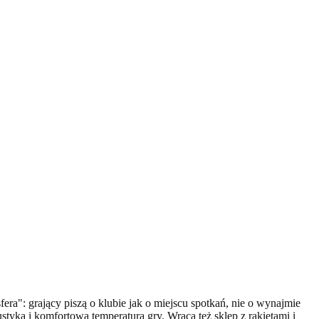
era": grający piszą o klubie jak o miejscu spotkań, nie o wynajmie
styką i komfortową temperaturą gry. Wraca też sklep z rakietami i