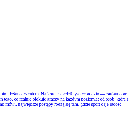
etnim doświadczeniem. Na korcie spędził tysiące godzin — zarówno gra
ego, co realnie blokuje graczy na każdym poziomie: od osób, które pie
ak mówi, największe postępy rodzą się tam, gdzie sport daje radość.