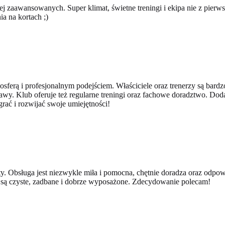
iej zaawansowanych. Super klimat, świetne treningi i ekipa nie z pierw
ia na kortach ;)
sferą i profesjonalnym podejściem. Właściciele oraz trenerzy są bard
bawy. Klub oferuje też regularne treningi oraz fachowe doradztwo. Doda
ać i rozwijać swoje umiejętności!
ty. Obsługa jest niezwykle miła i pomocna, chętnie doradza oraz odpo
 są czyste, zadbane i dobrze wyposażone. Zdecydowanie polecam!