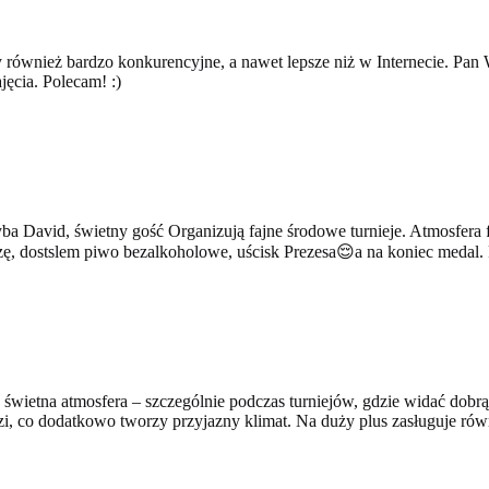
ównież bardzo konkurencyjne, a nawet lepsze niż w Internecie. Pan Wła
ęcia. Polecam! :)
a David, świetny gość Organizują fajne środowe turnieje. Atmosfera fa
zę, dostslem piwo bezalkoholowe, uścisk Prezesa😌a na koniec medal.
świetna atmosfera – szczególnie podczas turniejów, gdzie widać dobrą
zi, co dodatkowo tworzy przyjazny klimat. Na duży plus zasługuje równ