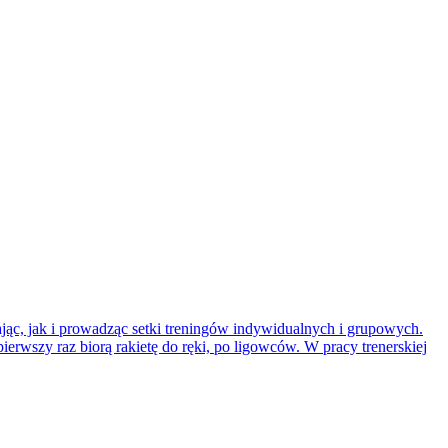
jąc, jak i prowadząc setki treningów indywidualnych i grupowych.
rwszy raz biorą rakietę do ręki, po ligowców. W pracy trenerskiej