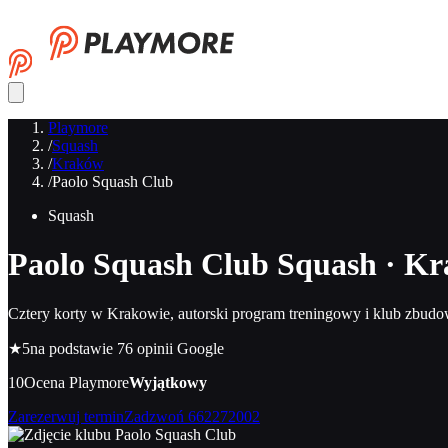
Playmore
/
Squash
/
Kraków
/
Paolo Squash Club
Squash
Paolo Squash Club
Squash · K
Cztery korty w Krakowie, autorski program treningowy i klub zbudo
★
5
na podstawie 76 opinii Google
10
Ocena Playmore
Wyjątkowy
Zarezerwuj termin
Zadzwoń
662272002