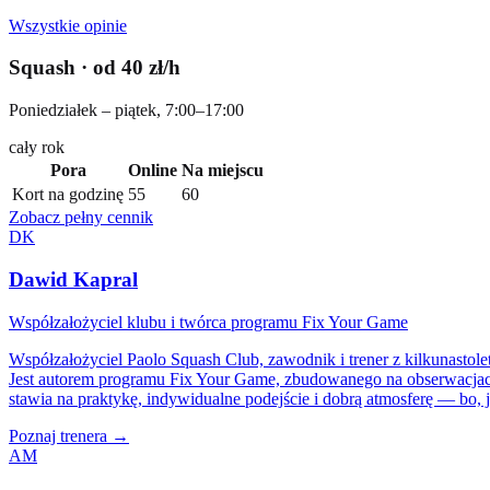
Wszystkie opinie
Squash
· od 40 zł/h
Poniedziałek – piątek, 7:00–17:00
cały rok
Pora
Online
Na miejscu
Kort na godzinę
55
60
Zobacz pełny cennik
DK
Dawid Kapral
Współzałożyciel klubu i twórca programu Fix Your Game
Współzałożyciel Paolo Squash Club, zawodnik i trener z kilkunastol
Jest autorem programu Fix Your Game, zbudowanego na obserwacjach t
stawia na praktykę, indywidualne podejście i dobrą atmosferę — bo, j
Poznaj trenera →
AM