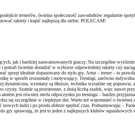
odejście trenerów, świetna społeczność zawodników regularnie spotyka
stować rakiety i kupić najlepszą dla siebie. POLECAM!
ących, jak i bardziej zaawansowanych graczy. Na szczególne wyróżnie
i potrafi świetnie doradzić w wyborze odpowiedniej rakiety czy naci
brać sprzęt idealnie dopasowany do stylu gry. Artur – trener – to pr
echnikę w sposób zrozumiały i motywujący. Treningi, zarówno indywid
ej dynamiczna, wymiany są dłuższe, technika wyraźnie się poprawia, a
 czysty. Szatnie są przestronne, z dużą liczbą szafek, więc nawet prz
 atutem jest również strefa odpoczynku po treningu – bardzo przyjazn
dza się szczególnie w cieplejsze dni. Warto też wspomnieć o świetnej a
nać nowych ludzi i po prostu dobrze spędzić czas. Podsumowując – Paol
do gry sprawiają, że jest to jeden z najlepszych klubów squashowych 