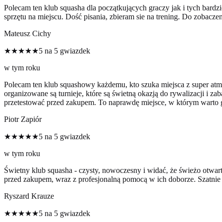
Polecam ten klub squasha dla początkujących graczy jak i tych bardz
sprzętu na miejscu. Dość pisania, zbieram sie na trening. Do zobaczen
Mateusz Cichy
★★★★★
5 na 5 gwiazdek
w tym roku
Polecam ten klub squashowy każdemu, kto szuka miejsca z super atmo
organizowane są turnieje, które są świetną okazją do rywalizacji i za
przetestować przed zakupem. To naprawdę miejsce, w którym warto gr
Piotr Zapiór
★★★★★
5 na 5 gwiazdek
w tym roku
Świetny klub squasha - czysty, nowoczesny i widać, że świeżo otwar
przed zakupem, wraz z profesjonalną pomocą w ich doborze. Szatnie
Ryszard Krauze
★★★★★
5 na 5 gwiazdek