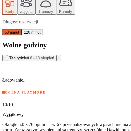
Korty
Zajęcia
Trenerzy
Karnety
Długość rezerwacji
60 minut
120 minut
Wolne godziny
Ten tydzień
8 - 13 sierpień
Ładowanie...
OCENA PLAYMORE
10
/10
Wyjątkowy
Okrągłe 5,0 z 76 opinii — w 67 przeanalizowanych wpisach nie ma ani
kortu. Zaraz za tym wymieniani są trenerzy, szczególnie Dawid, oraz