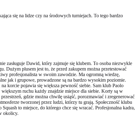
jąca się na lidze czy na środowych turniejach. To tego bardzo
nie zasługuje Dawid, który zajmuje się klubem. To osoba niezwykle
ągu. Dużym plusem jest to, że przed zakupem można przetestować
awdziwy profesjonalista w swoim zawodzie. Ma ogromną wiedzę,
ualne jak i grupowe, prowadzone są na bardzo wysokim poziomie.
 na korcie pojawia się większa pewność siebie. Sam klub Paolo
y większym ruchu każdy znajdzie miejsce dla siebie. Korty są w
a przestrzeń, gdzie można chwilę usiąść, porozmawiać i zregenerować
tmosferze tworzonej przez ludzi, którzy tu grają. Społeczność klubu
o Squash to miejsce, do którego chce się wracać. Profesjonalna kadra,
w okolicy.