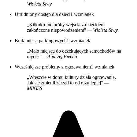
Wioleta Siwy
Utrudniony dostęp dla dzieci
1 wzmianek
„Kilkukrotne próby wejścia z dzieckiem
zakończone niepowodzeniem"
— Wioleta Siwy
Brak miejsc parkingowych
1 wzmianek
„Mało miejsca do oczekujących samochodów na
mycie"
— Andrzej Piecha
Wcześniejsze problemy z ogrzewaniem
1 wzmianek
„Wreszcie w domu kultury działa ogrzewanie.
Jak się zmienił zarząd to od razu lepiej"
—
MIKISS