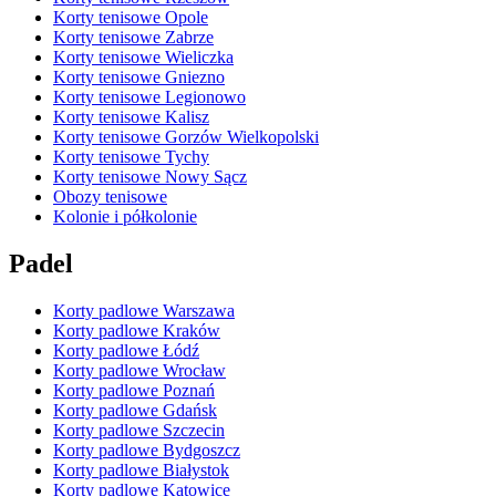
Korty tenisowe Opole
Korty tenisowe Zabrze
Korty tenisowe Wieliczka
Korty tenisowe Gniezno
Korty tenisowe Legionowo
Korty tenisowe Kalisz
Korty tenisowe Gorzów Wielkopolski
Korty tenisowe Tychy
Korty tenisowe Nowy Sącz
Obozy tenisowe
Kolonie i półkolonie
Padel
Korty padlowe Warszawa
Korty padlowe Kraków
Korty padlowe Łódź
Korty padlowe Wrocław
Korty padlowe Poznań
Korty padlowe Gdańsk
Korty padlowe Szczecin
Korty padlowe Bydgoszcz
Korty padlowe Białystok
Korty padlowe Katowice