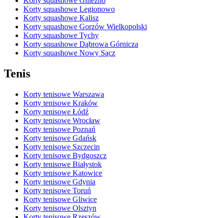
Korty squashowe Gniezno
Korty squashowe Legionowo
Korty squashowe Kalisz
Korty squashowe Gorzów Wielkopolski
Korty squashowe Tychy
Korty squashowe Dąbrowa Górnicza
Korty squashowe Nowy Sącz
Tenis
Korty tenisowe Warszawa
Korty tenisowe Kraków
Korty tenisowe Łódź
Korty tenisowe Wrocław
Korty tenisowe Poznań
Korty tenisowe Gdańsk
Korty tenisowe Szczecin
Korty tenisowe Bydgoszcz
Korty tenisowe Białystok
Korty tenisowe Katowice
Korty tenisowe Gdynia
Korty tenisowe Toruń
Korty tenisowe Gliwice
Korty tenisowe Olsztyn
Korty tenisowe Rzeszów