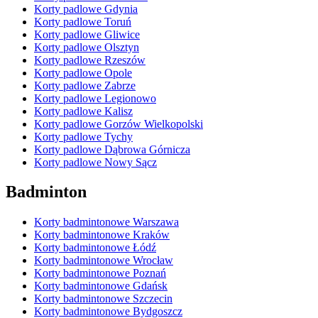
Korty padlowe Gdynia
Korty padlowe Toruń
Korty padlowe Gliwice
Korty padlowe Olsztyn
Korty padlowe Rzeszów
Korty padlowe Opole
Korty padlowe Zabrze
Korty padlowe Legionowo
Korty padlowe Kalisz
Korty padlowe Gorzów Wielkopolski
Korty padlowe Tychy
Korty padlowe Dąbrowa Górnicza
Korty padlowe Nowy Sącz
Badminton
Korty badmintonowe Warszawa
Korty badmintonowe Kraków
Korty badmintonowe Łódź
Korty badmintonowe Wrocław
Korty badmintonowe Poznań
Korty badmintonowe Gdańsk
Korty badmintonowe Szczecin
Korty badmintonowe Bydgoszcz