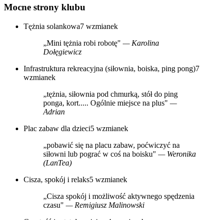
Mocne strony klubu
Tężnia solankowa
7 wzmianek
„Mini tężnia robi robotę"
— Karolina
Dołęgiewicz
Infrastruktura rekreacyjna (siłownia, boiska, ping pong)
7
wzmianek
„tężnia, siłownia pod chmurką, stół do ping
ponga, kort..... Ogólnie miejsce na plus"
—
Adrian
Plac zabaw dla dzieci
5 wzmianek
„pobawić się na placu zabaw, poćwiczyć na
siłowni lub pograć w coś na boisku"
— Weronika
(LanTea)
Cisza, spokój i relaks
5 wzmianek
„Cisza spokój i możliwość aktywnego spędzenia
czasu"
— Remigiusz Malinowski