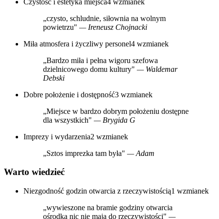
Czystość i estetyka miejsca
4 wzmianek
„czysto, schludnie, siłownia na wolnym
powietrzu"
— Ireneusz Chojnacki
Miła atmosfera i życzliwy personel
4 wzmianek
„Bardzo miła i pełna wigoru szefowa
dzielnicowego domu kultury"
— Waldemar
Debski
Dobre położenie i dostępność
3 wzmianek
„Miejsce w bardzo dobrym położeniu dostępne
dla wszystkich"
— Brygida G
Imprezy i wydarzenia
2 wzmianek
„Sztos imprezka tam była"
— Adam
Warto wiedzieć
Niezgodność godzin otwarcia z rzeczywistością
1 wzmianek
„wywieszone na bramie godziny otwarcia
ośrodka nic nie mają do rzeczywistości"
—