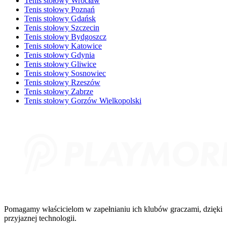
Tenis stołowy Wrocław
Tenis stołowy Poznań
Tenis stołowy Gdańsk
Tenis stołowy Szczecin
Tenis stołowy Bydgoszcz
Tenis stołowy Katowice
Tenis stołowy Gdynia
Tenis stołowy Gliwice
Tenis stołowy Sosnowiec
Tenis stołowy Rzeszów
Tenis stołowy Zabrze
Tenis stołowy Gorzów Wielkopolski
Pomagamy właścicielom w zapełnianiu ich klubów graczami, dzięki
przyjaznej technologii.