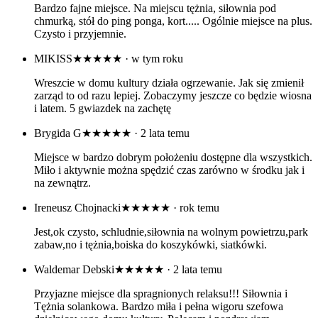
Bardzo fajne miejsce. Na miejscu tężnia, siłownia pod
chmurką, stół do ping ponga, kort..... Ogólnie miejsce na plus.
Czysto i przyjemnie.
MIKISS
★★★★★
· w tym roku
Wreszcie w domu kultury działa ogrzewanie. Jak się zmienił
zarząd to od razu lepiej. Zobaczymy jeszcze co będzie wiosna
i latem. 5 gwiazdek na zachętę
Brygida G
★★★★★
· 2 lata temu
Miejsce w bardzo dobrym położeniu dostępne dla wszystkich.
Miło i aktywnie można spędzić czas zarówno w środku jak i
na zewnątrz.
Ireneusz Chojnacki
★★★★★
· rok temu
Jest,ok czysto, schludnie,siłownia na wolnym powietrzu,park
zabaw,no i tężnia,boiska do koszykówki, siatkówki.
Waldemar Debski
★★★★★
· 2 lata temu
Przyjazne miejsce dla spragnionych relaksu!!! Siłownia i
Tężnia solankowa. Bardzo miła i pełna wigoru szefowa