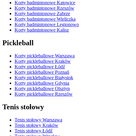
Korty badmintonowe Katowice
Korty badmintonowe Rzeszów
Korty badmintonowe Zabrze
Korty badmintonowe Wieliczka
Korty badmintonowe Legionowo
Korty badmintonowe Kalisz
Pickleball
Korty pickleballowe Warszawa
Korty pickleballowe Kraków
Korty pickleballowe Łódź
Korty pickleballowe Poznań
Korty pickleballowe Białystok
Korty pickleballowe Gdynia
Korty pickleballowe Olsztyn
Korty pickleballowe Rzeszów
Tenis stołowy
Tenis stołowy Warszawa
Tenis stołowy Kraków
Tenis stołowy Łódź