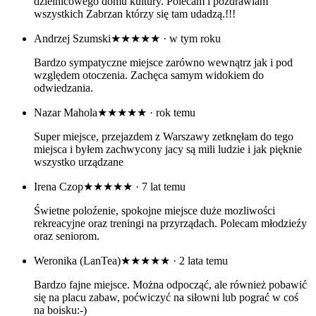
dzielnicowego domu kultury. Polecam i pozdrawiam
wszystkich Zabrzan którzy się tam udadzą.!!!
Andrzej Szumski
★★★★★
· w tym roku
Bardzo sympatyczne miejsce zarówno wewnątrz jak i pod
względem otoczenia. Zachęca samym widokiem do
odwiedzania.
Nazar Mahola
★★★★★
· rok temu
Super miejsce, przejazdem z Warszawy zetknęłam do tego
miejsca i byłem zachwycony jacy są mili ludzie i jak pięknie
wszystko urządzane
Irena Czop
★★★★★
· 7 lat temu
Świetne poloźenie, spokojne miejsce duże mozliwości
rekreacyjne oraz treningi na przyrządach. Polecam młodzieźy
oraz seniorom.
Weronika (LanTea)
★★★★★
· 2 lata temu
Bardzo fajne miejsce. Można odpocząć, ale również pobawić
się na placu zabaw, poćwiczyć na siłowni lub pograć w coś
na boisku:-)