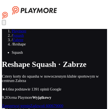
Playmore
/
Squash
/
Zabrze
/
Reshape
Squash
Reshape
Squash · Zabrze
Cztery korty do squasha w nowoczesnym klubie sportowym w
centrum Zabrza
★
4.6
na podstawie 1391 opinii Google
9.2
Ocena Playmore
Wyjątkowy
Zarezerwuj termin
Zadzwoń
600679000