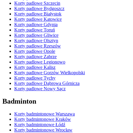
Korty padlowe Szczecin
Korty padlowe Bydgoszcz
Korty padlowe Białystok
Korty padlowe Katowice
Korty padlowe Gdynia
Korty padlowe Toruń
Korty padlowe Gliwice
Korty padlowe Olsztyn
Korty padlowe Rzeszów
Korty padlowe Opole
Korty padlowe Zabrze
Korty padlowe Legionowo
Korty padlowe Kalisz
Korty padlowe Gorzów Wielkopolski
Korty padlowe Tychy
Korty padlowe Dąbrowa Górnicza
Korty padlowe Nowy Sącz
Badminton
Korty badmintonowe Warszawa
Korty badmintonowe Kraków
Korty badmintonowe Łódź
Korty badmintonowe Wrocław