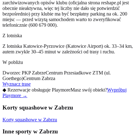
zarchiwizowanych opisów klubu (oficjalna strona reshape.pl jest
obecnie nieaktywna, więc tej liczby nie dało się potwierdzić
bezpośrednio) przy klubie ma być bezpłatny parking na ok. 200
miejsc — przed wizytą samochodem warto to zweryfikować
telefonicznie (600 679 000).
Z lotniska
Z lotniska Katowice-Pyrzowice (Katowice Airport) ok. 33–34 km,
autem zwykle 30–45 minut w zależności od trasy i ruchu.
W pobliżu
Dworzec PKP Zabrze
Centrum Przesiadkowe ZTM (ul.
Goethego)
Centrum Zabrza
Wyznacz trasę
◆
Rezerwacje obsługuje Playmore
Masz swój obiekt?
Wypróbuj
Playmore
→
Korty squashowe w Zabrzu
Korty squashowe w Zabrzu
Inne sporty w Zabrzu