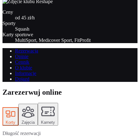
Ceny
od 45 zł/h
Sporty
Squash
Karty sportowe
MultiSport, Medicover Sport, FitProfit
Rezerwacja
Opinie
Cennik
O klubie
Informacje
Dojazd
Zarezerwuj online
Korty
Zajęcia
Karnety
Długość rezerwacji