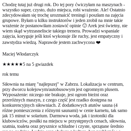
Chodzę tutaj już drugi rok. Do tej pory ćwiczyłam na maszynach -
wszystko super, czysto, dużo miejsca, robi wrażenie. Ale! Ostatnio
zdecydowałam się trochę urozmaicić treningi i poszłam na zajęcia
grupowe. Byłam u kilku instruktorów i jeden zrobił na mnie takie
wrażenie że postanowiłam zostawić opinie 🙂 Arek jest świetny, nie
wiem skąd wytrzasneliscie takiego trenera. Prowadzi wspaniale
zajęcia, koryguje jeśli ktoś wykonuje źle ruchy, jest empatyczny i
zawstydza wiedzą. Naprawde jestem zachwycona ❤️
Maciej Włodarczyk
★★★★★
5 na 5 gwiazdek
rok temu
Siłownia na miarę "najlepszej" w Zabrzu. Lokalizacja w centrum,
przy dworcu kolejowym/autobusowym jest ogromnym plusem.
Wyposażenie: niczego nie brakuje, jest ogrom bieżni oraz
przeróżnych maszyn, z czego część jest rzadko dostępna na
konkurencyjnych siłowniach. Z dodatkowych atutów sauna (4
różne pomieszczenia z różnymi saunami) w cenie karnetu, tak samo
jak 15 minut w solarium. Darmowa woda, jak i izotoniki dla
klubowiczów, posiłki na miejscu w przystępnych cenach, siłownia,
szatnia, toaleta oraz prysznice schludne i czyste, sprzątane średnio