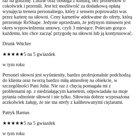
raz na godzinę. Ludzie oraz obsługa z kulturą, bez problemów o
cokolwiek i przemili. Jest też możliwość za dodatkową opłatą
wynajęcia trenera personalnego, który z sensem poprowadzi was
przez karierę na siłowni. Ceny karnetów adekwatne do oferty, którą
prezentuje ReShape. Jedynie uprzedzam, że jedynym minusem jest
okres wypowiedzenia umowy, czyli 3 miesiące. Polecam gorąco
każdemu, kto chce zacząć przygodę na siłowni lub ją kontynuować.
Drunk Witcher
★★★★★
5 na 5 gwiazdek
w tym roku
Personel siłowni jest wyśmienity, bardzo profesjonalnie podchodzą
do klienta oraz tworzą bardzo miłą atmosferę na obiekcie, w
szczególności Pani Julia. Nie raz z chęcią pomagała mi z
problemami np. z niedziałającym karnetem, odpowiadała na moje
pytania odnośnie siłowni i nie tylko. Siłownia dobrze wyposażona
aczkolwiek żałuję, że nie ma strefy z kalibrowanymi ciężarami.
Patryk Barnas
★★★★★
5 na 5 gwiazdek
w tym roku