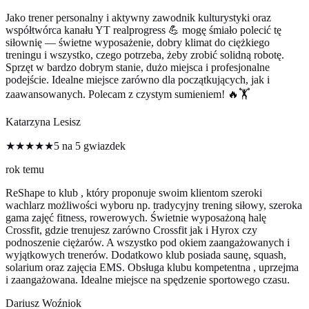
Jako trener personalny i aktywny zawodnik kulturystyki oraz
współtwórca kanału YT realprogress 💪 mogę śmiało polecić tę
siłownię — świetne wyposażenie, dobry klimat do ciężkiego
treningu i wszystko, czego potrzeba, żeby zrobić solidną robotę.
Sprzęt w bardzo dobrym stanie, dużo miejsca i profesjonalne
podejście. Idealne miejsce zarówno dla początkujących, jak i
zaawansowanych. Polecam z czystym sumieniem! 🔥🏋️
Katarzyna Lesisz
★★★★★
5 na 5 gwiazdek
rok temu
ReShape to klub , który proponuje swoim klientom szeroki
wachlarz możliwości wyboru np. tradycyjny trening siłowy, szeroka
gama zajęć fitness, rowerowych. Świetnie wyposażoną halę
Crossfit, gdzie trenujesz zarówno Crossfit jak i Hyrox czy
podnoszenie ciężarów. A wszystko pod okiem zaangażowanych i
wyjątkowych trenerów. Dodatkowo klub posiada saunę, squash,
solarium oraz zajęcia EMS. Obsługa klubu kompetentna , uprzejma
i zaangażowana. Idealne miejsce na spędzenie sportowego czasu.
Dariusz Woźniok