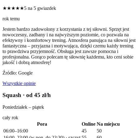
★★★★★
5 na 5 gwiazdek
rok temu
Jestem bardzo zadowolony z korzystania z tej siłowni. Sprzęt jest
nowoczesny, zadbany i na najwyższym poziomie, co pozwala na
efektywny i komfortowy trening. Atmosfera panująca na siłowni jest
fantastyczna – przyjazna i motywująca, dzięki czemu każdy trening
to prawdziwa przyjemność. Obsługa jest zawsze pomocna i
profesjonalna. Gorąco polecam tę siłownię każdemu, kto ceni sobie
jakość i dobrą atmosferę!
Źródło: Google
Wszystkie opinie
Squash
· od 45 zł/h
Poniedziałek – piątek
cały rok
Pora
Online
Na miejscu
06:00–16:00
45
50
16:00–23:00 (w pon. do 23:30) · szczyt
55
60