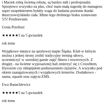
i Maciek robią świetną robotę, są bardzo mili i profesjonalni.
Sprzętowo wszystko na plus, choć mam małą sugestię do managera:
super uzupełnieniem byłaby waga do badania poziomu tkanki
tłuszczowej/składu ciała. Mimo tego drobnego braku zostawiam
5/5! Pozdrawiam.
Gosia Przeliorz
★★★★★
5 na 5 gwiazdek
rok temu
Wyjątkowe miejsce na sportowej mapie Śląska. Klub w którym
można z jednej strony zrobić tradycyjny trening siłowy,
uczestniczyć w szerokiej gamie zajęć fitness i rowerowych. Z
drugiej - na świetne wyposażonej hali zmierzyć się z Crossfitem,
Hyroxem czy olimpijskim podnoszeniem ciężarów. A wszystko pod
okiem zaangażowanych i wyjątkowych trenerów. Dodatkowo -
sauna, squash oraz zajęcia EMS.
Ewa Banachiewicz
★★★★★
5 na 5 gwiazdek
rok temu