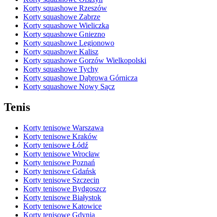
Korty squashowe Rzeszów
Korty squashowe Zabrze
Korty squashowe Wieliczka
Korty squashowe Gniezno
Korty squashowe Legionowo
Korty squashowe Kalisz
Korty squashowe Gorzów Wielkopolski
Korty squashowe Tychy
Korty squashowe Dąbrowa Górnicza
Korty squashowe Nowy Sącz
Tenis
Korty tenisowe Warszawa
Korty tenisowe Kraków
Korty tenisowe Łódź
Korty tenisowe Wrocław
Korty tenisowe Poznań
Korty tenisowe Gdańsk
Korty tenisowe Szczecin
Korty tenisowe Bydgoszcz
Korty tenisowe Białystok
Korty tenisowe Katowice
Korty tenisowe Gdynia