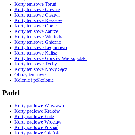
Korty tenisowe Toruń
Korty tenisowe Gliwice
Korty tenisowe Olsztyn
Korty tenisowe Rzeszów
Korty tenisowe Opole
Korty tenisowe Zabrze
Korty tenisowe Wieliczka
Korty tenisowe Gniezno
Korty tenisowe Legionowo
Korty tenisowe Kalisz
Korty tenisowe Gorzów Wielkopolski
Korty tenisowe Tychy
Korty tenisowe Nowy Sącz
Obozy tenisowe
Kolonie i półkolonie
Padel
Korty padlowe Warszawa
Korty padlowe Kraków
Korty padlowe Łódź
Korty padlowe Wrocław
Korty padlowe Poznań
Korty padlowe Gdańsk