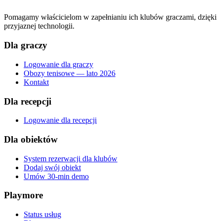
Pomagamy właścicielom w zapełnianiu ich klubów graczami, dzięki
przyjaznej technologii.
Dla graczy
Logowanie dla graczy
Obozy tenisowe — lato 2026
Kontakt
Dla recepcji
Logowanie dla recepcji
Dla obiektów
System rezerwacji dla klubów
Dodaj swój obiekt
Umów 30-min demo
Playmore
Status usług