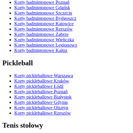
Korty badmintonowe Poznań
Korty badmintonowe Gdańsk
Korty badmintonowe Szczecin
Korty badmintonowe Bydgoszcz
Korty badmintonowe Katowice
Korty badmintonowe Rzeszów
Korty badmintonowe Zabrze
Korty badmintonowe Wieliczka
Korty badmintonowe Legionowo
Korty badmintonowe Kalisz
Pickleball
Korty pickleballowe Warszawa
Korty pickleballowe Kraków
Korty pickleballowe Łódź
Korty pickleballowe Poznań
Korty pickleballowe Białystok
Korty pickleballowe Gdynia
Korty pickleballowe Olsztyn
Korty pickleballowe Rzeszów
Tenis stołowy