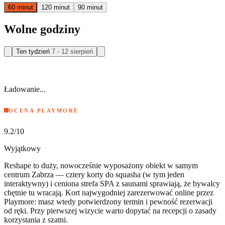
60 minut
120 minut
90 minut
Wolne godziny
Ten tydzień
7 - 12 sierpień
Ładowanie...
OCENA PLAYMORE
9.2
/10
Wyjątkowy
Reshape to duży, nowocześnie wyposażony obiekt w samym
centrum Zabrza — cztery korty do squasha (w tym jeden
interaktywny) i ceniona strefa SPA z saunami sprawiają, że bywalcy
chętnie tu wracają. Kort najwygodniej zarezerwować online przez
Playmore: masz wtedy potwierdzony termin i pewność rezerwacji
od ręki. Przy pierwszej wizycie warto dopytać na recepcji o zasady
korzystania z szatni.