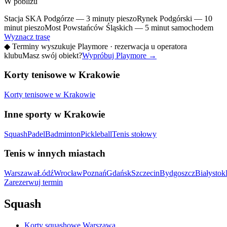
W pobliżu
Stacja SKA Podgórze — 3 minuty pieszo
Rynek Podgórski — 10
minut pieszo
Most Powstańców Śląskich — 5 minut samochodem
Wyznacz trasę
◆
Terminy wyszukuje Playmore · rezerwacja u operatora
klubu
Masz swój obiekt?
Wypróbuj Playmore
→
Korty tenisowe w Krakowie
Korty tenisowe w Krakowie
Inne sporty w Krakowie
Squash
Padel
Badminton
Pickleball
Tenis stołowy
Tenis w innych miastach
Warszawa
Łódź
Wrocław
Poznań
Gdańsk
Szczecin
Bydgoszcz
Białystok
Zarezerwuj termin
Squash
Korty squashowe Warszawa