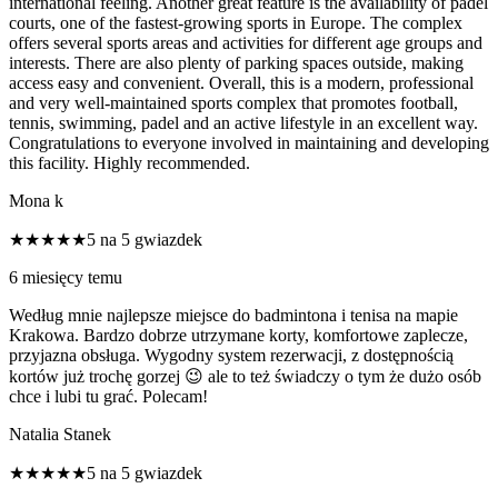
international feeling. Another great feature is the availability of padel
courts, one of the fastest-growing sports in Europe. The complex
offers several sports areas and activities for different age groups and
interests. There are also plenty of parking spaces outside, making
access easy and convenient. Overall, this is a modern, professional
and very well-maintained sports complex that promotes football,
tennis, swimming, padel and an active lifestyle in an excellent way.
Congratulations to everyone involved in maintaining and developing
this facility. Highly recommended.
Mona k
★★★★★
5 na 5 gwiazdek
6 miesięcy temu
Według mnie najlepsze miejsce do badmintona i tenisa na mapie
Krakowa. Bardzo dobrze utrzymane korty, komfortowe zaplecze,
przyjazna obsługa. Wygodny system rezerwacji, z dostępnością
kortów już trochę gorzej 😉 ale to też świadczy o tym że dużo osób
chce i lubi tu grać. Polecam!
Natalia Stanek
★★★★★
5 na 5 gwiazdek