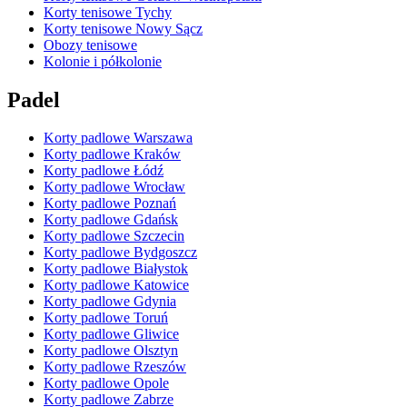
Korty tenisowe Tychy
Korty tenisowe Nowy Sącz
Obozy tenisowe
Kolonie i półkolonie
Padel
Korty padlowe Warszawa
Korty padlowe Kraków
Korty padlowe Łódź
Korty padlowe Wrocław
Korty padlowe Poznań
Korty padlowe Gdańsk
Korty padlowe Szczecin
Korty padlowe Bydgoszcz
Korty padlowe Białystok
Korty padlowe Katowice
Korty padlowe Gdynia
Korty padlowe Toruń
Korty padlowe Gliwice
Korty padlowe Olsztyn
Korty padlowe Rzeszów
Korty padlowe Opole
Korty padlowe Zabrze