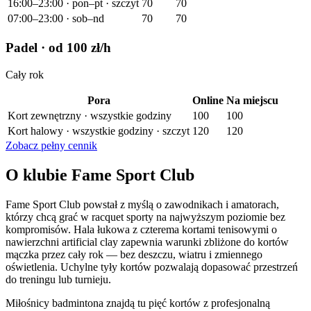
16:00–23:00 · pon–pt · szczyt
70
70
07:00–23:00 · sob–nd
70
70
Padel
· od 100 zł/h
Cały rok
Pora
Online
Na miejscu
Kort zewnętrzny · wszystkie godziny
100
100
Kort halowy · wszystkie godziny · szczyt
120
120
Zobacz pełny cennik
O klubie Fame Sport Club
Fame Sport Club powstał z myślą o zawodnikach i amatorach,
którzy chcą grać w racquet sporty na najwyższym poziomie bez
kompromisów. Hala łukowa z czterema kortami tenisowymi o
nawierzchni artificial clay zapewnia warunki zbliżone do kortów
mączka przez cały rok — bez deszczu, wiatru i zmiennego
oświetlenia. Uchylne tyły kortów pozwalają dopasować przestrzeń
do treningu lub turnieju.
Miłośnicy badmintona znajdą tu pięć kortów z profesjonalną