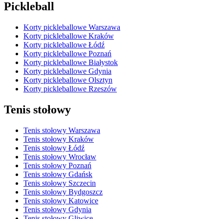
Pickleball
Korty pickleballowe Warszawa
Korty pickleballowe Kraków
Korty pickleballowe Łódź
Korty pickleballowe Poznań
Korty pickleballowe Białystok
Korty pickleballowe Gdynia
Korty pickleballowe Olsztyn
Korty pickleballowe Rzeszów
Tenis stołowy
Tenis stołowy Warszawa
Tenis stołowy Kraków
Tenis stołowy Łódź
Tenis stołowy Wrocław
Tenis stołowy Poznań
Tenis stołowy Gdańsk
Tenis stołowy Szczecin
Tenis stołowy Bydgoszcz
Tenis stołowy Katowice
Tenis stołowy Gdynia
Tenis stołowy Gliwice