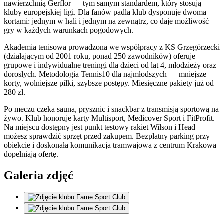
nawierzchnią Gerflor — tym samym standardem, który stosują
kluby europejskiej ligi. Dla fanów padla klub dysponuje dwoma
kortami: jednym w hali i jednym na zewnątrz, co daje możliwość
gry w każdych warunkach pogodowych.
Akademia tenisowa prowadzona we współpracy z KS Grzegórzecki
(działającym od 2001 roku, ponad 250 zawodników) oferuje
grupowe i indywidualne treningi dla dzieci od lat 4, młodzieży oraz
dorosłych. Metodologia Tennis10 dla najmłodszych — mniejsze
korty, wolniejsze piłki, szybsze postępy. Miesięczne pakiety już od
280 zł.
Po meczu czeka sauna, prysznic i snackbar z transmisją sportową na
żywo. Klub honoruje karty Multisport, Medicover Sport i FitProfit.
Na miejscu dostępny jest punkt testowy rakiet Wilson i Head —
możesz sprawdzić sprzęt przed zakupem. Bezpłatny parking przy
obiekcie i doskonała komunikacja tramwajowa z centrum Krakowa
dopełniają ofertę.
Galeria zdjęć