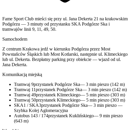
Fame Sport Club mieści się przy ul. Jana Dekerta 21 na krakowskim
Podgórzu — 3 minuty od przystanku SKA Podgórze Ska i
tramwajów linii 9, 11, 49, 50.
Samochodem
Z centrum Krakowa jedź w kierunku Podgórza przez Most
Powstańców Śląskich lub Most Kotlarski, następnie ul. Klimeckiego
lub ul. Dekerta. Bezpłatny parking przy obiekcie — wjazd od ul.
Jana Dekerta.
Komunikacją miejską
Tramwaj 9
przystanek Podgórze Ska
— 3 min pieszo (142 m)
Tramwaj 11
przystanek Podgórze Ska
— 3 min pieszo (142 m)
Tramwaj 49
przystanek Klimeckiego
— 5 min pieszo (303 m)
Tramwaj 50
przystanek Klimeckiego
— 5 min pieszo (303 m)
SKA1 / SKA3
przystanek Podgórze Ska
— 3 min pieszo —
Szybka Kolej Aglomeracyjna
Autobus 143 / 174
przystanek Kuklińskiego
— 9 min pieszo
(643 m)