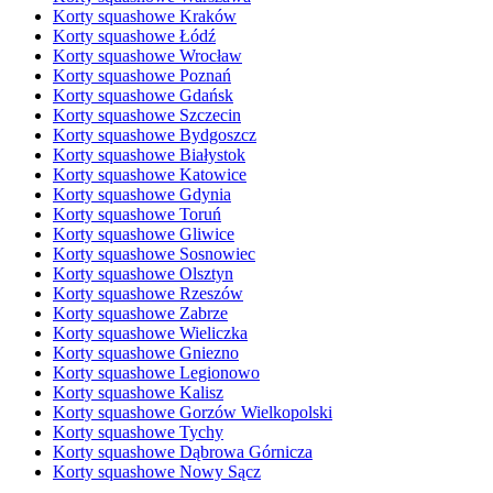
Korty squashowe Kraków
Korty squashowe Łódź
Korty squashowe Wrocław
Korty squashowe Poznań
Korty squashowe Gdańsk
Korty squashowe Szczecin
Korty squashowe Bydgoszcz
Korty squashowe Białystok
Korty squashowe Katowice
Korty squashowe Gdynia
Korty squashowe Toruń
Korty squashowe Gliwice
Korty squashowe Sosnowiec
Korty squashowe Olsztyn
Korty squashowe Rzeszów
Korty squashowe Zabrze
Korty squashowe Wieliczka
Korty squashowe Gniezno
Korty squashowe Legionowo
Korty squashowe Kalisz
Korty squashowe Gorzów Wielkopolski
Korty squashowe Tychy
Korty squashowe Dąbrowa Górnicza
Korty squashowe Nowy Sącz