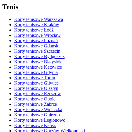
Tenis
Korty tenisowe Warszawa
Korty tenisowe Kraków
Korty tenisowe Łódź
Korty tenisowe Wrocław
Korty tenisowe Poznań
Korty tenisowe Gdańsk
Korty tenisowe Szczecin
Korty tenisowe Bydgoszcz
Korty tenisowe Białystok
Korty tenisowe Katowice
Korty tenisowe Gdynia
Korty tenisowe Toruń
Korty tenisowe Gliwice
Korty tenisowe Olsztyn
Korty tenisowe Rzeszów
Korty tenisowe Opole
Korty tenisowe Zabrze
Korty tenisowe Wieliczka
Korty tenisowe Gniezno
Korty tenisowe Legionowo
Korty tenisowe Kalisz
Korty tenisowe Gorzów Wielkopolski