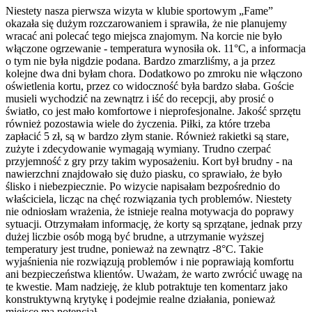
Niestety nasza pierwsza wizyta w klubie sportowym „Fame”
okazała się dużym rozczarowaniem i sprawiła, że nie planujemy
wracać ani polecać tego miejsca znajomym. Na korcie nie było
włączone ogrzewanie - temperatura wynosiła ok. 11°C, a informacja
o tym nie była nigdzie podana. Bardzo zmarzliśmy, a ja przez
kolejne dwa dni byłam chora. Dodatkowo po zmroku nie włączono
oświetlenia kortu, przez co widoczność była bardzo słaba. Goście
musieli wychodzić na zewnątrz i iść do recepcji, aby prosić o
światło, co jest mało komfortowe i nieprofesjonalne. Jakość sprzętu
również pozostawia wiele do życzenia. Piłki, za które trzeba
zapłacić 5 zł, są w bardzo złym stanie. Również rakietki są stare,
zużyte i zdecydowanie wymagają wymiany. Trudno czerpać
przyjemność z gry przy takim wyposażeniu. Kort był brudny - na
nawierzchni znajdowało się dużo piasku, co sprawiało, że było
ślisko i niebezpiecznie. Po wizycie napisałam bezpośrednio do
właściciela, licząc na chęć rozwiązania tych problemów. Niestety
nie odniosłam wrażenia, że istnieje realna motywacja do poprawy
sytuacji. Otrzymałam informację, że korty są sprzątane, jednak przy
dużej liczbie osób mogą być brudne, a utrzymanie wyższej
temperatury jest trudne, ponieważ na zewnątrz -8°C. Takie
wyjaśnienia nie rozwiązują problemów i nie poprawiają komfortu
ani bezpieczeństwa klientów. Uważam, że warto zwrócić uwagę na
te kwestie. Mam nadzieję, że klub potraktuje ten komentarz jako
konstruktywną krytykę i podejmie realne działania, ponieważ
miejsce ma potencjał.