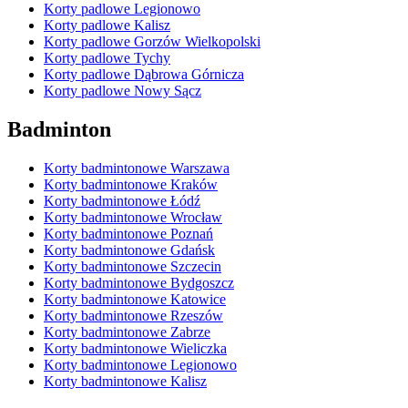
Korty padlowe Legionowo
Korty padlowe Kalisz
Korty padlowe Gorzów Wielkopolski
Korty padlowe Tychy
Korty padlowe Dąbrowa Górnicza
Korty padlowe Nowy Sącz
Badminton
Korty badmintonowe Warszawa
Korty badmintonowe Kraków
Korty badmintonowe Łódź
Korty badmintonowe Wrocław
Korty badmintonowe Poznań
Korty badmintonowe Gdańsk
Korty badmintonowe Szczecin
Korty badmintonowe Bydgoszcz
Korty badmintonowe Katowice
Korty badmintonowe Rzeszów
Korty badmintonowe Zabrze
Korty badmintonowe Wieliczka
Korty badmintonowe Legionowo
Korty badmintonowe Kalisz