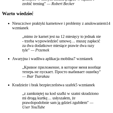
zrobić trening"
— Robert Becker
Warto wiedzieć
Nieuczciwe praktyki karnetowe i problemy z anulowaniem
14
wzmianek
„mimo że karnet jest na 12 miesięcy to jednak nie
- trzeba wypowiedzieć umowę… muszę zapłacić
za dwa dodatkowe miesiące prawie dwa razy
tyle"
— Przemek
Awaryjna i wadliwa aplikacja mobilna
7 wzmianek
„Кривое приложение, в которое меня вообще
теперь не пускает. Просто выбивает ошибку"
— Ihar Tsarakau
Kradzieże i brak bezpieczeństwa szafek
5 wzmianek
„z zamkniętej na kod szafki w szatni skradziono
mi drogą kurtkę… usłyszałem, że
prawdopodobnie sam ją gdzieś zgubiłem"
—
User YouTube