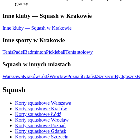
graczy.
Inne kluby — Squash w Krakowie
Inne kluby — Squash w Krakowie
Inne sporty w Krakowie
Tenis
Padel
Badminton
Pickleball
Tenis stołowy
Squash w innych miastach
Warszawa
Kraków
Łódź
Wrocław
Poznań
Gdańsk
Szczecin
Bydgoszcz
B
Squash
Korty squashowe Warszawa
Korty squashowe Kraków
Korty squashowe Łódź
Korty squashowe Wrocław
Korty squashowe Poznań
Korty squashowe Gdańsk
Korty squashowe Szczecin