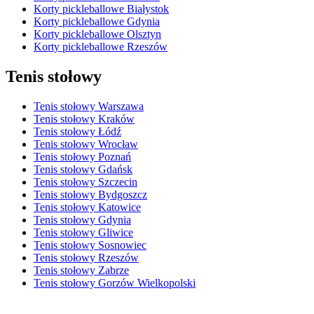
Korty pickleballowe Białystok
Korty pickleballowe Gdynia
Korty pickleballowe Olsztyn
Korty pickleballowe Rzeszów
Tenis stołowy
Tenis stołowy Warszawa
Tenis stołowy Kraków
Tenis stołowy Łódź
Tenis stołowy Wrocław
Tenis stołowy Poznań
Tenis stołowy Gdańsk
Tenis stołowy Szczecin
Tenis stołowy Bydgoszcz
Tenis stołowy Katowice
Tenis stołowy Gdynia
Tenis stołowy Gliwice
Tenis stołowy Sosnowiec
Tenis stołowy Rzeszów
Tenis stołowy Zabrze
Tenis stołowy Gorzów Wielkopolski