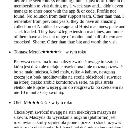
before the Well Fitness branding), but... I just took 1 month of
membership to visit during my 1 week stay and... didn't even
manage to enter once with the app & qr code. Profile not
found. No solution from their support team. Other than that, I
remember from previous years, they do have an amazing
collection of Nautilus Leverage and Hoist machines, plate and
stack loaded. They have 4 leg extension machines, and none
of them have a descent range of motion and half of them are
croocked. Shame. Other than that: big and worth the visit.
Tomasz Mercik
★★★★☆
· w tym roku
Pierwsza rzeczą na ktora należy zwrócić uwagę to szatnia
która jest duża ale niefajnie oświetlona i nie można pozować
bo za mało miejsca, kibel mały, tylko 4 kabiny, następną
rzeczą jest brak modlitewnika na strefie oldschool i suwnica
na której ciężko zrobić komfortowa serie, na plus strefa
eleiko, ale kupcie więcej gum do rozgrzewki bo czekałem na
nie 10 minut aż się zwolnią.
Oleh M
★★★☆☆
· w tym roku
Chciałbym zwrócić uwagę na stan niektórych maszyn na
siłowni. Maszyna do wyciskania nogami (platforma) jest
rozchwiana, śruby są niedokręcone i przez to strach używać
większego obciążenia. Już trzeci tydzień widzę ten problem i