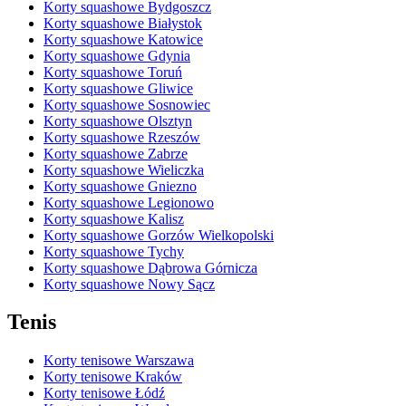
Korty squashowe Bydgoszcz
Korty squashowe Białystok
Korty squashowe Katowice
Korty squashowe Gdynia
Korty squashowe Toruń
Korty squashowe Gliwice
Korty squashowe Sosnowiec
Korty squashowe Olsztyn
Korty squashowe Rzeszów
Korty squashowe Zabrze
Korty squashowe Wieliczka
Korty squashowe Gniezno
Korty squashowe Legionowo
Korty squashowe Kalisz
Korty squashowe Gorzów Wielkopolski
Korty squashowe Tychy
Korty squashowe Dąbrowa Górnicza
Korty squashowe Nowy Sącz
Tenis
Korty tenisowe Warszawa
Korty tenisowe Kraków
Korty tenisowe Łódź