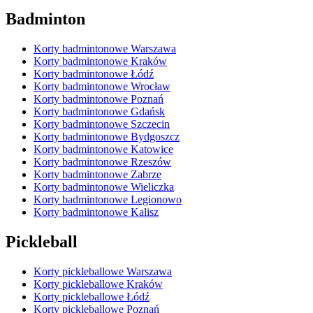
Badminton
Korty badmintonowe Warszawa
Korty badmintonowe Kraków
Korty badmintonowe Łódź
Korty badmintonowe Wrocław
Korty badmintonowe Poznań
Korty badmintonowe Gdańsk
Korty badmintonowe Szczecin
Korty badmintonowe Bydgoszcz
Korty badmintonowe Katowice
Korty badmintonowe Rzeszów
Korty badmintonowe Zabrze
Korty badmintonowe Wieliczka
Korty badmintonowe Legionowo
Korty badmintonowe Kalisz
Pickleball
Korty pickleballowe Warszawa
Korty pickleballowe Kraków
Korty pickleballowe Łódź
Korty pickleballowe Poznań