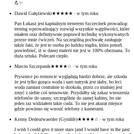
💪✨
Dawid Gałęziewski
★★★★★
· w tym roku
Pan Łukasz jest kapitalnym trenerem Szczecinek prowadząc
trening wprowadzający rozwiął wszystkie wątpliwości, które
miałem oraz definitywnie poprawił technikę wykonywanych
przeze mnie ćwiczeń. Na szczególną pochwałę zasługuje
także fakt, że jest to osoba po ludzku mądra, która potrafi
powiedzieć, iż w danej materii nie jest w 100% obeznana. To
duża sztuka. Polecam ciepło.
Marcin Szczepanik
★★★★☆
· w tym roku
Prysznice po remoncie wyglądają bardzi dobrze, ale szkoda
że jest tylko gorąca woda i sam natrysk jest słaby, bo leci
woda zamiast centralnie to dookoła, przez co trudniej jest
zmyć z siebie coś sensownie. Przydałby się zakaz wnoszenia
telefonów do sauny, szczególnie do samej kabiny, bo nie
jeden raz widziałem takie cuda. To nie jest akurat miejsce
gdzie powinno się wnosić telefony z kamerami.
Kenny Dedeurwaerder (Gymlife)
★★★★☆
· w tym roku
I wish I could give it more stars (and I would have in the past