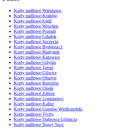
Korty padlowe Warszawa
Korty padlowe Kraków
Korty padlowe Łódź
Korty padlowe Wrocław
Korty padlowe Poznań
Korty padlowe Gdańsk
Korty padlowe Szczecin
Korty padlowe Bydgoszcz
Korty padlowe Białystok
Korty padlowe Katowice
Korty padlowe Gdynia
Korty padlowe Toruń
Korty padlowe Gliwice
Korty padlowe Olsztyn
Korty padlowe Rzeszów
Korty padlowe Opole
Korty padlowe Zabrze
Korty padlowe Legionowo
Korty padlowe Kalisz
Korty padlowe Gorzów Wielkopolski
Korty padlowe Tychy
Korty padlowe Dąbrowa Górnicza
Korty padlowe Nowy Sącz