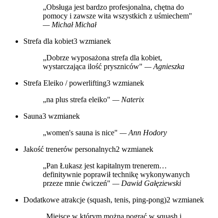
„Obsługa jest bardzo profesjonalna, chętna do
pomocy i zawsze wita wszystkich z uśmiechem"
— Michał Michał
Strefa dla kobiet
3 wzmianek
„Dobrze wyposażona strefa dla kobiet,
wystarczająca ilość pryszniców"
— Agnieszka
Strefa Eleiko / powerlifting
3 wzmianek
„na plus strefa eleiko"
— Naterix
Sauna
3 wzmianek
„women's sauna is nice"
— Ann Hodory
Jakość trenerów personalnych
2 wzmianek
„Pan Łukasz jest kapitalnym trenerem…
definitywnie poprawił technikę wykonywanych
przeze mnie ćwiczeń"
— Dawid Gałęziewski
Dodatkowe atrakcje (squash, tenis, ping-pong)
2 wzmianek
„Miejsce w którym można pograć w squash i