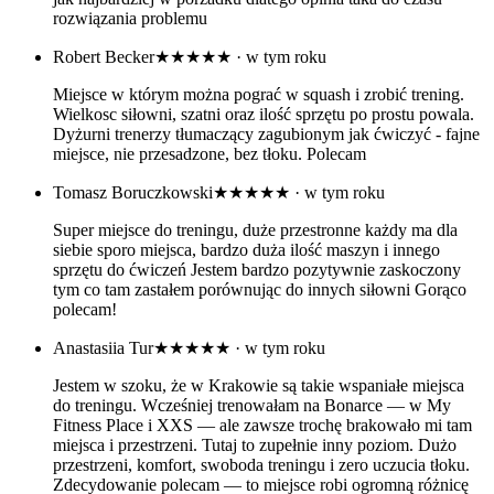
rozwiązania problemu
Robert Becker
★★★★★
· w tym roku
Miejsce w którym można pograć w squash i zrobić trening.
Wielkosc siłowni, szatni oraz ilość sprzętu po prostu powala.
Dyżurni trenerzy tłumaczący zagubionym jak ćwiczyć - fajne
miejsce, nie przesadzone, bez tłoku. Polecam
Tomasz Boruczkowski
★★★★★
· w tym roku
Super miejsce do treningu, duże przestronne każdy ma dla
siebie sporo miejsca, bardzo duża ilość maszyn i innego
sprzętu do ćwiczeń Jestem bardzo pozytywnie zaskoczony
tym co tam zastałem porównując do innych siłowni Gorąco
polecam!
Anastasiia Tur
★★★★★
· w tym roku
Jestem w szoku, że w Krakowie są takie wspaniałe miejsca
do treningu. Wcześniej trenowałam na Bonarce — w My
Fitness Place i XXS — ale zawsze trochę brakowało mi tam
miejsca i przestrzeni. Tutaj to zupełnie inny poziom. Dużo
przestrzeni, komfort, swoboda treningu i zero uczucia tłoku.
Zdecydowanie polecam — to miejsce robi ogromną różnicę