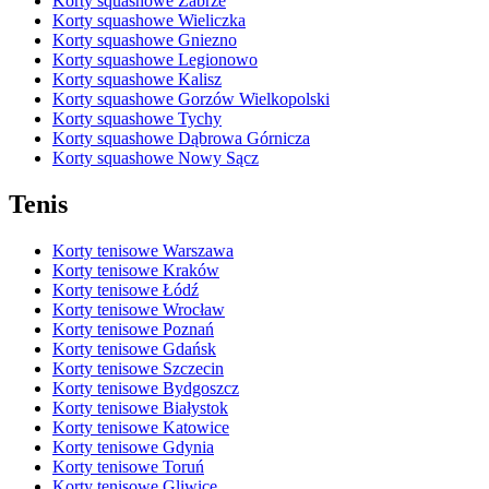
Korty squashowe Zabrze
Korty squashowe Wieliczka
Korty squashowe Gniezno
Korty squashowe Legionowo
Korty squashowe Kalisz
Korty squashowe Gorzów Wielkopolski
Korty squashowe Tychy
Korty squashowe Dąbrowa Górnicza
Korty squashowe Nowy Sącz
Tenis
Korty tenisowe Warszawa
Korty tenisowe Kraków
Korty tenisowe Łódź
Korty tenisowe Wrocław
Korty tenisowe Poznań
Korty tenisowe Gdańsk
Korty tenisowe Szczecin
Korty tenisowe Bydgoszcz
Korty tenisowe Białystok
Korty tenisowe Katowice
Korty tenisowe Gdynia
Korty tenisowe Toruń
Korty tenisowe Gliwice