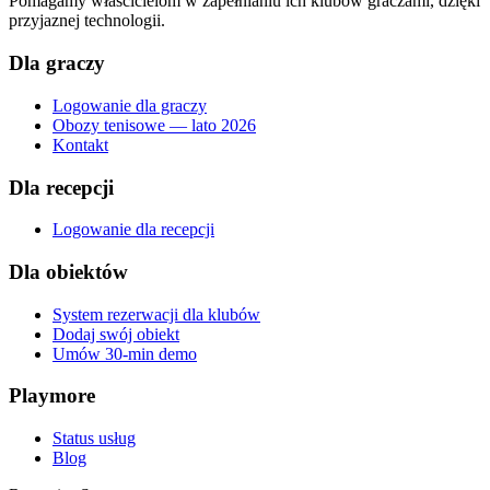
Pomagamy właścicielom w zapełnianiu ich klubów graczami, dzięki
przyjaznej technologii.
Dla graczy
Logowanie dla graczy
Obozy tenisowe — lato 2026
Kontakt
Dla recepcji
Logowanie dla recepcji
Dla obiektów
System rezerwacji dla klubów
Dodaj swój obiekt
Umów 30-min demo
Playmore
Status usług
Blog