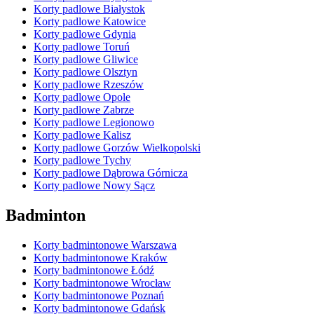
Korty padlowe Białystok
Korty padlowe Katowice
Korty padlowe Gdynia
Korty padlowe Toruń
Korty padlowe Gliwice
Korty padlowe Olsztyn
Korty padlowe Rzeszów
Korty padlowe Opole
Korty padlowe Zabrze
Korty padlowe Legionowo
Korty padlowe Kalisz
Korty padlowe Gorzów Wielkopolski
Korty padlowe Tychy
Korty padlowe Dąbrowa Górnicza
Korty padlowe Nowy Sącz
Badminton
Korty badmintonowe Warszawa
Korty badmintonowe Kraków
Korty badmintonowe Łódź
Korty badmintonowe Wrocław
Korty badmintonowe Poznań
Korty badmintonowe Gdańsk