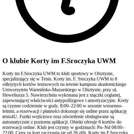
O klubie Korty im F.Sroczyka UWM
Korty im F.Sroczyka UWM to klub sportowy w Olsztynie,
specjalizujący się w Tenis. Korty im. F. Sroczyka UWM to 8
odkrytych kortów tenisowych na terenie kampusu akademickiego
Uniwersytetu Warmińsko-Mazurskiego w Olsztynie, przy ul.
Heweliusza 5. Nawierzchnia wykonana jest z mączki ceglanej,
zapewniającej właściwości antypoślizgowe i amortyzacyjne. Korty
są czynne codziennie w godz. 8:00–22:00 w sezonie wiosenno-
letnim, a rezerwacji i płatności dokonuje się online przez aplikację
tenis4U. Furtki wejściowe oraz oświetlenie obsługiwane są
automatycznie z poziomu aplikacji. Obiekt oferuje 8 kortów do
rezerwacji online. Klub jest czynny w godzinach: Pn–Nd 08:00–
22:00. Ceny za kort zaczynają się od 26 zł/h. Korty im F.Sroczyka