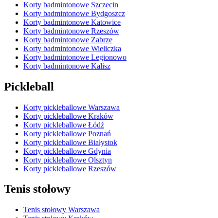
Korty badmintonowe Szczecin
Korty badmintonowe Bydgoszcz
Korty badmintonowe Katowice
Korty badmintonowe Rzeszów
Korty badmintonowe Zabrze
Korty badmintonowe Wieliczka
Korty badmintonowe Legionowo
Korty badmintonowe Kalisz
Pickleball
Korty pickleballowe Warszawa
Korty pickleballowe Kraków
Korty pickleballowe Łódź
Korty pickleballowe Poznań
Korty pickleballowe Białystok
Korty pickleballowe Gdynia
Korty pickleballowe Olsztyn
Korty pickleballowe Rzeszów
Tenis stołowy
Tenis stołowy Warszawa