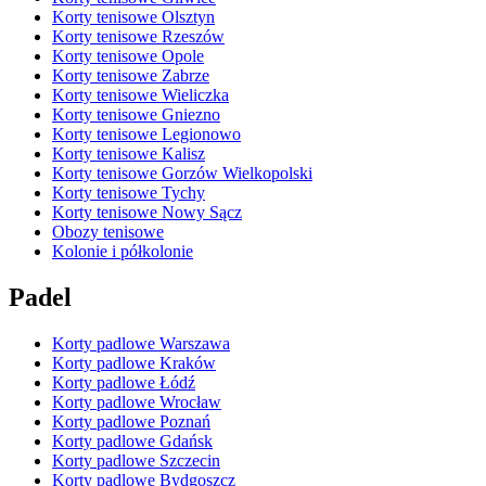
Korty tenisowe Olsztyn
Korty tenisowe Rzeszów
Korty tenisowe Opole
Korty tenisowe Zabrze
Korty tenisowe Wieliczka
Korty tenisowe Gniezno
Korty tenisowe Legionowo
Korty tenisowe Kalisz
Korty tenisowe Gorzów Wielkopolski
Korty tenisowe Tychy
Korty tenisowe Nowy Sącz
Obozy tenisowe
Kolonie i półkolonie
Padel
Korty padlowe Warszawa
Korty padlowe Kraków
Korty padlowe Łódź
Korty padlowe Wrocław
Korty padlowe Poznań
Korty padlowe Gdańsk
Korty padlowe Szczecin
Korty padlowe Bydgoszcz