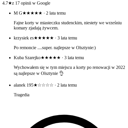
4.7
★
z 17 opinii w Google
M G
★★★★★
· 2 lata temu
Fajne korty w miasteczku studenckim, niestety we wrześniu
komary zjadają żywcem.
krzysiek es
★★★★★
· 3 lata temu
Po remoncie ....super. najlepsze w Olsztynie:)
Kuba Szarejko
★★★★★
· 3 lata temu
Wychowałem się w tym miejscu a korty po renowacji w 2022
są najlepsze w Olsztynie 👌
alanek 195
★☆☆☆☆
· 2 lata temu
Tragedia