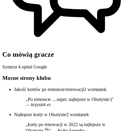
Co mówią gracze
Synteza 4 opinii Google
Mocne strony klubu
Jakość kortów po remoncie/renowacji
2 wzmianek
„Po remoncie ....super. najlepsze w Olsztynie:)"
— krzysiek es
Najlepsze korty w Olsztynie
2 wzmianek
„korty po renowacji w 2022 są najlepsze w
Olsztynie 👌"
— Kuba Szarejko