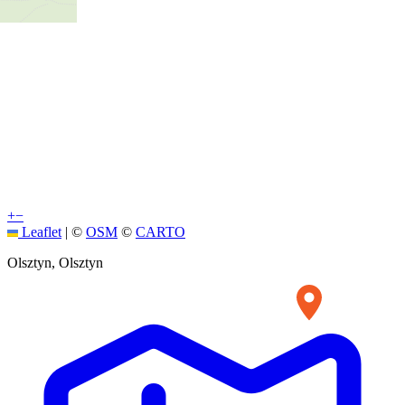
+
−
Leaflet
|
©
OSM
©
CARTO
Olsztyn, Olsztyn