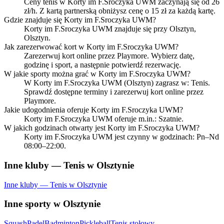
Ceny tenis w Korty im F.Sroczyka UWM zaczynają się od 26
zł/h. Z kartą partnerską obniżysz cenę o 15 zł za każdą kartę.
Gdzie znajduje się Korty im F.Sroczyka UWM?
Korty im F.Sroczyka UWM znajduje się przy Olsztyn,
Olsztyn.
Jak zarezerwować kort w Korty im F.Sroczyka UWM?
Zarezerwuj kort online przez Playmore. Wybierz datę,
godzinę i sport, a następnie potwierdź rezerwację.
W jakie sporty można grać w Korty im F.Sroczyka UWM?
W Korty im F.Sroczyka UWM (Olsztyn) zagrasz w: Tenis.
Sprawdź dostępne terminy i zarezerwuj kort online przez
Playmore.
Jakie udogodnienia oferuje Korty im F.Sroczyka UWM?
Korty im F.Sroczyka UWM oferuje m.in.: Szatnie.
W jakich godzinach otwarty jest Korty im F.Sroczyka UWM?
Korty im F.Sroczyka UWM jest czynny w godzinach: Pn–Nd
08:00–22:00.
Inne kluby — Tenis w Olsztynie
Inne kluby — Tenis w Olsztynie
Inne sporty w Olsztynie
Squash
Padel
Badminton
Pickleball
Tenis stołowy