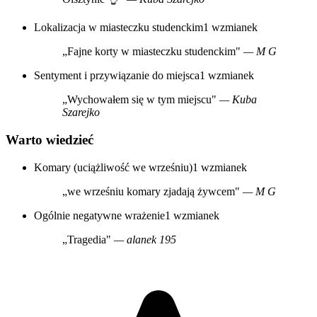
Lokalizacja w miasteczku studenckim
1 wzmianek
„Fajne korty w miasteczku studenckim"
— M G
Sentyment i przywiązanie do miejsca
1 wzmianek
„Wychowałem się w tym miejscu"
— Kuba
Szarejko
Warto wiedzieć
Komary (uciążliwość we wrześniu)
1 wzmianek
„we wrześniu komary zjadają żywcem"
— M G
Ogólnie negatywne wrażenie
1 wzmianek
„Tragedia"
— alanek 195