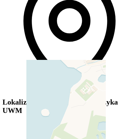
Lokalizacja — Korty im F.Sroczyka
UWM