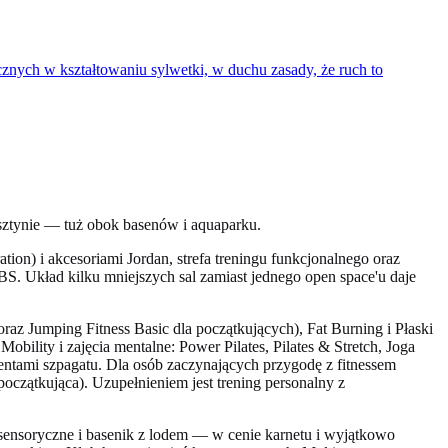
nych w kształtowaniu sylwetki, w duchu zasady, że ruch to
sztynie — tuż obok basenów i aquaparku.
ation) i akcesoriami Jordan, strefa treningu funkcjonalnego oraz
ABS. Układ kilku mniejszych sal zamiast jednego open space'u daje
raz Jumping Fitness Basic dla początkujących), Fat Burning i Płaski
ility i zajęcia mentalne: Power Pilates, Pilates & Stretch, Joga
tami szpagatu. Dla osób zaczynających przygodę z fitnessem
oczątkująca). Uzupełnieniem jest trening personalny z
e sensoryczne i basenik z lodem — w cenie karnetu i wyjątkowo