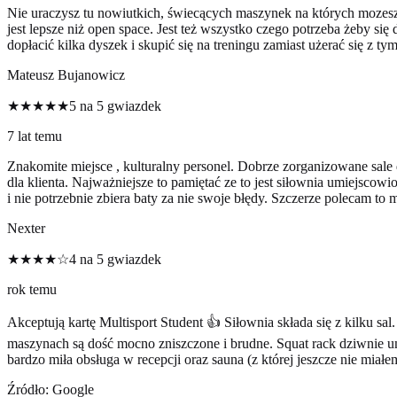
Nie uraczysz tu nowiutkich, świecących maszynek na których mozesz
jest lepsze niż open space. Jest też wszystko czego potrzeba żeby się
dopłacić kilka dyszek i skupić się na treningu zamiast użerać się z 
Mateusz Bujanowicz
★★★★★
5 na 5 gwiazdek
7 lat temu
Znakomite miejsce , kulturalny personel. Dobrze zorganizowane sale 
dla klienta. Najważniejsze to pamiętać ze to jest siłownia umiejscowi
i nie potrzebnie zbiera baty za nie swoje błędy. Szczerze polecam to m
Nexter
★★★★☆
4 na 5 gwiazdek
rok temu
Akceptują kartę Multisport Student 👍 Siłownia składa się z kilku sal
maszynach są dość mocno zniszczone i brudne. Squat rack dziwnie umi
bardzo miła obsługa w recepcji oraz sauna (z której jeszcze nie miałem
Źródło: Google