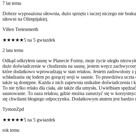
7 lat temu
Dobrze wyposażona siłownia, dużo sprzętu i raczej niczego nie brakuj
siłowni na Olimpijakiej.
Villen Tretenmerth
★★★★★
5 na 5 gwiazdek
2 lata temu
Odkąd odkryłem saunę w Planecie Formy, moje życie uległo niezwykłe
duże doświadczenie w chodzeniu na saunę, jestem wręcz zachwycony 
które dodatkowo wprowadzają w stan relaksu. Jestem zadowolony z p
schładzania się lodem po gorącej sesji w saunie. To prawdziwa uczt
także są dostępne. Każda z nich zapewnia unikalne doświadczenia i
To nie tylko relaks dla ciała, ale także dla umysłu. Uwielbiam spęd
saunowanie. To oaza relaksu, gdzie można zanurzyć się w korzystnyc
się chwilami błogiego odpoczynku. Dodatkowym atutem jest bardzo mi
TymonZpd
★★★★★
5 na 5 gwiazdek
rok temu