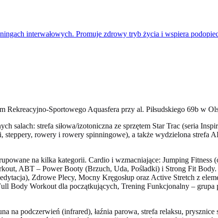
ingach interwałowych. Promuje zdrowy tryb życia i wspiera podopiecz
um Rekreacyjno-Sportowego Aquasfera przy al. Piłsudskiego 69b w Ol
ch salach: strefa siłowa/izotoniczna ze sprzętem Star Trac (seria Inspir
i, steppery, rowery i rowery spinningowe), a także wydzielona strefa 
powane na kilka kategorii. Cardio i wzmacniające: Jumping Fitness (o
ut, ABT – Power Booty (Brzuch, Uda, Pośladki) i Strong Fit Body. Mob
tacja), Zdrowe Plecy, Mocny Kręgosłup oraz Active Stretch z elemen
ull Body Workout dla początkujących, Trening Funkcjonalny – grupa p
una na podczerwień (infrared), łaźnia parowa, strefa relaksu, prysznic