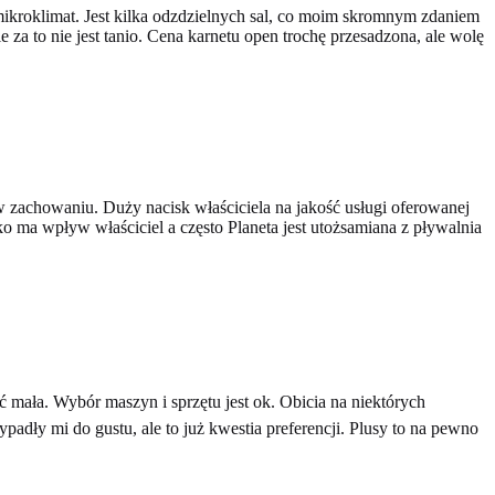
mikroklimat. Jest kilka odzdzielnych sal, co moim skromnym zdaniem
e za to nie jest tanio. Cena karnetu open trochę przesadzona, ale wolę
 w zachowaniu. Duży nacisk właściciela na jakość usługi oferowanej
tko ma wpływ właściciel a często Planeta jest utożsamiana z pływalnia
ość mała. Wybór maszyn i sprzętu jest ok. Obicia na niektórych
adły mi do gustu, ale to już kwestia preferencji. Plusy to na pewno