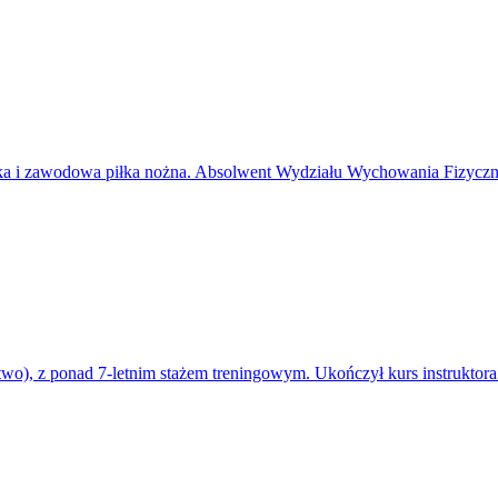
a i zawodowa piłka nożna. Absolwent Wydziału Wychowania Fizyczneg
two), z ponad 7-letnim stażem treningowym. Ukończył kurs instruktora k