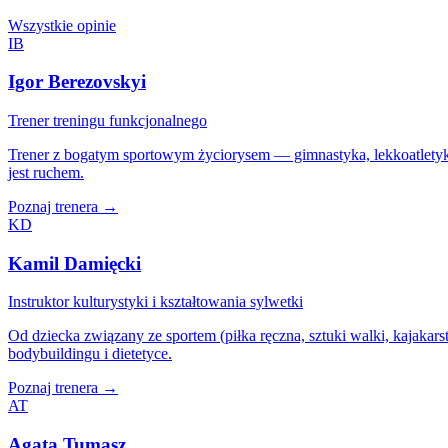
Wszystkie opinie
IB
Igor Berezovskyi
Trener treningu funkcjonalnego
Trener z bogatym sportowym życiorysem — gimnastyka, lekkoatletyk
jest ruchem.
Poznaj trenera →
KD
Kamil Damięcki
Instruktor kulturystyki i kształtowania sylwetki
Od dziecka związany ze sportem (piłka ręczna, sztuki walki, kajakars
bodybuildingu i dietetyce.
Poznaj trenera →
AT
Agata Tumasz