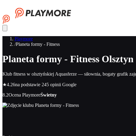
Playmore
/
Planeta formy - Fitness
Planeta formy - Fitness
Olsztyn
Klub fitness w olsztyńskiej Aquasferze — siłownia, bogaty grafik zaj
★
4.26
na podstawie 245 opinii Google
8.2
Ocena Playmore
Świetny