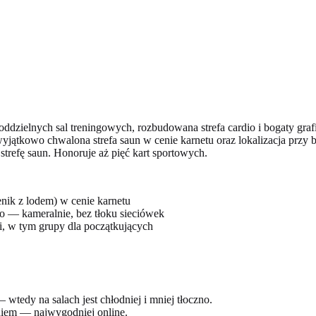
a oddzielnych sal treningowych, rozbudowana strefa cardio i bogaty gr
yjątkowo chwalona strefa saun w cenie karnetu oraz lokalizacja przy 
 strefę saun. Honoruje aż pięć kart sportowych.
enik z lodem) w cenie karnetu
io — kameralnie, bez tłoku sieciówek
i, w tym grupy dla początkujących
tedy na salach jest chłodniej i mniej tłoczno.
eniem — najwygodniej online.