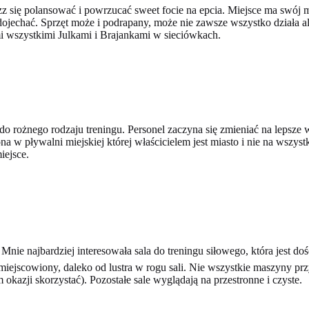
z się polansować i powrzucać sweet focie na epcia. Miejsce ma swój 
 dojechać. Sprzęt może i podrapany, może nie zawsze wszystko działa al
tymi wszystkimi Julkami i Brajankami w sieciówkach.
do rożnego rodzaju treningu. Personel zaczyna się zmieniać na lepsze
ona w pływalni miejskiej której właścicielem jest miasto i nie na wszys
iejsce.
. Mnie najbardziej interesowała sala do treningu siłowego, która jest d
ejscowiony, daleko od lustra w rogu sali. Nie wszystkie maszyny przyp
 okazji skorzystać). Pozostałe sale wyglądają na przestronne i czyste.