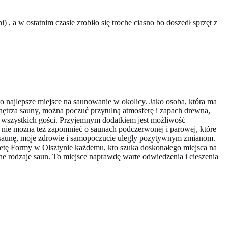
, a w ostatnim czasie zrobiło się troche ciasno bo doszedł sprzęt z
o najlepsze miejsce na saunowanie w okolicy. Jako osoba, która ma
ętrza sauny, można poczuć przytulną atmosferę i zapach drewna,
t wszystkich gości. Przyjemnym dodatkiem jest możliwość
 nie można też zapomnieć o saunach podczerwonej i parowej, które
a saunę, moje zdrowie i samopoczucie uległy pozytywnym zmianom.
lanetę Formy w Olsztynie każdemu, kto szuka doskonałego miejsca na
ne rodzaje saun. To miejsce naprawdę warte odwiedzenia i cieszenia