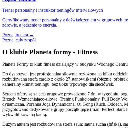
Trener personalny i instruktor treningów interwałowych
Certyfikowany trener personalny z doświadczeniem w grupowych tren
zdrowie, a jedzenie to energia.
Poznaj trenera →
Poznaj cały zespół
O klubie Planeta formy - Fitness
Planeta Formy to klub fitness działający w budynku Wodnego Centr
Do dyspozycji jest profesjonalna siłownia rozłożona na kilku oddzielny
rozbudowana strefa cardio z około 27 stanowiskami (bieżnie, orbitrek
kameralny klimat treningu, bez tłoku typowego dla sieciówek.
Sercem oferty są zajęcia grupowe prowadzone 7 dni w tygodniu, pogru
Brzuch. Wzmacniająco-siłowe: Trening Funkcjonalny, Full Body Worko
dynamiczna, Poranna Joga Dynamiczna, Qi Gong (Ruch, Oddech, Medy
przygotowano dedykowane grupy początkujące (m.in. Perfect Start, F
wykwalifikowaną kadrą.
Dużym atutem jest rozbudowana strefa saun: sauna sucha (fińska), sa