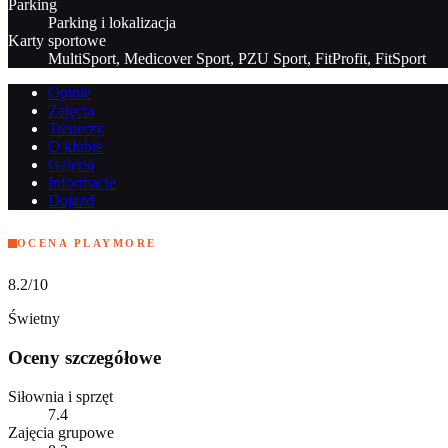
Parking
Parking i lokalizacja
Karty sportowe
MultiSport, Medicover Sport, PZU Sport, FitProfit, FitSport
Opinie
Zajęcia
Trenerzy
O klubie
Galeria
Informacje
Dojazd
OCENA PLAYMORE
8.2
/10
Świetny
Oceny szczegółowe
Siłownia i sprzęt
7.4
Zajęcia grupowe