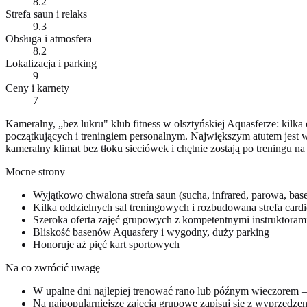
8.2
Strefa saun i relaks
9.3
Obsługa i atmosfera
8.2
Lokalizacja i parking
9
Ceny i karnety
7
Kameralny, „bez lukru" klub fitness w olsztyńskiej Aquasferze: kilk
początkujących i treningiem personalnym. Największym atutem jest w
kameralny klimat bez tłoku sieciówek i chętnie zostają po treningu na
Mocne strony
Wyjątkowo chwalona strefa saun (sucha, infrared, parowa, bas
Kilka oddzielnych sal treningowych i rozbudowana strefa card
Szeroka oferta zajęć grupowych z kompetentnymi instruktoram
Bliskość basenów Aquasfery i wygodny, duży parking
Honoruje aż pięć kart sportowych
Na co zwrócić uwagę
W upalne dni najlepiej trenować rano lub późnym wieczorem — w
Na najpopularniejsze zajęcia grupowe zapisuj się z wyprzedz