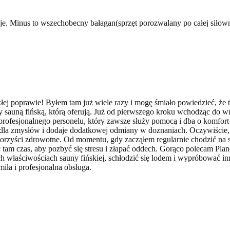
e. Minus to wszechobecny bałagan(sprzęt porozwalany po całej siłowni) 
j poprawie! Byłem tam już wiele razy i mogę śmiało powiedzieć, że t
sauną fińską, którą oferują. Już od pierwszego kroku wchodząc do wn
rofesjonalnego personelu, który zawsze służy pomocą i dba o komfor
a dla zmysłów i dodaje dodatkowej odmiany w doznaniach. Oczywiście,
 korzyści zdrowotne. Od momentu, gdy zacząłem regularnie chodzić n
zać tam czas, aby pozbyć się stresu i złapać oddech. Gorąco polecam P
h właściwościach sauny fińskiej, schłodzić się lodem i wypróbować in
ła i profesjonalna obsługa.