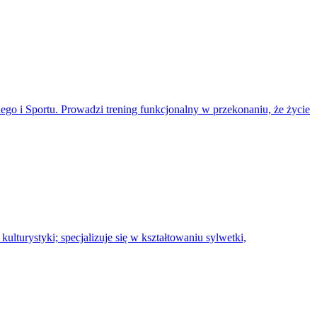
o i Sportu. Prowadzi trening funkcjonalny w przekonaniu, że życie
ulturystyki; specjalizuje się w kształtowaniu sylwetki,