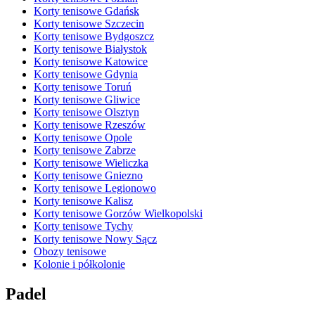
Korty tenisowe Gdańsk
Korty tenisowe Szczecin
Korty tenisowe Bydgoszcz
Korty tenisowe Białystok
Korty tenisowe Katowice
Korty tenisowe Gdynia
Korty tenisowe Toruń
Korty tenisowe Gliwice
Korty tenisowe Olsztyn
Korty tenisowe Rzeszów
Korty tenisowe Opole
Korty tenisowe Zabrze
Korty tenisowe Wieliczka
Korty tenisowe Gniezno
Korty tenisowe Legionowo
Korty tenisowe Kalisz
Korty tenisowe Gorzów Wielkopolski
Korty tenisowe Tychy
Korty tenisowe Nowy Sącz
Obozy tenisowe
Kolonie i półkolonie
Padel