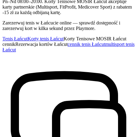
Pn–Nd 08:00–20:00. Korty Tenisowe MOSIR Łańcut akceptuje
karty partnerskie (Multisport, FitProfit, Medicover Sport) z rabatem
-15 zł za każdą odbijaną kartę.
Zarezerwuj tenis w Łańcucie online — sprawdź dostępność i
zarezerwuj kort w kilka sekund przez Playmore.
Tenis Łańcut
Korty tenis Łańcut
Korty Tenisowe MOSIR Łańcut
cennik
Rezerwacja kortów Łańcut
cennik tenis Łańcut
multisport tenis
Łańcut