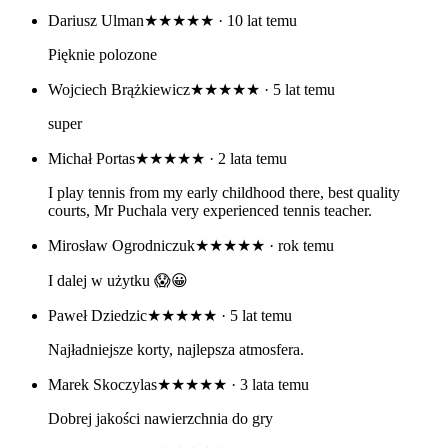
Dariusz Ulman
★★★★★
· 10 lat temu
Pięknie polozone
Wojciech Brążkiewicz
★★★★★
· 5 lat temu
super
Michał Portas
★★★★★
· 2 lata temu
I play tennis from my early childhood there, best quality
courts, Mr Puchala very experienced tennis teacher.
Mirosław Ogrodniczuk
★★★★★
· rok temu
I dalej w użytku 😱😀
Paweł Dziedzic
★★★★★
· 5 lat temu
Najładniejsze korty, najlepsza atmosfera.
Marek Skoczylas
★★★★★
· 3 lata temu
Dobrej jakości nawierzchnia do gry