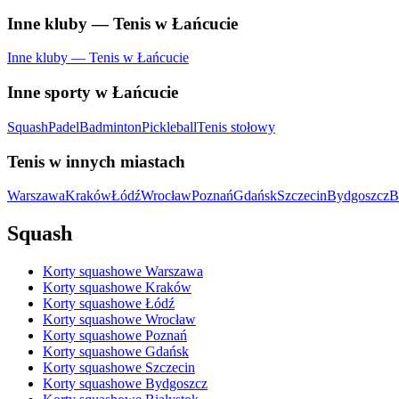
Inne kluby — Tenis w Łańcucie
Inne kluby — Tenis w Łańcucie
Inne sporty w Łańcucie
Squash
Padel
Badminton
Pickleball
Tenis stołowy
Tenis w innych miastach
Warszawa
Kraków
Łódź
Wrocław
Poznań
Gdańsk
Szczecin
Bydgoszcz
B
Squash
Korty squashowe Warszawa
Korty squashowe Kraków
Korty squashowe Łódź
Korty squashowe Wrocław
Korty squashowe Poznań
Korty squashowe Gdańsk
Korty squashowe Szczecin
Korty squashowe Bydgoszcz