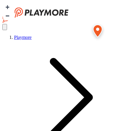
+
−
Playmore