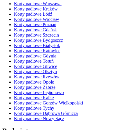
Korty padlowe Warszawa
Korty padlowe Kraków
Korty padlowe Łódź
Korty padlowe Wrocław
Korty padlowe Poznań
Korty padlowe Gdańsk
Korty padlowe Szczecin
Korty padlowe Bydgoszcz
Korty padlowe Białystok
Korty padlowe Katowice
Korty padlowe Gdynia
Korty padlowe Toruń
Korty padlowe Gliwice
Korty padlowe Olsztyn
Korty padlowe Rzeszów
Korty padlowe Opole
Korty padlowe Zabrze
Korty padlowe Legionowo
Korty padlowe Kalisz
Korty padlowe Gorzów Wielkopolski
Korty padlowe Tychy
Korty padlowe Dąbrowa Górnicza
Korty padlowe Nowy Sącz