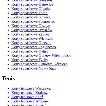
Korty squashowe Białystok
Korty squashowe Katowice
Korty squashowe Gdynia
Korty squashowe Toruń
Korty squashowe Gliwice
Korty squashowe Sosnowiec
Korty squashowe Olsztyn
Korty squashowe Rzeszów
Korty squashowe Zabrze
Korty squashowe Wieliczka
Korty squashowe Gniezno
Korty squashowe Legionowo
Korty squashowe Kalisz
Korty squashowe Gorzów Wielkopolski
Korty squashowe Tychy
Korty squashowe Dąbrowa Górnicza
Korty squashowe Nowy Sącz
Tenis
Korty tenisowe Warszawa
Korty tenisowe Kraków
Korty tenisowe Łódź
Korty tenisowe Wrocław
Korty tenisowe Poznań