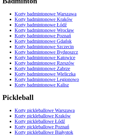
Badminton
Korty badmintonowe Warszawa
Korty badmintonowe Kraków
Korty badmintonowe Łódź
Korty badmintonowe Wrocław
Korty badmintonowe Poznań
Korty badmintonowe Gdańsk
Korty badmintonowe Szczecin
Korty badmintonowe Bydgoszcz
Korty badmintonowe Katowice
Korty badmintonowe Rzeszów
Korty badmintonowe Zabrze
Korty badmintonowe Wieliczka
Korty badmintonowe Legionowo
Korty badmintonowe Kalisz
Pickleball
Korty pickleballowe Warszawa
Korty pickleballowe Kraków
Korty pickleballowe Łódź
Korty pickleballowe Poznań
Korty pickleballowe Białystok