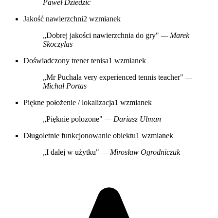
Paweł Dziedzic
Jakość nawierzchni
2 wzmianek
„Dobrej jakości nawierzchnia do gry"
— Marek
Skoczylas
Doświadczony trener tenisa
1 wzmianek
„Mr Puchala very experienced tennis teacher"
—
Michał Portas
Piękne położenie / lokalizacja
1 wzmianek
„Pięknie polozone"
— Dariusz Ulman
Długoletnie funkcjonowanie obiektu
1 wzmianek
„I dalej w użytku"
— Mirosław Ogrodniczuk