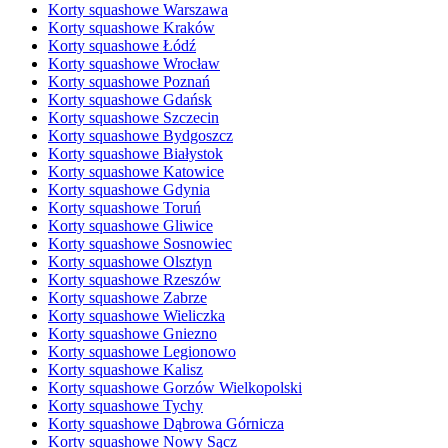
Korty squashowe Warszawa
Korty squashowe Kraków
Korty squashowe Łódź
Korty squashowe Wrocław
Korty squashowe Poznań
Korty squashowe Gdańsk
Korty squashowe Szczecin
Korty squashowe Bydgoszcz
Korty squashowe Białystok
Korty squashowe Katowice
Korty squashowe Gdynia
Korty squashowe Toruń
Korty squashowe Gliwice
Korty squashowe Sosnowiec
Korty squashowe Olsztyn
Korty squashowe Rzeszów
Korty squashowe Zabrze
Korty squashowe Wieliczka
Korty squashowe Gniezno
Korty squashowe Legionowo
Korty squashowe Kalisz
Korty squashowe Gorzów Wielkopolski
Korty squashowe Tychy
Korty squashowe Dąbrowa Górnicza
Korty squashowe Nowy Sącz