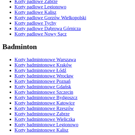
Korty padlowe Zabrze
Korty padlowe Legionowo
Korty padlowe Kalisz
Korty padlowe Gorzów Wielkopolski
Korty padlowe Tychy
Korty padlowe Dąbrowa Górnicza
Korty padlowe Nowy Sącz
Badminton
Korty badmintonowe Warszawa
Korty badmintonowe Kraków
Korty badmintonowe Łódź
Korty badmintonowe Wrocław
Korty badmintonowe Poznań
Korty badmintonowe Gdańsk
Korty badmintonowe Szczecin
Korty badmintonowe Bydgoszcz
Korty badmintonowe Katowice
Korty badmintonowe Rzeszów
Korty badmintonowe Zabrze
Korty badmintonowe Wieliczka
Korty badmintonowe Legionowo
Korty badmintonowe Kalisz