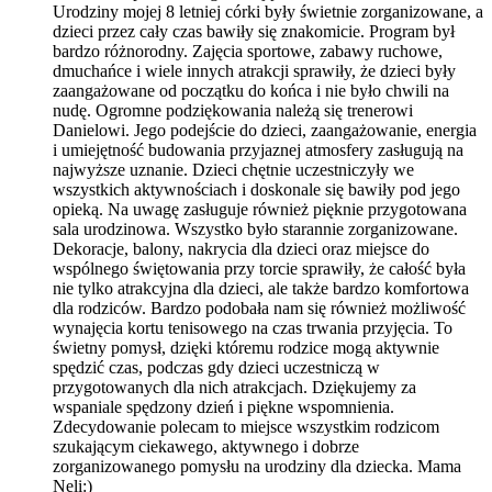
Urodziny mojej 8 letniej córki były świetnie zorganizowane, a
dzieci przez cały czas bawiły się znakomicie. Program był
bardzo różnorodny. Zajęcia sportowe, zabawy ruchowe,
dmuchańce i wiele innych atrakcji sprawiły, że dzieci były
zaangażowane od początku do końca i nie było chwili na
nudę. Ogromne podziękowania należą się trenerowi
Danielowi. Jego podejście do dzieci, zaangażowanie, energia
i umiejętność budowania przyjaznej atmosfery zasługują na
najwyższe uznanie. Dzieci chętnie uczestniczyły we
wszystkich aktywnościach i doskonale się bawiły pod jego
opieką. Na uwagę zasługuje również pięknie przygotowana
sala urodzinowa. Wszystko było starannie zorganizowane.
Dekoracje, balony, nakrycia dla dzieci oraz miejsce do
wspólnego świętowania przy torcie sprawiły, że całość była
nie tylko atrakcyjna dla dzieci, ale także bardzo komfortowa
dla rodziców. Bardzo podobała nam się również możliwość
wynajęcia kortu tenisowego na czas trwania przyjęcia. To
świetny pomysł, dzięki któremu rodzice mogą aktywnie
spędzić czas, podczas gdy dzieci uczestniczą w
przygotowanych dla nich atrakcjach. Dziękujemy za
wspaniale spędzony dzień i piękne wspomnienia.
Zdecydowanie polecam to miejsce wszystkim rodzicom
szukającym ciekawego, aktywnego i dobrze
zorganizowanego pomysłu na urodziny dla dziecka. Mama
Neli:)