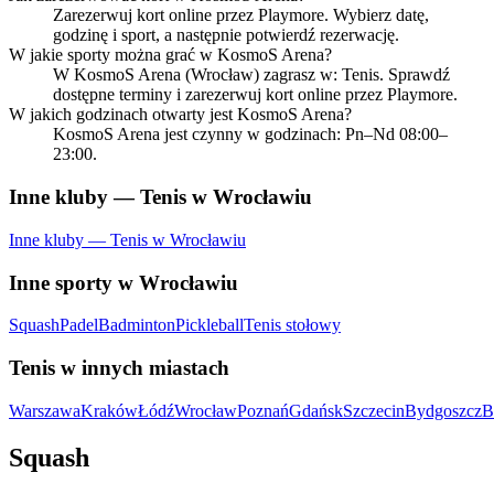
Zarezerwuj kort online przez Playmore. Wybierz datę,
godzinę i sport, a następnie potwierdź rezerwację.
W jakie sporty można grać w KosmoS Arena?
W KosmoS Arena (Wrocław) zagrasz w: Tenis. Sprawdź
dostępne terminy i zarezerwuj kort online przez Playmore.
W jakich godzinach otwarty jest KosmoS Arena?
KosmoS Arena jest czynny w godzinach: Pn–Nd 08:00–
23:00.
Inne kluby — Tenis w Wrocławiu
Inne kluby — Tenis w Wrocławiu
Inne sporty w Wrocławiu
Squash
Padel
Badminton
Pickleball
Tenis stołowy
Tenis w innych miastach
Warszawa
Kraków
Łódź
Wrocław
Poznań
Gdańsk
Szczecin
Bydgoszcz
B
Squash