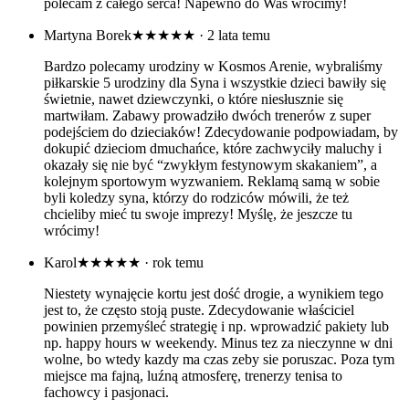
polecam z całego serca! Napewno do Was wrócimy!
Martyna Borek
★★★★★
· 2 lata temu
Bardzo polecamy urodziny w Kosmos Arenie, wybraliśmy
piłkarskie 5 urodziny dla Syna i wszystkie dzieci bawiły się
świetnie, nawet dziewczynki, o które niesłusznie się
martwiłam. Zabawy prowadziło dwóch trenerów z super
podejściem do dzieciaków! Zdecydowanie podpowiadam, by
dokupić dzieciom dmuchańce, które zachwyciły maluchy i
okazały się nie być “zwykłym festynowym skakaniem”, a
kolejnym sportowym wyzwaniem. Reklamą samą w sobie
byli koledzy syna, którzy do rodziców mówili, że też
chcieliby mieć tu swoje imprezy! Myślę, że jeszcze tu
wrócimy!
Karol
★★★★★
· rok temu
Niestety wynajęcie kortu jest dość drogie, a wynikiem tego
jest to, że często stoją puste. Zdecydowanie właściciel
powinien przemyśleć strategię i np. wprowadzić pakiety lub
np. happy hours w weekendy. Minus tez za nieczynne w dni
wolne, bo wtedy kazdy ma czas zeby sie poruszac. Poza tym
miejsce ma fajną, luźną atmosferę, trenerzy tenisa to
fachowcy i pasjonaci.