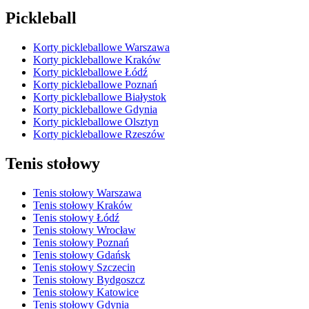
Pickleball
Korty pickleballowe Warszawa
Korty pickleballowe Kraków
Korty pickleballowe Łódź
Korty pickleballowe Poznań
Korty pickleballowe Białystok
Korty pickleballowe Gdynia
Korty pickleballowe Olsztyn
Korty pickleballowe Rzeszów
Tenis stołowy
Tenis stołowy Warszawa
Tenis stołowy Kraków
Tenis stołowy Łódź
Tenis stołowy Wrocław
Tenis stołowy Poznań
Tenis stołowy Gdańsk
Tenis stołowy Szczecin
Tenis stołowy Bydgoszcz
Tenis stołowy Katowice
Tenis stołowy Gdynia