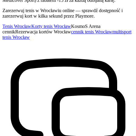
Medicover Sport) z rabatem -15 zł za każdą odbijaną kartę.
Zarezerwuj tenis w Wrocławiu online — sprawdź dostępność i
zarezerwuj kort w kilka sekund przez Playmore.
Tenis Wrocław
Korty tenis Wrocław
KosmoS Arena
cennik
Rezerwacja kortów Wrocław
cennik tenis Wrocław
multisport
tenis Wrocław