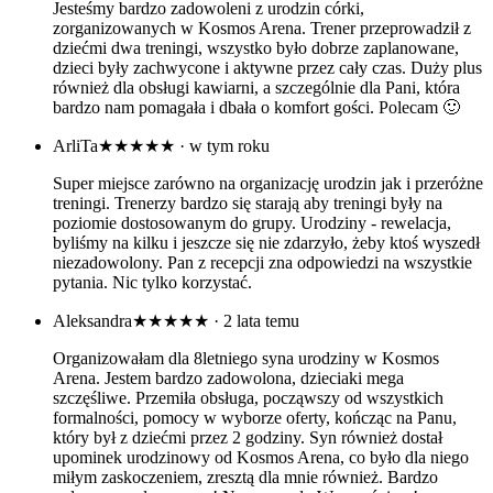
Jesteśmy bardzo zadowoleni z urodzin córki,
zorganizowanych w Kosmos Arena. Trener przeprowadził z
dziećmi dwa treningi, wszystko było dobrze zaplanowane,
dzieci były zachwycone i aktywne przez cały czas. Duży plus
również dla obsługi kawiarni, a szczególnie dla Pani, która
bardzo nam pomagała i dbała o komfort gości. Polecam 🙂
ArliTa
★★★★★
· w tym roku
Super miejsce zarówno na organizację urodzin jak i przeróżne
treningi. Trenerzy bardzo się starają aby treningi były na
poziomie dostosowanym do grupy. Urodziny - rewelacja,
byliśmy na kilku i jeszcze się nie zdarzyło, żeby ktoś wyszedł
niezadowolony. Pan z recepcji zna odpowiedzi na wszystkie
pytania. Nic tylko korzystać.
Aleksandra
★★★★★
· 2 lata temu
Organizowałam dla 8letniego syna urodziny w Kosmos
Arena. Jestem bardzo zadowolona, dzieciaki mega
szczęśliwe. Przemiła obsługa, począwszy od wszystkich
formalności, pomocy w wyborze oferty, kończąc na Panu,
który był z dziećmi przez 2 godziny. Syn również dostał
upominek urodzinowy od Kosmos Arena, co było dla niego
miłym zaskoczeniem, zresztą dla mnie również. Bardzo