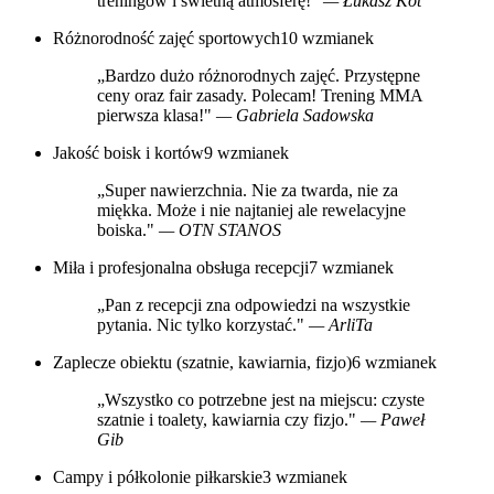
treningów i świetną atmosferę!"
— Łukasz Kot
Różnorodność zajęć sportowych
10 wzmianek
„Bardzo dużo różnorodnych zajęć. Przystępne
ceny oraz fair zasady. Polecam! Trening MMA
pierwsza klasa!"
— Gabriela Sadowska
Jakość boisk i kortów
9 wzmianek
„Super nawierzchnia. Nie za twarda, nie za
miękka. Może i nie najtaniej ale rewelacyjne
boiska."
— OTN STANOS
Miła i profesjonalna obsługa recepcji
7 wzmianek
„Pan z recepcji zna odpowiedzi na wszystkie
pytania. Nic tylko korzystać."
— ArliTa
Zaplecze obiektu (szatnie, kawiarnia, fizjo)
6 wzmianek
„Wszystko co potrzebne jest na miejscu: czyste
szatnie i toalety, kawiarnia czy fizjo."
— Paweł
Gib
Campy i półkolonie piłkarskie
3 wzmianek