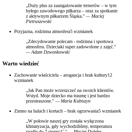
„Duży plus za zaangażowanie trenerów – w tym
byłego zawodowego piłkarza – oraz za spotkanie
z aktywnym piłkarzem Śląska."
— Maciej
Pietruszewski
Przyjazna, rodzinna atmosfera
5 wzmianek
„Zdecydowanie polecam - rodzinna i sportowa
atmosfera. Dzieciaki super zadowolone z zajęć."
— Adam Dzwonkowski
Warto wiedzieć
Zachowanie właściciela – arogancja i brak kultury
12
wzmianek
„Jak Pan może wrzeszczeć na swoich klientów.
Wstyd. Moje dziecko ma traumę i jest bardzo
przestraszone."
— Maria Kubiszyn
Zimno na halach i kortach – brak ogrzewania
5 wzmianek
„W połowie naszej gry została wyłączona
klimatyzacja, gdy wychodziliśmy, temperatura
spadła do 7 stopni C."
— Maciej Duleba