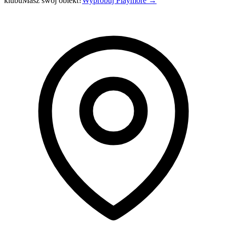
klubu
Masz swój obiekt?
Wypróbuj Playmore
→