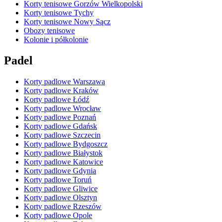
Korty tenisowe Gorzów Wielkopolski
Korty tenisowe Tychy
Korty tenisowe Nowy Sącz
Obozy tenisowe
Kolonie i półkolonie
Padel
Korty padlowe Warszawa
Korty padlowe Kraków
Korty padlowe Łódź
Korty padlowe Wrocław
Korty padlowe Poznań
Korty padlowe Gdańsk
Korty padlowe Szczecin
Korty padlowe Bydgoszcz
Korty padlowe Białystok
Korty padlowe Katowice
Korty padlowe Gdynia
Korty padlowe Toruń
Korty padlowe Gliwice
Korty padlowe Olsztyn
Korty padlowe Rzeszów
Korty padlowe Opole