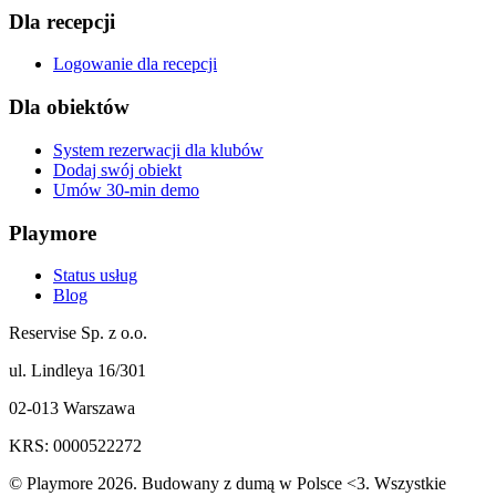
Dla recepcji
Logowanie dla recepcji
Dla obiektów
System rezerwacji dla klubów
Dodaj swój obiekt
Umów 30-min demo
Playmore
Status usług
Blog
Reservise Sp. z o.o.
ul. Lindleya 16/301
02-013 Warszawa
KRS: 0000522272
© Playmore 2026. Budowany z dumą w Polsce <3. Wszystkie