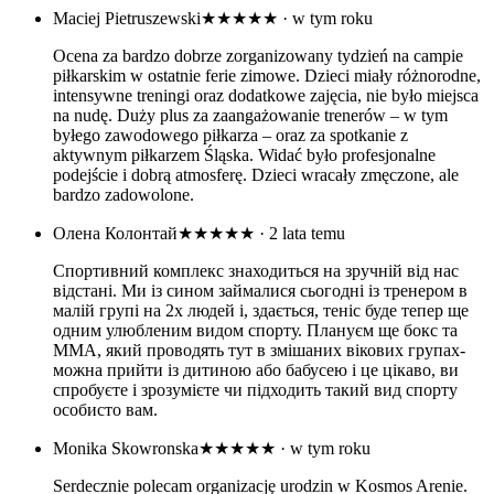
Maciej Pietruszewski
★★★★★
· w tym roku
Ocena za bardzo dobrze zorganizowany tydzień na campie
piłkarskim w ostatnie ferie zimowe. Dzieci miały różnorodne,
intensywne treningi oraz dodatkowe zajęcia, nie było miejsca
na nudę. Duży plus za zaangażowanie trenerów – w tym
byłego zawodowego piłkarza – oraz za spotkanie z
aktywnym piłkarzem Śląska. Widać było profesjonalne
podejście i dobrą atmosferę. Dzieci wracały zmęczone, ale
bardzo zadowolone.
Олена Колонтай
★★★★★
· 2 lata temu
Спортивний комплекс знаходиться на зручній від нас
відстані. Ми із сином займалися сьогодні із тренером в
малій групі на 2х людей і, здається, теніс буде тепер ще
одним улюбленим видом спорту. Плануєм ще бокс та
ММА, який проводять тут в змішаних вікових групах-
можна прийти із дитиною або бабусею і це цікаво, ви
спробуєте і зрозумієте чи підходить такий вид спорту
особисто вам.
Monika Skowronska
★★★★★
· w tym roku
Serdecznie polecam organizację urodzin w Kosmos Arenie.