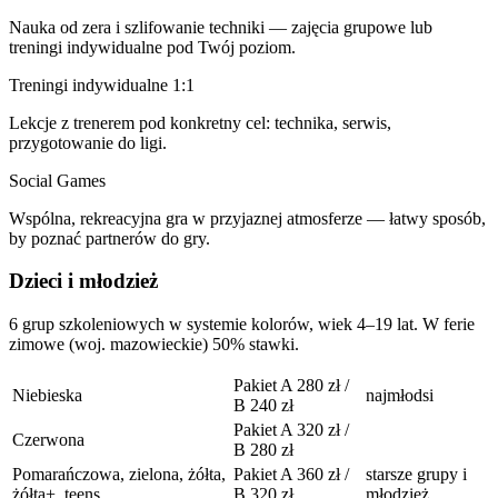
Nauka od zera i szlifowanie techniki — zajęcia grupowe lub
treningi indywidualne pod Twój poziom.
Treningi indywidualne 1:1
Lekcje z trenerem pod konkretny cel: technika, serwis,
przygotowanie do ligi.
Social Games
Wspólna, rekreacyjna gra w przyjaznej atmosferze — łatwy sposób,
by poznać partnerów do gry.
Dzieci i młodzież
6 grup szkoleniowych w systemie kolorów, wiek 4–19 lat. W ferie
zimowe (woj. mazowieckie) 50% stawki.
Pakiet A 280 zł /
Niebieska
najmłodsi
B 240 zł
Pakiet A 320 zł /
Czerwona
B 280 zł
Pomarańczowa, zielona, żółta,
Pakiet A 360 zł /
starsze grupy i
żółta+, teens
B 320 zł
młodzież