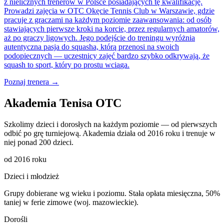
z nielicznych trenerów w Polsce posiadających tę kwalifikację.
Prowadzi zajęcia w OTC Okęcie Tennis Club w Warszawie, gdzie
pracuje z graczami na każdym poziomie zaawansowania: od osób
stawiających pierwsze kroki na korcie, przez regularnych amatorów,
aż po graczy ligowych. Jego podejście do treningu wyróżnia
autentyczna pasja do squasha, którą przenosi na swoich
podopiecznych — uczestnicy zajęć bardzo szybko odkrywają, że
squash to sport, który po prostu wciąga.
Poznaj trenera →
Akademia Tenisa OTC
Szkolimy dzieci i dorosłych na każdym poziomie — od pierwszych
odbić po grę turniejową. Akademia działa od 2016 roku i trenuje w
niej ponad 200 dzieci.
od 2016 roku
Dzieci i młodzież
Grupy dobierane wg wieku i poziomu. Stała opłata miesięczna, 50%
taniej w ferie zimowe (woj. mazowieckie).
Dorośli