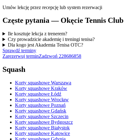
Umów lekcję przez recepcję lub system rezerwacji
Częste pytania — Okęcie Tennis Club
Ile kosztuje lekcja z trenerem?
Czy prowadzicie akademię i treningi tenisa?
Dla kogo jest Akademia Tenisa OTC?
Sprawdź terminy
Zarezerwuj termin
Zadzwoń
228686858
Squash
Korty squashowe Warszawa
Korty squashowe Kraków
Korty squashowe Łódź
Korty squashowe Wrocław
Korty squashowe Poznań
Korty squashowe Gdańsk
Korty squashowe Szczecin
Korty squashowe Bydgoszcz
Korty squashowe Białystok
Korty squashowe Katowice
Korty squashowe Gdynia