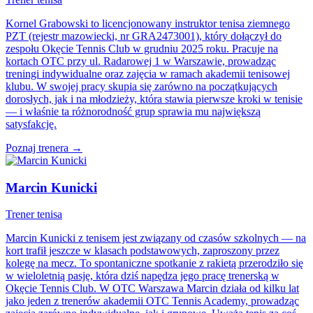
Kornel Grabowski to licencjonowany instruktor tenisa ziemnego
PZT (rejestr mazowiecki, nr GRA2473001), który dołączył do
zespołu Okęcie Tennis Club w grudniu 2025 roku. Pracuje na
kortach OTC przy ul. Radarowej 1 w Warszawie, prowadząc
treningi indywidualne oraz zajęcia w ramach akademii tenisowej
klubu. W swojej pracy skupia się zarówno na początkujących
dorosłych, jak i na młodzieży, która stawia pierwsze kroki w tenisie
— i właśnie ta różnorodność grup sprawia mu największą
satysfakcję.
Poznaj trenera →
Marcin Kunicki
Trener tenisa
Marcin Kunicki z tenisem jest związany od czasów szkolnych — na
kort trafił jeszcze w klasach podstawowych, zaproszony przez
kolegę na mecz. To spontaniczne spotkanie z rakietą przerodziło się
w wieloletnią pasję, która dziś napędza jego pracę trenerską w
Okęcie Tennis Club. W OTC Warszawa Marcin działa od kilku lat
jako jeden z trenerów akademii OTC Tennis Academy, prowadząc