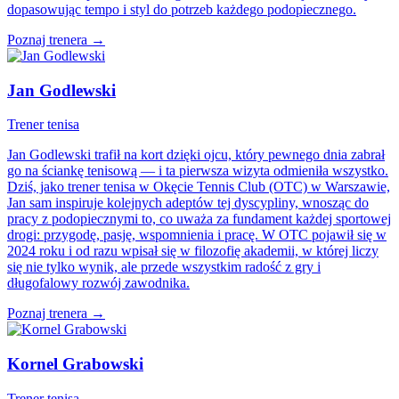
dopasowując tempo i styl do potrzeb każdego podopiecznego.
Poznaj trenera →
Jan Godlewski
Trener tenisa
Jan Godlewski trafił na kort dzięki ojcu, który pewnego dnia zabrał
go na ściankę tenisową — i ta pierwsza wizyta odmieniła wszystko.
Dziś, jako trener tenisa w Okęcie Tennis Club (OTC) w Warszawie,
Jan sam inspiruje kolejnych adeptów tej dyscypliny, wnosząc do
pracy z podopiecznymi to, co uważa za fundament każdej sportowej
drogi: przygodę, pasję, wspomnienia i pracę. W OTC pojawił się w
2024 roku i od razu wpisał się w filozofię akademii, w której liczy
się nie tylko wynik, ale przede wszystkim radość z gry i
długofalowy rozwój zawodnika.
Poznaj trenera →
Kornel Grabowski
Trener tenisa