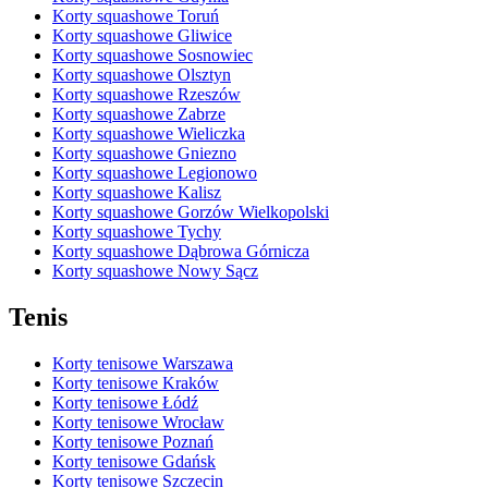
Korty squashowe Toruń
Korty squashowe Gliwice
Korty squashowe Sosnowiec
Korty squashowe Olsztyn
Korty squashowe Rzeszów
Korty squashowe Zabrze
Korty squashowe Wieliczka
Korty squashowe Gniezno
Korty squashowe Legionowo
Korty squashowe Kalisz
Korty squashowe Gorzów Wielkopolski
Korty squashowe Tychy
Korty squashowe Dąbrowa Górnicza
Korty squashowe Nowy Sącz
Tenis
Korty tenisowe Warszawa
Korty tenisowe Kraków
Korty tenisowe Łódź
Korty tenisowe Wrocław
Korty tenisowe Poznań
Korty tenisowe Gdańsk
Korty tenisowe Szczecin