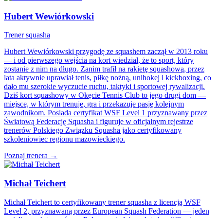
Hubert Wewiórkowski
Trener squasha
Hubert Wewiórkowski przygodę ze squashem zaczął w 2013 roku
— i od pierwszego wejścia na kort wiedział, że to sport, który
zostanie z nim na długo. Zanim trafił na rakietę squashową, przez
lata aktywnie uprawiał tenis, piłkę nożną, unihokej i kickboxing, co
dało mu szerokie wyczucie ruchu, taktyki i sportowej rywalizacji.
Dziś kort squashowy w Okęcie Tennis Club to jego drugi dom —
miejsce, w którym trenuje, gra i przekazuje pasję kolejnym
zawodnikom. Posiada certyfikat WSF Level 1 przyznawany przez
Światową Federację Squasha i figuruje w oficjalnym rejestrze
trenerów Polskiego Związku Squasha jako certyfikowany
szkoleniowiec regionu mazowieckiego.
Poznaj trenera →
Michał Teichert
Michał Teichert to certyfikowany trener squasha z licencją WSF
Level 2, przyznawaną przez European Squash Federation — jeden