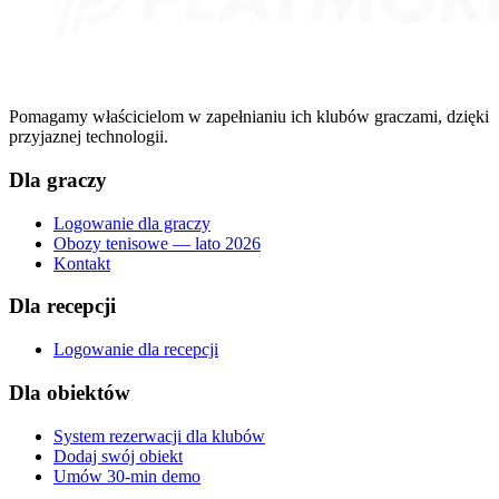
Pomagamy właścicielom w zapełnianiu ich klubów graczami, dzięki
przyjaznej technologii.
Dla graczy
Logowanie dla graczy
Obozy tenisowe — lato 2026
Kontakt
Dla recepcji
Logowanie dla recepcji
Dla obiektów
System rezerwacji dla klubów
Dodaj swój obiekt
Umów 30-min demo