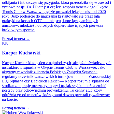
odbijania i tak zaczęła się przygoda, która przerodziła się w zawód i
życiową pasję. Dziś Piotr jest częścią zespołu trenerskiego Okęcie
Tennis Club w Warszawie, gdzie prowadzi lekcje tenisa od 2020
roku. Jego podejście do nauczania kształtowało się przez lata
praktyki na kortach OTC — miejscu, które łączy ambitnych
amatorów, młodzież i dorosłych dopiero stawiających pierwsze
kroki w tym sporcie.
Poznaj trenera →
KK
Kacper Kucharski
Kacper Kucharski to jeden z najmłodszych, ale już doświadczonych
instruktorów squasha w Okęcie Tennis Club w Warszawie. Jako
aktywny zawodnik z licencją Polskiego Związku Squasha i
regularny uczestnik warszawskich turniejów — m.in. Warszawskiej
Ligi Squasha czy Babickich Rakiet — Kacper rozumie squasha od
środka: zna presję meczu, rytm gry i to, jak szybko można zrobić
postępy przy odpowiednim prowadzeniu. To cenny atut, który
odróżnia go od trenerów, którzy sami dawno przestali rywalizować
na korcie.
Poznaj trenera →