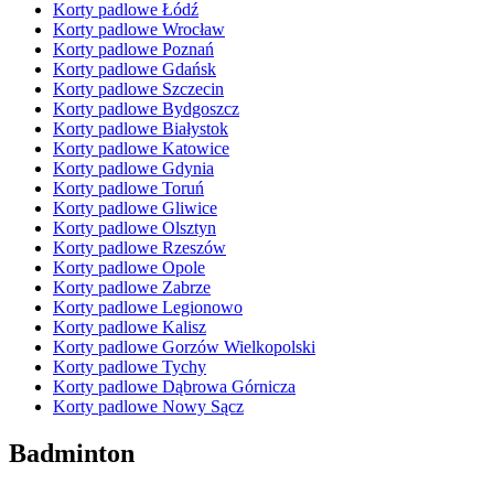
Korty padlowe Łódź
Korty padlowe Wrocław
Korty padlowe Poznań
Korty padlowe Gdańsk
Korty padlowe Szczecin
Korty padlowe Bydgoszcz
Korty padlowe Białystok
Korty padlowe Katowice
Korty padlowe Gdynia
Korty padlowe Toruń
Korty padlowe Gliwice
Korty padlowe Olsztyn
Korty padlowe Rzeszów
Korty padlowe Opole
Korty padlowe Zabrze
Korty padlowe Legionowo
Korty padlowe Kalisz
Korty padlowe Gorzów Wielkopolski
Korty padlowe Tychy
Korty padlowe Dąbrowa Górnicza
Korty padlowe Nowy Sącz
Badminton