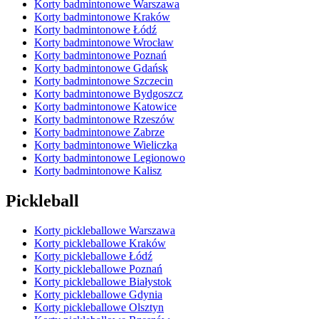
Korty badmintonowe Warszawa
Korty badmintonowe Kraków
Korty badmintonowe Łódź
Korty badmintonowe Wrocław
Korty badmintonowe Poznań
Korty badmintonowe Gdańsk
Korty badmintonowe Szczecin
Korty badmintonowe Bydgoszcz
Korty badmintonowe Katowice
Korty badmintonowe Rzeszów
Korty badmintonowe Zabrze
Korty badmintonowe Wieliczka
Korty badmintonowe Legionowo
Korty badmintonowe Kalisz
Pickleball
Korty pickleballowe Warszawa
Korty pickleballowe Kraków
Korty pickleballowe Łódź
Korty pickleballowe Poznań
Korty pickleballowe Białystok
Korty pickleballowe Gdynia
Korty pickleballowe Olsztyn