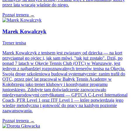
przez lata wracają właśnie do niego.
Poznaj trenera →
Marek Kowalczyk
Trener tenisa
Marek Kowalczyk z tenisem jest związany od dziecka — na kort
przyciągnął go ojciec i, jak sam mówi, "tak już zostało". Dziś, po
ponad 7 latach w Okęcie Tennis Club (OTC) w Warszawie, jest
jednym z najbardziej rozpoznawalnych trenerów tenisa na Okęciu.
Swoją drogę szkoleniową budował systematycznie: zanim trafił do
OTC, przez pięć lat pracował w Bałtyk Tennis Academy w
Kołobrzegu jako trener klubowy i koordynator programu
juniorskiego. Zdobyte tam doświadczenie zaowocowało
międzynarodowymi certyfikatami — GPTCA C-Level International
Coach, PTR Level 1 oraz ITF Level 1 — które potwierdzają jego
wiedzę metodyczną i gotowość do pracy na każdym poziomie
zaawansowania.
Poznaj trenera →