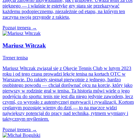
zajęcia zarówno indywidualne, jak i grupowe. Uważa tenis za coś
pięknego — i właśnie tę estetykę gry stara się przekazywać
każdemu podopiecznemu, niezależnie od etapu, na którym ten
zaczyna swoją przygodę z rakietą.
Poznaj trenera →
Mariusz Witczak
Trener tenisa
Mariusz Witczak związał się z Okęcie Tennis Club w lutym 2023
roku i od tego czasu prowadzi lekcje tenisa na kortach OTC w
Warszawie. Do rakiety sięgnął pierwotnie z jednego, bardzo
osobistego powodu — chciał dorównać ojcu na korcie, który jako
pierwszy w rodzinie grał w tenisa. Ta historia mówi wiele o jego
podejściu do sportu: tenis nie jest dla niego jedynie zawodem, lecz
czymś, co wyrosło z autentycznej motywacji i rywalizacji. Kortom
ceglanym pozostaje wierny do dziś — to na mączce widzi
największy potencjał do pracy nad techniką, rytmem wymiany i
taktycznym myśleniem.
Poznaj trenera →