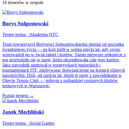
16 trenerów w zespole
Borys Sulgostowski
Trener tenisa · Akademia OTC
Tenis towarzyszył Borysowi Sulgostowskiemu niemal od początku
świadomego życia — na kort trafił w wieku pięciu lat, gdy ojciec
wprowadził go w świat rakiet i kortów. Tamto pierwsze zetknięcie z
grą przerodziło się w pasję, która ukształtowała całą jego karierę.
Jako zawodnik startował w rozgrywkach juniorskich i
tournamentach ITF, zdobywając doświadczenie na kortach różnych
nawierzchni. Dziś, od sześciu lat, dzieli tę pasję z zawodnikami w
Okęcie Tennis Club — jednym z najbardziej cenionych klubów
tenisowych w Warszawie.
Poznaj trenera →
Janek Mechliński
Trener tenisa · Social Games