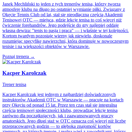
Janek Mechliński to jeden z tych trenerów tenisa, którzy tworzą
atmosferę klubu na długo po ostatniej wymianie piłki. Związany z
Okęcie Tennis Club od lat, stał się nieodłączną częścią Akademii
Tenisowej OTC — miejsca, gdzie lekcje tenisa to coś więcej niż
ćwiczenie forehandrów. Jego podejście do gry najlepiej oddaje
własna dewiza: "tenis to pasja i praca" — i właśnie w tej kolejności.
Kortom twardym pozostaje wierny jak niewielu, doskonale
rozumiejąc specyfikę nawierzchni, która dominuje w nowoczesnym
tenisie i na większości obiektów w Warszawie.
Poznaj trenera →
Kacper Karolczak
Trener tenisa
Kacper Karolczak jest jednym z najbardziej doświadczonych
instruktorów Akademii OTC w Warszawie — pracuje na kortach
przy Okęciu od ponad 15 lat. Przez ten czas stał się integralną
częścią tenisowej społeczności klubu, prowadząc lekcje tenisa
zarówno dla początkujących, jak i zaawansowanych graczy
amatorskich. Jego długi staż w OTC oznacza coś więcej niż liczbę
przepracowanych godzin — to głęboka znajomość kortów
ziemnych, na których trenuje, i realna więź z zawodnikami, którzy