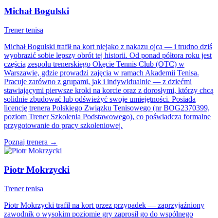
Michał Bogulski
Trener tenisa
Michał Bogulski trafił na kort niejako z nakazu ojca — i trudno dziś
wyobrazić sobie lepszy obrót tej historii. Od ponad półtora roku jest
częścią zespołu trenerskiego Okęcie Tennis Club (OTC) w
Warszawie, gdzie prowadzi zajęcia w ramach Akademii Tenisa.
Pracuje zarówno z grupami, jak i indywidualnie — z dziećmi
stawiającymi pierwsze kroki na korcie oraz z dorosłymi, którzy chcą
solidnie zbudować lub odświeżyć swoje umiejętności. Posiada
licencję trenera Polskiego Związku Tenisowego (nr BOG2370399,
poziom Trener Szkolenia Podstawowego), co poświadcza formalne
przygotowanie do pracy szkoleniowej.
Poznaj trenera →
Piotr Mokrzycki
Trener tenisa
Piotr Mokrzycki trafił na kort przez przypadek — zaprzyjaźniony
zawodnik o wysokim poziomie gry zaprosił go do wspólnego