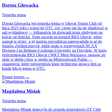
Dorota Głowacka
Trenerka tenisa
Dorota Głowacka jest trenerką tenisa w Okęcie Tennis Club od
lipca 2025 roku i wnosi do OTC coś, czego nie da się zbudować w
sali wykładowej — kilkanaście lat doświadczenia zdobytego na
korcie od dziecka. Tenis zaczęła na kortach RKS Okęcie, gdzie
zapisał ją ojciec, a jej kariera zawodnicza zaprowadziła ją aż do
Stanów Zjednoczonych, gdzie grała w rozgrywkach NCAA
Division I na Bethune-Cookman University na Florydzie. W kraju
reprezentowała RKS Okęcie i WKT Mera Warszawa, sięgając po
złoto w deblu i brąz w singlu na Mistrzostwach Polski —
osiągnięcia, które potwierdzają klasę techniczną stojącą dziś za
każdą lekcją tenisa w OTC.
Poznaj trenera →
Magdalena Misiak
Trenerka tenisa
Magdalena Misiak dołączyła do zespołu trenerskiego OT Club