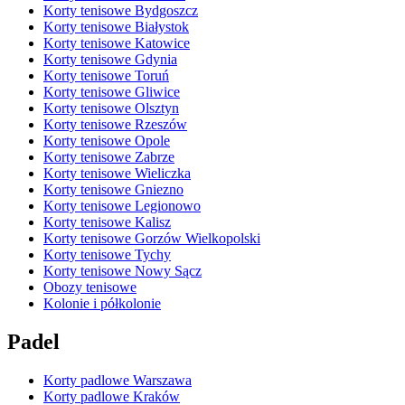
Korty tenisowe Bydgoszcz
Korty tenisowe Białystok
Korty tenisowe Katowice
Korty tenisowe Gdynia
Korty tenisowe Toruń
Korty tenisowe Gliwice
Korty tenisowe Olsztyn
Korty tenisowe Rzeszów
Korty tenisowe Opole
Korty tenisowe Zabrze
Korty tenisowe Wieliczka
Korty tenisowe Gniezno
Korty tenisowe Legionowo
Korty tenisowe Kalisz
Korty tenisowe Gorzów Wielkopolski
Korty tenisowe Tychy
Korty tenisowe Nowy Sącz
Obozy tenisowe
Kolonie i półkolonie
Padel
Korty padlowe Warszawa
Korty padlowe Kraków