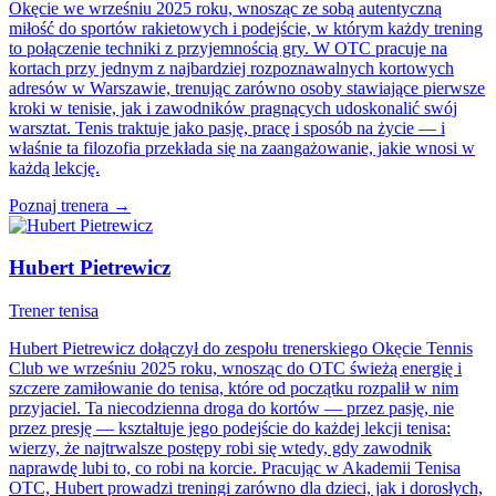
Okęcie we wrześniu 2025 roku, wnosząc ze sobą autentyczną
miłość do sportów rakietowych i podejście, w którym każdy trening
to połączenie techniki z przyjemnością gry. W OTC pracuje na
kortach przy jednym z najbardziej rozpoznawalnych kortowych
adresów w Warszawie, trenując zarówno osoby stawiające pierwsze
kroki w tenisie, jak i zawodników pragnących udoskonalić swój
warsztat. Tenis traktuje jako pasję, pracę i sposób na życie — i
właśnie ta filozofia przekłada się na zaangażowanie, jakie wnosi w
każdą lekcję.
Poznaj trenera →
Hubert Pietrewicz
Trener tenisa
Hubert Pietrewicz dołączył do zespołu trenerskiego Okęcie Tennis
Club we wrześniu 2025 roku, wnosząc do OTC świeżą energię i
szczere zamiłowanie do tenisa, które od początku rozpalił w nim
przyjaciel. Ta niecodzienna droga do kortów — przez pasję, nie
przez presję — kształtuje jego podejście do każdej lekcji tenisa:
wierzy, że najtrwalsze postępy robi się wtedy, gdy zawodnik
naprawdę lubi to, co robi na korcie. Pracując w Akademii Tenisa
OTC, Hubert prowadzi treningi zarówno dla dzieci, jak i dorosłych,