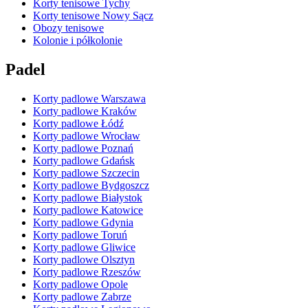
Korty tenisowe Tychy
Korty tenisowe Nowy Sącz
Obozy tenisowe
Kolonie i półkolonie
Padel
Korty padlowe Warszawa
Korty padlowe Kraków
Korty padlowe Łódź
Korty padlowe Wrocław
Korty padlowe Poznań
Korty padlowe Gdańsk
Korty padlowe Szczecin
Korty padlowe Bydgoszcz
Korty padlowe Białystok
Korty padlowe Katowice
Korty padlowe Gdynia
Korty padlowe Toruń
Korty padlowe Gliwice
Korty padlowe Olsztyn
Korty padlowe Rzeszów
Korty padlowe Opole
Korty padlowe Zabrze