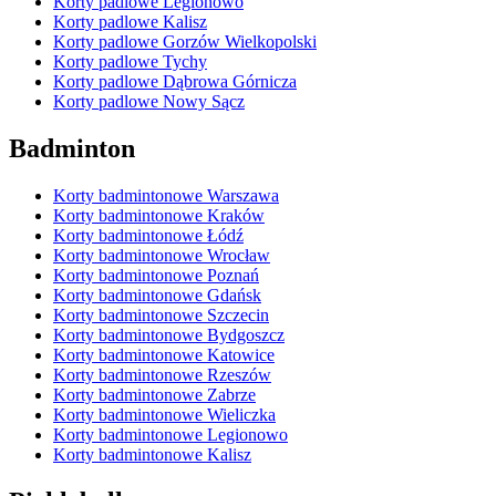
Korty padlowe Legionowo
Korty padlowe Kalisz
Korty padlowe Gorzów Wielkopolski
Korty padlowe Tychy
Korty padlowe Dąbrowa Górnicza
Korty padlowe Nowy Sącz
Badminton
Korty badmintonowe Warszawa
Korty badmintonowe Kraków
Korty badmintonowe Łódź
Korty badmintonowe Wrocław
Korty badmintonowe Poznań
Korty badmintonowe Gdańsk
Korty badmintonowe Szczecin
Korty badmintonowe Bydgoszcz
Korty badmintonowe Katowice
Korty badmintonowe Rzeszów
Korty badmintonowe Zabrze
Korty badmintonowe Wieliczka
Korty badmintonowe Legionowo
Korty badmintonowe Kalisz