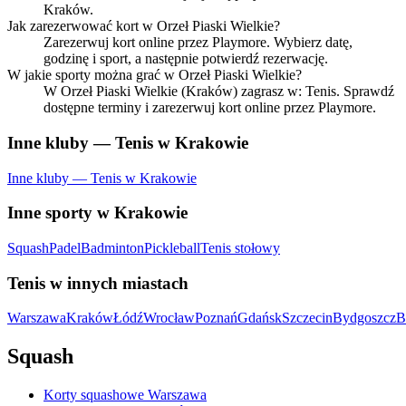
Kraków.
Jak zarezerwować kort w Orzeł Piaski Wielkie?
Zarezerwuj kort online przez Playmore. Wybierz datę,
godzinę i sport, a następnie potwierdź rezerwację.
W jakie sporty można grać w Orzeł Piaski Wielkie?
W Orzeł Piaski Wielkie (Kraków) zagrasz w: Tenis. Sprawdź
dostępne terminy i zarezerwuj kort online przez Playmore.
Inne kluby — Tenis w Krakowie
Inne kluby — Tenis w Krakowie
Inne sporty w Krakowie
Squash
Padel
Badminton
Pickleball
Tenis stołowy
Tenis w innych miastach
Warszawa
Kraków
Łódź
Wrocław
Poznań
Gdańsk
Szczecin
Bydgoszcz
B
Squash
Korty squashowe Warszawa