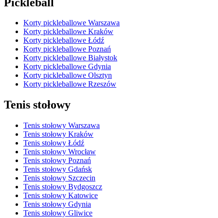
Pickleball
Korty pickleballowe Warszawa
Korty pickleballowe Kraków
Korty pickleballowe Łódź
Korty pickleballowe Poznań
Korty pickleballowe Białystok
Korty pickleballowe Gdynia
Korty pickleballowe Olsztyn
Korty pickleballowe Rzeszów
Tenis stołowy
Tenis stołowy Warszawa
Tenis stołowy Kraków
Tenis stołowy Łódź
Tenis stołowy Wrocław
Tenis stołowy Poznań
Tenis stołowy Gdańsk
Tenis stołowy Szczecin
Tenis stołowy Bydgoszcz
Tenis stołowy Katowice
Tenis stołowy Gdynia
Tenis stołowy Gliwice