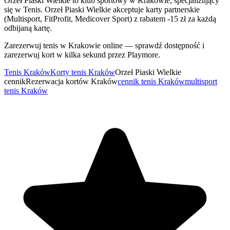
Orzeł Piaski Wielkie to klub sportowy w Krakowie, specjalizujący
się w Tenis. Orzeł Piaski Wielkie akceptuje karty partnerskie
(Multisport, FitProfit, Medicover Sport) z rabatem -15 zł za każdą
odbijaną kartę.
Zarezerwuj tenis w Krakowie online — sprawdź dostępność i
zarezerwuj kort w kilka sekund przez Playmore.
Tenis Kraków
Korty tenis Kraków
Orzeł Piaski Wielkie
cennik
Rezerwacja kortów Kraków
cennik tenis Kraków
multisport
tenis Kraków