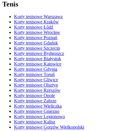
Tenis
Korty tenisowe Warszawa
Korty tenisowe Kraków
Korty tenisowe Łódź
Korty tenisowe Wrocław
Korty tenisowe Poznań
Korty tenisowe Gdańsk
Korty tenisowe Szczecin
Korty tenisowe Bydgoszcz
Korty tenisowe Białystok
Korty tenisowe Katowice
Korty tenisowe Gdynia
Korty tenisowe Toruń
Korty tenisowe Gliwice
Korty tenisowe Olsztyn
Korty tenisowe Rzeszów
Korty tenisowe Opole
Korty tenisowe Zabrze
Korty tenisowe Wieliczka
Korty tenisowe Gniezno
Korty tenisowe Legionowo
Korty tenisowe Kalisz
Korty tenisowe Gorzów Wielkopolski