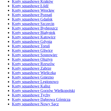
Korty squashowe Kraków
Korty squashowe Łódź
Korty squashowe Wrocław
Korty squashowe Poznań
Korty squashowe Gdańsk
Korty squashowe Szczecin
Korty squashowe Bydgoszcz
Korty squashowe Białystok
Korty squashowe Katowice
Korty squashowe Gdynia
Korty squashowe Toruń
Korty squashowe Gliwice
Korty squashowe Sosnowiec
Korty squashowe Olsztyn
Korty squashowe Rzeszów
Korty squashowe Zabrze
Korty squashowe Wieliczka
Korty squashowe Gniezno
Korty squashowe Legionowo
Korty squashowe Kalisz
Korty squashowe Gorzów Wielkopolski
Korty squashowe Tychy
Korty squashowe Dąbrowa Górnicza
Korty squashowe Nowy Sącz