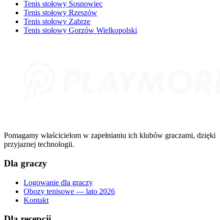
Tenis stołowy Sosnowiec
Tenis stołowy Rzeszów
Tenis stołowy Zabrze
Tenis stołowy Gorzów Wielkopolski
Pomagamy właścicielom w zapełnianiu ich klubów graczami, dzięki
przyjaznej technologii.
Dla graczy
Logowanie dla graczy
Obozy tenisowe — lato 2026
Kontakt
Dla recepcji