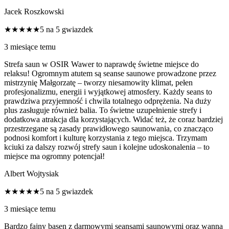
Jacek Roszkowski
★★★★★
5 na 5 gwiazdek
3 miesiące temu
Strefa saun w OSIR Wawer to naprawdę świetne miejsce do
relaksu! Ogromnym atutem są seanse saunowe prowadzone przez
mistrzynię Małgorzatę – tworzy niesamowity klimat, pełen
profesjonalizmu, energii i wyjątkowej atmosfery. Każdy seans to
prawdziwa przyjemność i chwila totalnego odprężenia. Na duży
plus zasługuje również balia. To świetne uzupełnienie strefy i
dodatkowa atrakcja dla korzystających. Widać też, że coraz bardziej
przestrzegane są zasady prawidłowego saunowania, co znacząco
podnosi komfort i kulturę korzystania z tego miejsca. Trzymam
kciuki za dalszy rozwój strefy saun i kolejne udoskonalenia – to
miejsce ma ogromny potencjał!
Albert Wojtysiak
★★★★★
5 na 5 gwiazdek
3 miesiące temu
Bardzo fajny basen z darmowymi seansami saunowymi oraz wanną