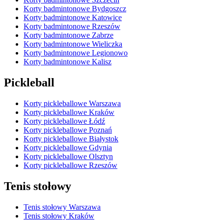
Korty badmintonowe Bydgoszcz
Korty badmintonowe Katowice
Korty badmintonowe Rzeszów
Korty badmintonowe Zabrze
Korty badmintonowe Wieliczka
Korty badmintonowe Legionowo
Korty badmintonowe Kalisz
Pickleball
Korty pickleballowe Warszawa
Korty pickleballowe Kraków
Korty pickleballowe Łódź
Korty pickleballowe Poznań
Korty pickleballowe Białystok
Korty pickleballowe Gdynia
Korty pickleballowe Olsztyn
Korty pickleballowe Rzeszów
Tenis stołowy
Tenis stołowy Warszawa
Tenis stołowy Kraków