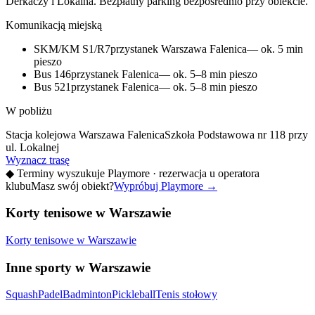
Derkaczy i Lokalna. Bezpłatny parking bezpośrednio przy obiekcie.
Komunikacją miejską
SKM/KM S1/R7
przystanek Warszawa Falenica
— ok. 5 min
pieszo
Bus 146
przystanek Falenica
— ok. 5–8 min pieszo
Bus 521
przystanek Falenica
— ok. 5–8 min pieszo
W pobliżu
Stacja kolejowa Warszawa Falenica
Szkoła Podstawowa nr 118 przy
ul. Lokalnej
Wyznacz trasę
◆
Terminy wyszukuje Playmore · rezerwacja u operatora
klubu
Masz swój obiekt?
Wypróbuj Playmore
→
Korty tenisowe w Warszawie
Korty tenisowe w Warszawie
Inne sporty w Warszawie
Squash
Padel
Badminton
Pickleball
Tenis stołowy