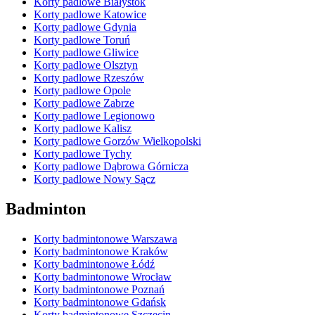
Korty padlowe Białystok
Korty padlowe Katowice
Korty padlowe Gdynia
Korty padlowe Toruń
Korty padlowe Gliwice
Korty padlowe Olsztyn
Korty padlowe Rzeszów
Korty padlowe Opole
Korty padlowe Zabrze
Korty padlowe Legionowo
Korty padlowe Kalisz
Korty padlowe Gorzów Wielkopolski
Korty padlowe Tychy
Korty padlowe Dąbrowa Górnicza
Korty padlowe Nowy Sącz
Badminton
Korty badmintonowe Warszawa
Korty badmintonowe Kraków
Korty badmintonowe Łódź
Korty badmintonowe Wrocław
Korty badmintonowe Poznań
Korty badmintonowe Gdańsk
Korty badmintonowe Szczecin