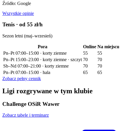
Źródło: Google
Wszystkie opinie
Tenis
· od 55 zł/h
Sezon letni (maj–wrzesień)
Pora
Online
Na miejscu
Pn–Pt 07:00–15:00 · korty ziemne
55
55
Pn–Pt 15:00–23:00 · korty ziemne · szczyt
70
70
Sb–Nd 07:00–21:00 · korty ziemne
70
70
Pn–Pt 07:00–15:00 · hala
65
65
Zobacz pełny cennik
Ligi rozgrywane w tym klubie
Challenge OSiR Wawer
Zobacz tabele i terminarz