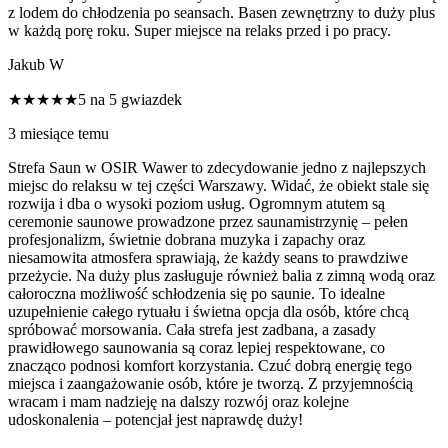
z lodem do chłodzenia po seansach. Basen zewnętrzny to duży plus
w każdą porę roku. Super miejsce na relaks przed i po pracy.
Jakub W
★★★★★
5 na 5 gwiazdek
3 miesiące temu
Strefa Saun w OSIR Wawer to zdecydowanie jedno z najlepszych
miejsc do relaksu w tej części Warszawy. Widać, że obiekt stale się
rozwija i dba o wysoki poziom usług. Ogromnym atutem są
ceremonie saunowe prowadzone przez saunamistrzynię – pełen
profesjonalizm, świetnie dobrana muzyka i zapachy oraz
niesamowita atmosfera sprawiają, że każdy seans to prawdziwe
przeżycie. Na duży plus zasługuje również balia z zimną wodą oraz
całoroczna możliwość schłodzenia się po saunie. To idealne
uzupełnienie całego rytuału i świetna opcja dla osób, które chcą
spróbować morsowania. Cała strefa jest zadbana, a zasady
prawidłowego saunowania są coraz lepiej respektowane, co
znacząco podnosi komfort korzystania. Czuć dobrą energię tego
miejsca i zaangażowanie osób, które je tworzą. Z przyjemnością
wracam i mam nadzieję na dalszy rozwój oraz kolejne
udoskonalenia – potencjał jest naprawdę duży!