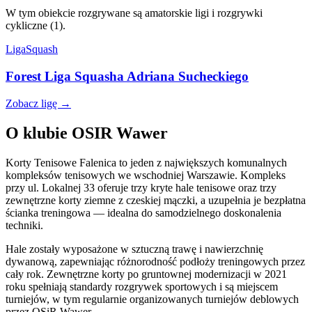
W tym obiekcie rozgrywane są amatorskie ligi i rozgrywki
cykliczne (1).
Liga
Squash
Forest Liga Squasha Adriana Sucheckiego
Zobacz ligę →
O klubie OSIR Wawer
Korty Tenisowe Falenica to jeden z największych komunalnych
kompleksów tenisowych we wschodniej Warszawie. Kompleks
przy ul. Lokalnej 33 oferuje trzy kryte hale tenisowe oraz trzy
zewnętrzne korty ziemne z czeskiej mączki, a uzupełnia je bezpłatna
ścianka treningowa — idealna do samodzielnego doskonalenia
techniki.
Hale zostały wyposażone w sztuczną trawę i nawierzchnię
dywanową, zapewniając różnorodność podłoży treningowych przez
cały rok. Zewnętrzne korty po gruntownej modernizacji w 2021
roku spełniają standardy rozgrywek sportowych i są miejscem
turniejów, w tym regularnie organizowanych turniejów deblowych
przez OSiR Wawer.