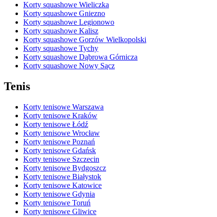
Korty squashowe Wieliczka
Korty squashowe Gniezno
Korty squashowe Legionowo
Korty squashowe Kalisz
Korty squashowe Gorzów Wielkopolski
Korty squashowe Tychy
Korty squashowe Dąbrowa Górnicza
Korty squashowe Nowy Sącz
Tenis
Korty tenisowe Warszawa
Korty tenisowe Kraków
Korty tenisowe Łódź
Korty tenisowe Wrocław
Korty tenisowe Poznań
Korty tenisowe Gdańsk
Korty tenisowe Szczecin
Korty tenisowe Bydgoszcz
Korty tenisowe Białystok
Korty tenisowe Katowice
Korty tenisowe Gdynia
Korty tenisowe Toruń
Korty tenisowe Gliwice