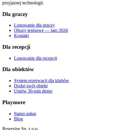
przyjaznej technologii.
Dla graczy
Logowanie dla graczy
Obozy tenisowe — lato 2026
Kontakt
Dla recepcji
Logowanie dla recepcji
Dla obiektów
System rezerwacji dla klubów
Dodaj swój obiekt
Umów 30-min demo
Playmore
Status usług
Blog
Reservise Sp. z o.o.