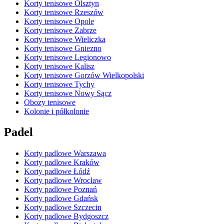
Korty tenisowe Olsztyn
Korty tenisowe Rzeszów
Korty tenisowe Opole
Korty tenisowe Zabrze
Korty tenisowe Wieliczka
Korty tenisowe Gniezno
Korty tenisowe Legionowo
Korty tenisowe Kalisz
Korty tenisowe Gorzów Wielkopolski
Korty tenisowe Tychy
Korty tenisowe Nowy Sącz
Obozy tenisowe
Kolonie i półkolonie
Padel
Korty padlowe Warszawa
Korty padlowe Kraków
Korty padlowe Łódź
Korty padlowe Wrocław
Korty padlowe Poznań
Korty padlowe Gdańsk
Korty padlowe Szczecin
Korty padlowe Bydgoszcz