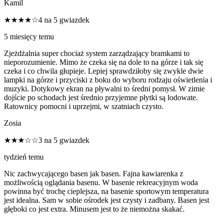
Kamil
★★★★☆
4 na 5 gwiazdek
5 miesięcy temu
Zjeżdżalnia super chociaż system zarządzający bramkami to
nieporozumienie. Mimo że czeka się na dole to na górze i tak się
czeka i co chwila głupieje. Lepiej sprawdziłoby się zwykle dwie
lampki na górze i przyciski z boku do wyboru rodzaju oświetlenia i
muzyki. Dotykowy ekran na pływalni to średni pomysł. W zimie
dojście po schodach jest średnio przyjemne płytki są lodowate.
Ratownicy pomocni i uprzejmi, w szatniach czysto.
Zosia
★★★☆☆
3 na 5 gwiazdek
tydzień temu
Nic zachwycającego basen jak basen. Fajna kawiarenka z
możliwością oglądania basenu. W basenie rekreacyjnym woda
powinna być trochę cieplejsza, na basenie sportowym temperatura
jest idealna. Sam w sobie ośrodek jest czysty i zadbany. Basen jest
głęboki co jest extra. Minusem jest to że niemożna skakać.