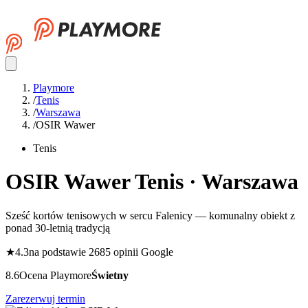
Playmore
/
Tenis
/
Warszawa
/
OSIR Wawer
Tenis
OSIR Wawer
Tenis · Warszawa
Sześć kortów tenisowych w sercu Falenicy — komunalny obiekt z
ponad 30-letnią tradycją
★
4.3
na podstawie 2685 opinii Google
8.6
Ocena Playmore
Świetny
Zarezerwuj termin