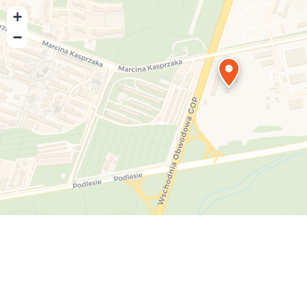
+
−
Playmore