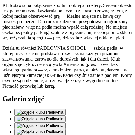
Klub stawia na połączenie sportu i dobrej atmosfery. Sercem obiektu
jest panoramiczna kawiarnia połączona z tarasem zewnętrznym, z
której można obserwować grę — idealne miejsce na kawę czy
posiłek po meczu. Dla rodzin z dziećmi przygotowano ogrodzony
plac zabaw, więc na padla można wpaść całą rodziną. Na miejscu
czeka bezpłatny parking, szatnie z prysznicami, recepcja oraz sklep i
wypożyczalnia sprzętu — przyjdziesz bez własnej rakiety i piłek.
Działa tu również PADLOVNIA SCHOOL — szkoła padla, w
której uczysz się od podstaw i rozwijasz na każdym poziomie
zaawansowania, zarówno dla dorosłych, jak i dla dzieci. Klub
organizuje cykliczne rozgrywki Americano (grasz nawet bez
własnego partnera — system dobiera pary), a także wydarzenia w
luźniejszym klimacie jak Grill&Padel czy śniadanie z padlem. Korty
czynne są codziennie, a rezerwację złożysz wygodnie online.
Płatność gotówką lub kartą.
Galeria zdjęć