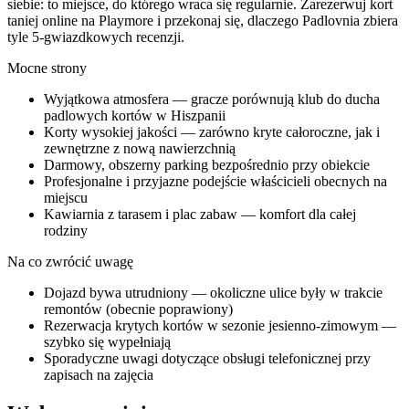
siebie: to miejsce, do którego wraca się regularnie. Zarezerwuj kort
taniej online na Playmore i przekonaj się, dlaczego Padlovnia zbiera
tyle 5-gwiazdkowych recenzji.
Mocne strony
Wyjątkowa atmosfera — gracze porównują klub do ducha
padlowych kortów w Hiszpanii
Korty wysokiej jakości — zarówno kryte całoroczne, jak i
zewnętrzne z nową nawierzchnią
Darmowy, obszerny parking bezpośrednio przy obiekcie
Profesjonalne i przyjazne podejście właścicieli obecnych na
miejscu
Kawiarnia z tarasem i plac zabaw — komfort dla całej
rodziny
Na co zwrócić uwagę
Dojazd bywa utrudniony — okoliczne ulice były w trakcie
remontów (obecnie poprawiony)
Rezerwacja krytych kortów w sezonie jesienno-zimowym —
szybko się wypełniają
Sporadyczne uwagi dotyczące obsługi telefonicznej przy
zapisach na zajęcia