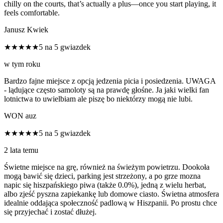
chilly on the courts, that’s actually a plus—once you start playing, it
feels comfortable.
Janusz Kwiek
★★★★★
5 na 5 gwiazdek
w tym roku
Bardzo fajne miejsce z opcją jedzenia picia i posiedzenia. UWAGA
- lądujące często samoloty są na prawdę głośne. Ja jaki wielki fan
lotnictwa to uwielbiam ale piszę bo niektórzy mogą nie lubi.
WON auz
★★★★★
5 na 5 gwiazdek
2 lata temu
Świetne miejsce na grę, również na świeżym powietrzu. Dookoła
mogą bawić się dzieci, parking jest strzeżony, a po grze mozna
napic się hiszpańskiego piwa (także 0.0%), jedną z wielu herbat,
albo zjeść pyszna zapiekankę lub domowe ciasto. Świetna atmosfera
idealnie oddająca społeczność padlową w Hiszpanii. Po prostu chce
się przyjechać i zostać dłużej.