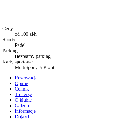
Ceny
od 100 zł/h
Sporty
Padel
Parking
Bezpłatny parking
Karty sportowe
MultiSport, FitProfit
Rezerwacja
Opinie
Cennik
Trenerzy
O klubie
Galeria
Informacje
Dojazd