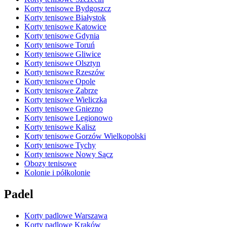
Korty tenisowe Bydgoszcz
Korty tenisowe Białystok
Korty tenisowe Katowice
Korty tenisowe Gdynia
Korty tenisowe Toruń
Korty tenisowe Gliwice
Korty tenisowe Olsztyn
Korty tenisowe Rzeszów
Korty tenisowe Opole
Korty tenisowe Zabrze
Korty tenisowe Wieliczka
Korty tenisowe Gniezno
Korty tenisowe Legionowo
Korty tenisowe Kalisz
Korty tenisowe Gorzów Wielkopolski
Korty tenisowe Tychy
Korty tenisowe Nowy Sącz
Obozy tenisowe
Kolonie i półkolonie
Padel
Korty padlowe Warszawa
Korty padlowe Kraków