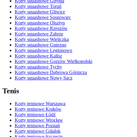
Korty squashowe Gdynia
Korty squashowe Toruń
Korty squashowe Gliwice
Korty squashowe Sosnowiec
Korty squashowe Olsztyn
Korty squashowe Rzeszów
Korty squashowe Zabrze
Korty squashowe Wieliczka
Korty squashowe Gniezno
Korty squashowe Legionowo
Korty squashowe Kalisz
Korty squashowe Gorzów Wielkopolski
Korty squashowe Tychy
Korty squashowe Dąbrowa Górnicza
Korty squashowe Nowy Sącz
Tenis
Korty tenisowe Warszawa
Korty tenisowe Kraków
Korty tenisowe Łódź
Korty tenisowe Wrocław
Korty tenisowe Poznań
Korty tenisowe Gdańsk
Korty tenisowe Szczecin