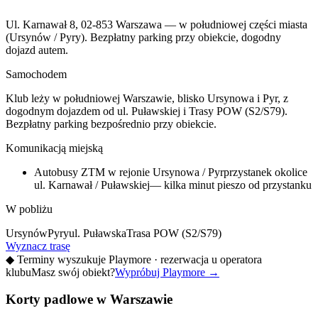
Ul. Karnawał 8, 02-853 Warszawa — w południowej części miasta
(Ursynów / Pyry). Bezpłatny parking przy obiekcie, dogodny
dojazd autem.
Samochodem
Klub leży w południowej Warszawie, blisko Ursynowa i Pyr, z
dogodnym dojazdem od ul. Puławskiej i Trasy POW (S2/S79).
Bezpłatny parking bezpośrednio przy obiekcie.
Komunikacją miejską
Autobusy ZTM w rejonie Ursynowa / Pyr
przystanek okolice
ul. Karnawał / Puławskiej
— kilka minut pieszo od przystanku
W pobliżu
Ursynów
Pyry
ul. Puławska
Trasa POW (S2/S79)
Wyznacz trasę
◆
Terminy wyszukuje Playmore · rezerwacja u operatora
klubu
Masz swój obiekt?
Wypróbuj Playmore
→
Korty padlowe w Warszawie