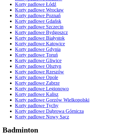
Korty padlowe Łódź
Korty padlowe Wrocław
Korty padlowe Poznań
Korty padlowe Gdańsk
Korty padlowe Szczecin
Korty padlowe Bydgoszcz
Korty padlowe Białystok
Korty padlowe Katowice
Korty padlowe Gdynia
Korty padlowe Toruń
Korty padlowe Gliwice
Korty padlowe Olsztyn
Korty padlowe Rzeszów
Korty padlowe Opole
Korty padlowe Zabrze
Korty padlowe Legionowo
Korty padlowe Kalisz
Korty padlowe Gorzów Wielkopolski
Korty padlowe Tychy
Korty padlowe Dąbrowa Górnicza
Korty padlowe Nowy Sącz
Badminton