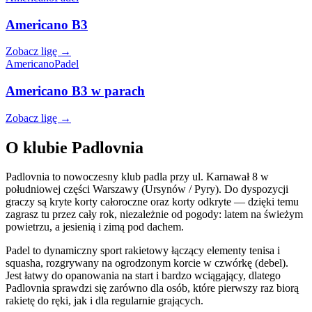
Americano B3
Zobacz ligę →
Americano
Padel
Americano B3 w parach
Zobacz ligę →
O klubie Padlovnia
Padlovnia to nowoczesny klub padla przy ul. Karnawał 8 w
południowej części Warszawy (Ursynów / Pyry). Do dyspozycji
graczy są kryte korty całoroczne oraz korty odkryte — dzięki temu
zagrasz tu przez cały rok, niezależnie od pogody: latem na świeżym
powietrzu, a jesienią i zimą pod dachem.
Padel to dynamiczny sport rakietowy łączący elementy tenisa i
squasha, rozgrywany na ogrodzonym korcie w czwórkę (debel).
Jest łatwy do opanowania na start i bardzo wciągający, dlatego
Padlovnia sprawdzi się zarówno dla osób, które pierwszy raz biorą
rakietę do ręki, jak i dla regularnie grających.