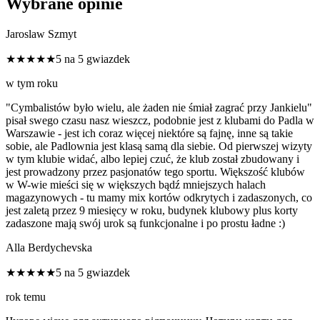
Wybrane opinie
Jaroslaw Szmyt
★★★★★
5 na 5 gwiazdek
w tym roku
"Cymbalistów było wielu, ale żaden nie śmiał zagrać przy Jankielu"
pisał swego czasu nasz wieszcz, podobnie jest z klubami do Padla w
Warszawie - jest ich coraz więcej niektóre są fajnę, inne są takie
sobie, ale Padlownia jest klasą samą dla siebie. Od pierwszej wizyty
w tym klubie widać, albo lepiej czuć, że klub został zbudowany i
jest prowadzony przez pasjonatów tego sportu. Większość klubów
w W-wie mieści się w większych bądź mniejszych halach
magazynowych - tu mamy mix kortów odkrytych i zadaszonych, co
jest zaletą przez 9 miesięcy w roku, budynek klubowy plus korty
zadaszone mają swój urok są funkcjonalne i po prostu ładne :)
Alla Berdychevska
★★★★★
5 na 5 gwiazdek
rok temu