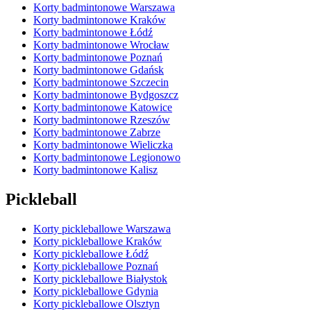
Korty badmintonowe Warszawa
Korty badmintonowe Kraków
Korty badmintonowe Łódź
Korty badmintonowe Wrocław
Korty badmintonowe Poznań
Korty badmintonowe Gdańsk
Korty badmintonowe Szczecin
Korty badmintonowe Bydgoszcz
Korty badmintonowe Katowice
Korty badmintonowe Rzeszów
Korty badmintonowe Zabrze
Korty badmintonowe Wieliczka
Korty badmintonowe Legionowo
Korty badmintonowe Kalisz
Pickleball
Korty pickleballowe Warszawa
Korty pickleballowe Kraków
Korty pickleballowe Łódź
Korty pickleballowe Poznań
Korty pickleballowe Białystok
Korty pickleballowe Gdynia
Korty pickleballowe Olsztyn