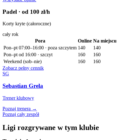
Padel
· od 100 zł/h
Korty kryte (całoroczne)
cały rok
Pora
Online
Na miejscu
Pon–pt 07:00–16:00 · poza szczytem
140
140
Pon–pt od 16:00 · szczyt
160
160
Weekend (sob–nie)
160
160
Zobacz pełny cennik
SG
Sebastian Grela
Trener klubowy
Poznaj trenera →
Poznaj cały zespół
Ligi rozgrywane w tym klubie