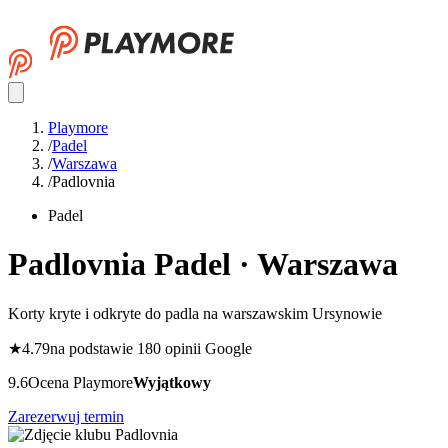
Playmore
/
Padel
/
Warszawa
/
Padlovnia
Padel
Padlovnia
Padel · Warszawa
Korty kryte i odkryte do padla na warszawskim Ursynowie
★
4.79
na podstawie 180 opinii Google
9.6
Ocena Playmore
Wyjątkowy
Zarezerwuj termin