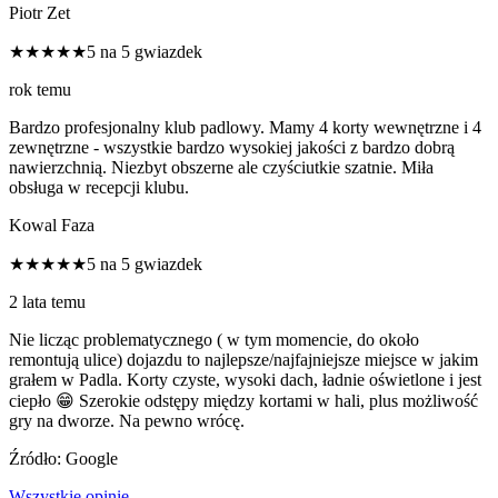
Piotr Zet
★★★★★
5 na 5 gwiazdek
rok temu
Bardzo profesjonalny klub padlowy. Mamy 4 korty wewnętrzne i 4
zewnętrzne - wszystkie bardzo wysokiej jakości z bardzo dobrą
nawierzchnią. Niezbyt obszerne ale czyściutkie szatnie. Miła
obsługa w recepcji klubu.
Kowal Faza
★★★★★
5 na 5 gwiazdek
2 lata temu
Nie licząc problematycznego ( w tym momencie, do około
remontują ulice) dojazdu to najlepsze/najfajniejsze miejsce w jakim
grałem w Padla. Korty czyste, wysoki dach, ładnie oświetlone i jest
ciepło 😁 Szerokie odstępy między kortami w hali, plus możliwość
gry na dworze. Na pewno wrócę.
Źródło: Google
Wszystkie opinie