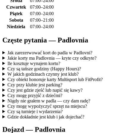
Środa
07:00–24:00
Czwartek
07:00–24:00
Piątek
07:00–24:00
Sobota
07:00–21:00
Niedziela
07:00–24:00
Częste pytania — Padlovnia
Jak zarezerwować kort do padla w Padlovni?
Jakie korty ma Padlovnia — kryte czy odkryte?
Ile kosztuje wynajem kortu?
Czy są tańsze godziny (Happy Hours)?
W jakich godzinach czynny jest klub?
Czy obiekt honoruje karty Multisport lub FitProfit?
Czy przy klubie jest parking?
Czy jest gdzie zjeść lub napić się kawy?
Czy mogę przyjść z dziećmi?
Nigdy nie grałem w padla — czy dam radę?
Czy mogę wypożyczyć sprzęt na miejscu?
Czy są turnieje i wydarzenia?
Gdzie dokładnie jest klub i jak dojechać?
Dojazd — Padlovnia