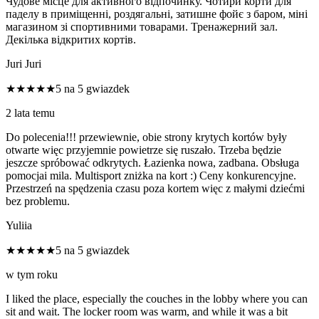
Чудове місце для активного відпочинку. Чотири корти для
паделу в приміщенні, роздягальні, затишне фойє з баром, міні
магазином зі спортивними товарами. Тренажерний зал.
Декілька відкритих кортів.
Juri Juri
★★★★★
5 na 5 gwiazdek
2 lata temu
Do polecenia!!! przewiewnie, obie strony krytych kortów były
otwarte więc przyjemnie powietrze się ruszało. Trzeba będzie
jeszcze spróbować odkrytych. Łazienka nowa, zadbana. Obsługa
pomocjai mila. Multisport zniżka na kort :) Ceny konkurencyjne.
Przestrzeń na spędzenia czasu poza kortem więc z małymi dziećmi
bez problemu.
Yuliia
★★★★★
5 na 5 gwiazdek
w tym roku
I liked the place, especially the couches in the lobby where you can
sit and wait. The locker room was warm, and while it was a bit