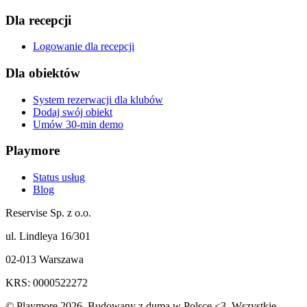
Dla recepcji
Logowanie dla recepcji
Dla obiektów
System rezerwacji dla klubów
Dodaj swój obiekt
Umów 30-min demo
Playmore
Status usług
Blog
Reservise Sp. z o.o.
ul. Lindleya 16/301
02-013 Warszawa
KRS: 0000522272
© Playmore 2026. Budowany z dumą w Polsce <3. Wszystkie