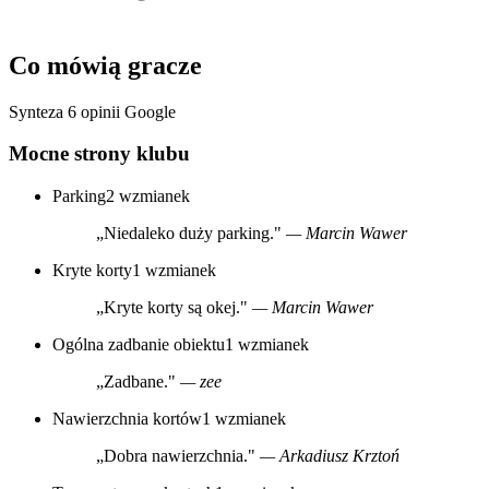
Co mówią gracze
Synteza 6 opinii Google
Mocne strony klubu
Parking
2 wzmianek
„Niedaleko duży parking."
— Marcin Wawer
Kryte korty
1 wzmianek
„Kryte korty są okej."
— Marcin Wawer
Ogólna zadbanie obiektu
1 wzmianek
„Zadbane."
— zee
Nawierzchnia kortów
1 wzmianek
„Dobra nawierzchnia."
— Arkadiusz Krztoń