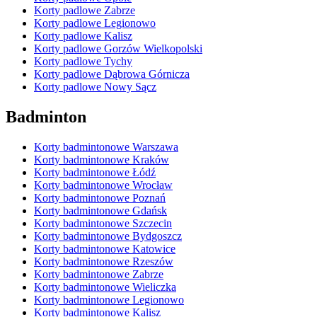
Korty padlowe Zabrze
Korty padlowe Legionowo
Korty padlowe Kalisz
Korty padlowe Gorzów Wielkopolski
Korty padlowe Tychy
Korty padlowe Dąbrowa Górnicza
Korty padlowe Nowy Sącz
Badminton
Korty badmintonowe Warszawa
Korty badmintonowe Kraków
Korty badmintonowe Łódź
Korty badmintonowe Wrocław
Korty badmintonowe Poznań
Korty badmintonowe Gdańsk
Korty badmintonowe Szczecin
Korty badmintonowe Bydgoszcz
Korty badmintonowe Katowice
Korty badmintonowe Rzeszów
Korty badmintonowe Zabrze
Korty badmintonowe Wieliczka
Korty badmintonowe Legionowo
Korty badmintonowe Kalisz