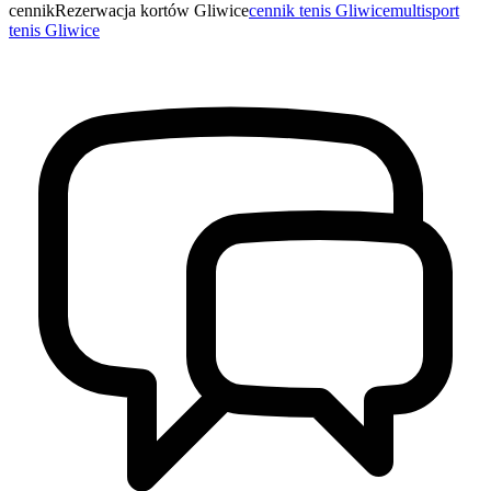
cennik
Rezerwacja kortów Gliwice
cennik tenis Gliwice
multisport
tenis Gliwice