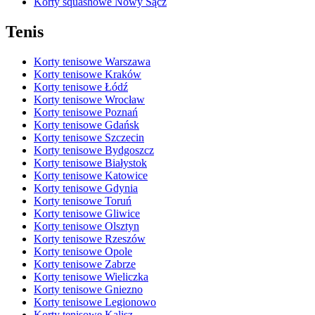
Korty squashowe Nowy Sącz
Tenis
Korty tenisowe Warszawa
Korty tenisowe Kraków
Korty tenisowe Łódź
Korty tenisowe Wrocław
Korty tenisowe Poznań
Korty tenisowe Gdańsk
Korty tenisowe Szczecin
Korty tenisowe Bydgoszcz
Korty tenisowe Białystok
Korty tenisowe Katowice
Korty tenisowe Gdynia
Korty tenisowe Toruń
Korty tenisowe Gliwice
Korty tenisowe Olsztyn
Korty tenisowe Rzeszów
Korty tenisowe Opole
Korty tenisowe Zabrze
Korty tenisowe Wieliczka
Korty tenisowe Gniezno
Korty tenisowe Legionowo
Korty tenisowe Kalisz