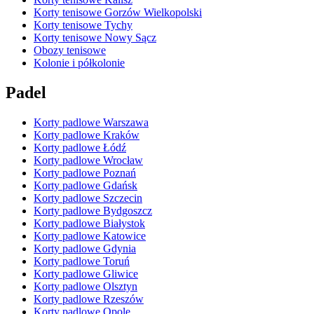
Korty tenisowe Gorzów Wielkopolski
Korty tenisowe Tychy
Korty tenisowe Nowy Sącz
Obozy tenisowe
Kolonie i półkolonie
Padel
Korty padlowe Warszawa
Korty padlowe Kraków
Korty padlowe Łódź
Korty padlowe Wrocław
Korty padlowe Poznań
Korty padlowe Gdańsk
Korty padlowe Szczecin
Korty padlowe Bydgoszcz
Korty padlowe Białystok
Korty padlowe Katowice
Korty padlowe Gdynia
Korty padlowe Toruń
Korty padlowe Gliwice
Korty padlowe Olsztyn
Korty padlowe Rzeszów
Korty padlowe Opole