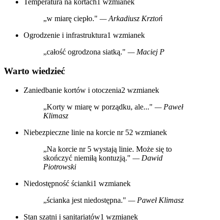
Temperatura na kortach
1 wzmianek
„w miarę ciepło."
— Arkadiusz Krztoń
Ogrodzenie i infrastruktura
1 wzmianek
„całość ogrodzona siatką."
— Maciej P
Warto wiedzieć
Zaniedbanie kortów i otoczenia
2 wzmianek
„Korty w miarę w porządku, ale..."
— Paweł
Klimasz
Niebezpieczne linie na korcie nr 5
2 wzmianek
„Na korcie nr 5 wystają linie. Może się to
skończyć niemiłą kontuzją."
— Dawid
Piotrowski
Niedostępność ścianki
1 wzmianek
„ścianka jest niedostępna."
— Paweł Klimasz
Stan szatni i sanitariatów
1 wzmianek