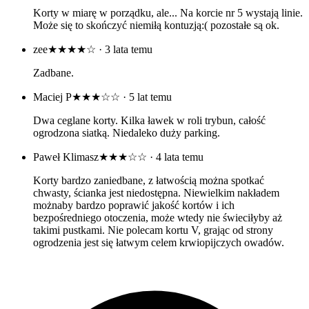
Korty w miarę w porządku, ale... Na korcie nr 5 wystają linie.
Może się to skończyć niemiłą kontuzją:( pozostałe są ok.
zee
★★★★☆
· 3 lata temu
Zadbane.
Maciej P
★★★☆☆
· 5 lat temu
Dwa ceglane korty. Kilka ławek w roli trybun, całość
ogrodzona siatką. Niedaleko duży parking.
Paweł Klimasz
★★★☆☆
· 4 lata temu
Korty bardzo zaniedbane, z łatwością można spotkać
chwasty, ścianka jest niedostępna. Niewielkim nakładem
możnaby bardzo poprawić jakość kortów i ich
bezpośredniego otoczenia, może wtedy nie świeciłyby aż
takimi pustkami. Nie polecam kortu V, grając od strony
ogrodzenia jest się łatwym celem krwiopijczych owadów.