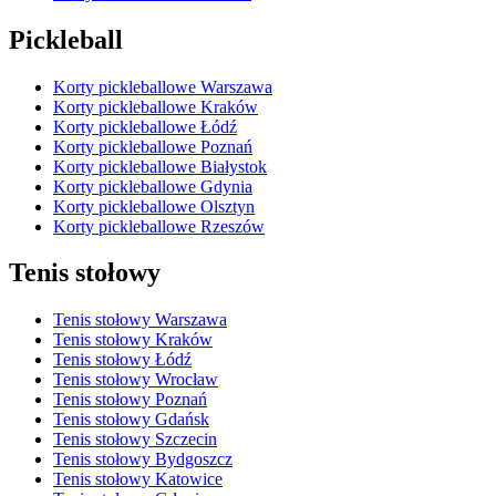
Pickleball
Korty pickleballowe Warszawa
Korty pickleballowe Kraków
Korty pickleballowe Łódź
Korty pickleballowe Poznań
Korty pickleballowe Białystok
Korty pickleballowe Gdynia
Korty pickleballowe Olsztyn
Korty pickleballowe Rzeszów
Tenis stołowy
Tenis stołowy Warszawa
Tenis stołowy Kraków
Tenis stołowy Łódź
Tenis stołowy Wrocław
Tenis stołowy Poznań
Tenis stołowy Gdańsk
Tenis stołowy Szczecin
Tenis stołowy Bydgoszcz
Tenis stołowy Katowice