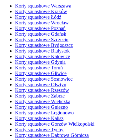
Korty squashowe Warszawa
Korty squashowe Kraków
Korty squashowe Łódź
Korty squashowe Wrocław
Korty squashowe Poznań
Korty squashowe Gdańsk
Korty squashowe Szczecin
Korty squashowe Bydgoszcz
Korty squashowe Białystok
Korty squashowe Katowice
Korty squashowe Gdynia
Korty squashowe Toruń
Korty squashowe Gliwice
Korty squashowe Sosnowiec
Korty squashowe Olsztyn
Korty squashowe Rzeszów
Korty squashowe Zabrze
Korty squashowe Wieliczka
Korty squashowe Gniezno
Korty squashowe Legionowo
Korty squashowe Kalisz
Korty squashowe Gorzów Wielkopolski
Korty squashowe Tychy
Korty squashowe Dąbrowa Górnicza