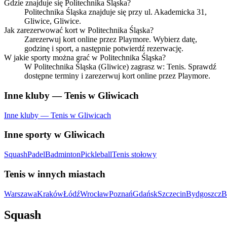
Gdzie znajduje się Politechnika Śląska?
Politechnika Śląska znajduje się przy ul. Akademicka 31,
Gliwice, Gliwice.
Jak zarezerwować kort w Politechnika Śląska?
Zarezerwuj kort online przez Playmore. Wybierz datę,
godzinę i sport, a następnie potwierdź rezerwację.
W jakie sporty można grać w Politechnika Śląska?
W Politechnika Śląska (Gliwice) zagrasz w: Tenis. Sprawdź
dostępne terminy i zarezerwuj kort online przez Playmore.
Inne kluby — Tenis w Gliwicach
Inne kluby — Tenis w Gliwicach
Inne sporty w Gliwicach
Squash
Padel
Badminton
Pickleball
Tenis stołowy
Tenis w innych miastach
Warszawa
Kraków
Łódź
Wrocław
Poznań
Gdańsk
Szczecin
Bydgoszcz
B
Squash