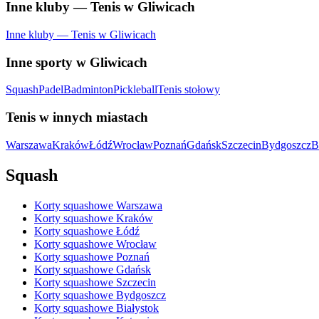
Inne kluby — Tenis w Gliwicach
Inne kluby — Tenis w Gliwicach
Inne sporty w Gliwicach
Squash
Padel
Badminton
Pickleball
Tenis stołowy
Tenis w innych miastach
Warszawa
Kraków
Łódź
Wrocław
Poznań
Gdańsk
Szczecin
Bydgoszcz
B
Squash
Korty squashowe Warszawa
Korty squashowe Kraków
Korty squashowe Łódź
Korty squashowe Wrocław
Korty squashowe Poznań
Korty squashowe Gdańsk
Korty squashowe Szczecin
Korty squashowe Bydgoszcz
Korty squashowe Białystok