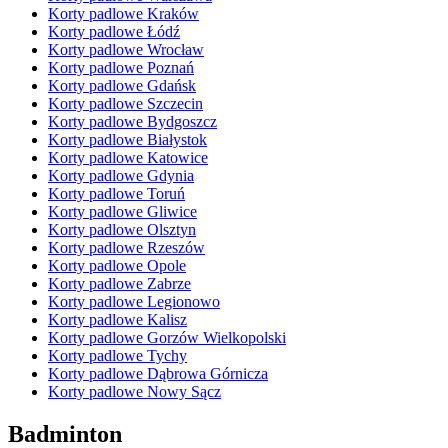
Korty padlowe Kraków
Korty padlowe Łódź
Korty padlowe Wrocław
Korty padlowe Poznań
Korty padlowe Gdańsk
Korty padlowe Szczecin
Korty padlowe Bydgoszcz
Korty padlowe Białystok
Korty padlowe Katowice
Korty padlowe Gdynia
Korty padlowe Toruń
Korty padlowe Gliwice
Korty padlowe Olsztyn
Korty padlowe Rzeszów
Korty padlowe Opole
Korty padlowe Zabrze
Korty padlowe Legionowo
Korty padlowe Kalisz
Korty padlowe Gorzów Wielkopolski
Korty padlowe Tychy
Korty padlowe Dąbrowa Górnicza
Korty padlowe Nowy Sącz
Badminton