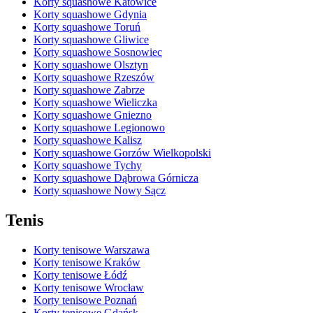
Korty squashowe Katowice
Korty squashowe Gdynia
Korty squashowe Toruń
Korty squashowe Gliwice
Korty squashowe Sosnowiec
Korty squashowe Olsztyn
Korty squashowe Rzeszów
Korty squashowe Zabrze
Korty squashowe Wieliczka
Korty squashowe Gniezno
Korty squashowe Legionowo
Korty squashowe Kalisz
Korty squashowe Gorzów Wielkopolski
Korty squashowe Tychy
Korty squashowe Dąbrowa Górnicza
Korty squashowe Nowy Sącz
Tenis
Korty tenisowe Warszawa
Korty tenisowe Kraków
Korty tenisowe Łódź
Korty tenisowe Wrocław
Korty tenisowe Poznań
Korty tenisowe Gdańsk