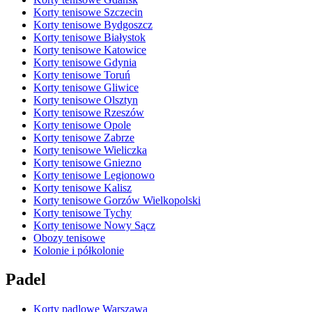
Korty tenisowe Szczecin
Korty tenisowe Bydgoszcz
Korty tenisowe Białystok
Korty tenisowe Katowice
Korty tenisowe Gdynia
Korty tenisowe Toruń
Korty tenisowe Gliwice
Korty tenisowe Olsztyn
Korty tenisowe Rzeszów
Korty tenisowe Opole
Korty tenisowe Zabrze
Korty tenisowe Wieliczka
Korty tenisowe Gniezno
Korty tenisowe Legionowo
Korty tenisowe Kalisz
Korty tenisowe Gorzów Wielkopolski
Korty tenisowe Tychy
Korty tenisowe Nowy Sącz
Obozy tenisowe
Kolonie i półkolonie
Padel
Korty padlowe Warszawa