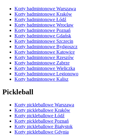
Korty badmintonowe Warszawa
Korty badmintonowe Kraków
Korty badmintonowe Łódź
Korty badmintonowe Wrocław
Korty badmintonowe Poznań
Korty badmintonowe Gdańsk
Korty badmintonowe Szczecin
Korty badmintonowe Bydgoszcz
Korty badmintonowe Katowice
Korty badmintonowe Rzeszów
Korty badmintonowe Zabrze
Korty badmintonowe Wieliczka
Korty badmintonowe Legionowo
Korty badmintonowe Kalisz
Pickleball
Korty pickleballowe Warszawa
Korty pickleballowe Kraków
Korty pickleballowe Łódź
Korty pickleballowe Poznań
Korty pickleballowe Białystok
Korty pickleballowe Gdynia