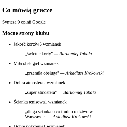
Co mówią gracze
Synteza 9 opinii Google
Mocne strony klubu
Jakość kortów
5 wzmianek
„świetne korty"
— Bartłomiej Tabała
Miła obsługa
4 wzmianek
„przemila obsluga"
— Arkadiusz Krokowski
Dobra atmosfera
2 wzmianek
„super atmosfera"
— Bartłomiej Tabała
Ścianka tenisowa
1 wzmianek
„dluga scianka o co trudno o dziwo w
Warszawie"
— Arkadiusz Krokowski
Dobre położenie
1 wzmianek