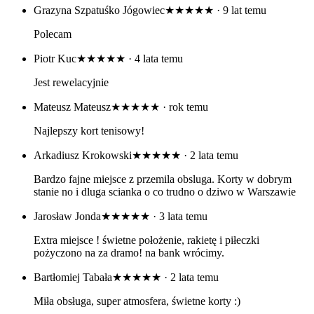
Grazyna Szpatuśko Jógowiec
★★★★★
· 9 lat temu
Polecam
Piotr Kuc
★★★★★
· 4 lata temu
Jest rewelacyjnie
Mateusz Mateusz
★★★★★
· rok temu
Najlepszy kort tenisowy!
Arkadiusz Krokowski
★★★★★
· 2 lata temu
Bardzo fajne miejsce z przemila obsluga. Korty w dobrym
stanie no i dluga scianka o co trudno o dziwo w Warszawie
Jarosław Jonda
★★★★★
· 3 lata temu
Extra miejsce ! świetne położenie, rakietę i piłeczki
pożyczono na za dramo! na bank wrócimy.
Bartłomiej Tabała
★★★★★
· 2 lata temu
Miła obsługa, super atmosfera, świetne korty :)