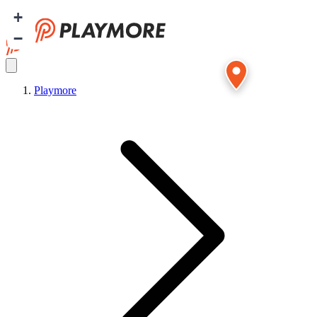
+
−
Playmore