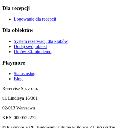
Dla recepcji
Logowanie dla recepcji
Dla obiektów
System rezerwacji dla klubów
Dodaj swój obiekt
Umów 30-min demo
Playmore
Status usług
Blog
Reservise Sp. z o.o.
ul. Lindleya 16/301
02-013 Warszawa
KRS: 0000522272
© Playmore 2026. Budowany z dumą w Polsce <3. Wszystkie