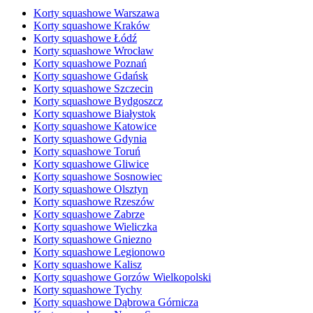
Korty squashowe Warszawa
Korty squashowe Kraków
Korty squashowe Łódź
Korty squashowe Wrocław
Korty squashowe Poznań
Korty squashowe Gdańsk
Korty squashowe Szczecin
Korty squashowe Bydgoszcz
Korty squashowe Białystok
Korty squashowe Katowice
Korty squashowe Gdynia
Korty squashowe Toruń
Korty squashowe Gliwice
Korty squashowe Sosnowiec
Korty squashowe Olsztyn
Korty squashowe Rzeszów
Korty squashowe Zabrze
Korty squashowe Wieliczka
Korty squashowe Gniezno
Korty squashowe Legionowo
Korty squashowe Kalisz
Korty squashowe Gorzów Wielkopolski
Korty squashowe Tychy
Korty squashowe Dąbrowa Górnicza