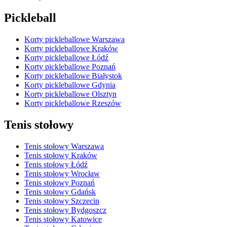
Pickleball
Korty pickleballowe Warszawa
Korty pickleballowe Kraków
Korty pickleballowe Łódź
Korty pickleballowe Poznań
Korty pickleballowe Białystok
Korty pickleballowe Gdynia
Korty pickleballowe Olsztyn
Korty pickleballowe Rzeszów
Tenis stołowy
Tenis stołowy Warszawa
Tenis stołowy Kraków
Tenis stołowy Łódź
Tenis stołowy Wrocław
Tenis stołowy Poznań
Tenis stołowy Gdańsk
Tenis stołowy Szczecin
Tenis stołowy Bydgoszcz
Tenis stołowy Katowice