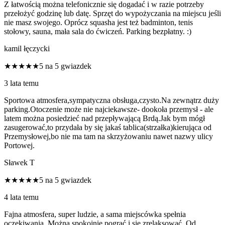
Z łatwością można telefonicznie się dogadać i w razie potrzeby
przełożyć godzinę lub datę. Sprzęt do wypożyczania na miejscu jeśli
nie masz swojego. Oprócz squasha jest też badminton, tenis
stołowy, sauna, mała sala do ćwiczeń. Parking bezpłatny. :)
kamil łęczycki
★★★★★
5 na 5 gwiazdek
3 lata temu
Sportowa atmosfera,sympatyczna obsługa,czysto.Na zewnątrz duży
parking.Otoczenie może nie najciekawsze- dookoła przemysł - ale
latem można posiedzieć nad przepływającą Brdą.Jak bym mógł
zasugerować,to przydała by się jakaś tablica(strzałka)kierująca od
Przemysłowej,bo nie ma tam na skrzyżowaniu nawet nazwy ulicy
Portowej.
Sławek T
★★★★★
5 na 5 gwiazdek
4 lata temu
Fajna atmosfera, super ludzie, a sama miejscówka spełnia
oczekiwania. Można spokojnie pograć i się zrelaksować. Od