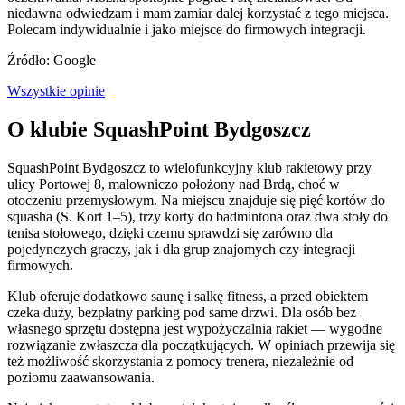
niedawna odwiedzam i mam zamiar dalej korzystać z tego miejsca.
Polecam indywidualnie i jako miejsce do firmowych integracji.
Źródło: Google
Wszystkie opinie
O klubie SquashPoint Bydgoszcz
SquashPoint Bydgoszcz to wielofunkcyjny klub rakietowy przy
ulicy Portowej 8, malowniczo położony nad Brdą, choć w
otoczeniu przemysłowym. Na miejscu znajduje się pięć kortów do
squasha (S. Kort 1–5), trzy korty do badmintona oraz dwa stoły do
tenisa stołowego, dzięki czemu sprawdzi się zarówno dla
pojedynczych graczy, jak i dla grup znajomych czy integracji
firmowych.
Klub oferuje dodatkowo saunę i salkę fitness, a przed obiektem
czeka duży, bezpłatny parking pod same drzwi. Dla osób bez
własnego sprzętu dostępna jest wypożyczalnia rakiet — wygodne
rozwiązanie zwłaszcza dla początkujących. W opiniach przewija się
też możliwość skorzystania z pomocy trenera, niezależnie od
poziomu zaawansowania.