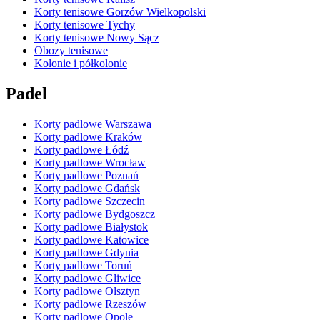
Korty tenisowe Gorzów Wielkopolski
Korty tenisowe Tychy
Korty tenisowe Nowy Sącz
Obozy tenisowe
Kolonie i półkolonie
Padel
Korty padlowe Warszawa
Korty padlowe Kraków
Korty padlowe Łódź
Korty padlowe Wrocław
Korty padlowe Poznań
Korty padlowe Gdańsk
Korty padlowe Szczecin
Korty padlowe Bydgoszcz
Korty padlowe Białystok
Korty padlowe Katowice
Korty padlowe Gdynia
Korty padlowe Toruń
Korty padlowe Gliwice
Korty padlowe Olsztyn
Korty padlowe Rzeszów
Korty padlowe Opole