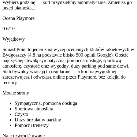
Wybierz godzinę — kort przydzielimy automatycznie. Zmienisz go
przed płatnością.
Ocena Playmore
9.6
/10
Wyjątkowy
SquashPoint to jeden z najwyżej ocenianych klubów rakietowych w
Bydgoszczy (4,8 na podstawie blisko 500 opinii Google). Goście
najczęściej chwalą sympatyczną, pomocną obsługę, sportową
atmosferę, czystość oraz wygodny, duży parking pod same drzwi.
Stali bywalcy wracają tu regularnie — a kort najwygodniej
zarezerwujesz i odwołasz online przez Playmore, bez kolejki do
recepcji.
Mocne strony
Sympatyczna, pomocna obsługa
Sportowa atmosfera
Czysto
Duży bezpłatny parking
Pomocni trenerzy
Na co zwrócić uwagę