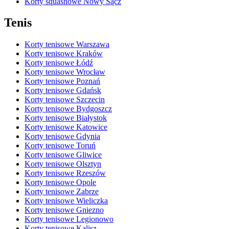
Korty squashowe Nowy Sącz
Tenis
Korty tenisowe Warszawa
Korty tenisowe Kraków
Korty tenisowe Łódź
Korty tenisowe Wrocław
Korty tenisowe Poznań
Korty tenisowe Gdańsk
Korty tenisowe Szczecin
Korty tenisowe Bydgoszcz
Korty tenisowe Białystok
Korty tenisowe Katowice
Korty tenisowe Gdynia
Korty tenisowe Toruń
Korty tenisowe Gliwice
Korty tenisowe Olsztyn
Korty tenisowe Rzeszów
Korty tenisowe Opole
Korty tenisowe Zabrze
Korty tenisowe Wieliczka
Korty tenisowe Gniezno
Korty tenisowe Legionowo
Korty tenisowe Kalisz