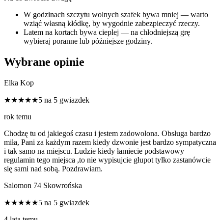
W godzinach szczytu wolnych szafek bywa mniej — warto
wziąć własną kłódkę, by wygodnie zabezpieczyć rzeczy.
Latem na kortach bywa cieplej — na chłodniejszą grę
wybieraj poranne lub późniejsze godziny.
Wybrane opinie
Elka Kop
★★★★★
5 na 5 gwiazdek
rok temu
Chodzę tu od jakiegoś czasu i jestem zadowolona. Obsługa bardzo
miła, Pani za każdym razem kiedy dzwonie jest bardzo sympatyczna
i tak samo na miejscu. Ludzie kiedy łamiecie podstawowy
regulamin tego miejsca ,to nie wypisujcie głupot tylko zastanówcie
się sami nad sobą. Pozdrawiam.
Salomon 74 Skowrońska
★★★★★
5 na 5 gwiazdek
4 lata temu