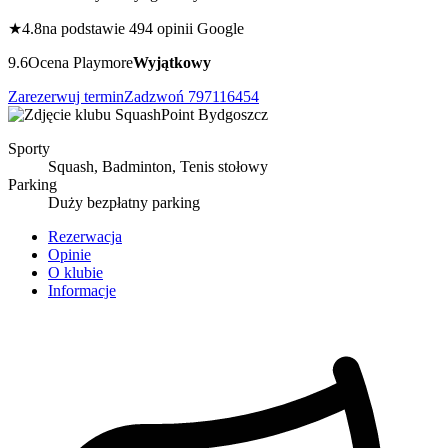
★
4.8
na podstawie 494 opinii Google
9.6
Ocena Playmore
Wyjątkowy
Zarezerwuj termin
Zadzwoń
797116454
Sporty
Squash, Badminton, Tenis stołowy
Parking
Duży bezpłatny parking
Rezerwacja
Opinie
O klubie
Informacje