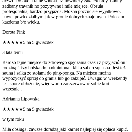
drzwi. Do okola fajne widoki. Malowniczy zakatek brdy. Ladny
zadbany trawnik no pozytywne i mile miejsce. Obsula
profesjonalna, bardzo przyjazda. Mozna poczuc sie wyjatkowo,
nawet powiedzialbym jak w gronie dobrych znajomych. Polecam
kazdemu b/o wieku.
Dorota Pink
★★★★★
5 na 5 gwiazdek
3 lata temu
Bardzo fajne miejsce do zdrowego spędzania czasu z przyjaciółmi i
rodziną. Trzy boiska do badmintona i kilka sal do squasha. Jest też
sauna i salka ze stołami do ping-ponga. Na miejscu można
wypożyczyć sprzęt do grania lub go zakupić. Uwaga: w weekendy
jest spore obłożenie, więc warto zarezerwować sobie kort
wcześniej.
Adrianna Lipowska
★★★★★
5 na 5 gwiazdek
w tym roku
Miła obsługa, zawsze doradzą jaki karnet najlepiej się opłaca kupić.