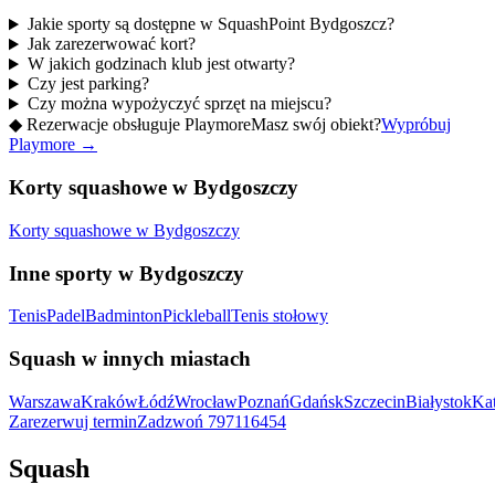
Jakie sporty są dostępne w SquashPoint Bydgoszcz?
Jak zarezerwować kort?
W jakich godzinach klub jest otwarty?
Czy jest parking?
Czy można wypożyczyć sprzęt na miejscu?
◆
Rezerwacje obsługuje Playmore
Masz swój obiekt?
Wypróbuj
Playmore
→
Korty squashowe w Bydgoszczy
Korty squashowe w Bydgoszczy
Inne sporty w Bydgoszczy
Tenis
Padel
Badminton
Pickleball
Tenis stołowy
Squash w innych miastach
Warszawa
Kraków
Łódź
Wrocław
Poznań
Gdańsk
Szczecin
Białystok
Ka
Zarezerwuj termin
Zadzwoń
797116454
Squash