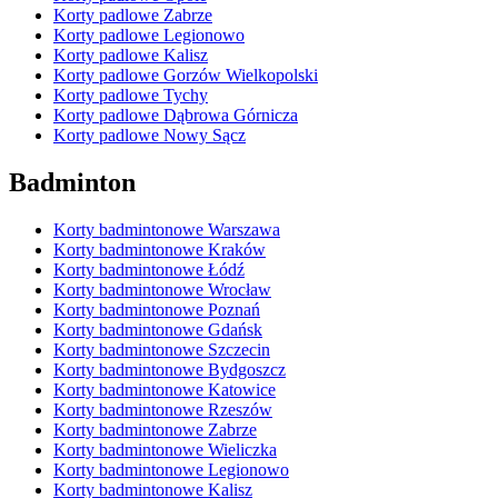
Korty padlowe Zabrze
Korty padlowe Legionowo
Korty padlowe Kalisz
Korty padlowe Gorzów Wielkopolski
Korty padlowe Tychy
Korty padlowe Dąbrowa Górnicza
Korty padlowe Nowy Sącz
Badminton
Korty badmintonowe Warszawa
Korty badmintonowe Kraków
Korty badmintonowe Łódź
Korty badmintonowe Wrocław
Korty badmintonowe Poznań
Korty badmintonowe Gdańsk
Korty badmintonowe Szczecin
Korty badmintonowe Bydgoszcz
Korty badmintonowe Katowice
Korty badmintonowe Rzeszów
Korty badmintonowe Zabrze
Korty badmintonowe Wieliczka
Korty badmintonowe Legionowo
Korty badmintonowe Kalisz