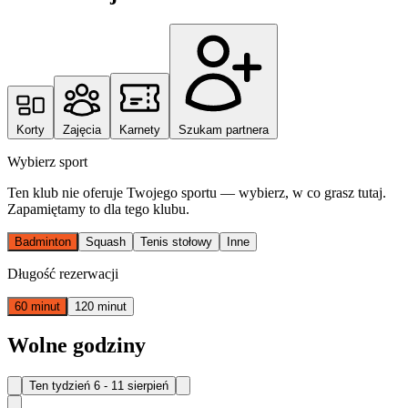
Korty
Zajęcia
Karnety
Szukam partnera
Wybierz sport
Ten klub nie oferuje Twojego sportu — wybierz, w co grasz tutaj.
Zapamiętamy to dla tego klubu.
Badminton
Squash
Tenis stołowy
Inne
Długość rezerwacji
60 minut
120 minut
Wolne godziny
Ten tydzień
6 - 11 sierpień