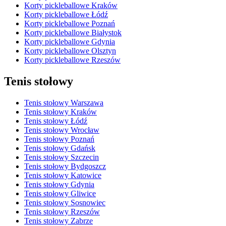
Korty pickleballowe Kraków
Korty pickleballowe Łódź
Korty pickleballowe Poznań
Korty pickleballowe Białystok
Korty pickleballowe Gdynia
Korty pickleballowe Olsztyn
Korty pickleballowe Rzeszów
Tenis stołowy
Tenis stołowy Warszawa
Tenis stołowy Kraków
Tenis stołowy Łódź
Tenis stołowy Wrocław
Tenis stołowy Poznań
Tenis stołowy Gdańsk
Tenis stołowy Szczecin
Tenis stołowy Bydgoszcz
Tenis stołowy Katowice
Tenis stołowy Gdynia
Tenis stołowy Gliwice
Tenis stołowy Sosnowiec
Tenis stołowy Rzeszów
Tenis stołowy Zabrze