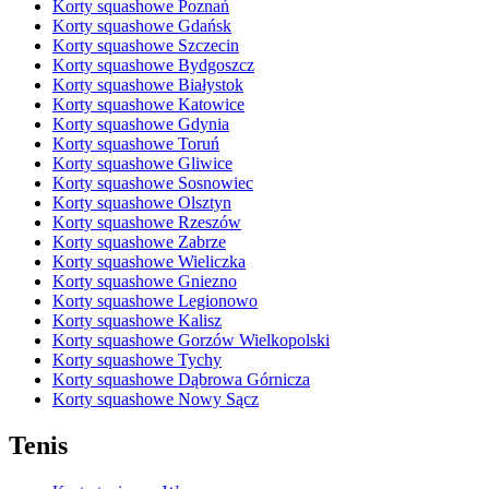
Korty squashowe Poznań
Korty squashowe Gdańsk
Korty squashowe Szczecin
Korty squashowe Bydgoszcz
Korty squashowe Białystok
Korty squashowe Katowice
Korty squashowe Gdynia
Korty squashowe Toruń
Korty squashowe Gliwice
Korty squashowe Sosnowiec
Korty squashowe Olsztyn
Korty squashowe Rzeszów
Korty squashowe Zabrze
Korty squashowe Wieliczka
Korty squashowe Gniezno
Korty squashowe Legionowo
Korty squashowe Kalisz
Korty squashowe Gorzów Wielkopolski
Korty squashowe Tychy
Korty squashowe Dąbrowa Górnicza
Korty squashowe Nowy Sącz
Tenis