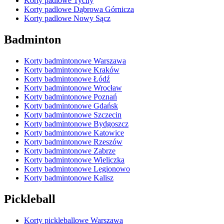
Korty padlowe Tychy
Korty padlowe Dąbrowa Górnicza
Korty padlowe Nowy Sącz
Badminton
Korty badmintonowe Warszawa
Korty badmintonowe Kraków
Korty badmintonowe Łódź
Korty badmintonowe Wrocław
Korty badmintonowe Poznań
Korty badmintonowe Gdańsk
Korty badmintonowe Szczecin
Korty badmintonowe Bydgoszcz
Korty badmintonowe Katowice
Korty badmintonowe Rzeszów
Korty badmintonowe Zabrze
Korty badmintonowe Wieliczka
Korty badmintonowe Legionowo
Korty badmintonowe Kalisz
Pickleball
Korty pickleballowe Warszawa