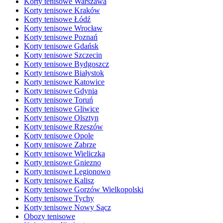
Korty tenisowe Warszawa
Korty tenisowe Kraków
Korty tenisowe Łódź
Korty tenisowe Wrocław
Korty tenisowe Poznań
Korty tenisowe Gdańsk
Korty tenisowe Szczecin
Korty tenisowe Bydgoszcz
Korty tenisowe Białystok
Korty tenisowe Katowice
Korty tenisowe Gdynia
Korty tenisowe Toruń
Korty tenisowe Gliwice
Korty tenisowe Olsztyn
Korty tenisowe Rzeszów
Korty tenisowe Opole
Korty tenisowe Zabrze
Korty tenisowe Wieliczka
Korty tenisowe Gniezno
Korty tenisowe Legionowo
Korty tenisowe Kalisz
Korty tenisowe Gorzów Wielkopolski
Korty tenisowe Tychy
Korty tenisowe Nowy Sącz
Obozy tenisowe