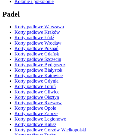
Kolonie i półkolonie
Padel
Korty padlowe Warszawa
Korty padlowe Kraków
Korty padlowe Łódź
Korty padlowe Wrocław
Korty padlowe Poznań
Korty padlowe Gdańsk
Korty padlowe Szczecin
Korty padlowe Bydgoszcz
Korty padlowe Białystok
Korty padlowe Katowice
Korty padlowe Gdynia
Korty padlowe Toruń
Korty padlowe Gliwice
Korty padlowe Olsztyn
Korty padlowe Rzeszów
Korty padlowe Opole
Korty padlowe Zabrze
Korty padlowe Legionowo
Korty padlowe Kalisz
Korty padlowe Gorzów Wielkopolski