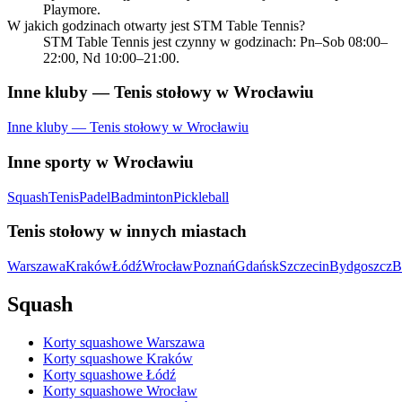
Playmore.
W jakich godzinach otwarty jest STM Table Tennis?
STM Table Tennis jest czynny w godzinach: Pn–Sob 08:00–
22:00, Nd 10:00–21:00.
Inne kluby — Tenis stołowy w Wrocławiu
Inne kluby — Tenis stołowy w Wrocławiu
Inne sporty w Wrocławiu
Squash
Tenis
Padel
Badminton
Pickleball
Tenis stołowy w innych miastach
Warszawa
Kraków
Łódź
Wrocław
Poznań
Gdańsk
Szczecin
Bydgoszcz
B
Squash
Korty squashowe Warszawa
Korty squashowe Kraków
Korty squashowe Łódź
Korty squashowe Wrocław