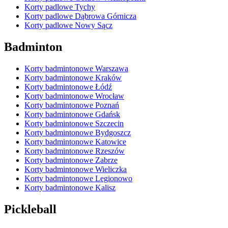
Korty padlowe Tychy
Korty padlowe Dąbrowa Górnicza
Korty padlowe Nowy Sącz
Badminton
Korty badmintonowe Warszawa
Korty badmintonowe Kraków
Korty badmintonowe Łódź
Korty badmintonowe Wrocław
Korty badmintonowe Poznań
Korty badmintonowe Gdańsk
Korty badmintonowe Szczecin
Korty badmintonowe Bydgoszcz
Korty badmintonowe Katowice
Korty badmintonowe Rzeszów
Korty badmintonowe Zabrze
Korty badmintonowe Wieliczka
Korty badmintonowe Legionowo
Korty badmintonowe Kalisz
Pickleball