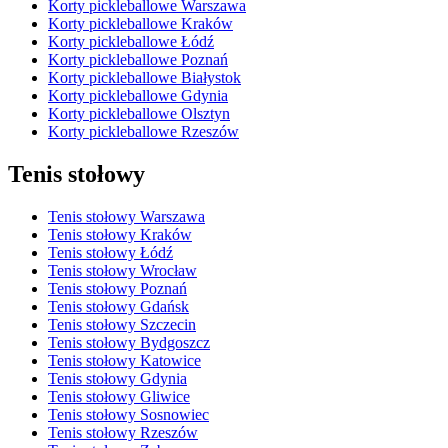
Korty pickleballowe Warszawa
Korty pickleballowe Kraków
Korty pickleballowe Łódź
Korty pickleballowe Poznań
Korty pickleballowe Białystok
Korty pickleballowe Gdynia
Korty pickleballowe Olsztyn
Korty pickleballowe Rzeszów
Tenis stołowy
Tenis stołowy Warszawa
Tenis stołowy Kraków
Tenis stołowy Łódź
Tenis stołowy Wrocław
Tenis stołowy Poznań
Tenis stołowy Gdańsk
Tenis stołowy Szczecin
Tenis stołowy Bydgoszcz
Tenis stołowy Katowice
Tenis stołowy Gdynia
Tenis stołowy Gliwice
Tenis stołowy Sosnowiec
Tenis stołowy Rzeszów