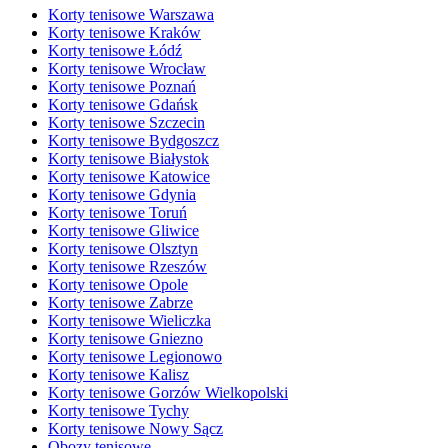
Korty tenisowe Warszawa
Korty tenisowe Kraków
Korty tenisowe Łódź
Korty tenisowe Wrocław
Korty tenisowe Poznań
Korty tenisowe Gdańsk
Korty tenisowe Szczecin
Korty tenisowe Bydgoszcz
Korty tenisowe Białystok
Korty tenisowe Katowice
Korty tenisowe Gdynia
Korty tenisowe Toruń
Korty tenisowe Gliwice
Korty tenisowe Olsztyn
Korty tenisowe Rzeszów
Korty tenisowe Opole
Korty tenisowe Zabrze
Korty tenisowe Wieliczka
Korty tenisowe Gniezno
Korty tenisowe Legionowo
Korty tenisowe Kalisz
Korty tenisowe Gorzów Wielkopolski
Korty tenisowe Tychy
Korty tenisowe Nowy Sącz
Obozy tenisowe