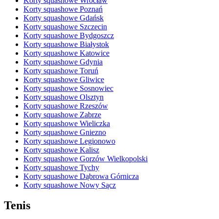
Korty squashowe Wrocław
Korty squashowe Poznań
Korty squashowe Gdańsk
Korty squashowe Szczecin
Korty squashowe Bydgoszcz
Korty squashowe Białystok
Korty squashowe Katowice
Korty squashowe Gdynia
Korty squashowe Toruń
Korty squashowe Gliwice
Korty squashowe Sosnowiec
Korty squashowe Olsztyn
Korty squashowe Rzeszów
Korty squashowe Zabrze
Korty squashowe Wieliczka
Korty squashowe Gniezno
Korty squashowe Legionowo
Korty squashowe Kalisz
Korty squashowe Gorzów Wielkopolski
Korty squashowe Tychy
Korty squashowe Dąbrowa Górnicza
Korty squashowe Nowy Sącz
Tenis