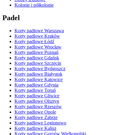
Kolonie i półkolonie
Padel
Korty padlowe Warszawa
Korty padlowe Kraków
Korty padlowe Łódź
Korty padlowe Wrocław
Korty padlowe Poznań
Korty padlowe Gdańsk
Korty padlowe Szczecin
Korty padlowe Bydgoszcz
Korty padlowe Białystok
Korty padlowe Katowice
Korty padlowe Gdynia
Korty padlowe Toruń
Korty padlowe Gliwice
Korty padlowe Olsztyn
Korty padlowe Rzeszów
Korty padlowe Opole
Korty padlowe Zabrze
Korty padlowe Legionowo
Korty padlowe Kalisz
Korty padlowe Gorzów Wielkopolski