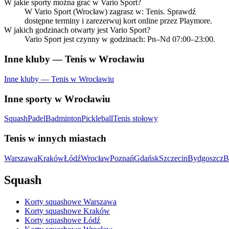
W jakie sporty można grać w Vario Sport?
W Vario Sport (Wrocław) zagrasz w: Tenis. Sprawdź
dostępne terminy i zarezerwuj kort online przez Playmore.
W jakich godzinach otwarty jest Vario Sport?
Vario Sport jest czynny w godzinach: Pn–Nd 07:00–23:00.
Inne kluby — Tenis w Wrocławiu
Inne kluby — Tenis w Wrocławiu
Inne sporty w Wrocławiu
Squash
Padel
Badminton
Pickleball
Tenis stołowy
Tenis w innych miastach
Warszawa
Kraków
Łódź
Wrocław
Poznań
Gdańsk
Szczecin
Bydgoszcz
B
Squash
Korty squashowe Warszawa
Korty squashowe Kraków
Korty squashowe Łódź