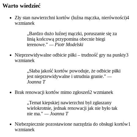
Warto wiedzieć
Zły stan nawierzchni kortów (luźna mączka, nierówności)
4
wzmianek
„Bardzo dużo luźnej mączki, poruszanie się za
linią końcową przypomina obecnie biegi
terenowe."
— Piotr Modelski
Nieprzewidywalne odbicie piłki – trudność gry na punkty
3
wzmianek
„Słaba jakość kortów powoduje, że odbicie piłki
jest nieprzewidywalne i utrudnia granie."
—
Joanna T
Brak renowacji kortów mimo zgłoszeń
2 wzmianek
„Temat kiepskiej nawierzchni był zgłaszany
wielokrotnie, jednak renowacji jak nie było tak
nie ma."
— Joanna T
Niebezpiecznie pozostawione narzędzia do obsługi kortów
1
wzmianek