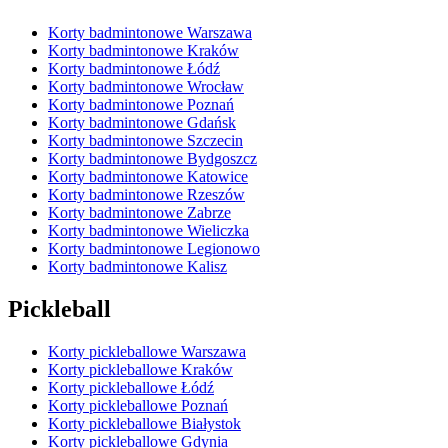
Korty badmintonowe Warszawa
Korty badmintonowe Kraków
Korty badmintonowe Łódź
Korty badmintonowe Wrocław
Korty badmintonowe Poznań
Korty badmintonowe Gdańsk
Korty badmintonowe Szczecin
Korty badmintonowe Bydgoszcz
Korty badmintonowe Katowice
Korty badmintonowe Rzeszów
Korty badmintonowe Zabrze
Korty badmintonowe Wieliczka
Korty badmintonowe Legionowo
Korty badmintonowe Kalisz
Pickleball
Korty pickleballowe Warszawa
Korty pickleballowe Kraków
Korty pickleballowe Łódź
Korty pickleballowe Poznań
Korty pickleballowe Białystok
Korty pickleballowe Gdynia