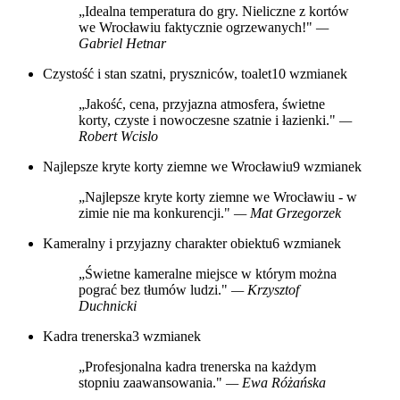
„Idealna temperatura do gry. Nieliczne z kortów
we Wrocławiu faktycznie ogrzewanych!"
—
Gabriel Hetnar
Czystość i stan szatni, pryszniców, toalet
10 wzmianek
„Jakość, cena, przyjazna atmosfera, świetne
korty, czyste i nowoczesne szatnie i łazienki."
—
Robert Wcislo
Najlepsze kryte korty ziemne we Wrocławiu
9 wzmianek
„Najlepsze kryte korty ziemne we Wrocławiu - w
zimie nie ma konkurencji."
— Mat Grzegorzek
Kameralny i przyjazny charakter obiektu
6 wzmianek
„Świetne kameralne miejsce w którym można
pograć bez tłumów ludzi."
— Krzysztof
Duchnicki
Kadra trenerska
3 wzmianek
„Profesjonalna kadra trenerska na każdym
stopniu zaawansowania."
— Ewa Różańska