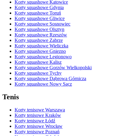
Korty squashowe Katowice
Korty squashowe Gdynia
Korty squashowe Toruń
Korty squashowe Gliwice
Korty squashowe Sosnowiec
Korty squashowe Olsztyn
Korty squashowe Rzeszów
Korty squashowe Zabrze
Korty squashowe Wieliczka
Korty squashowe Gniezno
Korty squashowe Legionowo
Korty squashowe Kalisz
Korty squashowe Gorzów Wielkopolski
Korty squashowe Tychy
Korty squashowe Dąbrowa Górnicza
Korty squashowe Nowy Sącz
Tenis
Korty tenisowe Warszawa
Korty tenisowe Kraków
Korty tenisowe Łódź
Korty tenisowe Wrocław
Korty tenisowe Poznań