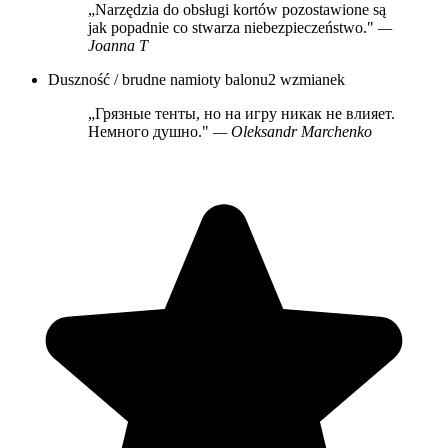
„Narzędzia do obsługi kortów pozostawione są
jak popadnie co stwarza niebezpieczeństwo."
—
Joanna T
Duszność / brudne namioty balonu
2 wzmianek
„Грязные тенты, но на игру никак не влияет.
Немного душно."
— Oleksandr Marchenko