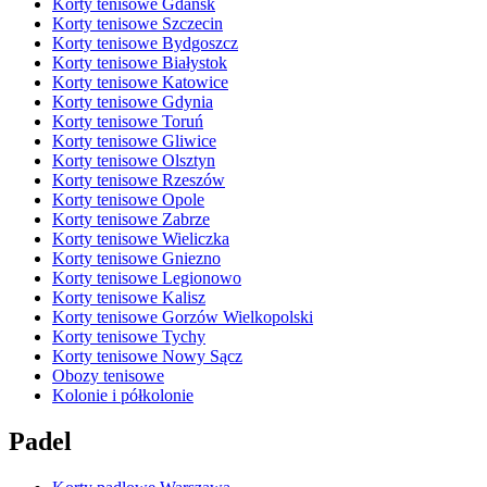
Korty tenisowe Gdańsk
Korty tenisowe Szczecin
Korty tenisowe Bydgoszcz
Korty tenisowe Białystok
Korty tenisowe Katowice
Korty tenisowe Gdynia
Korty tenisowe Toruń
Korty tenisowe Gliwice
Korty tenisowe Olsztyn
Korty tenisowe Rzeszów
Korty tenisowe Opole
Korty tenisowe Zabrze
Korty tenisowe Wieliczka
Korty tenisowe Gniezno
Korty tenisowe Legionowo
Korty tenisowe Kalisz
Korty tenisowe Gorzów Wielkopolski
Korty tenisowe Tychy
Korty tenisowe Nowy Sącz
Obozy tenisowe
Kolonie i półkolonie
Padel