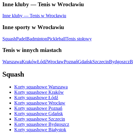
Inne kluby — Tenis w Wrocławiu
Inne kluby — Tenis w Wrocławiu
Inne sporty w Wrocławiu
Squash
Padel
Badminton
Pickleball
Tenis stołowy
Tenis w innych miastach
Warszawa
Kraków
Łódź
Wrocław
Poznań
Gdańsk
Szczecin
Bydgoszcz
B
Squash
Korty squashowe Warszawa
Korty squashowe Kraków
Korty squashowe Łódź
Korty squashowe Wrocław
Korty squashowe Poznań
Korty squashowe Gdańsk
Korty squashowe Szczecin
Korty squashowe Bydgoszcz
Korty squashowe Białystok