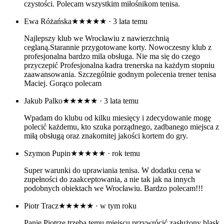
czystości. Polecam wszystkim miłośnikom tenisa.
Ewa Różańska
★★★★★
· 3 lata temu
Najlepszy klub we Wrocławiu z nawierzchnią
ceglaną.Starannie przygotowane korty. Nowoczesny klub z
profesjonalna bardzo mila obsługa. Nie ma się do czego
przyczepić Profesjonalna kadra trenerska na każdym stopniu
zaawansowania. Szczególnie godnym polecenia trener tenisa
Maciej. Gorąco polecam
Jakub Palko
★★★★★
· 3 lata temu
Wpadam do klubu od kilku miesięcy i zdecydowanie mogę
polecić każdemu, kto szuka porządnego, zadbanego miejsca z
miłą obsługą oraz znakomitej jakości kortem do gry.
Szymon Pupin
★★★★★
· rok temu
Super warunki do uprawiania tenisa. W dodatku cena w
zupełności do zaakceptowania, a nie tak jak na innych
podobnych obiektach we Wrocławiu. Bardzo polecam!!!
Piotr Tracz
★★★★★
· w tym roku
Panie Piotrze trzeba temu miejscu przywrócić zasłużony blask