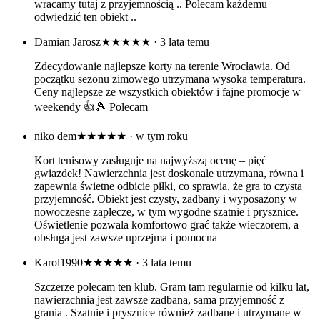
wracamy tutaj z przyjemnością .. Polecam każdemu
odwiedzić ten obiekt ..
Damian Jarosz
★★★★★
· 3 lata temu
Zdecydowanie najlepsze korty na terenie Wrocławia. Od
początku sezonu zimowego utrzymana wysoka temperatura.
Ceny najlepsze ze wszystkich obiektów i fajne promocje w
weekendy 👍🎾 Polecam
niko dem
★★★★★
· w tym roku
Kort tenisowy zasługuje na najwyższą ocenę – pięć
gwiazdek! Nawierzchnia jest doskonale utrzymana, równa i
zapewnia świetne odbicie piłki, co sprawia, że gra to czysta
przyjemność. Obiekt jest czysty, zadbany i wyposażony w
nowoczesne zaplecze, w tym wygodne szatnie i prysznice.
Oświetlenie pozwala komfortowo grać także wieczorem, a
obsługa jest zawsze uprzejma i pomocna
Karol1990
★★★★★
· 3 lata temu
Szczerze polecam ten klub. Gram tam regularnie od kilku lat,
nawierzchnia jest zawsze zadbana, sama przyjemność z
grania . Szatnie i prysznice również zadbane i utrzymane w