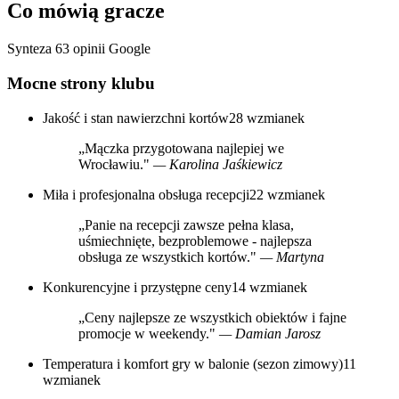
Co mówią gracze
Synteza 63 opinii Google
Mocne strony klubu
Jakość i stan nawierzchni kortów
28 wzmianek
„Mączka przygotowana najlepiej we
Wrocławiu."
— Karolina Jaśkiewicz
Miła i profesjonalna obsługa recepcji
22 wzmianek
„Panie na recepcji zawsze pełna klasa,
uśmiechnięte, bezproblemowe - najlepsza
obsługa ze wszystkich kortów."
— Martyna
Konkurencyjne i przystępne ceny
14 wzmianek
„Ceny najlepsze ze wszystkich obiektów i fajne
promocje w weekendy."
— Damian Jarosz
Temperatura i komfort gry w balonie (sezon zimowy)
11
wzmianek