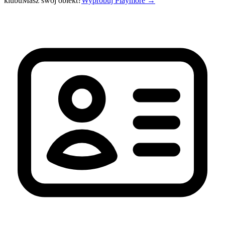
klubu
Masz swój obiekt?
Wypróbuj Playmore
→