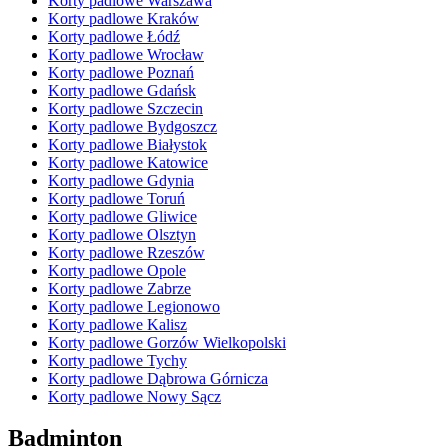
Korty padlowe Warszawa
Korty padlowe Kraków
Korty padlowe Łódź
Korty padlowe Wrocław
Korty padlowe Poznań
Korty padlowe Gdańsk
Korty padlowe Szczecin
Korty padlowe Bydgoszcz
Korty padlowe Białystok
Korty padlowe Katowice
Korty padlowe Gdynia
Korty padlowe Toruń
Korty padlowe Gliwice
Korty padlowe Olsztyn
Korty padlowe Rzeszów
Korty padlowe Opole
Korty padlowe Zabrze
Korty padlowe Legionowo
Korty padlowe Kalisz
Korty padlowe Gorzów Wielkopolski
Korty padlowe Tychy
Korty padlowe Dąbrowa Górnicza
Korty padlowe Nowy Sącz
Badminton