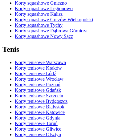
Korty squashowe Gniezno
Korty squashowe Legionowo
Korty squashowe Kalisz
Korty squashowe Gorzów Wielkopolski
Korty squashowe Tychy
Korty squashowe Dąbrowa Górnicza
Korty squashowe Nowy Sącz
Tenis
Korty tenisowe Warszawa
Korty tenisowe Kraków
Korty tenisowe Łódź
Korty tenisowe Wrocław
Korty tenisowe Poznań
Korty tenisowe Gdańsk
Korty tenisowe Szczecin
Korty tenisowe Bydgoszcz
Korty tenisowe Białystok
Korty tenisowe Katowice
Korty tenisowe Gdynia
Korty tenisowe Toruń
Korty tenisowe Gliwice
Korty tenisowe Olsztyn