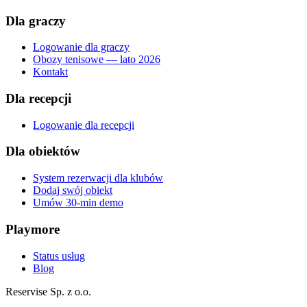
Dla graczy
Logowanie dla graczy
Obozy tenisowe — lato 2026
Kontakt
Dla recepcji
Logowanie dla recepcji
Dla obiektów
System rezerwacji dla klubów
Dodaj swój obiekt
Umów 30-min demo
Playmore
Status usług
Blog
Reservise Sp. z o.o.