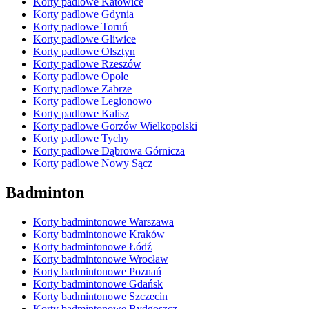
Korty padlowe Katowice
Korty padlowe Gdynia
Korty padlowe Toruń
Korty padlowe Gliwice
Korty padlowe Olsztyn
Korty padlowe Rzeszów
Korty padlowe Opole
Korty padlowe Zabrze
Korty padlowe Legionowo
Korty padlowe Kalisz
Korty padlowe Gorzów Wielkopolski
Korty padlowe Tychy
Korty padlowe Dąbrowa Górnicza
Korty padlowe Nowy Sącz
Badminton
Korty badmintonowe Warszawa
Korty badmintonowe Kraków
Korty badmintonowe Łódź
Korty badmintonowe Wrocław
Korty badmintonowe Poznań
Korty badmintonowe Gdańsk
Korty badmintonowe Szczecin
Korty badmintonowe Bydgoszcz