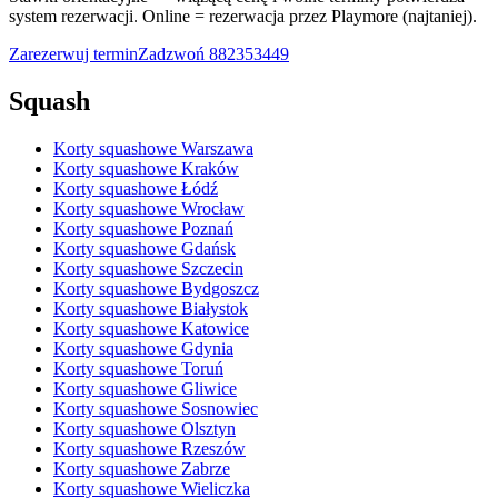
system rezerwacji. Online = rezerwacja przez Playmore (najtaniej).
Zarezerwuj termin
Zadzwoń
882353449
Squash
Korty squashowe Warszawa
Korty squashowe Kraków
Korty squashowe Łódź
Korty squashowe Wrocław
Korty squashowe Poznań
Korty squashowe Gdańsk
Korty squashowe Szczecin
Korty squashowe Bydgoszcz
Korty squashowe Białystok
Korty squashowe Katowice
Korty squashowe Gdynia
Korty squashowe Toruń
Korty squashowe Gliwice
Korty squashowe Sosnowiec
Korty squashowe Olsztyn
Korty squashowe Rzeszów
Korty squashowe Zabrze
Korty squashowe Wieliczka