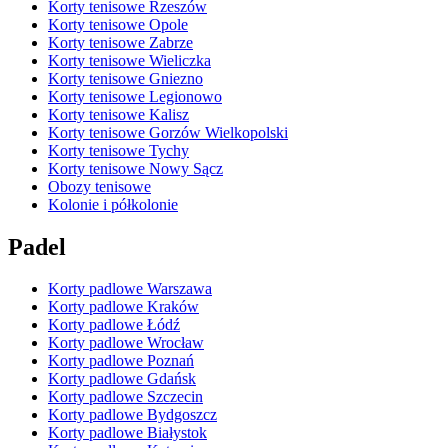
Korty tenisowe Rzeszów
Korty tenisowe Opole
Korty tenisowe Zabrze
Korty tenisowe Wieliczka
Korty tenisowe Gniezno
Korty tenisowe Legionowo
Korty tenisowe Kalisz
Korty tenisowe Gorzów Wielkopolski
Korty tenisowe Tychy
Korty tenisowe Nowy Sącz
Obozy tenisowe
Kolonie i półkolonie
Padel
Korty padlowe Warszawa
Korty padlowe Kraków
Korty padlowe Łódź
Korty padlowe Wrocław
Korty padlowe Poznań
Korty padlowe Gdańsk
Korty padlowe Szczecin
Korty padlowe Bydgoszcz
Korty padlowe Białystok