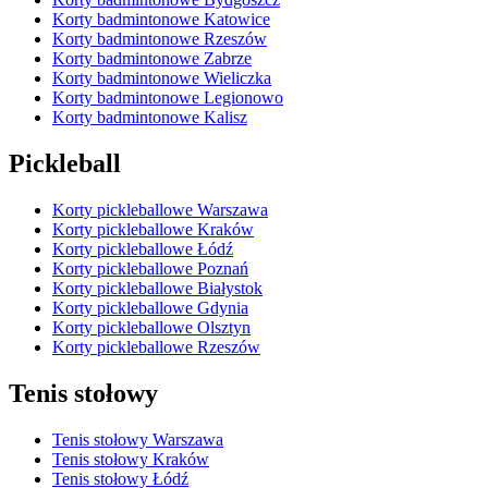
Korty badmintonowe Katowice
Korty badmintonowe Rzeszów
Korty badmintonowe Zabrze
Korty badmintonowe Wieliczka
Korty badmintonowe Legionowo
Korty badmintonowe Kalisz
Pickleball
Korty pickleballowe Warszawa
Korty pickleballowe Kraków
Korty pickleballowe Łódź
Korty pickleballowe Poznań
Korty pickleballowe Białystok
Korty pickleballowe Gdynia
Korty pickleballowe Olsztyn
Korty pickleballowe Rzeszów
Tenis stołowy
Tenis stołowy Warszawa
Tenis stołowy Kraków
Tenis stołowy Łódź