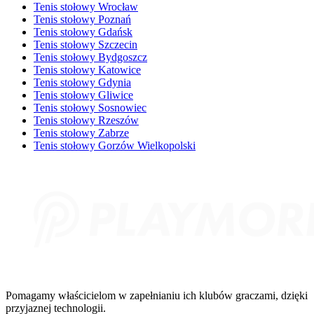
Tenis stołowy Wrocław
Tenis stołowy Poznań
Tenis stołowy Gdańsk
Tenis stołowy Szczecin
Tenis stołowy Bydgoszcz
Tenis stołowy Katowice
Tenis stołowy Gdynia
Tenis stołowy Gliwice
Tenis stołowy Sosnowiec
Tenis stołowy Rzeszów
Tenis stołowy Zabrze
Tenis stołowy Gorzów Wielkopolski
Pomagamy właścicielom w zapełnianiu ich klubów graczami, dzięki
przyjaznej technologii.