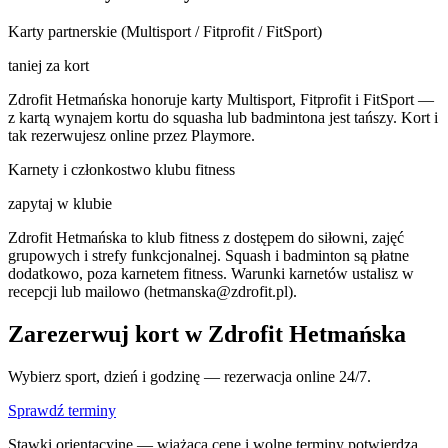
Karty partnerskie (Multisport / Fitprofit / FitSport)
taniej za kort
Zdrofit Hetmańska honoruje karty Multisport, Fitprofit i FitSport —
z kartą wynajem kortu do squasha lub badmintona jest tańszy. Kort i
tak rezerwujesz online przez Playmore.
Karnety i członkostwo klubu fitness
zapytaj w klubie
Zdrofit Hetmańska to klub fitness z dostępem do siłowni, zajęć
grupowych i strefy funkcjonalnej. Squash i badminton są płatne
dodatkowo, poza karnetem fitness. Warunki karnetów ustalisz w
recepcji lub mailowo (
hetmanska@zdrofit.pl
).
Zarezerwuj kort w Zdrofit Hetmańska
Wybierz sport, dzień i godzinę — rezerwacja online 24/7.
Sprawdź terminy
Stawki orientacyjne — wiążącą cenę i wolne terminy potwierdza