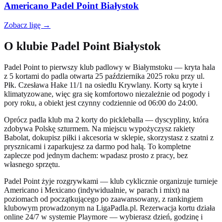
Americano Padel Point Białystok
Zobacz ligę →
O klubie Padel Point Białystok
Padel Point to pierwszy klub padlowy w Białymstoku — kryta hala
z 5 kortami do padla otwarta 25 października 2025 roku przy ul.
Płk. Czesława Hake 11/1 na osiedlu Krywlany. Korty są kryte i
klimatyzowane, więc gra się komfortowo niezależnie od pogody i
pory roku, a obiekt jest czynny codziennie od 06:00 do 24:00.
Oprócz padla klub ma 2 korty do pickleballa — dyscypliny, która
zdobywa Polskę szturmem. Na miejscu wypożyczysz rakiety
Babolat, dokupisz piłki i akcesoria w sklepie, skorzystasz z szatni z
prysznicami i zaparkujesz za darmo pod halą. To kompletne
zaplecze pod jednym dachem: wpadasz prosto z pracy, bez
własnego sprzętu.
Padel Point żyje rozgrywkami — klub cyklicznie organizuje turnieje
Americano i Mexicano (indywidualnie, w parach i mixt) na
poziomach od początkującego po zaawansowany, z rankingiem
klubowym prowadzonym na LigaPadla.pl. Rezerwacja kortu działa
online 24/7 w systemie Playmore — wybierasz dzień, godzinę i