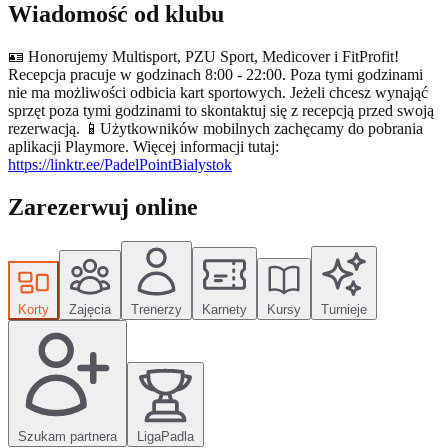
Wiadomość od klubu
🪪 Honorujemy Multisport, PZU Sport, Medicover i FitProfit!
Recepcja pracuje w godzinach 8:00 - 22:00. Poza tymi godzinami
nie ma możliwości odbicia kart sportowych. Jeżeli chcesz wynająć
sprzęt poza tymi godzinami to skontaktuj się z recepcją przed swoją
rezerwacją. 📱Użytkowników mobilnych zachęcamy do pobrania
aplikacji Playmore. Więcej informacji tutaj:
https://linktr.ee/PadelPointBialystok
Zarezerwuj online
Korty
Zajęcia
Trenerzy
Karnety
Kursy
Turnieje
Szukam partnera
LigaPadla