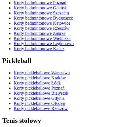
Korty badmintonowe Poznań
Korty badmintonowe Gdańsk
Korty badmintonowe Szczecin
Korty badmintonowe Bydgoszcz
Korty badmintonowe Katowice
Korty badmintonowe Rzeszów
Korty badmintonowe Zabrze
Korty badmintonowe Wieliczka
Korty badmintonowe Legionowo
Korty badmintonowe Kalisz
Pickleball
Korty pickleballowe Warszawa
Korty pickleballowe Kraków
Korty pickleballowe Łódź
Korty pickleballowe Poznań
Korty pickleballowe Białystok
Korty pickleballowe Gdynia
Korty pickleballowe Olsztyn
Korty pickleballowe Rzeszów
Tenis stołowy