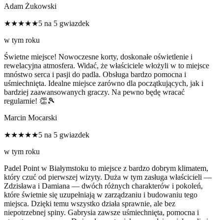
Adam Żukowski
★★★★★
5 na 5 gwiazdek
w tym roku
Świetne miejsce! Nowoczesne korty, doskonałe oświetlenie i
rewelacyjna atmosfera. Widać, że właściciele włożyli w to miejsce
mnóstwo serca i pasji do padla. Obsługa bardzo pomocna i
uśmiechnięta. Idealne miejsce zarówno dla początkujących, jak i
bardziej zaawansowanych graczy. Na pewno będę wracać
regularnie! 👏🎾
Marcin Mocarski
★★★★★
5 na 5 gwiazdek
w tym roku
Padel Point w Białymstoku to miejsce z bardzo dobrym klimatem,
który czuć od pierwszej wizyty. Duża w tym zasługa właścicieli —
Zdzisława i Damiana — dwóch różnych charakterów i pokoleń,
które świetnie się uzupełniają w zarządzaniu i budowaniu tego
miejsca. Dzięki temu wszystko działa sprawnie, ale bez
niepotrzebnej spiny. Gabrysia zawsze uśmiechnięta, pomocna i