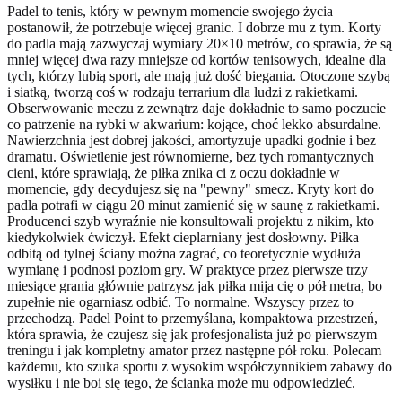
Padel to tenis, który w pewnym momencie swojego życia
postanowił, że potrzebuje więcej granic. I dobrze mu z tym. Korty
do padla mają zazwyczaj wymiary 20×10 metrów, co sprawia, że są
mniej więcej dwa razy mniejsze od kortów tenisowych, idealne dla
tych, którzy lubią sport, ale mają już dość biegania. Otoczone szybą
i siatką, tworzą coś w rodzaju terrarium dla ludzi z rakietkami.
Obserwowanie meczu z zewnątrz daje dokładnie to samo poczucie
co patrzenie na rybki w akwarium: kojące, choć lekko absurdalne.
Nawierzchnia jest dobrej jakości, amortyzuje upadki godnie i bez
dramatu. Oświetlenie jest równomierne, bez tych romantycznych
cieni, które sprawiają, że piłka znika ci z oczu dokładnie w
momencie, gdy decydujesz się na "pewny" smecz. Kryty kort do
padla potrafi w ciągu 20 minut zamienić się w saunę z rakietkami.
Producenci szyb wyraźnie nie konsultowali projektu z nikim, kto
kiedykolwiek ćwiczył. Efekt cieplarniany jest dosłowny. Piłka
odbitą od tylnej ściany można zagrać, co teoretycznie wydłuża
wymianę i podnosi poziom gry. W praktyce przez pierwsze trzy
miesiące grania głównie patrzysz jak piłka mija cię o pół metra, bo
zupełnie nie ogarniasz odbić. To normalne. Wszyscy przez to
przechodzą. Padel Point to przemyślana, kompaktowa przestrzeń,
która sprawia, że czujesz się jak profesjonalista już po pierwszym
treningu i jak kompletny amator przez następne pół roku. Polecam
każdemu, kto szuka sportu z wysokim współczynnikiem zabawy do
wysiłku i nie boi się tego, że ścianka może mu odpowiedzieć.