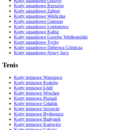
Korty squashowe Olsztyn
Korty squashowe Rzeszów
Korty squashowe Zabrze
Korty squashowe Wieliczka
Korty squashowe Gniezno
Korty squashowe Legionowo
Korty squashowe Kalisz
Korty squashowe Gorzów Wielkopolski
Korty squashowe Tychy
Korty squashowe Dąbrowa Górnicza
Korty squashowe Nowy Sącz
Tenis
Korty tenisowe Warszawa
Korty tenisowe Kraków
Korty tenisowe Łódź
Korty tenisowe Wrocław
Korty tenisowe Poznań
Korty tenisowe Gdańsk
Korty tenisowe Szczecin
Korty tenisowe Bydgoszcz
Korty tenisowe Białystok
Korty tenisowe Katowice
Korty tenisowe Gdynia