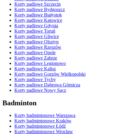
Korty padlowe Szczecin
Korty padlowe Bydgoszcz
Korty padlowe Białystok
Korty padlowe Katowice
Korty padlowe Gdynia
Korty padlowe Toruń
Korty padlowe Gliwice
Korty padlowe Olsztyn
Korty padlowe Rzeszów
Korty padlowe Opole
Korty padlowe Zabrze
Korty padlowe Legionowo
Korty padlowe Kalisz
Korty padlowe Gorzów Wielkopolski
Korty padlowe Tychy
Korty padlowe Dąbrowa Górnicza
Korty padlowe Nowy Sącz
Badminton
Korty badmintonowe Warszawa
Korty badmintonowe Kraków
Korty badmintonowe Łódź
Korty badmintonowe Wrocław