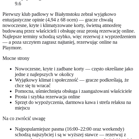
9.6
Pierwszy klub padlowy w Białymstoku zebrał wyjątkowo
entuzjastyczne opinie (4,94 z 68 ocen) — gracze chwalą
nowoczesne, kryte i klimatyzowane korty, świetną atmosferę
budowaną przez właścicieli i obsługę oraz prostą rezerwację online.
Najlepsze terminy schodzą szybko, więc rezerwuj z wyprzedzeniem
— a poza szczytem zagrasz najtaniej, rezerwując online na
Playmore.
Mocne strony
Nowoczesne, kryte i zadbane korty — często określane jako
jedne z najlepszych w okolicy
Wyjątkowy klimat i społeczność — gracze podkreślają, że
chce się tu wracać
Pomocna, uśmiechnięta obsługa i zaangażowani właściciele
Prosta i szybka rezerwacja online
Sprzęt do wypożyczenia, darmowa kawa i strefa relaksu na
miejscu
Na co zwrócić uwagę
Najpopularniejsze pasma (16:00–22:00 oraz weekendy)
schodzą najszybciej i są w wyższej stawce — rezerwuj z