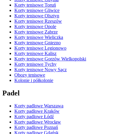
Korty tenisowe Toruń
Korty tenisowe Gliwice
Korty tenisowe Olsztyn
Korty tenisowe Rzeszów
Korty tenisowe Opole
Korty tenisowe Zabrze
Korty tenisowe Wieliczka
Korty tenisowe Gniezno
Korty tenisowe Legionowo
Korty tenisowe Kalisz
Korty tenisowe Gorzów Wielkopolski
Korty tenisowe Tychy
Korty tenisowe Nowy Sącz
Obozy tenisowe
Kolonie i półkolonie
Padel
Korty padlowe Warszawa
Korty padlowe Kraków
Korty padlowe Łódź
Korty padlowe Wrocław
Korty padlowe Poznań
Korty padlowe Gdańsk