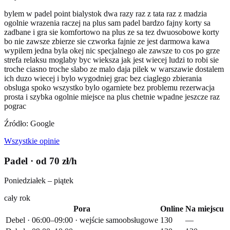
bylem w padel point bialystok dwa razy raz z tata raz z madzia
ogolnie wrazenia raczej na plus sam padel bardzo fajny korty sa
zadbane i gra sie komfortowo na plus ze sa tez dwuosobowe korty
bo nie zawsze zbierze sie czworka fajnie ze jest darmowa kawa
wypilem jedna byla okej nic specjalnego ale zawsze to cos po grze
strefa relaksu moglaby byc wieksza jak jest wiecej ludzi to robi sie
troche ciasno troche slabo ze malo daja pilek w warszawie dostalem
ich duzo wiecej i bylo wygodniej grac bez ciaglego zbierania
obsluga spoko wszystko bylo ogarniete bez problemu rezerwacja
prosta i szybka ogolnie miejsce na plus chetnie wpadne jeszcze raz
pograc
Źródło: Google
Wszystkie opinie
Padel
· od 70 zł/h
Poniedziałek – piątek
cały rok
Pora
Online
Na miejscu
Debel · 06:00–09:00 · wejście samoobsługowe
130
—