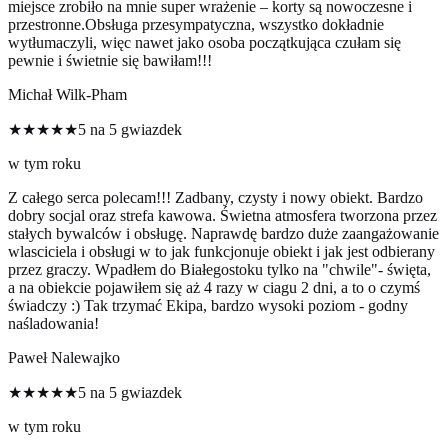
miejsce zrobiło na mnie super wrażenie – korty są nowoczesne i
przestronne.Obsługa przesympatyczna, wszystko dokładnie
wytłumaczyli, więc nawet jako osoba początkująca czułam się
pewnie i świetnie się bawiłam!!!
Michał Wilk-Pham
★★★★★
5 na 5 gwiazdek
w tym roku
Z całego serca polecam!!! Zadbany, czysty i nowy obiekt. Bardzo
dobry socjal oraz strefa kawowa. Świetna atmosfera tworzona przez
stałych bywalców i obsługę. Naprawdę bardzo duże zaangażowanie
wlasciciela i obsługi w to jak funkcjonuje obiekt i jak jest odbierany
przez graczy. Wpadłem do Białegostoku tylko na "chwile"- święta,
a na obiekcie pojawiłem się aż 4 razy w ciagu 2 dni, a to o czymś
świadczy :) Tak trzymać Ekipa, bardzo wysoki poziom - godny
naśladowania!
Paweł Nalewajko
★★★★★
5 na 5 gwiazdek
w tym roku