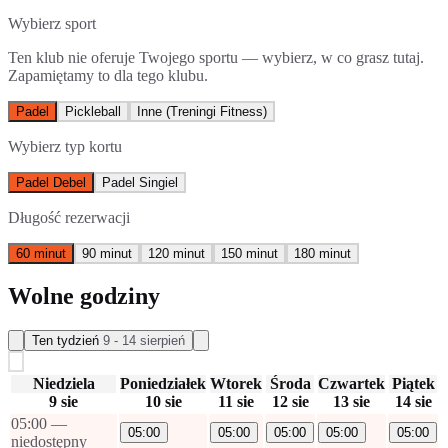
Wybierz sport
Ten klub nie oferuje Twojego sportu — wybierz, w co grasz tutaj.
Zapamiętamy to dla tego klubu.
Padel
Pickleball
Inne
(Treningi Fitness)
Wybierz typ kortu
Padel Debel
Padel Singiel
Długość rezerwacji
60 minut
90 minut
120 minut
150 minut
180 minut
Wolne godziny
Ten tydzień
9 - 14 sierpień
Niedziela
Poniedziałek
Wtorek
Środa
Czwartek
Piątek
9 sie
10 sie
11 sie
12 sie
13 sie
14 sie
05:00
—
05:00
05:00
05:00
05:00
05:00
niedostępny