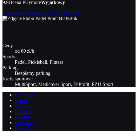
9.9
Ocena Playmore
Wyjątkowy
Zarezerwuj termin
Zadzwoń
512525625
Ceny
od 60 zł/h
Sporty
Padel, Pickleball, Fitness
Parking
Bezpłatny parking
Karty sportowe
MultiSport, Medicover Sport, FitProfit, PZU Sport
Rezerwacja
Opinie
Cennik
O klubie
Galeria
Informacje
Dojazd