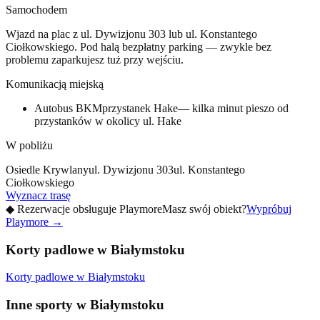
Samochodem
Wjazd na plac z ul. Dywizjonu 303 lub ul. Konstantego
Ciołkowskiego. Pod halą bezpłatny parking — zwykle bez
problemu zaparkujesz tuż przy wejściu.
Komunikacją miejską
Autobus BKM
przystanek Hake
— kilka minut pieszo od
przystanków w okolicy ul. Hake
W pobliżu
Osiedle Krywlany
ul. Dywizjonu 303
ul. Konstantego
Ciołkowskiego
Wyznacz trasę
◆
Rezerwacje obsługuje Playmore
Masz swój obiekt?
Wypróbuj
Playmore
→
Korty padlowe w Białymstoku
Korty padlowe w Białymstoku
Inne sporty w Białymstoku