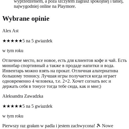
wyprzedzeniem, a poza szczytem zagrasz spokojniej i taniej,
najwygodniej online na Playmore.
Wybrane opinie
Alex Ast
★★★★★
5 na 5 gwiazdek
w tym roku
Отличное место, все новое, есть для клиентов кофе и чай. Есть
минибар спортивный а также в продаде напитки и вода.
Инвентарь можно взять на прокат. Отличная альтернатива
большому теннису. Лучшая игры получается когда играет
одновременно 4 человека, т.е. 2×2. Хочет согнать вес и
держать себя в тонусе тогда тебе сюда, как и мне;)
Aleksandra Zawadzka
★★★★★
5 na 5 gwiazdek
w tym roku
Pierwszy raz grałam w padla i jestem zachwycona! 🎾 Nowe