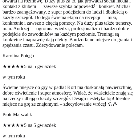
otwarta na rozmowę. Duży plus za to, jak prowadzi social media i
kontakt z klubem — zawsze szybka odpowiedź i konkret. Michał
bardzo zaangażowany, z super podejściem do ludzi i dbałością o
każdy szczegół. Do tego świetna ekipa na recepcji — miło,
konkretnie i zawsze z chęcią pomocy. Na duży plus także trenerzy,
m.in. Andrzej — ogromna wiedza, profesjonalizm i bardzo dobre
podejście do zawodników na każdym poziomie. Treningi są
konkretne i naprawdę dają efekty. Bardzo fajne miejsce do grania i
spędzania czasu. Zdecydowanie polecam.
Karolina Potęga
★★★★★
5 na 5 gwiazdek
w tym roku
Świetne miejsce do gry w padla! Kort ma doskonałą nawierzchnię,
dobre oświetlenie i super atmosferę. Widać, że właściciele znają się
na rzeczy i dbają o każdy szczegół. Design i estetyka top! Idealne
miejsce na grę ze znajomymi – zdecydowanie wrócę! 💪🎾
Piotr Marszalik
★★★★★
5 na 5 gwiazdek
w tym roku