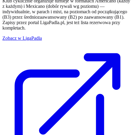
Klub cyklicznie organizuje turnieje w formatach Americano (każdy
z każdym) i Mexicano (dobór rywali wg poziomu) —
indywidualnie, w parach i mixt, na poziomach od początkującego
(B3) przez średniozaawansowany (B2) po zaawansowany (B1).
Zapisy przez portal LigaPadla.pl, jest też lista rezerwowa przy
kompletach.
Zobacz w LigaPadla