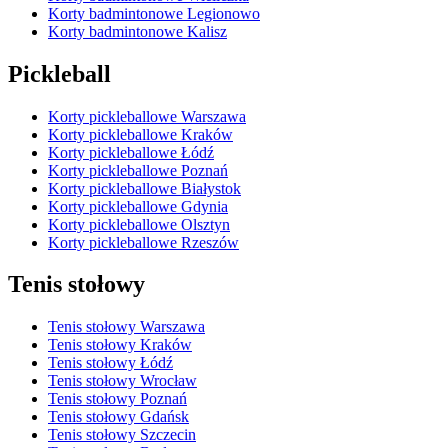
Korty badmintonowe Legionowo
Korty badmintonowe Kalisz
Pickleball
Korty pickleballowe Warszawa
Korty pickleballowe Kraków
Korty pickleballowe Łódź
Korty pickleballowe Poznań
Korty pickleballowe Białystok
Korty pickleballowe Gdynia
Korty pickleballowe Olsztyn
Korty pickleballowe Rzeszów
Tenis stołowy
Tenis stołowy Warszawa
Tenis stołowy Kraków
Tenis stołowy Łódź
Tenis stołowy Wrocław
Tenis stołowy Poznań
Tenis stołowy Gdańsk
Tenis stołowy Szczecin