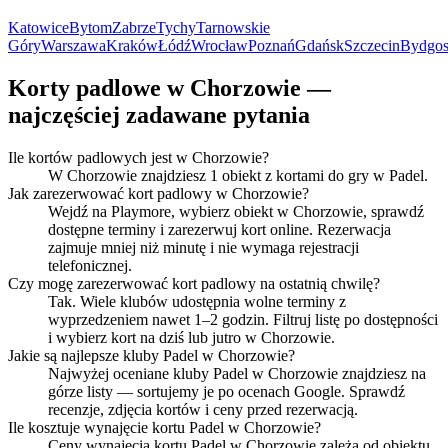
Katowice
Bytom
Zabrze
Tychy
Tarnowskie
Góry
Warszawa
Kraków
Łódź
Wrocław
Poznań
Gdańsk
Szczecin
Bydgos
Korty padlowe w Chorzowie —
najczęściej zadawane pytania
Ile kortów padlowych jest w Chorzowie?
W Chorzowie znajdziesz 1 obiekt z kortami do gry w Padel.
Jak zarezerwować kort padlowy w Chorzowie?
Wejdź na Playmore, wybierz obiekt w Chorzowie, sprawdź
dostępne terminy i zarezerwuj kort online. Rezerwacja
zajmuje mniej niż minutę i nie wymaga rejestracji
telefonicznej.
Czy mogę zarezerwować kort padlowy na ostatnią chwilę?
Tak. Wiele klubów udostępnia wolne terminy z
wyprzedzeniem nawet 1–2 godzin. Filtruj listę po dostępności
i wybierz kort na dziś lub jutro w Chorzowie.
Jakie są najlepsze kluby Padel w Chorzowie?
Najwyżej oceniane kluby Padel w Chorzowie znajdziesz na
górze listy — sortujemy je po ocenach Google. Sprawdź
recenzje, zdjęcia kortów i ceny przed rezerwacją.
Ile kosztuje wynajęcie kortu Padel w Chorzowie?
Ceny wynajęcia kortu Padel w Chorzowie zależą od obiektu,