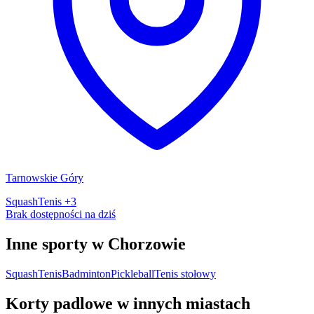
Tarnowskie Góry
Squash
Tenis
+3
Brak dostępności na dziś
Inne sporty w Chorzowie
Squash
Tenis
Badminton
Pickleball
Tenis stołowy
Korty padlowe w innych miastach