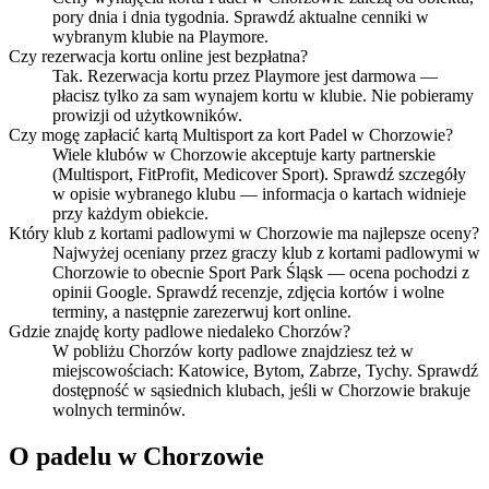
pory dnia i dnia tygodnia. Sprawdź aktualne cenniki w
wybranym klubie na Playmore.
Czy rezerwacja kortu online jest bezpłatna?
Tak. Rezerwacja kortu przez Playmore jest darmowa —
płacisz tylko za sam wynajem kortu w klubie. Nie pobieramy
prowizji od użytkowników.
Czy mogę zapłacić kartą Multisport za kort Padel w Chorzowie?
Wiele klubów w Chorzowie akceptuje karty partnerskie
(Multisport, FitProfit, Medicover Sport). Sprawdź szczegóły
w opisie wybranego klubu — informacja o kartach widnieje
przy każdym obiekcie.
Który klub z kortami padlowymi w Chorzowie ma najlepsze oceny?
Najwyżej oceniany przez graczy klub z kortami padlowymi w
Chorzowie to obecnie Sport Park Śląsk — ocena pochodzi z
opinii Google. Sprawdź recenzje, zdjęcia kortów i wolne
terminy, a następnie zarezerwuj kort online.
Gdzie znajdę korty padlowe niedaleko Chorzów?
W pobliżu Chorzów korty padlowe znajdziesz też w
miejscowościach: Katowice, Bytom, Zabrze, Tychy. Sprawdź
dostępność w sąsiednich klubach, jeśli w Chorzowie brakuje
wolnych terminów.
O padelu w Chorzowie