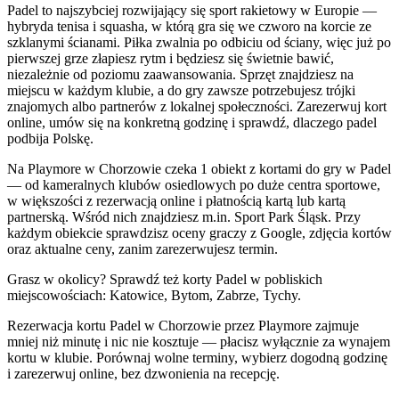
Padel to najszybciej rozwijający się sport rakietowy w Europie —
hybryda tenisa i squasha, w którą gra się we czworo na korcie ze
szklanymi ścianami. Piłka zwalnia po odbiciu od ściany, więc już po
pierwszej grze złapiesz rytm i będziesz się świetnie bawić,
niezależnie od poziomu zaawansowania. Sprzęt znajdziesz na
miejscu w każdym klubie, a do gry zawsze potrzebujesz trójki
znajomych albo partnerów z lokalnej społeczności. Zarezerwuj kort
online, umów się na konkretną godzinę i sprawdź, dlaczego padel
podbija Polskę.
Na Playmore w Chorzowie czeka 1 obiekt z kortami do gry w Padel
— od kameralnych klubów osiedlowych po duże centra sportowe,
w większości z rezerwacją online i płatnością kartą lub kartą
partnerską. Wśród nich znajdziesz m.in. Sport Park Śląsk. Przy
każdym obiekcie sprawdzisz oceny graczy z Google, zdjęcia kortów
oraz aktualne ceny, zanim zarezerwujesz termin.
Grasz w okolicy? Sprawdź też korty Padel w pobliskich
miejscowościach: Katowice, Bytom, Zabrze, Tychy.
Rezerwacja kortu Padel w Chorzowie przez Playmore zajmuje
mniej niż minutę i nic nie kosztuje — płacisz wyłącznie za wynajem
kortu w klubie. Porównaj wolne terminy, wybierz dogodną godzinę
i zarezerwuj online, bez dzwonienia na recepcję.