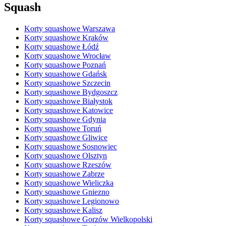
Squash
Korty squashowe Warszawa
Korty squashowe Kraków
Korty squashowe Łódź
Korty squashowe Wrocław
Korty squashowe Poznań
Korty squashowe Gdańsk
Korty squashowe Szczecin
Korty squashowe Bydgoszcz
Korty squashowe Białystok
Korty squashowe Katowice
Korty squashowe Gdynia
Korty squashowe Toruń
Korty squashowe Gliwice
Korty squashowe Sosnowiec
Korty squashowe Olsztyn
Korty squashowe Rzeszów
Korty squashowe Zabrze
Korty squashowe Wieliczka
Korty squashowe Gniezno
Korty squashowe Legionowo
Korty squashowe Kalisz
Korty squashowe Gorzów Wielkopolski