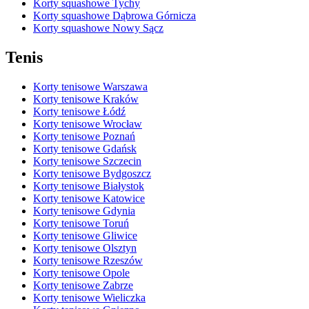
Korty squashowe Tychy
Korty squashowe Dąbrowa Górnicza
Korty squashowe Nowy Sącz
Tenis
Korty tenisowe Warszawa
Korty tenisowe Kraków
Korty tenisowe Łódź
Korty tenisowe Wrocław
Korty tenisowe Poznań
Korty tenisowe Gdańsk
Korty tenisowe Szczecin
Korty tenisowe Bydgoszcz
Korty tenisowe Białystok
Korty tenisowe Katowice
Korty tenisowe Gdynia
Korty tenisowe Toruń
Korty tenisowe Gliwice
Korty tenisowe Olsztyn
Korty tenisowe Rzeszów
Korty tenisowe Opole
Korty tenisowe Zabrze
Korty tenisowe Wieliczka