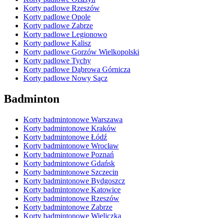
Korty padlowe Rzeszów
Korty padlowe Opole
Korty padlowe Zabrze
Korty padlowe Legionowo
Korty padlowe Kalisz
Korty padlowe Gorzów Wielkopolski
Korty padlowe Tychy
Korty padlowe Dąbrowa Górnicza
Korty padlowe Nowy Sącz
Badminton
Korty badmintonowe Warszawa
Korty badmintonowe Kraków
Korty badmintonowe Łódź
Korty badmintonowe Wrocław
Korty badmintonowe Poznań
Korty badmintonowe Gdańsk
Korty badmintonowe Szczecin
Korty badmintonowe Bydgoszcz
Korty badmintonowe Katowice
Korty badmintonowe Rzeszów
Korty badmintonowe Zabrze
Korty badmintonowe Wieliczka