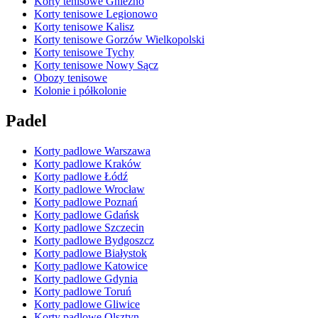
Korty tenisowe Gniezno
Korty tenisowe Legionowo
Korty tenisowe Kalisz
Korty tenisowe Gorzów Wielkopolski
Korty tenisowe Tychy
Korty tenisowe Nowy Sącz
Obozy tenisowe
Kolonie i półkolonie
Padel
Korty padlowe Warszawa
Korty padlowe Kraków
Korty padlowe Łódź
Korty padlowe Wrocław
Korty padlowe Poznań
Korty padlowe Gdańsk
Korty padlowe Szczecin
Korty padlowe Bydgoszcz
Korty padlowe Białystok
Korty padlowe Katowice
Korty padlowe Gdynia
Korty padlowe Toruń
Korty padlowe Gliwice
Korty padlowe Olsztyn