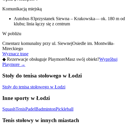
Komunikacją miejską
Autobus 83
przystanek Siewna – Krakowska
— ok. 180 m od
klubu; linia łączy się z centrum
W pobliżu
Cmentarz komunalny przy ul. Siewnej
Osiedle im. Montwiłła-
Mireckiego
Wyznacz trasę
◆
Rezerwacje obsługuje Playmore
Masz swój obiekt?
Wypróbuj
Playmore
→
Stoły do tenisa stołowego w Łodzi
Stoły do tenisa stołowego w Łodzi
Inne sporty w Łodzi
Squash
Tenis
Padel
Badminton
Pickleball
Tenis stołowy w innych miastach