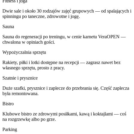
Fitness i joga
Dwie sale i około 30 rodzajów zajęć grupowych — od spalających i
spinningu po taneczne, zdrowotne i jogę.
Sauna
Sauna do regeneracji po treningu, w cenie karnetu VeraOPEN —
chwalona w opiniach gości.
Wypożyczalnia sprzętu
Rakiety, piłki i lotki dostępne na recepcji — zagrasz nawet bez
własnego sprzętu, prosto z pracy.
Szatnie i prysznice
Duże szafki, prysznice i zaplecze do przebrania się. Część zaplecza
była remontowana.
Bistro
Klubowe bistro ze zdrowymi posiłkami, kawą i koktajlami — coś
na rozgrzewkę albo po grze.
Parking