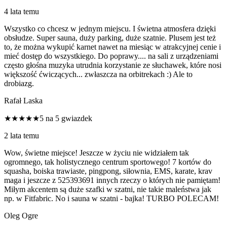
4 lata temu
Wszystko co chcesz w jednym miejscu. I świetna atmosfera dzięki
obsłudze. Super sauna, duży parking, duże szatnie. Plusem jest też
to, że można wykupić karnet nawet na miesiąc w atrakcyjnej cenie i
mieć dostęp do wszystkiego. Do poprawy.... na sali z urządzeniami
często głośna muzyka utrudnia korzystanie ze słuchawek, które nosi
większość ćwiczących... zwłaszcza na orbitrekach :) Ale to
drobiazg.
Rafał Laska
★★★★★
5 na 5 gwiazdek
2 lata temu
Wow, świetne miejsce! Jeszcze w życiu nie widziałem tak
ogromnego, tak holistycznego centrum sportowego! 7 kortów do
squasha, boiska trawiaste, pingpong, siłownia, EMS, karate, krav
maga i jeszcze z 525393691 innych rzeczy o których nie pamiętam!
Miłym akcentem są duże szafki w szatni, nie takie maleństwa jak
np. w Fitfabric. No i sauna w szatni - bajka! TURBO POLECAM!
Oleg Ogre