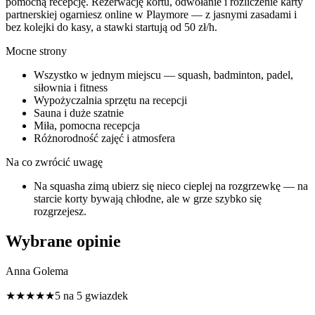
pomocną recepcję. Rezerwację kortu, odwołanie i rozliczenie karty
partnerskiej ogarniesz online w Playmore — z jasnymi zasadami i
bez kolejki do kasy, a stawki startują od 50 zł/h.
Mocne strony
Wszystko w jednym miejscu — squash, badminton, padel,
siłownia i fitness
Wypożyczalnia sprzętu na recepcji
Sauna i duże szatnie
Miła, pomocna recepcja
Różnorodność zajęć i atmosfera
Na co zwrócić uwagę
Na squasha zimą ubierz się nieco cieplej na rozgrzewkę — na
starcie korty bywają chłodne, ale w grze szybko się
rozgrzejesz.
Wybrane opinie
Anna Golema
★★★★★
5 na 5 gwiazdek