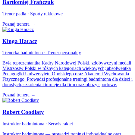
Bartłomiej Frańczuk
Trener padla · Sporty rakietowe
Poznaj trenera →
Kinga Haracz
Trenerka badmintona · Trener personalny
Była reprezentantka Kadry Narodowej Polski, zdobywczyni medali
Mistrzostw Polski w różnych kategoriach wiekowych; absolwentka
Pedagogiki Uniwersytetu Opolskiego oraz Akademii Wychowania
Fizycznego. Prowadzi profesjonalne treningi badmintona dla dzieci i
dorosłych, szkolenia i turnieje dla firm oraz obozy sportowe.
Poznaj trenera →
Robert Coodłaty
Instruktor badmintona · Serwis rakiet
Instruktor badmintona — prowadzi treningi indywidualne oraz