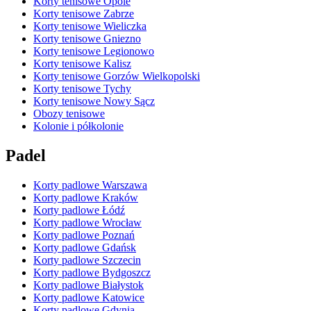
Korty tenisowe Opole
Korty tenisowe Zabrze
Korty tenisowe Wieliczka
Korty tenisowe Gniezno
Korty tenisowe Legionowo
Korty tenisowe Kalisz
Korty tenisowe Gorzów Wielkopolski
Korty tenisowe Tychy
Korty tenisowe Nowy Sącz
Obozy tenisowe
Kolonie i półkolonie
Padel
Korty padlowe Warszawa
Korty padlowe Kraków
Korty padlowe Łódź
Korty padlowe Wrocław
Korty padlowe Poznań
Korty padlowe Gdańsk
Korty padlowe Szczecin
Korty padlowe Bydgoszcz
Korty padlowe Białystok
Korty padlowe Katowice
Korty padlowe Gdynia