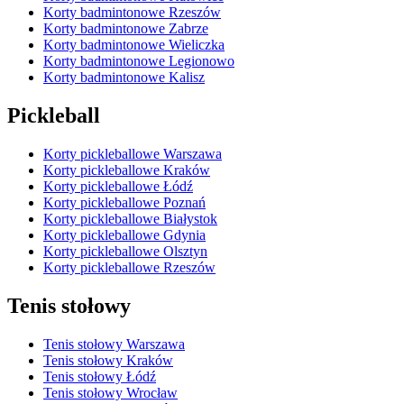
Korty badmintonowe Rzeszów
Korty badmintonowe Zabrze
Korty badmintonowe Wieliczka
Korty badmintonowe Legionowo
Korty badmintonowe Kalisz
Pickleball
Korty pickleballowe Warszawa
Korty pickleballowe Kraków
Korty pickleballowe Łódź
Korty pickleballowe Poznań
Korty pickleballowe Białystok
Korty pickleballowe Gdynia
Korty pickleballowe Olsztyn
Korty pickleballowe Rzeszów
Tenis stołowy
Tenis stołowy Warszawa
Tenis stołowy Kraków
Tenis stołowy Łódź
Tenis stołowy Wrocław