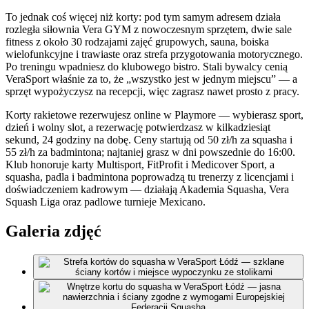
To jednak coś więcej niż korty: pod tym samym adresem działa
rozległa siłownia Vera GYM z nowoczesnym sprzętem, dwie sale
fitness z około 30 rodzajami zajęć grupowych, sauna, boiska
wielofunkcyjne i trawiaste oraz strefa przygotowania motorycznego.
Po treningu wpadniesz do klubowego bistro. Stali bywalcy cenią
VeraSport właśnie za to, że „wszystko jest w jednym miejscu” — a
sprzęt wypożyczysz na recepcji, więc zagrasz nawet prosto z pracy.
Korty rakietowe rezerwujesz online w Playmore — wybierasz sport,
dzień i wolny slot, a rezerwację potwierdzasz w kilkadziesiąt
sekund, 24 godziny na dobę. Ceny startują od 50 zł/h za squasha i
55 zł/h za badmintona; najtaniej grasz w dni powszednie do 16:00.
Klub honoruje karty Multisport, FitProfit i Medicover Sport, a
squasha, padla i badmintona poprowadzą tu trenerzy z licencjami i
doświadczeniem kadrowym — działają Akademia Squasha, Vera
Squash Liga oraz padlowe turnieje Mexicano.
Galeria zdjęć