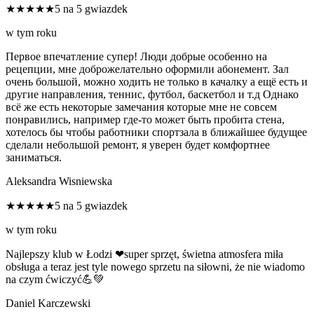
★★★★★
5 na 5 gwiazdek
w tym roku
Первое впечатление супер! Люди добрые особенно на
рецепции, мне доброжелательно оформили абонемент. Зал
очень большой, можно ходить не только в качалку а ещё есть и
другие направления, теннис, футбол, баскетбол и т.д Однако
всё же есть некоторые замечания которые мне не совсем
понравились, например где-то может быть пробита стена,
хотелось бы чтобы работники спортзала в ближайшее будущее
сделали небольшой ремонт, я уверен будет комфортнее
заниматься.
Aleksandra Wisniewska
★★★★★
5 na 5 gwiazdek
w tym roku
Najlepszy klub w Łodzi ❤super sprzęt, świetna atmosfera miła
obsługa a teraz jest tyle nowego sprzetu na siłowni, że nie wiadomo
na czym ćwiczyć💪💚
Daniel Karczewski