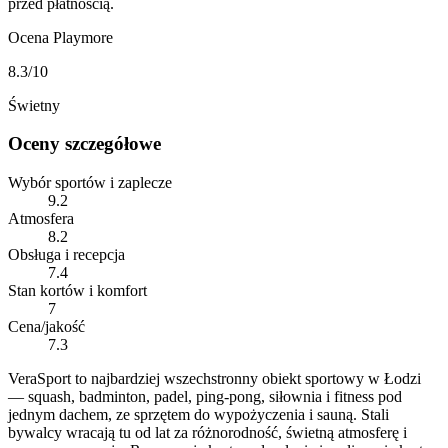
przed płatnością.
Ocena Playmore
8.3
/10
Świetny
Oceny szczegółowe
Wybór sportów i zaplecze
9.2
Atmosfera
8.2
Obsługa i recepcja
7.4
Stan kortów i komfort
7
Cena/jakość
7.3
VeraSport to najbardziej wszechstronny obiekt sportowy w Łodzi
— squash, badminton, padel, ping-pong, siłownia i fitness pod
jednym dachem, ze sprzętem do wypożyczenia i sauną. Stali
bywalcy wracają tu od lat za różnorodność, świetną atmosferę i