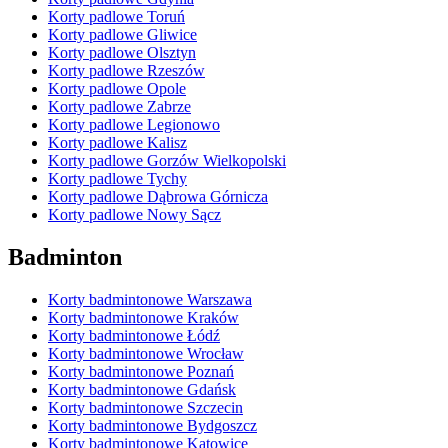
Korty padlowe Toruń
Korty padlowe Gliwice
Korty padlowe Olsztyn
Korty padlowe Rzeszów
Korty padlowe Opole
Korty padlowe Zabrze
Korty padlowe Legionowo
Korty padlowe Kalisz
Korty padlowe Gorzów Wielkopolski
Korty padlowe Tychy
Korty padlowe Dąbrowa Górnicza
Korty padlowe Nowy Sącz
Badminton
Korty badmintonowe Warszawa
Korty badmintonowe Kraków
Korty badmintonowe Łódź
Korty badmintonowe Wrocław
Korty badmintonowe Poznań
Korty badmintonowe Gdańsk
Korty badmintonowe Szczecin
Korty badmintonowe Bydgoszcz
Korty badmintonowe Katowice