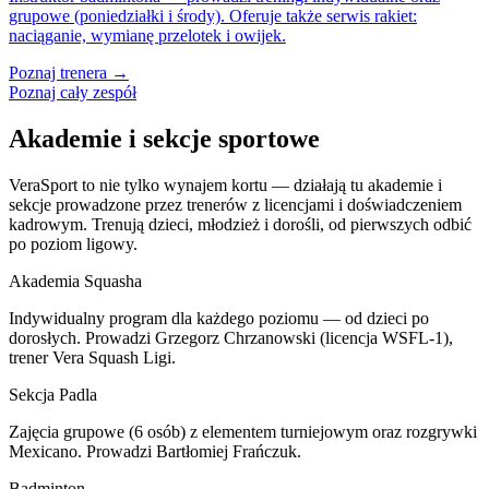
grupowe (poniedziałki i środy). Oferuje także serwis rakiet:
naciąganie, wymianę przelotek i owijek.
Poznaj trenera →
Poznaj cały zespół
Akademie i sekcje sportowe
VeraSport to nie tylko wynajem kortu — działają tu akademie i
sekcje prowadzone przez trenerów z licencjami i doświadczeniem
kadrowym. Trenują dzieci, młodzież i dorośli, od pierwszych odbić
po poziom ligowy.
Akademia Squasha
Indywidualny program dla każdego poziomu — od dzieci po
dorosłych. Prowadzi Grzegorz Chrzanowski (licencja WSFL-1),
trener Vera Squash Ligi.
Sekcja Padla
Zajęcia grupowe (6 osób) z elementem turniejowym oraz rozgrywki
Mexicano. Prowadzi Bartłomiej Frańczuk.
Badminton