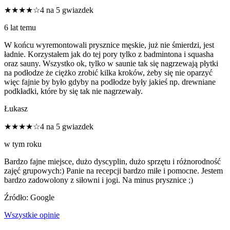
★★★★☆
4 na 5 gwiazdek
6 lat temu
W końcu wyremontowali prysznice męskie, już nie śmierdzi, jest
ładnie. Korzystałem jak do tej pory tylko z badmintona i squasha
oraz sauny. Wszystko ok, tylko w saunie tak się nagrzewają płytki
na podłodze że ciężko zrobić kilka kroków, żeby się nie oparzyć
więc fajnie by było gdyby na podłodze były jakieś np. drewniane
podkładki, które by się tak nie nagrzewały.
Łukasz
★★★★☆
4 na 5 gwiazdek
w tym roku
Bardzo fajne miejsce, dużo dyscyplin, dużo sprzętu i różnorodność
zajęć grupowych:) Panie na recepcji bardzo miłe i pomocne. Jestem
bardzo zadowolony z siłowni i jogi. Na minus prysznice ;)
Źródło: Google
Wszystkie opinie