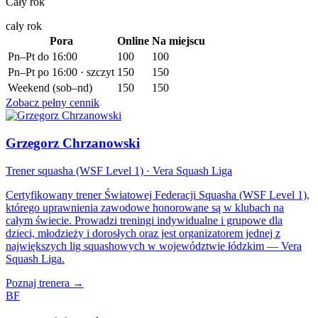
Cały rok
cały rok
Pora
Online
Na miejscu
Pn–Pt do 16:00
100
100
Pn–Pt po 16:00 · szczyt
150
150
Weekend (sob–nd)
150
150
Zobacz pełny cennik
Grzegorz Chrzanowski
Trener squasha (WSF Level 1) · Vera Squash Liga
Certyfikowany trener Światowej Federacji Squasha (WSF Level 1),
którego uprawnienia zawodowe honorowane są w klubach na
całym świecie. Prowadzi treningi indywidualne i grupowe dla
dzieci, młodzieży i dorosłych oraz jest organizatorem jednej z
największych lig squashowych w województwie łódzkim — Vera
Squash Liga.
Poznaj trenera →
BF