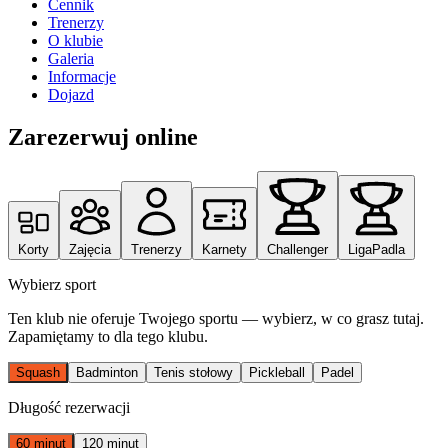
Cennik
Trenerzy
O klubie
Galeria
Informacje
Dojazd
Zarezerwuj online
Korty
Zajęcia
Trenerzy
Karnety
Challenger
LigaPadla
Wybierz sport
Ten klub nie oferuje Twojego sportu — wybierz, w co grasz tutaj.
Zapamiętamy to dla tego klubu.
Squash
Badminton
Tenis stołowy
Pickleball
Padel
Długość rezerwacji
60 minut
120 minut