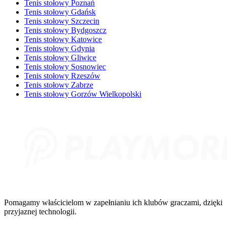
Tenis stołowy Poznań
Tenis stołowy Gdańsk
Tenis stołowy Szczecin
Tenis stołowy Bydgoszcz
Tenis stołowy Katowice
Tenis stołowy Gdynia
Tenis stołowy Gliwice
Tenis stołowy Sosnowiec
Tenis stołowy Rzeszów
Tenis stołowy Zabrze
Tenis stołowy Gorzów Wielkopolski
Pomagamy właścicielom w zapełnianiu ich klubów graczami, dzięki
przyjaznej technologii.