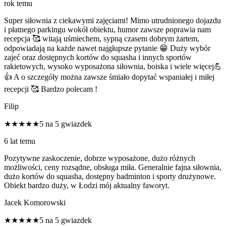
rok temu
Super siłownia z ciekawymi zajęciami! Mimo utrudnionego dojazdu
i płatnego parkingu wokół obiektu, humor zawsze poprawia nam
recepcja 🥰 witają uśmiechem, sypną czasem dobrym żartem,
odpowiadają na każde nawet najgłupsze pytanie 😁 Duży wybór
zajeć oraz dostępnych kortów do squasha i innych sportów
rakietowych, wysoko wyposażona siłownia, boiska i wiele więcej💪
👍 A o szczegóły można zawsze śmiało dopytać wspaniałej i miłej
recepcji 🥰 Bardzo polecam !
Filip
★★★★★
5 na 5 gwiazdek
6 lat temu
Pozytywne zaskoczenie, dobrze wyposażone, dużo różnych
możliwości, ceny rozsądne, obsługa miła. Generalnie fajna siłownia,
dużo kortów do squasha, dostępny badminton i sporty drużynowe.
Obiekt bardzo duży, w Łodzi mój aktualny faworyt.
Jacek Komorowski
★★★★★
5 na 5 gwiazdek