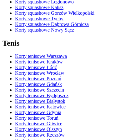
Korty squashowe Legionowo
Korty squashowe Kalisz
Korty squashowe Gorzów Wielkopolski
Korty squashowe Tychy
Korty squashowe Dąbrowa Górnicza
Korty squashowe Nowy Sącz
Tenis
Korty tenisowe Warszawa
Korty tenisowe Kraków
Korty tenisowe Łódź
Korty tenisowe Wrocław
Korty tenisowe Poznań
Korty tenisowe Gdańsk
Korty tenisowe Szczecin
Korty tenisowe Bydgoszcz
Korty tenisowe Białystok
Korty tenisowe Katowice
Korty tenisowe Gdynia
Korty tenisowe Toruń
Korty tenisowe Gliwice
Korty tenisowe Olsztyn
Korty tenisowe Rzeszów