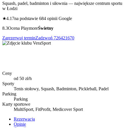
Squash, padel, badminton i siłownia — największe centrum sportu
w Łodzi
★
4.17
na podstawie 684 opinii Google
8.3
Ocena Playmore
Świetny
Zarezerwuj termin
Zadzwoń
726421670
Ceny
od 50 zł/h
Sporty
Tenis stołowy, Squash, Badminton, Pickleball, Padel
Parking
Parking
Karty sportowe
MultiSport, FitProfit, Medicover Sport
Rezerwacja
Opinie