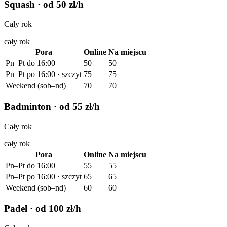
Squash
· od 50 zł/h
Cały rok
cały rok
Pora
Online
Na miejscu
Pn–Pt do 16:00
50
50
Pn–Pt po 16:00 · szczyt
75
75
Weekend (sob–nd)
70
70
Badminton
· od 55 zł/h
Cały rok
cały rok
Pora
Online
Na miejscu
Pn–Pt do 16:00
55
55
Pn–Pt po 16:00 · szczyt
65
65
Weekend (sob–nd)
60
60
Padel
· od 100 zł/h