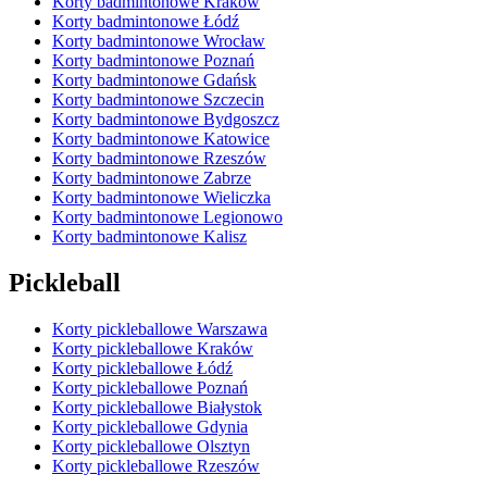
Korty badmintonowe Kraków
Korty badmintonowe Łódź
Korty badmintonowe Wrocław
Korty badmintonowe Poznań
Korty badmintonowe Gdańsk
Korty badmintonowe Szczecin
Korty badmintonowe Bydgoszcz
Korty badmintonowe Katowice
Korty badmintonowe Rzeszów
Korty badmintonowe Zabrze
Korty badmintonowe Wieliczka
Korty badmintonowe Legionowo
Korty badmintonowe Kalisz
Pickleball
Korty pickleballowe Warszawa
Korty pickleballowe Kraków
Korty pickleballowe Łódź
Korty pickleballowe Poznań
Korty pickleballowe Białystok
Korty pickleballowe Gdynia
Korty pickleballowe Olsztyn
Korty pickleballowe Rzeszów