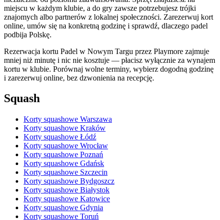
miejscu w każdym klubie, a do gry zawsze potrzebujesz trójki
znajomych albo partnerów z lokalnej społeczności. Zarezerwuj kort
online, umów się na konkretną godzinę i sprawdź, dlaczego padel
podbija Polskę.
Rezerwacja kortu Padel w Nowym Targu przez Playmore zajmuje
mniej niż minutę i nic nie kosztuje — płacisz wyłącznie za wynajem
kortu w klubie. Porównaj wolne terminy, wybierz dogodną godzinę
i zarezerwuj online, bez dzwonienia na recepcję.
Squash
Korty squashowe Warszawa
Korty squashowe Kraków
Korty squashowe Łódź
Korty squashowe Wrocław
Korty squashowe Poznań
Korty squashowe Gdańsk
Korty squashowe Szczecin
Korty squashowe Bydgoszcz
Korty squashowe Białystok
Korty squashowe Katowice
Korty squashowe Gdynia
Korty squashowe Toruń