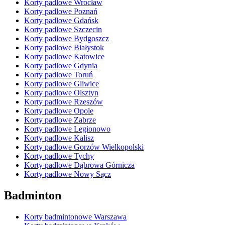
Korty padlowe Wrocław
Korty padlowe Poznań
Korty padlowe Gdańsk
Korty padlowe Szczecin
Korty padlowe Bydgoszcz
Korty padlowe Białystok
Korty padlowe Katowice
Korty padlowe Gdynia
Korty padlowe Toruń
Korty padlowe Gliwice
Korty padlowe Olsztyn
Korty padlowe Rzeszów
Korty padlowe Opole
Korty padlowe Zabrze
Korty padlowe Legionowo
Korty padlowe Kalisz
Korty padlowe Gorzów Wielkopolski
Korty padlowe Tychy
Korty padlowe Dąbrowa Górnicza
Korty padlowe Nowy Sącz
Badminton
Korty badmintonowe Warszawa