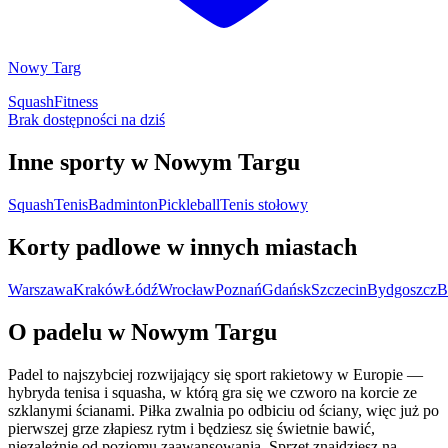
Nowy Targ
Squash
Fitness
Brak dostępności na dziś
Inne sporty w Nowym Targu
Squash
Tenis
Badminton
Pickleball
Tenis stołowy
Korty padlowe w innych miastach
Warszawa
Kraków
Łódź
Wrocław
Poznań
Gdańsk
Szczecin
Bydgoszcz
B
O padelu w Nowym Targu
Padel to najszybciej rozwijający się sport rakietowy w Europie —
hybryda tenisa i squasha, w którą gra się we czworo na korcie ze
szklanymi ścianami. Piłka zwalnia po odbiciu od ściany, więc już po
pierwszej grze złapiesz rytm i będziesz się świetnie bawić,
niezależnie od poziomu zaawansowania. Sprzęt znajdziesz na