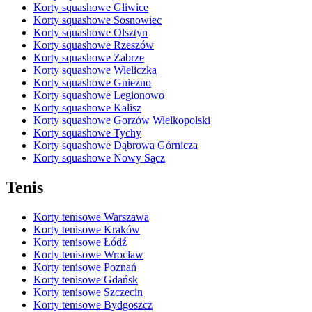
Korty squashowe Gliwice
Korty squashowe Sosnowiec
Korty squashowe Olsztyn
Korty squashowe Rzeszów
Korty squashowe Zabrze
Korty squashowe Wieliczka
Korty squashowe Gniezno
Korty squashowe Legionowo
Korty squashowe Kalisz
Korty squashowe Gorzów Wielkopolski
Korty squashowe Tychy
Korty squashowe Dąbrowa Górnicza
Korty squashowe Nowy Sącz
Tenis
Korty tenisowe Warszawa
Korty tenisowe Kraków
Korty tenisowe Łódź
Korty tenisowe Wrocław
Korty tenisowe Poznań
Korty tenisowe Gdańsk
Korty tenisowe Szczecin
Korty tenisowe Bydgoszcz