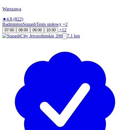
Warszawa
★
4.8
(822)
Badminton
Squash
Tenis stołowy
+2
+12
07:00
08:00
09:00
10:00
7.1 km