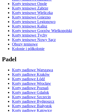
Korty tenisowe Opole
Korty tenisowe Zabrze
Korty tenisowe Wieliczka
Korty tenisowe Gniezno
Korty tenisowe Legionowo
Korty tenisowe Kalisz
Korty tenisowe Gorzów Wielkopolski
Korty tenisowe Tychy
Korty tenisowe Nowy Sącz
Obozy tenisowe
Kolonie i półkolonie
Padel
Korty padlowe Warszawa
Korty padlowe Kraków
Korty padlowe Łódź
Korty padlowe Wrocław
Korty padlowe Poznań
Korty padlowe Gdańsk
Korty padlowe Szczecin
Korty padlowe Bydgoszcz
Korty padlowe Białystok
Korty padlowe Katowice