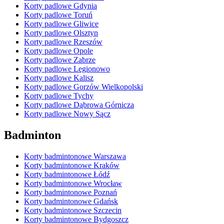
Korty padlowe Gdynia
Korty padlowe Toruń
Korty padlowe Gliwice
Korty padlowe Olsztyn
Korty padlowe Rzeszów
Korty padlowe Opole
Korty padlowe Zabrze
Korty padlowe Legionowo
Korty padlowe Kalisz
Korty padlowe Gorzów Wielkopolski
Korty padlowe Tychy
Korty padlowe Dąbrowa Górnicza
Korty padlowe Nowy Sącz
Badminton
Korty badmintonowe Warszawa
Korty badmintonowe Kraków
Korty badmintonowe Łódź
Korty badmintonowe Wrocław
Korty badmintonowe Poznań
Korty badmintonowe Gdańsk
Korty badmintonowe Szczecin
Korty badmintonowe Bydgoszcz