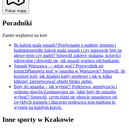
Pokaż mapę
Poradniki
Zanim wejdziesz na kort
Ile kalorii spala squash? Porównanie z padlem, tenisem i
badmintonem
Ile kalorii spala squash i czy naprawdę bije na
głowę tenis czy padel? Sprawdź zakresy spalania, korzyści
zdrowotne i dowiedz się, jak squash wspiera odchudzanie.
Squash Warszawa — gdzie grać? Przewodnik po
kortach
Planujesz grać w squasha w Warszawie? Sprawdź, ile
kosztuje kort, jak działają karty sportowe i jak w kilka
kliknięć zarezerwować obiekt blisko siebie.
Buty do squasha – jak wybrać? Podeszwa, amortyzacja i
ochrona stawów
Zastanawiasz się, jakie buty do squasha
wybrać? Sprawdź, czym różni się obuwie squashowe od
zwykłych trampek i dlaczego podeszwa non-marking to
wymóg na każdym korcie.
Inne sporty w Krakowie