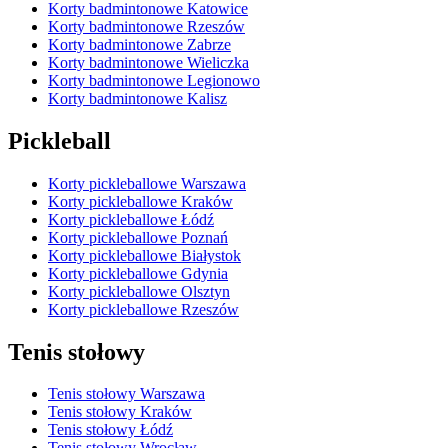
Korty badmintonowe Katowice
Korty badmintonowe Rzeszów
Korty badmintonowe Zabrze
Korty badmintonowe Wieliczka
Korty badmintonowe Legionowo
Korty badmintonowe Kalisz
Pickleball
Korty pickleballowe Warszawa
Korty pickleballowe Kraków
Korty pickleballowe Łódź
Korty pickleballowe Poznań
Korty pickleballowe Białystok
Korty pickleballowe Gdynia
Korty pickleballowe Olsztyn
Korty pickleballowe Rzeszów
Tenis stołowy
Tenis stołowy Warszawa
Tenis stołowy Kraków
Tenis stołowy Łódź
Tenis stołowy Wrocław