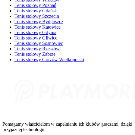
Tenis stołowy Poznań
Tenis stołowy Gdańsk
Tenis stołowy Szczecin
Tenis stołowy Bydgoszcz
Tenis stołowy Katowice
Tenis stołowy Gdynia
Tenis stołowy Gliwice
Tenis stołowy Sosnowiec
Tenis stołowy Rzeszów
Tenis stołowy Zabrze
Tenis stołowy Gorzów Wielkopolski
Pomagamy właścicielom w zapełnianiu ich klubów graczami, dzięki
przyjaznej technologii.