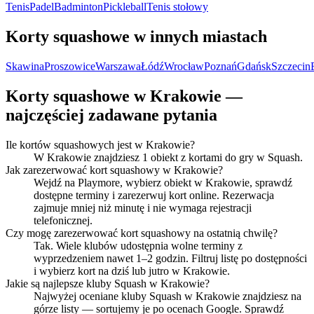
Tenis
Padel
Badminton
Pickleball
Tenis stołowy
Korty squashowe w innych miastach
Skawina
Proszowice
Warszawa
Łódź
Wrocław
Poznań
Gdańsk
Szczecin
Korty squashowe w Krakowie —
najczęściej zadawane pytania
Ile kortów squashowych jest w Krakowie?
W Krakowie znajdziesz 1 obiekt z kortami do gry w Squash.
Jak zarezerwować kort squashowy w Krakowie?
Wejdź na Playmore, wybierz obiekt w Krakowie, sprawdź
dostępne terminy i zarezerwuj kort online. Rezerwacja
zajmuje mniej niż minutę i nie wymaga rejestracji
telefonicznej.
Czy mogę zarezerwować kort squashowy na ostatnią chwilę?
Tak. Wiele klubów udostępnia wolne terminy z
wyprzedzeniem nawet 1–2 godzin. Filtruj listę po dostępności
i wybierz kort na dziś lub jutro w Krakowie.
Jakie są najlepsze kluby Squash w Krakowie?
Najwyżej oceniane kluby Squash w Krakowie znajdziesz na
górze listy — sortujemy je po ocenach Google. Sprawdź