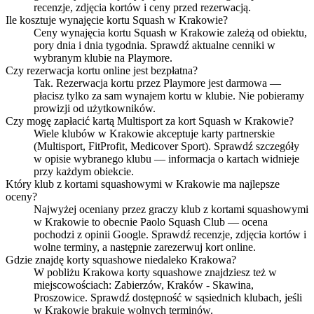
recenzje, zdjęcia kortów i ceny przed rezerwacją.
Ile kosztuje wynajęcie kortu Squash w Krakowie?
Ceny wynajęcia kortu Squash w Krakowie zależą od obiektu,
pory dnia i dnia tygodnia. Sprawdź aktualne cenniki w
wybranym klubie na Playmore.
Czy rezerwacja kortu online jest bezpłatna?
Tak. Rezerwacja kortu przez Playmore jest darmowa —
płacisz tylko za sam wynajem kortu w klubie. Nie pobieramy
prowizji od użytkowników.
Czy mogę zapłacić kartą Multisport za kort Squash w Krakowie?
Wiele klubów w Krakowie akceptuje karty partnerskie
(Multisport, FitProfit, Medicover Sport). Sprawdź szczegóły
w opisie wybranego klubu — informacja o kartach widnieje
przy każdym obiekcie.
Który klub z kortami squashowymi w Krakowie ma najlepsze
oceny?
Najwyżej oceniany przez graczy klub z kortami squashowymi
w Krakowie to obecnie Paolo Squash Club — ocena
pochodzi z opinii Google. Sprawdź recenzje, zdjęcia kortów i
wolne terminy, a następnie zarezerwuj kort online.
Gdzie znajdę korty squashowe niedaleko Krakowa?
W pobliżu Krakowa korty squashowe znajdziesz też w
miejscowościach: Zabierzów, Kraków - Skawina,
Proszowice. Sprawdź dostępność w sąsiednich klubach, jeśli
w Krakowie brakuje wolnych terminów.