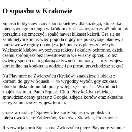
O squashu w Krakowie
Squash to błyskawiczny sport rakietowy dla każdego, kto szuka
intensywnego treningu w krótkim czasie — wystarczy 45 minut, by
porządnie się zmęczyć i spalić nawet kilkaset kalorii. Gra się na
zamkniętym korcie, więc pogoda nigdy nie pokrzyżuje planów, a
podstawowe reguły opanujesz już podczas pierwszej wizyty.
Większość klubów wypożycza rakiety i okulary ochronne, dzięki
czemu spróbujesz bez inwestowania we własny sprzęt. To też
świetny sposób na regularną aktywność po pracy — rezerwujesz
kort online na konkretną godzinę i po prostu przychodzisz zagrać.
Na Playmore na Zwierzyńcu (Kraków) znajdziesz 1 obiekt z
kortami do gry w Squash — to wygodny wybór, gdy szukasz
obiektu blisko domu lub pracy w tej części miasta. Wśród nich
znajdziesz m.in. Paolo Squash Club. Przy każdym obiekcie
sprawdzisz oceny graczy z Google, zdjęcia kortów oraz aktualne
ceny, zanim zarezerwujesz termin.
Grasz w okolicy? Sprawdź też korty Squash w pobliskich
miejscowościach: Zabierzów, Kraków - Skawina, Proszowice.
Rezerwacja kortu Squash na Zwierzyńcu przez Playmore zajmuje