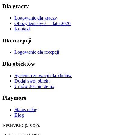
Dla graczy
Logowanie dla graczy
Obozy tenisowe — lato 2026
Kontakt
Dla recepcji
Logowanie dla recepcji
Dla obiektów
System rezerwacji dla klubów
Dodaj swój obiekt
Umów 30-min demo
Playmore
Status usług
Blog
Reservise Sp. z o.o.