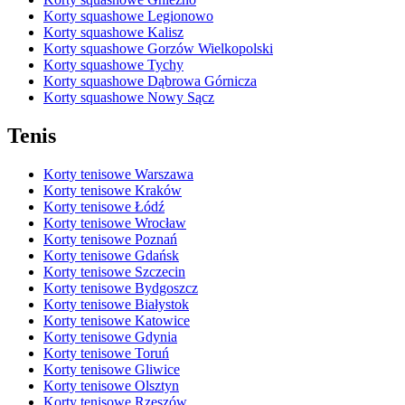
Korty squashowe Legionowo
Korty squashowe Kalisz
Korty squashowe Gorzów Wielkopolski
Korty squashowe Tychy
Korty squashowe Dąbrowa Górnicza
Korty squashowe Nowy Sącz
Tenis
Korty tenisowe Warszawa
Korty tenisowe Kraków
Korty tenisowe Łódź
Korty tenisowe Wrocław
Korty tenisowe Poznań
Korty tenisowe Gdańsk
Korty tenisowe Szczecin
Korty tenisowe Bydgoszcz
Korty tenisowe Białystok
Korty tenisowe Katowice
Korty tenisowe Gdynia
Korty tenisowe Toruń
Korty tenisowe Gliwice
Korty tenisowe Olsztyn
Korty tenisowe Rzeszów