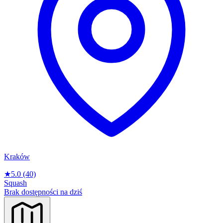
Kraków
★
5.0
(40)
Squash
Brak dostępności na dziś