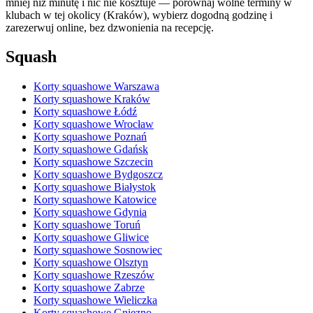
mniej niż minutę i nic nie kosztuje — porównaj wolne terminy w
klubach w tej okolicy (Kraków), wybierz dogodną godzinę i
zarezerwuj online, bez dzwonienia na recepcję.
Squash
Korty squashowe Warszawa
Korty squashowe Kraków
Korty squashowe Łódź
Korty squashowe Wrocław
Korty squashowe Poznań
Korty squashowe Gdańsk
Korty squashowe Szczecin
Korty squashowe Bydgoszcz
Korty squashowe Białystok
Korty squashowe Katowice
Korty squashowe Gdynia
Korty squashowe Toruń
Korty squashowe Gliwice
Korty squashowe Sosnowiec
Korty squashowe Olsztyn
Korty squashowe Rzeszów
Korty squashowe Zabrze
Korty squashowe Wieliczka
Korty squashowe Gniezno