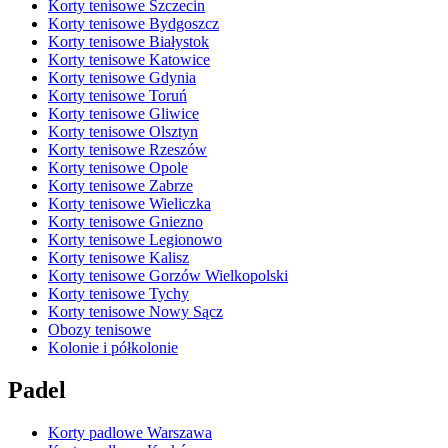
Korty tenisowe Szczecin
Korty tenisowe Bydgoszcz
Korty tenisowe Białystok
Korty tenisowe Katowice
Korty tenisowe Gdynia
Korty tenisowe Toruń
Korty tenisowe Gliwice
Korty tenisowe Olsztyn
Korty tenisowe Rzeszów
Korty tenisowe Opole
Korty tenisowe Zabrze
Korty tenisowe Wieliczka
Korty tenisowe Gniezno
Korty tenisowe Legionowo
Korty tenisowe Kalisz
Korty tenisowe Gorzów Wielkopolski
Korty tenisowe Tychy
Korty tenisowe Nowy Sącz
Obozy tenisowe
Kolonie i półkolonie
Padel
Korty padlowe Warszawa