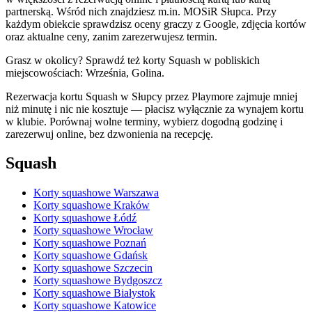
partnerską. Wśród nich znajdziesz m.in. MOSiR Słupca. Przy
każdym obiekcie sprawdzisz oceny graczy z Google, zdjęcia kortów
oraz aktualne ceny, zanim zarezerwujesz termin.
Grasz w okolicy? Sprawdź też korty Squash w pobliskich
miejscowościach: Września, Golina.
Rezerwacja kortu Squash w Słupcy przez Playmore zajmuje mniej
niż minutę i nic nie kosztuje — płacisz wyłącznie za wynajem kortu
w klubie. Porównaj wolne terminy, wybierz dogodną godzinę i
zarezerwuj online, bez dzwonienia na recepcję.
Squash
Korty squashowe Warszawa
Korty squashowe Kraków
Korty squashowe Łódź
Korty squashowe Wrocław
Korty squashowe Poznań
Korty squashowe Gdańsk
Korty squashowe Szczecin
Korty squashowe Bydgoszcz
Korty squashowe Białystok
Korty squashowe Katowice