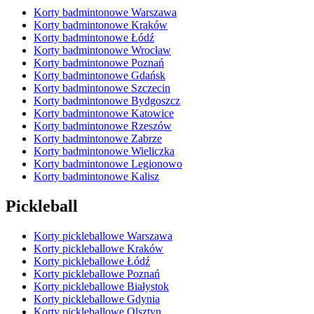
Korty badmintonowe Warszawa
Korty badmintonowe Kraków
Korty badmintonowe Łódź
Korty badmintonowe Wrocław
Korty badmintonowe Poznań
Korty badmintonowe Gdańsk
Korty badmintonowe Szczecin
Korty badmintonowe Bydgoszcz
Korty badmintonowe Katowice
Korty badmintonowe Rzeszów
Korty badmintonowe Zabrze
Korty badmintonowe Wieliczka
Korty badmintonowe Legionowo
Korty badmintonowe Kalisz
Pickleball
Korty pickleballowe Warszawa
Korty pickleballowe Kraków
Korty pickleballowe Łódź
Korty pickleballowe Poznań
Korty pickleballowe Białystok
Korty pickleballowe Gdynia
Korty pickleballowe Olsztyn