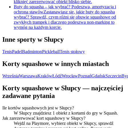
kliknięć zarezerwować obiekt blisko siebie.
Buty do squasha – jak wybrać? Podeszwa, amortyzacja i
ochrona stawów
Zastanawiasz się, jakie buty do squasha
wybrać? Sprawdź, czym różni się obuwie squashowe od
zwykłych trampek i dlaczego podeszwa non-marking to
wymóg na każdym korcie.
Inne sporty w Słupcy
Tenis
Padel
Badminton
Pickleball
Tenis stołowy
Korty squashowe w innych miastach
Września
Warszawa
Kraków
Łódź
Wrocław
Poznań
Gdańsk
Szczecin
By
Korty squashowe w Słupcy — najczęściej
zadawane pytania
Ile kortów squashowych jest w Słupcy?
W Słupcy znajdziesz 1 obiekt z kortami do gry w Squash.
Jak zarezerwować kort squashowy w Słupcy?
Wejdź na Playmore, wybierz obiekt w Słupcy, sprawdź