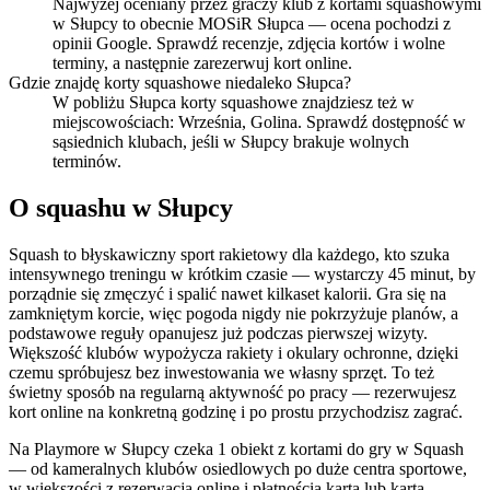
Najwyżej oceniany przez graczy klub z kortami squashowymi
w Słupcy to obecnie MOSiR Słupca — ocena pochodzi z
opinii Google. Sprawdź recenzje, zdjęcia kortów i wolne
terminy, a następnie zarezerwuj kort online.
Gdzie znajdę korty squashowe niedaleko Słupca?
W pobliżu Słupca korty squashowe znajdziesz też w
miejscowościach: Września, Golina. Sprawdź dostępność w
sąsiednich klubach, jeśli w Słupcy brakuje wolnych
terminów.
O squashu w Słupcy
Squash to błyskawiczny sport rakietowy dla każdego, kto szuka
intensywnego treningu w krótkim czasie — wystarczy 45 minut, by
porządnie się zmęczyć i spalić nawet kilkaset kalorii. Gra się na
zamkniętym korcie, więc pogoda nigdy nie pokrzyżuje planów, a
podstawowe reguły opanujesz już podczas pierwszej wizyty.
Większość klubów wypożycza rakiety i okulary ochronne, dzięki
czemu spróbujesz bez inwestowania we własny sprzęt. To też
świetny sposób na regularną aktywność po pracy — rezerwujesz
kort online na konkretną godzinę i po prostu przychodzisz zagrać.
Na Playmore w Słupcy czeka 1 obiekt z kortami do gry w Squash
— od kameralnych klubów osiedlowych po duże centra sportowe,
w większości z rezerwacją online i płatnością kartą lub kartą