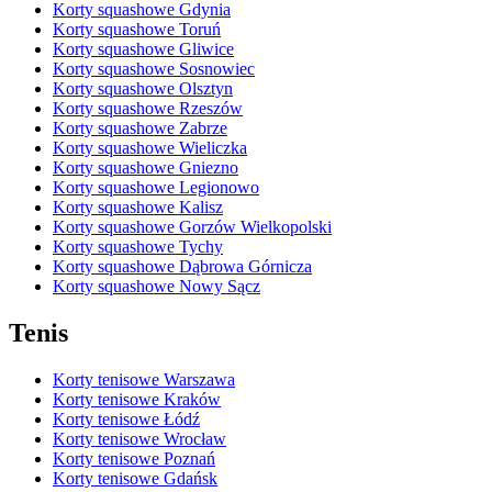
Korty squashowe Gdynia
Korty squashowe Toruń
Korty squashowe Gliwice
Korty squashowe Sosnowiec
Korty squashowe Olsztyn
Korty squashowe Rzeszów
Korty squashowe Zabrze
Korty squashowe Wieliczka
Korty squashowe Gniezno
Korty squashowe Legionowo
Korty squashowe Kalisz
Korty squashowe Gorzów Wielkopolski
Korty squashowe Tychy
Korty squashowe Dąbrowa Górnicza
Korty squashowe Nowy Sącz
Tenis
Korty tenisowe Warszawa
Korty tenisowe Kraków
Korty tenisowe Łódź
Korty tenisowe Wrocław
Korty tenisowe Poznań
Korty tenisowe Gdańsk