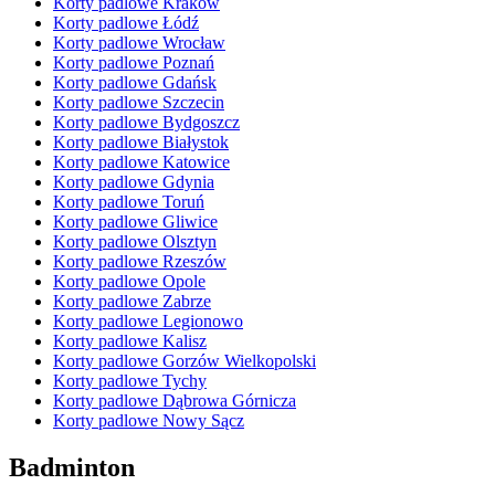
Korty padlowe Kraków
Korty padlowe Łódź
Korty padlowe Wrocław
Korty padlowe Poznań
Korty padlowe Gdańsk
Korty padlowe Szczecin
Korty padlowe Bydgoszcz
Korty padlowe Białystok
Korty padlowe Katowice
Korty padlowe Gdynia
Korty padlowe Toruń
Korty padlowe Gliwice
Korty padlowe Olsztyn
Korty padlowe Rzeszów
Korty padlowe Opole
Korty padlowe Zabrze
Korty padlowe Legionowo
Korty padlowe Kalisz
Korty padlowe Gorzów Wielkopolski
Korty padlowe Tychy
Korty padlowe Dąbrowa Górnicza
Korty padlowe Nowy Sącz
Badminton