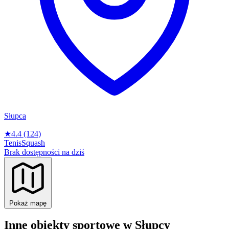
Słupca
★
4.4
(124)
Tenis
Squash
Brak dostępności na dziś
Pokaż mapę
Inne obiekty sportowe w Słupcy