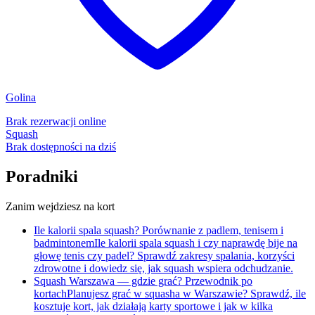
Golina
Brak rezerwacji online
Squash
Brak dostępności na dziś
Poradniki
Zanim wejdziesz na kort
Ile kalorii spala squash? Porównanie z padlem, tenisem i
badmintonem
Ile kalorii spala squash i czy naprawdę bije na
głowę tenis czy padel? Sprawdź zakresy spalania, korzyści
zdrowotne i dowiedz się, jak squash wspiera odchudzanie.
Squash Warszawa — gdzie grać? Przewodnik po
kortach
Planujesz grać w squasha w Warszawie? Sprawdź, ile
kosztuje kort, jak działają karty sportowe i jak w kilka