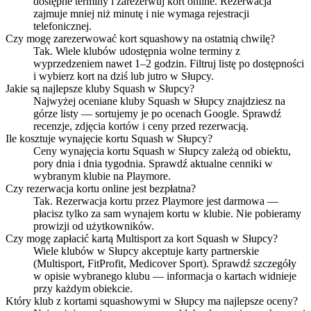
dostępne terminy i zarezerwuj kort online. Rezerwacja
zajmuje mniej niż minutę i nie wymaga rejestracji
telefonicznej.
Czy mogę zarezerwować kort squashowy na ostatnią chwilę?
Tak. Wiele klubów udostępnia wolne terminy z
wyprzedzeniem nawet 1–2 godzin. Filtruj listę po dostępności
i wybierz kort na dziś lub jutro w Słupcy.
Jakie są najlepsze kluby Squash w Słupcy?
Najwyżej oceniane kluby Squash w Słupcy znajdziesz na
górze listy — sortujemy je po ocenach Google. Sprawdź
recenzje, zdjęcia kortów i ceny przed rezerwacją.
Ile kosztuje wynajęcie kortu Squash w Słupcy?
Ceny wynajęcia kortu Squash w Słupcy zależą od obiektu,
pory dnia i dnia tygodnia. Sprawdź aktualne cenniki w
wybranym klubie na Playmore.
Czy rezerwacja kortu online jest bezpłatna?
Tak. Rezerwacja kortu przez Playmore jest darmowa —
płacisz tylko za sam wynajem kortu w klubie. Nie pobieramy
prowizji od użytkowników.
Czy mogę zapłacić kartą Multisport za kort Squash w Słupcy?
Wiele klubów w Słupcy akceptuje karty partnerskie
(Multisport, FitProfit, Medicover Sport). Sprawdź szczegóły
w opisie wybranego klubu — informacja o kartach widnieje
przy każdym obiekcie.
Który klub z kortami squashowymi w Słupcy ma najlepsze oceny?