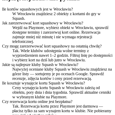
Ile kortów squashowych jest w Wrocławiu?
W Wrocławiu znajdziesz 2 obiekty z kortami do gry w
Squash.
Jak zarezerwować kort squashowy w Wrocławiu?
Wejdź na Playmore, wybierz obiekt w Wrocławiu, sprawdź
dostępne terminy i zarezerwuj kort online. Rezerwacja
zajmuje mniej niż minutę i nie wymaga rejestracji
telefonicznej.
Czy mogę zarezerwować kort squashowy na ostatnią chwilę?
Tak. Wiele klubów udostępnia wolne terminy z
wyprzedzeniem nawet 1–2 godzin. Filtruj listę po dostępności
i wybierz kort na dziś lub jutro w Wrocławiu.
Jakie są najlepsze kluby Squash w Wrocławiu?
Najwyżej oceniane kluby Squash w Wrocławiu znajdziesz na
górze listy — sortujemy je po ocenach Google. Sprawdź
recenzje, zdjęcia kortów i ceny przed rezerwacją.
Ile kosztuje wynajęcie kortu Squash w Wrocławiu?
Ceny wynajęcia kortu Squash w Wrocławiu zależą od
obiektu, pory dnia i dnia tygodnia. Sprawdź aktualne cenniki
w wybranym klubie na Playmore.
Czy rezerwacja kortu online jest bezpłatna?
Tak. Rezerwacja kortu przez Playmore jest darmowa —
płacisz tylko za sam wynajem kortu w klubie. Nie pobieramy