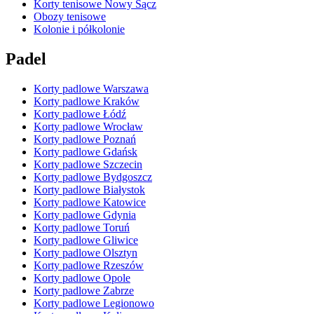
Korty tenisowe Nowy Sącz
Obozy tenisowe
Kolonie i półkolonie
Padel
Korty padlowe Warszawa
Korty padlowe Kraków
Korty padlowe Łódź
Korty padlowe Wrocław
Korty padlowe Poznań
Korty padlowe Gdańsk
Korty padlowe Szczecin
Korty padlowe Bydgoszcz
Korty padlowe Białystok
Korty padlowe Katowice
Korty padlowe Gdynia
Korty padlowe Toruń
Korty padlowe Gliwice
Korty padlowe Olsztyn
Korty padlowe Rzeszów
Korty padlowe Opole
Korty padlowe Zabrze
Korty padlowe Legionowo