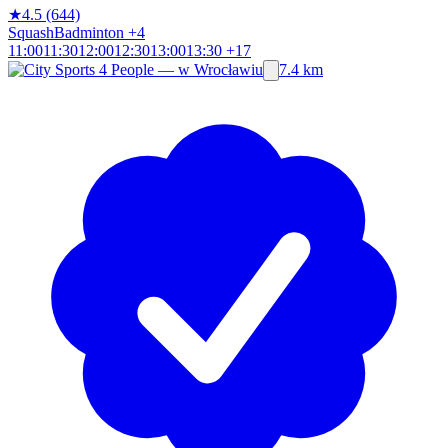
★
4.5
(644)
Squash
Badminton
+4
11:00
11:30
12:00
12:30
13:00
13:30
+17
7.4 km