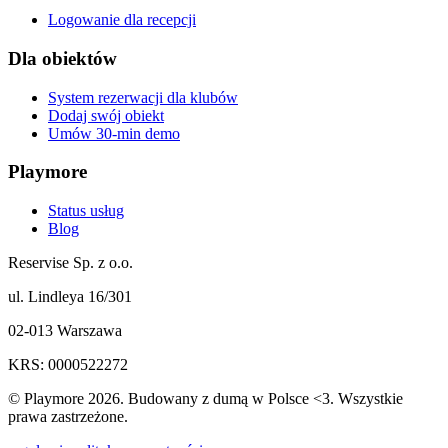
Logowanie dla recepcji
Dla obiektów
System rezerwacji dla klubów
Dodaj swój obiekt
Umów 30-min demo
Playmore
Status usług
Blog
Reservise Sp. z o.o.
ul. Lindleya 16/301
02-013 Warszawa
KRS: 0000522272
© Playmore 2026. Budowany z dumą w Polsce <3. Wszystkie
prawa zastrzeżone.