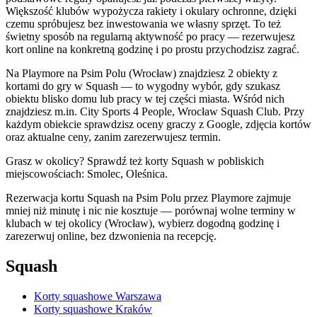
Większość klubów wypożycza rakiety i okulary ochronne, dzięki
czemu spróbujesz bez inwestowania we własny sprzęt. To też
świetny sposób na regularną aktywność po pracy — rezerwujesz
kort online na konkretną godzinę i po prostu przychodzisz zagrać.
Na Playmore na Psim Polu (Wrocław) znajdziesz 2 obiekty z
kortami do gry w Squash — to wygodny wybór, gdy szukasz
obiektu blisko domu lub pracy w tej części miasta. Wśród nich
znajdziesz m.in. City Sports 4 People, Wrocław Squash Club. Przy
każdym obiekcie sprawdzisz oceny graczy z Google, zdjęcia kortów
oraz aktualne ceny, zanim zarezerwujesz termin.
Grasz w okolicy? Sprawdź też korty Squash w pobliskich
miejscowościach: Smolec, Oleśnica.
Rezerwacja kortu Squash na Psim Polu przez Playmore zajmuje
mniej niż minutę i nic nie kosztuje — porównaj wolne terminy w
klubach w tej okolicy (Wrocław), wybierz dogodną godzinę i
zarezerwuj online, bez dzwonienia na recepcję.
Squash
Korty squashowe Warszawa
Korty squashowe Kraków