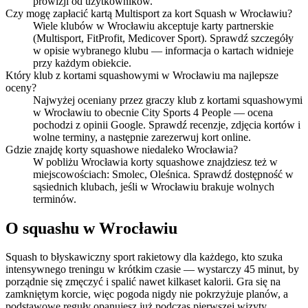
prowizji od użytkowników.
Czy mogę zapłacić kartą Multisport za kort Squash w Wrocławiu?
Wiele klubów w Wrocławiu akceptuje karty partnerskie
(Multisport, FitProfit, Medicover Sport). Sprawdź szczegóły
w opisie wybranego klubu — informacja o kartach widnieje
przy każdym obiekcie.
Który klub z kortami squashowymi w Wrocławiu ma najlepsze
oceny?
Najwyżej oceniany przez graczy klub z kortami squashowymi
w Wrocławiu to obecnie City Sports 4 People — ocena
pochodzi z opinii Google. Sprawdź recenzje, zdjęcia kortów i
wolne terminy, a następnie zarezerwuj kort online.
Gdzie znajdę korty squashowe niedaleko Wrocławia?
W pobliżu Wrocławia korty squashowe znajdziesz też w
miejscowościach: Smolec, Oleśnica. Sprawdź dostępność w
sąsiednich klubach, jeśli w Wrocławiu brakuje wolnych
terminów.
O squashu w Wrocławiu
Squash to błyskawiczny sport rakietowy dla każdego, kto szuka
intensywnego treningu w krótkim czasie — wystarczy 45 minut, by
porządnie się zmęczyć i spalić nawet kilkaset kalorii. Gra się na
zamkniętym korcie, więc pogoda nigdy nie pokrzyżuje planów, a
podstawowe reguły opanujesz już podczas pierwszej wizyty.