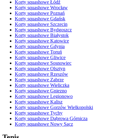
Korty squashowe Łódź
Korty squashowe Wrocław
Korty squashowe Poznań
Korty squashowe Gdańsk
Korty squashowe Szczecin
Korty squashowe Bydgoszcz
Korty squashowe Białystok
Korty squashowe Katowice
Korty squashowe Gdynia
Korty squashowe Toruń
Korty squashowe Gliwice
Korty squashowe Sosnowiec
Korty squashowe Olsztyn
Korty squashowe Rzeszów
Korty squashowe Zabrze
Korty squashowe Wieliczka
Korty squashowe Gniezno
Korty squashowe Legionowo
Korty squashowe Kalisz
Korty squashowe Gorzów Wielkopolski
Korty squashowe Tychy
Korty squashowe Dąbrowa Górnicza
Korty squashowe Nowy Sącz
Tenis