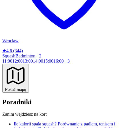
Wrocław
★
4.6
(344)
Squash
Badminton
+2
11:00
12:00
13:00
14:00
15:00
16:00
+3
Pokaż mapę
Poradniki
Zanim wejdziesz na kort
Ile kalorii spala squash? Porównanie z padlem, tenisem i