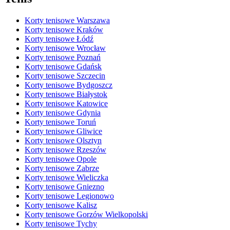
Korty tenisowe Warszawa
Korty tenisowe Kraków
Korty tenisowe Łódź
Korty tenisowe Wrocław
Korty tenisowe Poznań
Korty tenisowe Gdańsk
Korty tenisowe Szczecin
Korty tenisowe Bydgoszcz
Korty tenisowe Białystok
Korty tenisowe Katowice
Korty tenisowe Gdynia
Korty tenisowe Toruń
Korty tenisowe Gliwice
Korty tenisowe Olsztyn
Korty tenisowe Rzeszów
Korty tenisowe Opole
Korty tenisowe Zabrze
Korty tenisowe Wieliczka
Korty tenisowe Gniezno
Korty tenisowe Legionowo
Korty tenisowe Kalisz
Korty tenisowe Gorzów Wielkopolski
Korty tenisowe Tychy