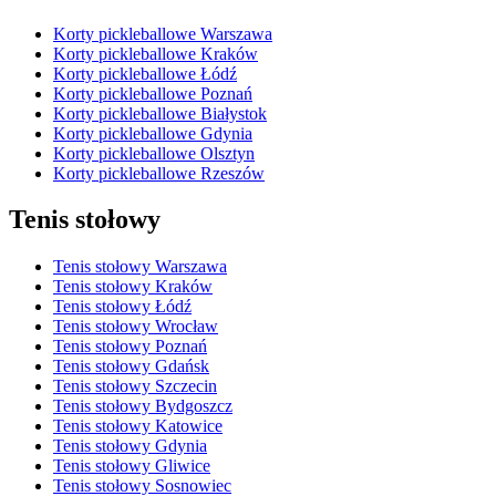
Korty pickleballowe Warszawa
Korty pickleballowe Kraków
Korty pickleballowe Łódź
Korty pickleballowe Poznań
Korty pickleballowe Białystok
Korty pickleballowe Gdynia
Korty pickleballowe Olsztyn
Korty pickleballowe Rzeszów
Tenis stołowy
Tenis stołowy Warszawa
Tenis stołowy Kraków
Tenis stołowy Łódź
Tenis stołowy Wrocław
Tenis stołowy Poznań
Tenis stołowy Gdańsk
Tenis stołowy Szczecin
Tenis stołowy Bydgoszcz
Tenis stołowy Katowice
Tenis stołowy Gdynia
Tenis stołowy Gliwice
Tenis stołowy Sosnowiec