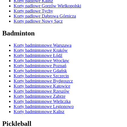
Korty padlowe Kalisz
Korty padlowe Gorzów Wielkopolski
Korty padlowe Tychy
Korty padlowe Dąbrowa Górnicza
Korty padlowe Nowy Sącz
Badminton
Korty badmintonowe Warszawa
Korty badmintonowe Kraków
Korty badmintonowe Łódź
Korty badmintonowe Wrocław
Korty badmintonowe Poznań
Korty badmintonowe Gdańsk
Korty badmintonowe Szczecin
Korty badmintonowe Bydgoszcz
Korty badmintonowe Katowice
Korty badmintonowe Rzeszów
Korty badmintonowe Zabrze
Korty badmintonowe Wieliczka
Korty badmintonowe Legionowo
Korty badmintonowe Kalisz
Pickleball