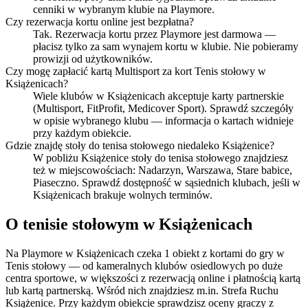
cenniki w wybranym klubie na Playmore.
Czy rezerwacja kortu online jest bezpłatna?
Tak. Rezerwacja kortu przez Playmore jest darmowa —
płacisz tylko za sam wynajem kortu w klubie. Nie pobieramy
prowizji od użytkowników.
Czy mogę zapłacić kartą Multisport za kort Tenis stołowy w
Książenicach?
Wiele klubów w Książenicach akceptuje karty partnerskie
(Multisport, FitProfit, Medicover Sport). Sprawdź szczegóły
w opisie wybranego klubu — informacja o kartach widnieje
przy każdym obiekcie.
Gdzie znajdę stoły do tenisa stołowego niedaleko Książenice?
W pobliżu Książenice stoły do tenisa stołowego znajdziesz
też w miejscowościach: Nadarzyn, Warszawa, Stare babice,
Piaseczno. Sprawdź dostępność w sąsiednich klubach, jeśli w
Książenicach brakuje wolnych terminów.
O tenisie stołowym w Książenicach
Na Playmore w Książenicach czeka 1 obiekt z kortami do gry w
Tenis stołowy — od kameralnych klubów osiedlowych po duże
centra sportowe, w większości z rezerwacją online i płatnością kartą
lub kartą partnerską. Wśród nich znajdziesz m.in. Strefa Ruchu
Książenice. Przy każdym obiekcie sprawdzisz oceny graczy z