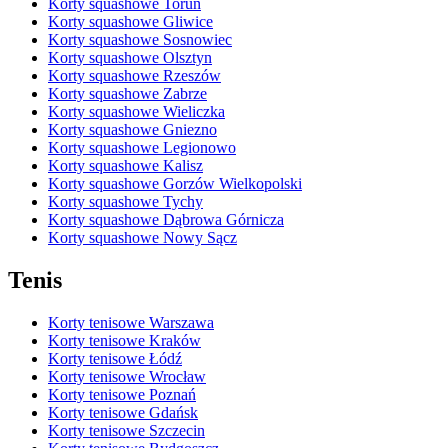
Korty squashowe Toruń
Korty squashowe Gliwice
Korty squashowe Sosnowiec
Korty squashowe Olsztyn
Korty squashowe Rzeszów
Korty squashowe Zabrze
Korty squashowe Wieliczka
Korty squashowe Gniezno
Korty squashowe Legionowo
Korty squashowe Kalisz
Korty squashowe Gorzów Wielkopolski
Korty squashowe Tychy
Korty squashowe Dąbrowa Górnicza
Korty squashowe Nowy Sącz
Tenis
Korty tenisowe Warszawa
Korty tenisowe Kraków
Korty tenisowe Łódź
Korty tenisowe Wrocław
Korty tenisowe Poznań
Korty tenisowe Gdańsk
Korty tenisowe Szczecin