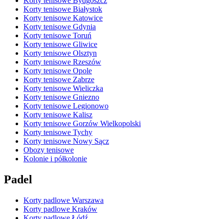
Korty tenisowe Bydgoszcz
Korty tenisowe Białystok
Korty tenisowe Katowice
Korty tenisowe Gdynia
Korty tenisowe Toruń
Korty tenisowe Gliwice
Korty tenisowe Olsztyn
Korty tenisowe Rzeszów
Korty tenisowe Opole
Korty tenisowe Zabrze
Korty tenisowe Wieliczka
Korty tenisowe Gniezno
Korty tenisowe Legionowo
Korty tenisowe Kalisz
Korty tenisowe Gorzów Wielkopolski
Korty tenisowe Tychy
Korty tenisowe Nowy Sącz
Obozy tenisowe
Kolonie i półkolonie
Padel
Korty padlowe Warszawa
Korty padlowe Kraków
Korty padlowe Łódź