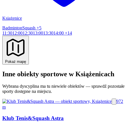
Książenice
Badminton
Squash
+5
11:30
12:00
12:30
13:00
13:30
14:00
+14
Pokaż mapę
Inne obiekty sportowe w Książenicach
Wybrana dyscyplina ma tu niewiele obiektów — sprawdź pozostałe
sporty dostępne na miejscu.
972
m
Klub Tenis&Squash Astra