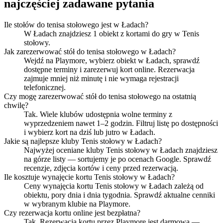
najczęściej zadawane pytania
Ile stołów do tenisa stołowego jest w Ładach?
W Ładach znajdziesz 1 obiekt z kortami do gry w Tenis
stołowy.
Jak zarezerwować stół do tenisa stołowego w Ładach?
Wejdź na Playmore, wybierz obiekt w Ładach, sprawdź
dostępne terminy i zarezerwuj kort online. Rezerwacja
zajmuje mniej niż minutę i nie wymaga rejestracji
telefonicznej.
Czy mogę zarezerwować stół do tenisa stołowego na ostatnią
chwilę?
Tak. Wiele klubów udostępnia wolne terminy z
wyprzedzeniem nawet 1–2 godzin. Filtruj listę po dostępności
i wybierz kort na dziś lub jutro w Ładach.
Jakie są najlepsze kluby Tenis stołowy w Ładach?
Najwyżej oceniane kluby Tenis stołowy w Ładach znajdziesz
na górze listy — sortujemy je po ocenach Google. Sprawdź
recenzje, zdjęcia kortów i ceny przed rezerwacją.
Ile kosztuje wynajęcie kortu Tenis stołowy w Ładach?
Ceny wynajęcia kortu Tenis stołowy w Ładach zależą od
obiektu, pory dnia i dnia tygodnia. Sprawdź aktualne cenniki
w wybranym klubie na Playmore.
Czy rezerwacja kortu online jest bezpłatna?
Tak. Rezerwacja kortu przez Playmore jest darmowa —