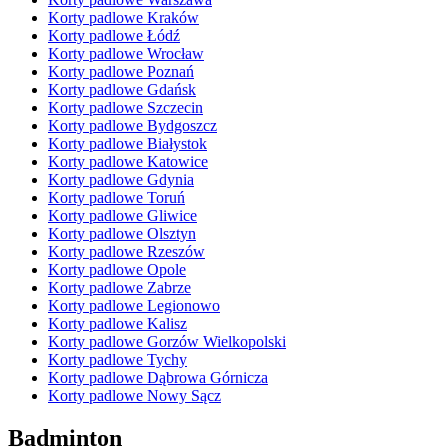
Korty padlowe Kraków
Korty padlowe Łódź
Korty padlowe Wrocław
Korty padlowe Poznań
Korty padlowe Gdańsk
Korty padlowe Szczecin
Korty padlowe Bydgoszcz
Korty padlowe Białystok
Korty padlowe Katowice
Korty padlowe Gdynia
Korty padlowe Toruń
Korty padlowe Gliwice
Korty padlowe Olsztyn
Korty padlowe Rzeszów
Korty padlowe Opole
Korty padlowe Zabrze
Korty padlowe Legionowo
Korty padlowe Kalisz
Korty padlowe Gorzów Wielkopolski
Korty padlowe Tychy
Korty padlowe Dąbrowa Górnicza
Korty padlowe Nowy Sącz
Badminton