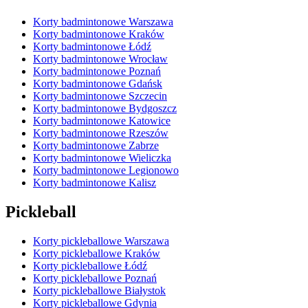
Korty badmintonowe Warszawa
Korty badmintonowe Kraków
Korty badmintonowe Łódź
Korty badmintonowe Wrocław
Korty badmintonowe Poznań
Korty badmintonowe Gdańsk
Korty badmintonowe Szczecin
Korty badmintonowe Bydgoszcz
Korty badmintonowe Katowice
Korty badmintonowe Rzeszów
Korty badmintonowe Zabrze
Korty badmintonowe Wieliczka
Korty badmintonowe Legionowo
Korty badmintonowe Kalisz
Pickleball
Korty pickleballowe Warszawa
Korty pickleballowe Kraków
Korty pickleballowe Łódź
Korty pickleballowe Poznań
Korty pickleballowe Białystok
Korty pickleballowe Gdynia