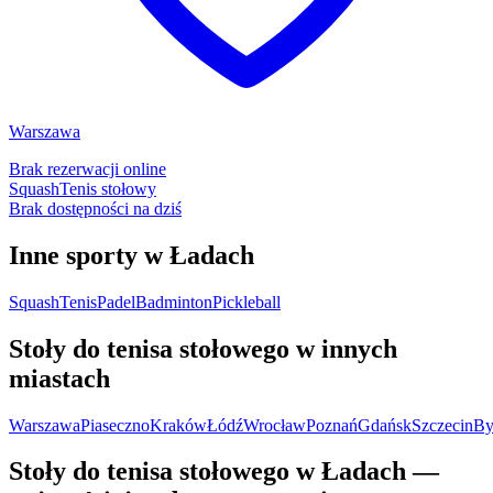
Warszawa
Brak rezerwacji online
Squash
Tenis stołowy
Brak dostępności na dziś
Inne sporty w Ładach
Squash
Tenis
Padel
Badminton
Pickleball
Stoły do tenisa stołowego w innych
miastach
Warszawa
Piaseczno
Kraków
Łódź
Wrocław
Poznań
Gdańsk
Szczecin
By
Stoły do tenisa stołowego w Ładach —