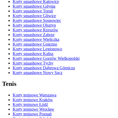
Korty squashowe Katowice
Korty squashowe Gdynia
Korty squashowe Toruń
Korty squashowe Gliwice
Korty squashowe Sosnowiec
Korty squashowe Olsztyn
Korty squashowe Rzeszów
Korty squashowe Zabrze
Korty squashowe Wieliczka
Korty squashowe Gniezno
Korty squashowe Legionowo
Korty squashowe Kalisz
Korty squashowe Gorzów Wielkopolski
Korty squashowe Tychy
Korty squashowe Dąbrowa Górnicza
Korty squashowe Nowy Sącz
Tenis
Korty tenisowe Warszawa
Korty tenisowe Kraków
Korty tenisowe Łódź
Korty tenisowe Wrocław
Korty tenisowe Poznań