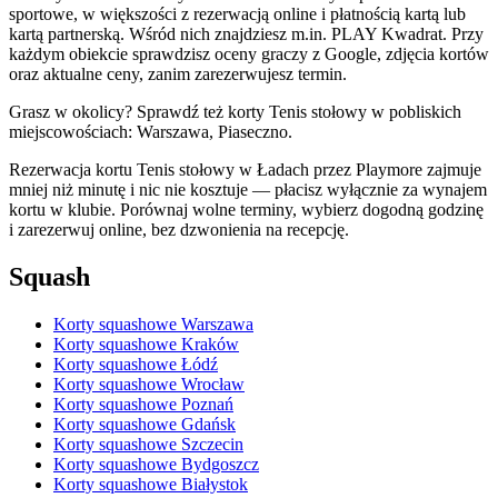
sportowe, w większości z rezerwacją online i płatnością kartą lub
kartą partnerską. Wśród nich znajdziesz m.in. PLAY Kwadrat. Przy
każdym obiekcie sprawdzisz oceny graczy z Google, zdjęcia kortów
oraz aktualne ceny, zanim zarezerwujesz termin.
Grasz w okolicy? Sprawdź też korty Tenis stołowy w pobliskich
miejscowościach: Warszawa, Piaseczno.
Rezerwacja kortu Tenis stołowy w Ładach przez Playmore zajmuje
mniej niż minutę i nic nie kosztuje — płacisz wyłącznie za wynajem
kortu w klubie. Porównaj wolne terminy, wybierz dogodną godzinę
i zarezerwuj online, bez dzwonienia na recepcję.
Squash
Korty squashowe Warszawa
Korty squashowe Kraków
Korty squashowe Łódź
Korty squashowe Wrocław
Korty squashowe Poznań
Korty squashowe Gdańsk
Korty squashowe Szczecin
Korty squashowe Bydgoszcz
Korty squashowe Białystok