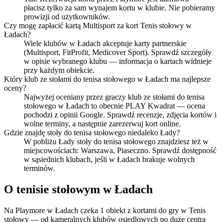
płacisz tylko za sam wynajem kortu w klubie. Nie pobieramy
prowizji od użytkowników.
Czy mogę zapłacić kartą Multisport za kort Tenis stołowy w
Ładach?
Wiele klubów w Ładach akceptuje karty partnerskie
(Multisport, FitProfit, Medicover Sport). Sprawdź szczegóły
w opisie wybranego klubu — informacja o kartach widnieje
przy każdym obiekcie.
Który klub ze stołami do tenisa stołowego w Ładach ma najlepsze
oceny?
Najwyżej oceniany przez graczy klub ze stołami do tenisa
stołowego w Ładach to obecnie PLAY Kwadrat — ocena
pochodzi z opinii Google. Sprawdź recenzje, zdjęcia kortów i
wolne terminy, a następnie zarezerwuj kort online.
Gdzie znajdę stoły do tenisa stołowego niedaleko Łady?
W pobliżu Łady stoły do tenisa stołowego znajdziesz też w
miejscowościach: Warszawa, Piaseczno. Sprawdź dostępność
w sąsiednich klubach, jeśli w Ładach brakuje wolnych
terminów.
O tenisie stołowym w Ładach
Na Playmore w Ładach czeka 1 obiekt z kortami do gry w Tenis
stołowy — od kameralnych klubów osiedlowych po duże centra