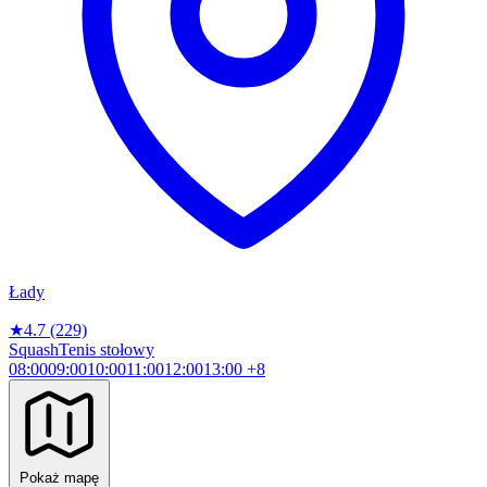
Łady
★
4.7
(229)
Squash
Tenis stołowy
08:00
09:00
10:00
11:00
12:00
13:00
+8
Pokaż mapę