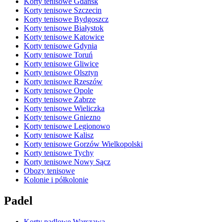
Korty tenisowe Gdańsk
Korty tenisowe Szczecin
Korty tenisowe Bydgoszcz
Korty tenisowe Białystok
Korty tenisowe Katowice
Korty tenisowe Gdynia
Korty tenisowe Toruń
Korty tenisowe Gliwice
Korty tenisowe Olsztyn
Korty tenisowe Rzeszów
Korty tenisowe Opole
Korty tenisowe Zabrze
Korty tenisowe Wieliczka
Korty tenisowe Gniezno
Korty tenisowe Legionowo
Korty tenisowe Kalisz
Korty tenisowe Gorzów Wielkopolski
Korty tenisowe Tychy
Korty tenisowe Nowy Sącz
Obozy tenisowe
Kolonie i półkolonie
Padel
Korty padlowe Warszawa