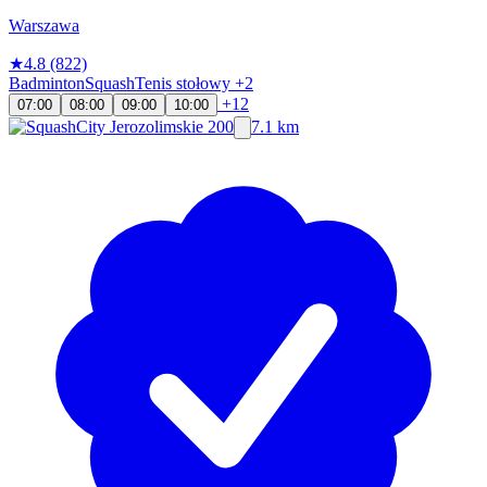
Warszawa
★
4.8
(822)
Badminton
Squash
Tenis stołowy
+2
+12
07:00
08:00
09:00
10:00
7.1 km