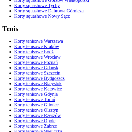
Korty squashowe Gorzów Wielkopolski
Korty squashowe Tychy
Korty squashowe Dąbrowa Górnicza
Korty squashowe Nowy Sącz
Tenis
Korty tenisowe Warszawa
Korty tenisowe Kraków
Korty tenisowe Łódź
Korty tenisowe Wrocław
Korty tenisowe Poznań
Korty tenisowe Gdańsk
Korty tenisowe Szczecin
Korty tenisowe Bydgoszcz
Korty tenisowe Białystok
Korty tenisowe Katowice
Korty tenisowe Gdynia
Korty tenisowe Toruń
Korty tenisowe Gliwice
Korty tenisowe Olsztyn
Korty tenisowe Rzeszów
Korty tenisowe Opole
Korty tenisowe Zabrze
Korty tenisowe Wieliczka