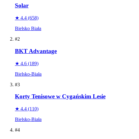
Solar
★ 4.4
(658)
Bielsko Biała
#2
BKT Advantage
★ 4.6
(189)
Bielsko-Biała
#3
Korty Tenisowe w Cygańskim Lesie
★ 4.4
(110)
Bielsko-Biała
#4