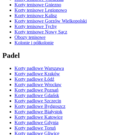
Korty tenisowe Gniezno
Korty tenisowe Legionowo
Korty tenisowe Kalisz
Korty tenisowe Gorzów Wielkopolski
Korty tenisowe Tychy
Korty tenisowe Nowy Sącz
Obozy tenisowe
Kolonie i półkolonie
Padel
Korty padlowe Warszawa
Korty padlowe Kraków
Korty padlowe Łódź
Korty padlowe Wrocław
Korty padlowe Poznań
Korty padlowe Gdańsk
Korty padlowe Szczecin
Korty padlowe Bydgoszcz
Korty padlowe Białystok
Korty padlowe Katowice
Korty padlowe Gdynia
Korty padlowe Toruń
Korty padlowe Gliwice