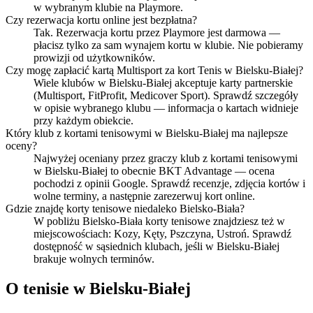
w wybranym klubie na Playmore.
Czy rezerwacja kortu online jest bezpłatna?
Tak. Rezerwacja kortu przez Playmore jest darmowa —
płacisz tylko za sam wynajem kortu w klubie. Nie pobieramy
prowizji od użytkowników.
Czy mogę zapłacić kartą Multisport za kort Tenis w Bielsku-Białej?
Wiele klubów w Bielsku-Białej akceptuje karty partnerskie
(Multisport, FitProfit, Medicover Sport). Sprawdź szczegóły
w opisie wybranego klubu — informacja o kartach widnieje
przy każdym obiekcie.
Który klub z kortami tenisowymi w Bielsku-Białej ma najlepsze
oceny?
Najwyżej oceniany przez graczy klub z kortami tenisowymi
w Bielsku-Białej to obecnie BKT Advantage — ocena
pochodzi z opinii Google. Sprawdź recenzje, zdjęcia kortów i
wolne terminy, a następnie zarezerwuj kort online.
Gdzie znajdę korty tenisowe niedaleko Bielsko-Biała?
W pobliżu Bielsko-Biała korty tenisowe znajdziesz też w
miejscowościach: Kozy, Kęty, Pszczyna, Ustroń. Sprawdź
dostępność w sąsiednich klubach, jeśli w Bielsku-Białej
brakuje wolnych terminów.
O tenisie w Bielsku-Białej