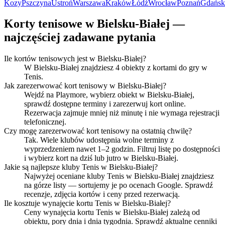
Kozy
Pszczyna
Ustroń
Warszawa
Kraków
Łódź
Wrocław
Poznań
Gdańsk
Korty tenisowe w Bielsku-Białej —
najczęściej zadawane pytania
Ile kortów tenisowych jest w Bielsku-Białej?
W Bielsku-Białej znajdziesz 4 obiekty z kortami do gry w
Tenis.
Jak zarezerwować kort tenisowy w Bielsku-Białej?
Wejdź na Playmore, wybierz obiekt w Bielsku-Białej,
sprawdź dostępne terminy i zarezerwuj kort online.
Rezerwacja zajmuje mniej niż minutę i nie wymaga rejestracji
telefonicznej.
Czy mogę zarezerwować kort tenisowy na ostatnią chwilę?
Tak. Wiele klubów udostępnia wolne terminy z
wyprzedzeniem nawet 1–2 godzin. Filtruj listę po dostępności
i wybierz kort na dziś lub jutro w Bielsku-Białej.
Jakie są najlepsze kluby Tenis w Bielsku-Białej?
Najwyżej oceniane kluby Tenis w Bielsku-Białej znajdziesz
na górze listy — sortujemy je po ocenach Google. Sprawdź
recenzje, zdjęcia kortów i ceny przed rezerwacją.
Ile kosztuje wynajęcie kortu Tenis w Bielsku-Białej?
Ceny wynajęcia kortu Tenis w Bielsku-Białej zależą od
obiektu, pory dnia i dnia tygodnia. Sprawdź aktualne cenniki