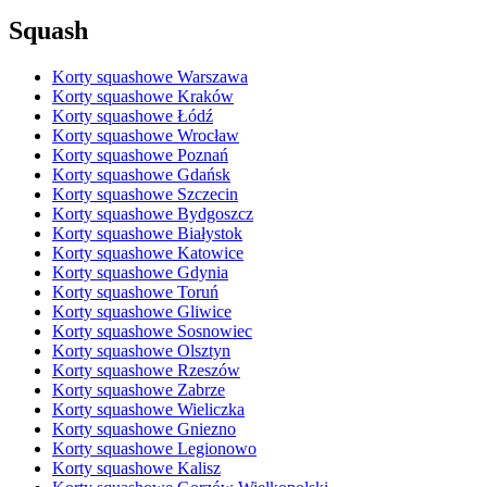
Squash
Korty squashowe Warszawa
Korty squashowe Kraków
Korty squashowe Łódź
Korty squashowe Wrocław
Korty squashowe Poznań
Korty squashowe Gdańsk
Korty squashowe Szczecin
Korty squashowe Bydgoszcz
Korty squashowe Białystok
Korty squashowe Katowice
Korty squashowe Gdynia
Korty squashowe Toruń
Korty squashowe Gliwice
Korty squashowe Sosnowiec
Korty squashowe Olsztyn
Korty squashowe Rzeszów
Korty squashowe Zabrze
Korty squashowe Wieliczka
Korty squashowe Gniezno
Korty squashowe Legionowo
Korty squashowe Kalisz