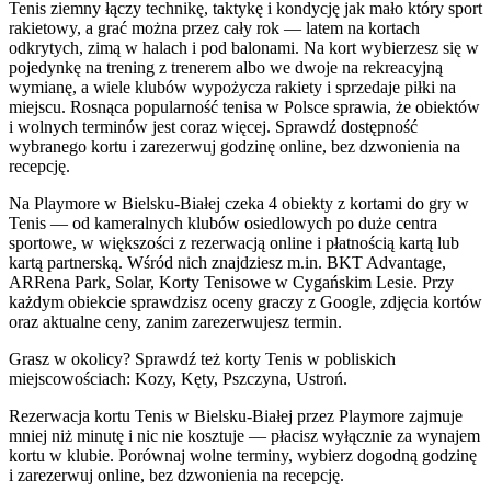
Tenis ziemny łączy technikę, taktykę i kondycję jak mało który sport
rakietowy, a grać można przez cały rok — latem na kortach
odkrytych, zimą w halach i pod balonami. Na kort wybierzesz się w
pojedynkę na trening z trenerem albo we dwoje na rekreacyjną
wymianę, a wiele klubów wypożycza rakiety i sprzedaje piłki na
miejscu. Rosnąca popularność tenisa w Polsce sprawia, że obiektów
i wolnych terminów jest coraz więcej. Sprawdź dostępność
wybranego kortu i zarezerwuj godzinę online, bez dzwonienia na
recepcję.
Na Playmore w Bielsku-Białej czeka 4 obiekty z kortami do gry w
Tenis — od kameralnych klubów osiedlowych po duże centra
sportowe, w większości z rezerwacją online i płatnością kartą lub
kartą partnerską. Wśród nich znajdziesz m.in. BKT Advantage,
ARRena Park, Solar, Korty Tenisowe w Cygańskim Lesie. Przy
każdym obiekcie sprawdzisz oceny graczy z Google, zdjęcia kortów
oraz aktualne ceny, zanim zarezerwujesz termin.
Grasz w okolicy? Sprawdź też korty Tenis w pobliskich
miejscowościach: Kozy, Kęty, Pszczyna, Ustroń.
Rezerwacja kortu Tenis w Bielsku-Białej przez Playmore zajmuje
mniej niż minutę i nic nie kosztuje — płacisz wyłącznie za wynajem
kortu w klubie. Porównaj wolne terminy, wybierz dogodną godzinę
i zarezerwuj online, bez dzwonienia na recepcję.