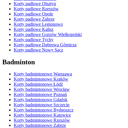
Korty padlowe Olsztyn
Korty padlowe Rzeszów
Korty padlowe Opole
Korty padlowe Zabrze
Korty padlowe Legionowo
Korty padlowe Kalisz
Korty padlowe Gorzów Wielkopolski
Korty padlowe Tychy
Korty padlowe Dąbrowa Górnicza
Korty padlowe Nowy Sącz
Badminton
Korty badmintonowe Warszawa
Korty badmintonowe Kraków
Korty badmintonowe Łódź
Korty badmintonowe Wrocław
Korty badmintonowe Poznań
Korty badmintonowe Gdańsk
Korty badmintonowe Szczecin
Korty badmintonowe Bydgoszcz
Korty badmintonowe Katowice
Korty badmintonowe Rzeszów
Korty badmintonowe Zabrze