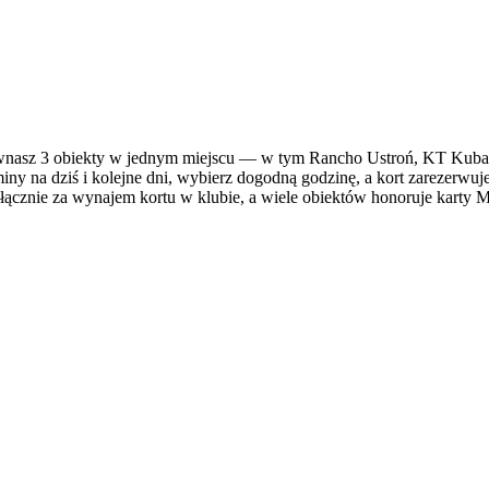
nasz 3 obiekty w jednym miejscu — w tym Rancho Ustroń, KT Kubala
ny na dziś i kolejne dni, wybierz dogodną godzinę, a kort zarezerwuje
ącznie za wynajem kortu w klubie, a wiele obiektów honoruje karty Mul