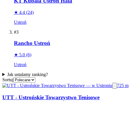
KT Kubala Ustroń Hala
★ 4.4
(24)
Ustroń
#3
Rancho Ustroń
★ 5.0
(6)
Ustroń
Jak ustalamy ranking?
Sortuj
725 m
UTT - Ustrońskie Towarzystwo Tenisowe