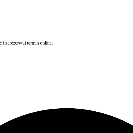
 i zarezerwuj termin online.