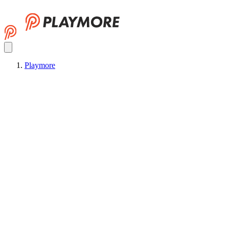
Playmore