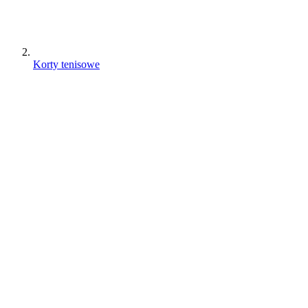
Korty tenisowe