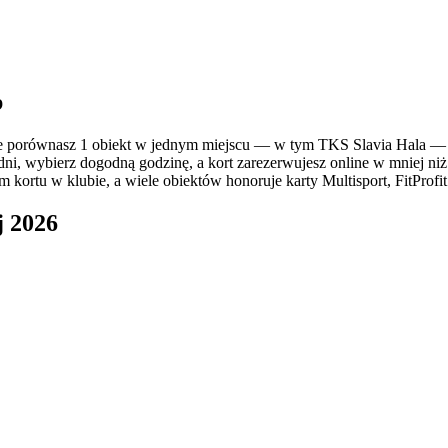
b
 porównasz 1 obiekt w jednym miejscu — w tym TKS Slavia Hala — i 
dni, wybierz dogodną godzinę, a kort zarezerwujesz online w mniej niż
kortu w klubie, a wiele obiektów honoruje karty Multisport, FitProfit
j 2026