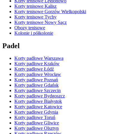
Korty tenisowe Legionowo
Korty tenisowe Kalisz
Korty tenisowe Gorzów Wielkopolski
Korty tenisowe Tychy
Korty tenisowe Nowy Sącz
Obozy tenisowe
Kolonie i półkolonie
Padel
Korty padlowe Warszawa
Korty padlowe Kraków
Korty padlowe Łódź
Korty padlowe Wrocław
Korty padlowe Poznań
Korty padlowe Gdańsk
Korty padlowe Szczecin
Korty padlowe Bydgoszcz
Korty padlowe Białystok
Korty padlowe Katowice
Korty padlowe Gdynia
Korty padlowe Toruń
Korty padlowe Gliwice
Korty padlowe Olsztyn
Korty padlowe Rzeszów