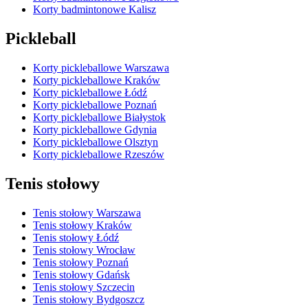
Korty badmintonowe Kalisz
Pickleball
Korty pickleballowe Warszawa
Korty pickleballowe Kraków
Korty pickleballowe Łódź
Korty pickleballowe Poznań
Korty pickleballowe Białystok
Korty pickleballowe Gdynia
Korty pickleballowe Olsztyn
Korty pickleballowe Rzeszów
Tenis stołowy
Tenis stołowy Warszawa
Tenis stołowy Kraków
Tenis stołowy Łódź
Tenis stołowy Wrocław
Tenis stołowy Poznań
Tenis stołowy Gdańsk
Tenis stołowy Szczecin
Tenis stołowy Bydgoszcz