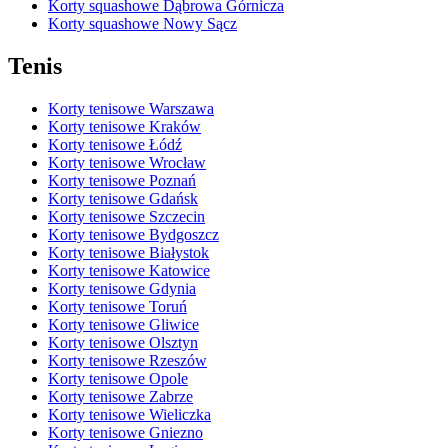
Korty squashowe Dąbrowa Górnicza
Korty squashowe Nowy Sącz
Tenis
Korty tenisowe Warszawa
Korty tenisowe Kraków
Korty tenisowe Łódź
Korty tenisowe Wrocław
Korty tenisowe Poznań
Korty tenisowe Gdańsk
Korty tenisowe Szczecin
Korty tenisowe Bydgoszcz
Korty tenisowe Białystok
Korty tenisowe Katowice
Korty tenisowe Gdynia
Korty tenisowe Toruń
Korty tenisowe Gliwice
Korty tenisowe Olsztyn
Korty tenisowe Rzeszów
Korty tenisowe Opole
Korty tenisowe Zabrze
Korty tenisowe Wieliczka
Korty tenisowe Gniezno