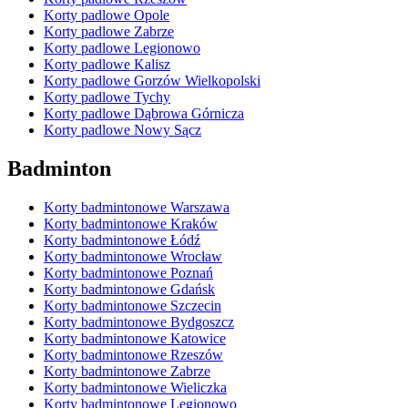
Korty padlowe Opole
Korty padlowe Zabrze
Korty padlowe Legionowo
Korty padlowe Kalisz
Korty padlowe Gorzów Wielkopolski
Korty padlowe Tychy
Korty padlowe Dąbrowa Górnicza
Korty padlowe Nowy Sącz
Badminton
Korty badmintonowe Warszawa
Korty badmintonowe Kraków
Korty badmintonowe Łódź
Korty badmintonowe Wrocław
Korty badmintonowe Poznań
Korty badmintonowe Gdańsk
Korty badmintonowe Szczecin
Korty badmintonowe Bydgoszcz
Korty badmintonowe Katowice
Korty badmintonowe Rzeszów
Korty badmintonowe Zabrze
Korty badmintonowe Wieliczka
Korty badmintonowe Legionowo