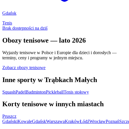
Gdańsk
Tenis
Brak dostępności na dziś
Obozy tenisowe — lato 2026
Wyjazdy tenisowe w Polsce i Europie dla dzieci i dorosłych —
terminy, ceny i programy w jednym miejscu.
Zobacz obozy tenisowe
Inne sporty w Trąbkach Małych
Squash
Padel
Badminton
Pickleball
Tenis stołowy
Korty tenisowe w innych miastach
Pruszcz
Gdański
Kowale
Gdańsk
Warszawa
Kraków
Łódź
Wrocław
Poznań
Szcz