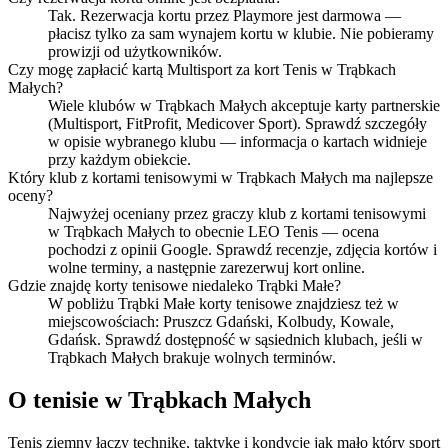
Tak. Rezerwacja kortu przez Playmore jest darmowa —
płacisz tylko za sam wynajem kortu w klubie. Nie pobieramy
prowizji od użytkowników.
Czy mogę zapłacić kartą Multisport za kort Tenis w Trąbkach
Małych?
Wiele klubów w Trąbkach Małych akceptuje karty partnerskie
(Multisport, FitProfit, Medicover Sport). Sprawdź szczegóły
w opisie wybranego klubu — informacja o kartach widnieje
przy każdym obiekcie.
Który klub z kortami tenisowymi w Trąbkach Małych ma najlepsze
oceny?
Najwyżej oceniany przez graczy klub z kortami tenisowymi
w Trąbkach Małych to obecnie LEO Tenis — ocena
pochodzi z opinii Google. Sprawdź recenzje, zdjęcia kortów i
wolne terminy, a następnie zarezerwuj kort online.
Gdzie znajdę korty tenisowe niedaleko Trąbki Małe?
W pobliżu Trąbki Małe korty tenisowe znajdziesz też w
miejscowościach: Pruszcz Gdański, Kolbudy, Kowale,
Gdańsk. Sprawdź dostępność w sąsiednich klubach, jeśli w
Trąbkach Małych brakuje wolnych terminów.
O tenisie w Trąbkach Małych
Tenis ziemny łączy technikę, taktykę i kondycję jak mało który sport