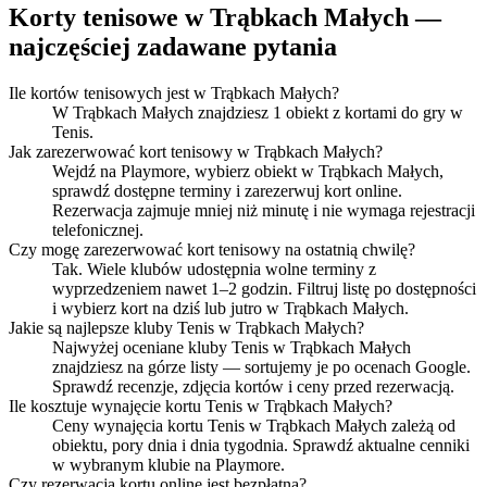
Korty tenisowe w Trąbkach Małych —
najczęściej zadawane pytania
Ile kortów tenisowych jest w Trąbkach Małych?
W Trąbkach Małych znajdziesz 1 obiekt z kortami do gry w
Tenis.
Jak zarezerwować kort tenisowy w Trąbkach Małych?
Wejdź na Playmore, wybierz obiekt w Trąbkach Małych,
sprawdź dostępne terminy i zarezerwuj kort online.
Rezerwacja zajmuje mniej niż minutę i nie wymaga rejestracji
telefonicznej.
Czy mogę zarezerwować kort tenisowy na ostatnią chwilę?
Tak. Wiele klubów udostępnia wolne terminy z
wyprzedzeniem nawet 1–2 godzin. Filtruj listę po dostępności
i wybierz kort na dziś lub jutro w Trąbkach Małych.
Jakie są najlepsze kluby Tenis w Trąbkach Małych?
Najwyżej oceniane kluby Tenis w Trąbkach Małych
znajdziesz na górze listy — sortujemy je po ocenach Google.
Sprawdź recenzje, zdjęcia kortów i ceny przed rezerwacją.
Ile kosztuje wynajęcie kortu Tenis w Trąbkach Małych?
Ceny wynajęcia kortu Tenis w Trąbkach Małych zależą od
obiektu, pory dnia i dnia tygodnia. Sprawdź aktualne cenniki
w wybranym klubie na Playmore.
Czy rezerwacja kortu online jest bezpłatna?