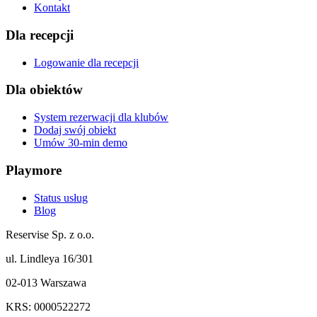
Kontakt
Dla recepcji
Logowanie dla recepcji
Dla obiektów
System rezerwacji dla klubów
Dodaj swój obiekt
Umów 30-min demo
Playmore
Status usług
Blog
Reservise Sp. z o.o.
ul. Lindleya 16/301
02-013 Warszawa
KRS: 0000522272