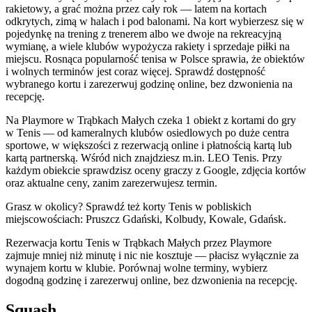
rakietowy, a grać można przez cały rok — latem na kortach
odkrytych, zimą w halach i pod balonami. Na kort wybierzesz się w
pojedynkę na trening z trenerem albo we dwoje na rekreacyjną
wymianę, a wiele klubów wypożycza rakiety i sprzedaje piłki na
miejscu. Rosnąca popularność tenisa w Polsce sprawia, że obiektów
i wolnych terminów jest coraz więcej. Sprawdź dostępność
wybranego kortu i zarezerwuj godzinę online, bez dzwonienia na
recepcję.
Na Playmore w Trąbkach Małych czeka 1 obiekt z kortami do gry
w Tenis — od kameralnych klubów osiedlowych po duże centra
sportowe, w większości z rezerwacją online i płatnością kartą lub
kartą partnerską. Wśród nich znajdziesz m.in. LEO Tenis. Przy
każdym obiekcie sprawdzisz oceny graczy z Google, zdjęcia kortów
oraz aktualne ceny, zanim zarezerwujesz termin.
Grasz w okolicy? Sprawdź też korty Tenis w pobliskich
miejscowościach: Pruszcz Gdański, Kolbudy, Kowale, Gdańsk.
Rezerwacja kortu Tenis w Trąbkach Małych przez Playmore
zajmuje mniej niż minutę i nic nie kosztuje — płacisz wyłącznie za
wynajem kortu w klubie. Porównaj wolne terminy, wybierz
dogodną godzinę i zarezerwuj online, bez dzwonienia na recepcję.
Squash