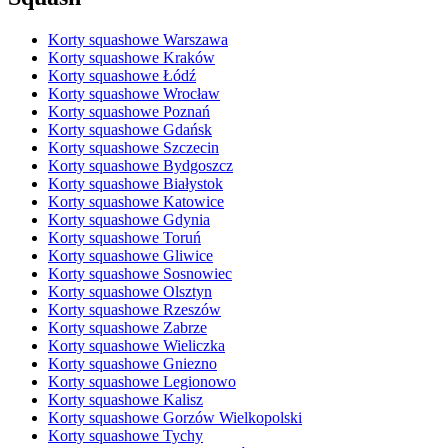
Korty squashowe Warszawa
Korty squashowe Kraków
Korty squashowe Łódź
Korty squashowe Wrocław
Korty squashowe Poznań
Korty squashowe Gdańsk
Korty squashowe Szczecin
Korty squashowe Bydgoszcz
Korty squashowe Białystok
Korty squashowe Katowice
Korty squashowe Gdynia
Korty squashowe Toruń
Korty squashowe Gliwice
Korty squashowe Sosnowiec
Korty squashowe Olsztyn
Korty squashowe Rzeszów
Korty squashowe Zabrze
Korty squashowe Wieliczka
Korty squashowe Gniezno
Korty squashowe Legionowo
Korty squashowe Kalisz
Korty squashowe Gorzów Wielkopolski
Korty squashowe Tychy