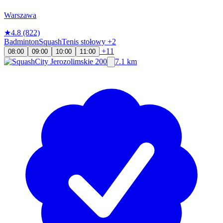
Warszawa
★
4.8
(822)
Badminton
Squash
Tenis stołowy
+2
+11
08:00
09:00
10:00
11:00
7.1 km