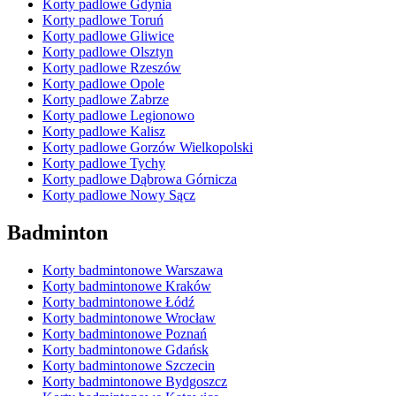
Korty padlowe Gdynia
Korty padlowe Toruń
Korty padlowe Gliwice
Korty padlowe Olsztyn
Korty padlowe Rzeszów
Korty padlowe Opole
Korty padlowe Zabrze
Korty padlowe Legionowo
Korty padlowe Kalisz
Korty padlowe Gorzów Wielkopolski
Korty padlowe Tychy
Korty padlowe Dąbrowa Górnicza
Korty padlowe Nowy Sącz
Badminton
Korty badmintonowe Warszawa
Korty badmintonowe Kraków
Korty badmintonowe Łódź
Korty badmintonowe Wrocław
Korty badmintonowe Poznań
Korty badmintonowe Gdańsk
Korty badmintonowe Szczecin
Korty badmintonowe Bydgoszcz