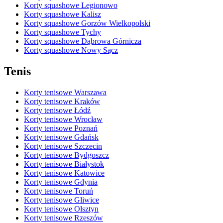
Korty squashowe Legionowo
Korty squashowe Kalisz
Korty squashowe Gorzów Wielkopolski
Korty squashowe Tychy
Korty squashowe Dąbrowa Górnicza
Korty squashowe Nowy Sącz
Tenis
Korty tenisowe Warszawa
Korty tenisowe Kraków
Korty tenisowe Łódź
Korty tenisowe Wrocław
Korty tenisowe Poznań
Korty tenisowe Gdańsk
Korty tenisowe Szczecin
Korty tenisowe Bydgoszcz
Korty tenisowe Białystok
Korty tenisowe Katowice
Korty tenisowe Gdynia
Korty tenisowe Toruń
Korty tenisowe Gliwice
Korty tenisowe Olsztyn
Korty tenisowe Rzeszów