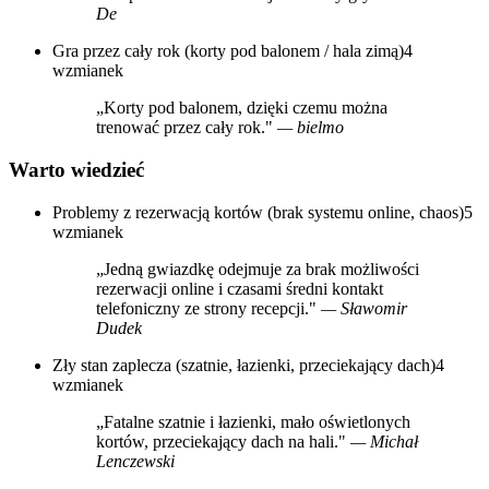
De
Gra przez cały rok (korty pod balonem / hala zimą)
4
wzmianek
„Korty pod balonem, dzięki czemu można
trenować przez cały rok."
— bielmo
Warto wiedzieć
Problemy z rezerwacją kortów (brak systemu online, chaos)
5
wzmianek
„Jedną gwiazdkę odejmuje za brak możliwości
rezerwacji online i czasami średni kontakt
telefoniczny ze strony recepcji."
— Sławomir
Dudek
Zły stan zaplecza (szatnie, łazienki, przeciekający dach)
4
wzmianek
„Fatalne szatnie i łazienki, mało oświetlonych
kortów, przeciekający dach na hali."
— Michał
Lenczewski