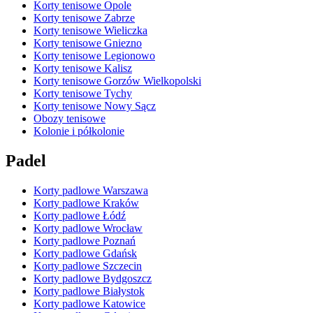
Korty tenisowe Opole
Korty tenisowe Zabrze
Korty tenisowe Wieliczka
Korty tenisowe Gniezno
Korty tenisowe Legionowo
Korty tenisowe Kalisz
Korty tenisowe Gorzów Wielkopolski
Korty tenisowe Tychy
Korty tenisowe Nowy Sącz
Obozy tenisowe
Kolonie i półkolonie
Padel
Korty padlowe Warszawa
Korty padlowe Kraków
Korty padlowe Łódź
Korty padlowe Wrocław
Korty padlowe Poznań
Korty padlowe Gdańsk
Korty padlowe Szczecin
Korty padlowe Bydgoszcz
Korty padlowe Białystok
Korty padlowe Katowice