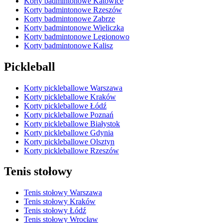
Korty badmintonowe Katowice
Korty badmintonowe Rzeszów
Korty badmintonowe Zabrze
Korty badmintonowe Wieliczka
Korty badmintonowe Legionowo
Korty badmintonowe Kalisz
Pickleball
Korty pickleballowe Warszawa
Korty pickleballowe Kraków
Korty pickleballowe Łódź
Korty pickleballowe Poznań
Korty pickleballowe Białystok
Korty pickleballowe Gdynia
Korty pickleballowe Olsztyn
Korty pickleballowe Rzeszów
Tenis stołowy
Tenis stołowy Warszawa
Tenis stołowy Kraków
Tenis stołowy Łódź
Tenis stołowy Wrocław