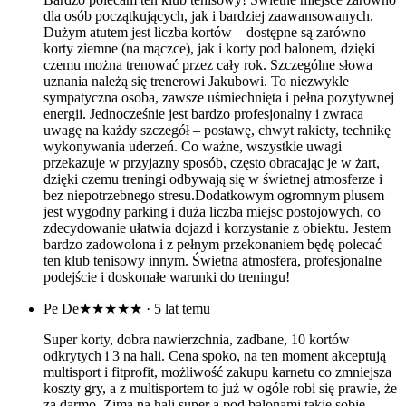
dla osób początkujących, jak i bardziej zaawansowanych.
Dużym atutem jest liczba kortów – dostępne są zarówno
korty ziemne (na mączce), jak i korty pod balonem, dzięki
czemu można trenować przez cały rok. Szczególne słowa
uznania należą się trenerowi Jakubowi. To niezwykle
sympatyczna osoba, zawsze uśmiechnięta i pełna pozytywnej
energii. Jednocześnie jest bardzo profesjonalny i zwraca
uwagę na każdy szczegół – postawę, chwyt rakiety, technikę
wykonywania uderzeń. Co ważne, wszystkie uwagi
przekazuje w przyjazny sposób, często obracając je w żart,
dzięki czemu treningi odbywają się w świetnej atmosferze i
bez niepotrzebnego stresu.Dodatkowym ogromnym plusem
jest wygodny parking i duża liczba miejsc postojowych, co
zdecydowanie ułatwia dojazd i korzystanie z obiektu. Jestem
bardzo zadowolona i z pełnym przekonaniem będę polecać
ten klub tenisowy innym. Świetna atmosfera, profesjonalne
podejście i doskonałe warunki do treningu!
Pe De
★★★★★
· 5 lat temu
Super korty, dobra nawierzchnia, zadbane, 10 kortów
odkrytych i 3 na hali. Cena spoko, na ten moment akceptują
multisport i fitprofit, możliwość zakupu karnetu co zmniejsza
koszty gry, a z multisportem to już w ogóle robi się prawie, że
za darmo. Zimą na hali super a pod balonami takie sobie