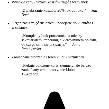
Wysokie ceny / wzrost kosztów zajęć
3 wzmianek
„Zwiększanie kosztów 20% rok do roku."
— Jan
Bach
Organizacja zajęć dla dzieci i podejście do klientów
3
wzmianek
„Kompletny brak porozumienia między
sekretariatem, trenerami, a kierownikiem obiektu,
do czego sami się przyznają."
— Anna
Remblewska
Zaniedbane otoczenie i teren klubu
2 wzmianek
„Pięknie położone korty ziemne… ale bardzo
zaniedbany teren i otoczenie klubu."
—
1920zebra