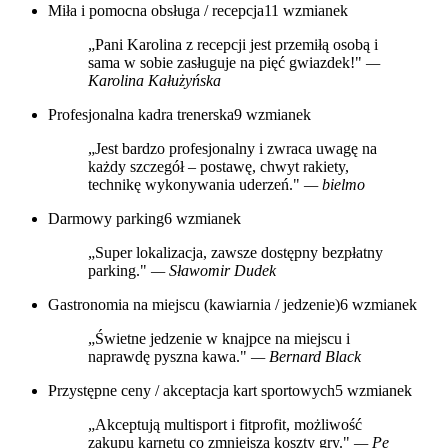
Miła i pomocna obsługa / recepcja
11 wzmianek
„Pani Karolina z recepcji jest przemiłą osobą i
sama w sobie zasługuje na pięć gwiazdek!"
—
Karolina Kałużyńska
Profesjonalna kadra trenerska
9 wzmianek
„Jest bardzo profesjonalny i zwraca uwagę na
każdy szczegół – postawę, chwyt rakiety,
technikę wykonywania uderzeń."
— bielmo
Darmowy parking
6 wzmianek
„Super lokalizacja, zawsze dostępny bezpłatny
parking."
— Sławomir Dudek
Gastronomia na miejscu (kawiarnia / jedzenie)
6 wzmianek
„Świetne jedzenie w knajpce na miejscu i
naprawdę pyszna kawa."
— Bernard Black
Przystępne ceny / akceptacja kart sportowych
5 wzmianek
„Akceptują multisport i fitprofit, możliwość
zakupu karnetu co zmniejsza koszty gry."
— Pe