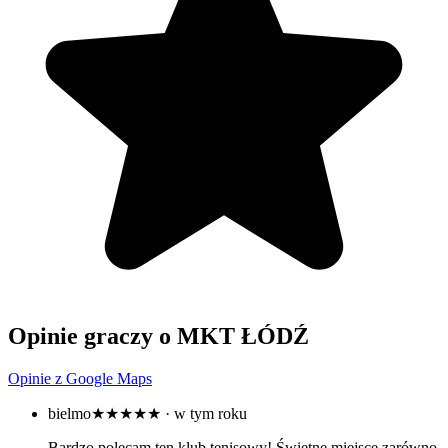
Opinie graczy o MKT ŁÓDŹ
Opinie z Google Maps
bielmo
★★★★★
· w tym roku
Bardzo polecam ten klub tenisowy! Świetne miejsce zarówno