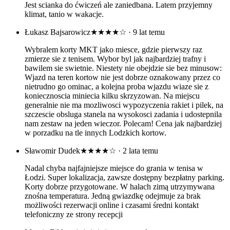
Jest scianka do ćwiczeń ale zaniedbana. Latem przyjemny
klimat, tanio w wakacje.
Łukasz Bajsarowicz
★★★★☆
· 9 lat temu
Wybralem korty MKT jako miesce, gdzie pierwszy raz
zmierze sie z tenisem. Wybor byl jak najbardziej trafny i
bawilem sie swietnie. Niestety nie obejdzie sie bez minusow:
Wjazd na teren kortow nie jest dobrze oznakowany przez co
nietrudno go ominac, a kolejna proba wjazdu wiaze sie z
koniecznoscia miniecia kilku skrzyzowan. Na miejscu
generalnie nie ma mozliwosci wypozyczenia rakiet i pilek, na
szczescie obsluga stanela na wysokosci zadania i udostepnila
nam zestaw na jeden wieczor. Polecam! Cena jak najbardziej
w porzadku na tle innych Lodzkich kortow.
Sławomir Dudek
★★★★☆
· 2 lata temu
Nadal chyba najfajniejsze miejsce do grania w tenisa w
Łodzi. Super lokalizacja, zawsze dostępny bezpłatny parking.
Korty dobrze przygotowane. W halach zimą utrzymywana
znośna temperatura. Jedną gwiazdkę odejmuje za brak
możliwości rezerwacji online i czasami średni kontakt
telefoniczny ze strony recepcji