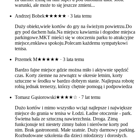
warunki, ale może to się jeszcze zmieni...
Andrzej Bobek
★★★★★
· 3 lata temu
Duży obiekt,wiele kortów do gry na świeżym powietrzu.Do
gry pod dachem hala.Na miejscu kawiarnia i dogodne miejsca
parkingowe.MKT mieści się w otoczeniu parku to atrakcyjne
miejsce,enklawa spokoju.Polecam każdemu sympatykowi
tenisa.
Przemek M
★★★★★
· 3 lata temu
Bardzo fajne miejsce gdzie można miło i aktywnie spędzić
czas. Korty ziemne na zewnątrz w okresie letnim, korty
sztuczne w środku w bardzo dobrym stanie. Najlepsza robotę
robią jednak trenerzy, którzy chętnie pomogą i podpowiedza
Tomasz Gąsiorowski
★★★★☆
· 7 lat temu
Dużo kortów i mimo wszystko wciąż najlepsze i największe
miejsce do grania w tenisa w Łodzi. Ładne otoczenie - park.
Świetna hala ze sztuczną nawierzchnia. Droga. Zimą
funkcjonuje też niestety zimny balon i nierówne korty pod
nim. Brak gastronomii. Małe szatnie. Duży darmowy parking.
Rozbudowane szkolenia dla dzieci mlodziezy i dorosłych.