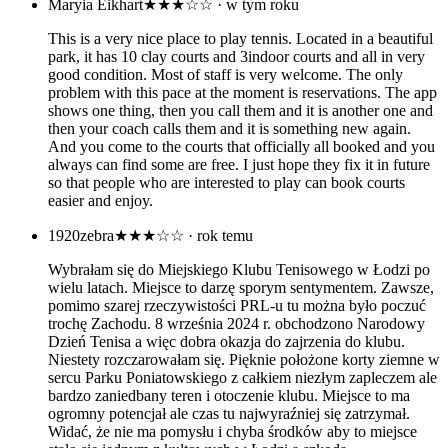
Maryia Eikhart
★★★☆☆
· w tym roku
This is a very nice place to play tennis. Located in a beautiful
park, it has 10 clay courts and 3indoor courts and all in very
good condition. Most of staff is very welcome. The only
problem with this pace at the moment is reservations. The app
shows one thing, then you call them and it is another one and
then your coach calls them and it is something new again.
And you come to the courts that officially all booked and you
always can find some are free. I just hope they fix it in future
so that people who are interested to play can book courts
easier and enjoy.
1920zebra
★★★☆☆
· rok temu
Wybrałam się do Miejskiego Klubu Tenisowego w Łodzi po
wielu latach. Miejsce to darzę sporym sentymentem. Zawsze,
pomimo szarej rzeczywistości PRL-u tu można było poczuć
trochę Zachodu. 8 września 2024 r. obchodzono Narodowy
Dzień Tenisa a więc dobra okazja do zajrzenia do klubu.
Niestety rozczarowałam się. Pięknie położone korty ziemne w
sercu Parku Poniatowskiego z całkiem niezłym zapleczem ale
bardzo zaniedbany teren i otoczenie klubu. Miejsce to ma
ogromny potencjał ale czas tu najwyraźniej się zatrzymał.
Widać, że nie ma pomysłu i chyba środków aby to miejsce