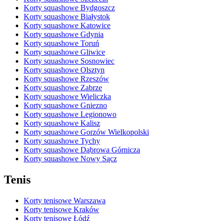
Korty squashowe Bydgoszcz
Korty squashowe Białystok
Korty squashowe Katowice
Korty squashowe Gdynia
Korty squashowe Toruń
Korty squashowe Gliwice
Korty squashowe Sosnowiec
Korty squashowe Olsztyn
Korty squashowe Rzeszów
Korty squashowe Zabrze
Korty squashowe Wieliczka
Korty squashowe Gniezno
Korty squashowe Legionowo
Korty squashowe Kalisz
Korty squashowe Gorzów Wielkopolski
Korty squashowe Tychy
Korty squashowe Dąbrowa Górnicza
Korty squashowe Nowy Sącz
Tenis
Korty tenisowe Warszawa
Korty tenisowe Kraków
Korty tenisowe Łódź