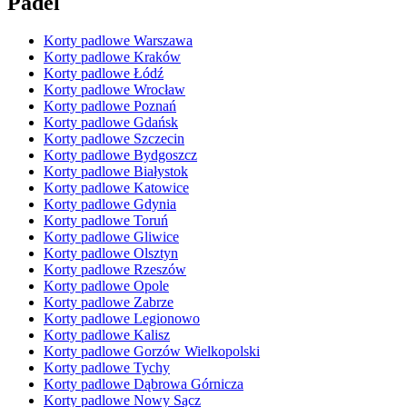
Padel
Korty padlowe Warszawa
Korty padlowe Kraków
Korty padlowe Łódź
Korty padlowe Wrocław
Korty padlowe Poznań
Korty padlowe Gdańsk
Korty padlowe Szczecin
Korty padlowe Bydgoszcz
Korty padlowe Białystok
Korty padlowe Katowice
Korty padlowe Gdynia
Korty padlowe Toruń
Korty padlowe Gliwice
Korty padlowe Olsztyn
Korty padlowe Rzeszów
Korty padlowe Opole
Korty padlowe Zabrze
Korty padlowe Legionowo
Korty padlowe Kalisz
Korty padlowe Gorzów Wielkopolski
Korty padlowe Tychy
Korty padlowe Dąbrowa Górnicza
Korty padlowe Nowy Sącz