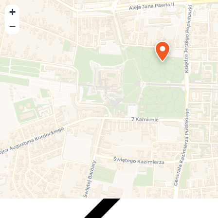
+
−
Playmore