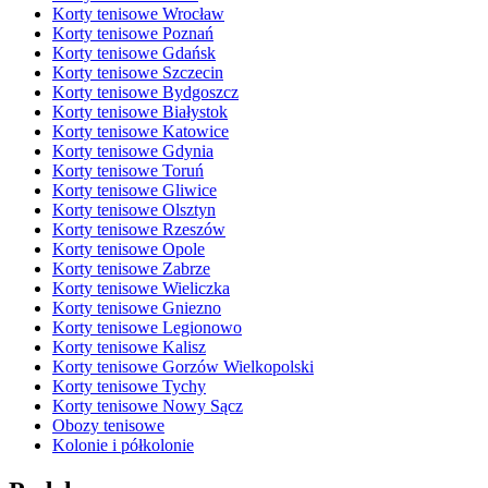
Korty tenisowe Wrocław
Korty tenisowe Poznań
Korty tenisowe Gdańsk
Korty tenisowe Szczecin
Korty tenisowe Bydgoszcz
Korty tenisowe Białystok
Korty tenisowe Katowice
Korty tenisowe Gdynia
Korty tenisowe Toruń
Korty tenisowe Gliwice
Korty tenisowe Olsztyn
Korty tenisowe Rzeszów
Korty tenisowe Opole
Korty tenisowe Zabrze
Korty tenisowe Wieliczka
Korty tenisowe Gniezno
Korty tenisowe Legionowo
Korty tenisowe Kalisz
Korty tenisowe Gorzów Wielkopolski
Korty tenisowe Tychy
Korty tenisowe Nowy Sącz
Obozy tenisowe
Kolonie i półkolonie