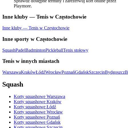
Sprawdź dostępne terminy i zarezerwuj kort online przez
Playmore.
Inne kluby — Tenis w Częstochowie
Inne kluby — Tenis w Częstochowie
Inne sporty w Częstochowie
Squash
Padel
Badminton
Pickleball
Tenis stołowy
Tenis w innych miastach
Warszawa
Kraków
Łódź
Wrocław
Poznań
Gdańsk
Szczecin
Bydgoszcz
B
Squash
Korty squashowe Warszawa
Korty squashowe Kraków
Korty squashowe Łódź
Korty squashowe Wrocław
Korty squashowe Poznań
Korty squashowe Gdańsk
Korty squashowe Szczecin