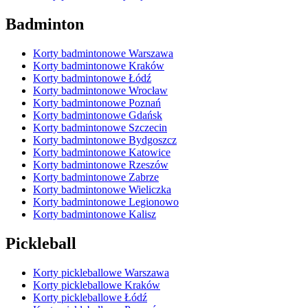
Badminton
Korty badmintonowe Warszawa
Korty badmintonowe Kraków
Korty badmintonowe Łódź
Korty badmintonowe Wrocław
Korty badmintonowe Poznań
Korty badmintonowe Gdańsk
Korty badmintonowe Szczecin
Korty badmintonowe Bydgoszcz
Korty badmintonowe Katowice
Korty badmintonowe Rzeszów
Korty badmintonowe Zabrze
Korty badmintonowe Wieliczka
Korty badmintonowe Legionowo
Korty badmintonowe Kalisz
Pickleball
Korty pickleballowe Warszawa
Korty pickleballowe Kraków
Korty pickleballowe Łódź