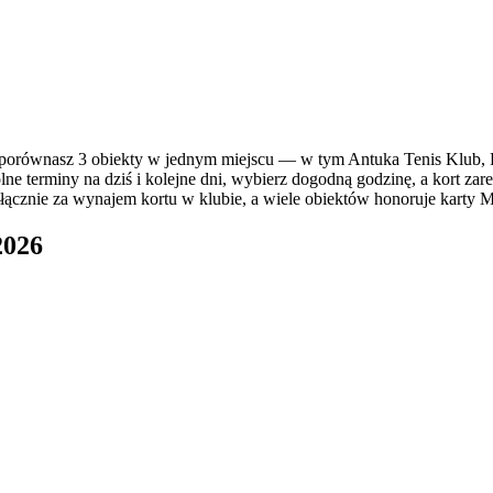
orównasz 3 obiekty w jednym miejscu — w tym Antuka Tenis Klub, K
ne terminy na dziś i kolejne dni, wybierz dogodną godzinę, a kort zar
ącznie za wynajem kortu w klubie, a wiele obiektów honoruje karty Mul
2026