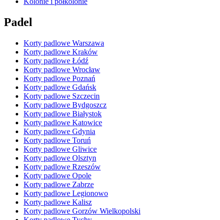
Kolonie i półkolonie
Padel
Korty padlowe Warszawa
Korty padlowe Kraków
Korty padlowe Łódź
Korty padlowe Wrocław
Korty padlowe Poznań
Korty padlowe Gdańsk
Korty padlowe Szczecin
Korty padlowe Bydgoszcz
Korty padlowe Białystok
Korty padlowe Katowice
Korty padlowe Gdynia
Korty padlowe Toruń
Korty padlowe Gliwice
Korty padlowe Olsztyn
Korty padlowe Rzeszów
Korty padlowe Opole
Korty padlowe Zabrze
Korty padlowe Legionowo
Korty padlowe Kalisz
Korty padlowe Gorzów Wielkopolski
Korty padlowe Tychy