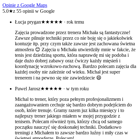
Opinie z Google Maps
5.0
★
z 55 opinii w Google
Łucja prygan
★★★★★
· rok temu
Zajęcia prowadzone przez trenera Michała są fantastyczne!
Zawsze pilnuje techniki przez co nie boję się o jakiekolwiek
kontuzje itp. przy czym także zawsze jest zachowana świetna
atmosfera 😊 Zajęcia u Michała utwierdziły mnie w fakcie, że
tenis jest dziedziną sportu, która naprawdę mi się podoba i
daje dużo dobrej zabawy oraz ćwiczy każdy mięsień i
koordynację wzrokowo-ruchową. Bardzo polecam zajęcia dla
każdej osoby nie zależnie od wieku. Michał jest super
trenerem i na pewno się nie zawiedziecie 😄
Pawel Jarosz
★★★★★
· w tym roku
Michal to trener, który poza pełnym profesjonalizmem i
zaangażowaniem cechuje się bardzo dobrym podejściem do
osob, które trenuje. Gramy razem juz kilka miesięcy i to
najlepszy trener jakiego miałem w mojej przygodzie z
tenisem. Polecam również tym, którzy chcą od samego
początku nauczyć się doskonałej techniki. Dodatkowo
treningi z Michałem to zawsze bardzo luźny i miły czas w
świetnej atmosferze. Polecam!