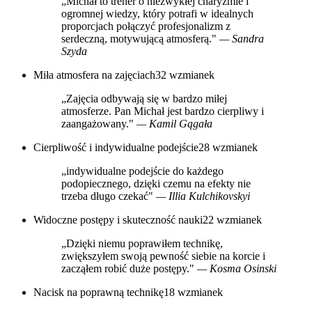
„Michał to trener o niezwykłej charyzmie i
ogromnej wiedzy, który potrafi w idealnych
proporcjach połączyć profesjonalizm z
serdeczną, motywującą atmosferą."
— Sandra
Szyda
Miła atmosfera na zajęciach
32 wzmianek
„Zajęcia odbywają się w bardzo miłej
atmosferze. Pan Michał jest bardzo cierpliwy i
zaangażowany."
— Kamil Gągała
Cierpliwość i indywidualne podejście
28 wzmianek
„indywidualne podejście do każdego
podopiecznego, dzięki czemu na efekty nie
trzeba długo czekać"
— Illia Kulchikovskyi
Widoczne postępy i skuteczność nauki
22 wzmianek
„Dzięki niemu poprawiłem technikę,
zwiększyłem swoją pewność siebie na korcie i
zacząłem robić duże postępy."
— Kosma Osinski
Nacisk na poprawną technikę
18 wzmianek