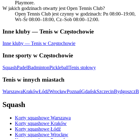
Playmore.
W jakich godzinach otwarty jest Open Tennis Club?
Open Tennis Club jest czynny w godzinach: Pn 08:00–19:00,
Wt–Śr 08:00–18:00, Cz–Sob 08:00–12:00.
Inne kluby — Tenis w Częstochowie
Inne kluby — Tenis w Częstochowie
Inne sporty w Częstochowie
Squash
Padel
Badminton
Pickleball
Tenis stołowy
Tenis w innych miastach
Warszawa
Kraków
Łódź
Wrocław
Poznań
Gdańsk
Szczecin
Bydgoszcz
B
Squash
Korty squashowe Warszawa
Korty squashowe Kraków
Korty squashowe Łódź
Korty squashowe Wrocław