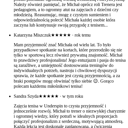
Należy również pamiętać, że Michał oprócz roli Trenera jest
pedagogiem, a to ogromny atut na zajęciach z dziećmi czy
młodzieżą. Reasumując, mogę z czystym sumieniem i
odpowiedzialnością polecić Michała każdej osobie która
zaczyna lub kontynuuje swoją przygodę z tenisem...
Katarzyna Miszczuk
★★★★★
· rok temu
Mam przyjemność znać Michała od wielu lat. To było
przypadkowe spotkanie na kortach, które przerodziło się nie
tylko w sportową lecz również prywatną znajomość. Michał
to prawdziwy profesjonalista! Jego entuzjazm i pasja do tenisa
są zaraźliwe, a umiejętność dostosowania treningów do
indywidualnych potrzeb, nastroju i chwilowej dyspozycji
sprawia, że każde spotkanie jest czystą przyjemnością, a za
braki postępów mogę obwiniać tylko siebie 😉. Gorąco
polecam każdemu miłośnikowi tenisa!
Sandra Szyda
★★★★★
· w tym roku
Zajęcia tenisa w Underspin to czysta przyjemność i
jednocześnie rozwój. Michał to trener o niezwykłej charyzmie
i ogromnej wiedzy, który potrafi w idealnych proporcjach
połączyć profesjonalizm z serdeczną, motywującą atmosferą.
Każda lekcja jest doskonale zaplanowana, a ćwiczenia