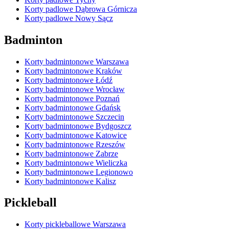
Korty padlowe Dąbrowa Górnicza
Korty padlowe Nowy Sącz
Badminton
Korty badmintonowe Warszawa
Korty badmintonowe Kraków
Korty badmintonowe Łódź
Korty badmintonowe Wrocław
Korty badmintonowe Poznań
Korty badmintonowe Gdańsk
Korty badmintonowe Szczecin
Korty badmintonowe Bydgoszcz
Korty badmintonowe Katowice
Korty badmintonowe Rzeszów
Korty badmintonowe Zabrze
Korty badmintonowe Wieliczka
Korty badmintonowe Legionowo
Korty badmintonowe Kalisz
Pickleball
Korty pickleballowe Warszawa