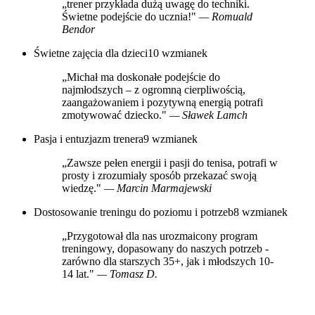
„trener przykłada dużą uwagę do techniki.
Świetne podejście do ucznia!"
— Romuald
Bendor
Świetne zajęcia dla dzieci
10 wzmianek
„Michał ma doskonałe podejście do
najmłodszych – z ogromną cierpliwością,
zaangażowaniem i pozytywną energią potrafi
zmotywować dziecko."
— Sławek Lamch
Pasja i entuzjazm trenera
9 wzmianek
„Zawsze pełen energii i pasji do tenisa, potrafi w
prosty i zrozumiały sposób przekazać swoją
wiedzę."
— Marcin Marmajewski
Dostosowanie treningu do poziomu i potrzeb
8 wzmianek
„Przygotował dla nas urozmaicony program
treningowy, dopasowany do naszych potrzeb -
zarówno dla starszych 35+, jak i młodszych 10-
14 lat."
— Tomasz D.