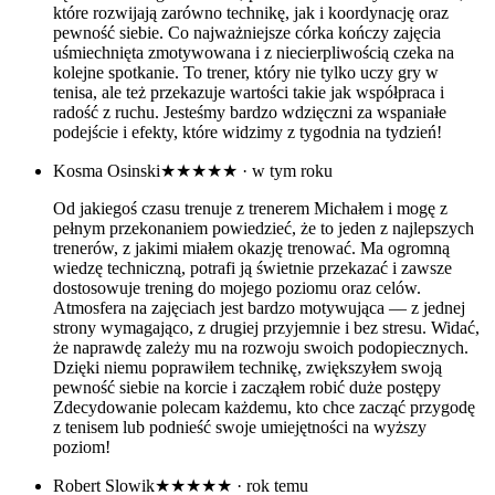
które rozwijają zarówno technikę, jak i koordynację oraz
pewność siebie. Co najważniejsze córka kończy zajęcia
uśmiechnięta zmotywowana i z niecierpliwością czeka na
kolejne spotkanie. To trener, który nie tylko uczy gry w
tenisa, ale też przekazuje wartości takie jak współpraca i
radość z ruchu. Jesteśmy bardzo wdzięczni za wspaniałe
podejście i efekty, które widzimy z tygodnia na tydzień!
Kosma Osinski
★★★★★
· w tym roku
Od jakiegoś czasu trenuje z trenerem Michałem i mogę z
pełnym przekonaniem powiedzieć, że to jeden z najlepszych
trenerów, z jakimi miałem okazję trenować. Ma ogromną
wiedzę techniczną, potrafi ją świetnie przekazać i zawsze
dostosowuje trening do mojego poziomu oraz celów.
Atmosfera na zajęciach jest bardzo motywująca — z jednej
strony wymagająco, z drugiej przyjemnie i bez stresu. Widać,
że naprawdę zależy mu na rozwoju swoich podopiecznych.
Dzięki niemu poprawiłem technikę, zwiększyłem swoją
pewność siebie na korcie i zacząłem robić duże postępy
Zdecydowanie polecam każdemu, kto chce zacząć przygodę
z tenisem lub podnieść swoje umiejętności na wyższy
poziom!
Robert Slowik
★★★★★
· rok temu