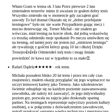
Witam Gram w tenisa ok 3 lata Przez pierwsze 2 lata
zmieniałem trenerów mimo iż uważam że grałem dobry tenis
Wszystko zmieniło się w momencie gdy zacząłem grać
zawody To był dramat Okazało się że „dobre przebijanie
treningowe” było nic nie warte Przypadkiem grając mecz i
mocno denerwując się, Trener Michał - nie znałem go
wówczas, miał trening na korcie obok, dał jedną wskazówkę
co troszkę odmieniło moje spotkanie Po meczu umówiłem się
na trening, od tamtej pory nie jestem już „mistrzem treningu”
ale rywalizuję z gośćmi którzy grają 10 lat i dłużej Dzięki
Trenejro👍👍👍 Odmieniłeś mój tenis i mogę śmiało
powiedzieć że kawa raz w tygodniu to za mało👏
Rafael Dądela
★★★★★
· rok temu
Michała poznałem blisko 20 lat temu i przez ten cały czas
znajomości, miałem okazję przyglądać się jego wspinaczce na
szczyt tenisowej kariery jako Trenera. Jako szkoleniowiec
świetnie odnajduje się na każdym poziomie zaawansowania
zawodnika, ale należy też zauważyć, że jego indywidualny
poziom gry, pozwala na zajęcia jako doskonały sparing
partner. Na treningach reprezentuje najwyższy poziom kultury
osobistej, a w połączeniu z doświadczeniem zawodowym,
potrafi przekazać ogromną wiedzą techniczną i merytoryczną.