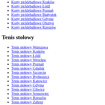
Korty pickleballowe Kraków
Korty pickleballowe Łódź
Korty pickleballowe Poznań
Korty pickleballowe Białystok
Korty pickleballowe Gdynia
Korty pickleballowe Olsztyn
Korty pickleballowe Rzeszów
Tenis stołowy
Tenis stołowy Warszawa
Tenis stołowy Kraków
Tenis stołowy Łódź
Tenis stołowy Wrocław
Tenis stołowy Poznań
Tenis stołowy Gdańsk
Tenis stołowy Szczecin
Tenis stołowy Bydgoszcz
Tenis stołowy Katowice
Tenis stołowy Gdynia
Tenis stołowy Gliwice
Tenis stołowy Sosnowiec
Tenis stołowy Rzeszów
Tenis stołowy Zabrze