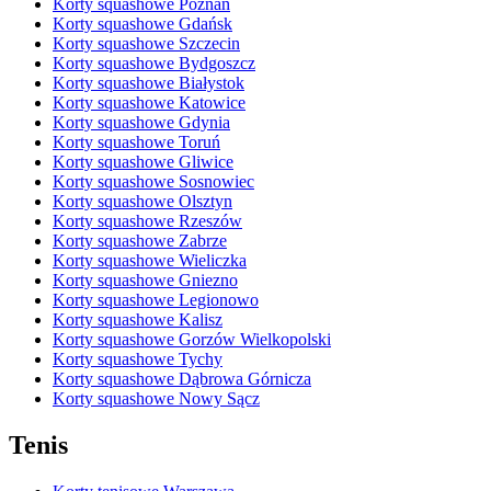
Korty squashowe Poznań
Korty squashowe Gdańsk
Korty squashowe Szczecin
Korty squashowe Bydgoszcz
Korty squashowe Białystok
Korty squashowe Katowice
Korty squashowe Gdynia
Korty squashowe Toruń
Korty squashowe Gliwice
Korty squashowe Sosnowiec
Korty squashowe Olsztyn
Korty squashowe Rzeszów
Korty squashowe Zabrze
Korty squashowe Wieliczka
Korty squashowe Gniezno
Korty squashowe Legionowo
Korty squashowe Kalisz
Korty squashowe Gorzów Wielkopolski
Korty squashowe Tychy
Korty squashowe Dąbrowa Górnicza
Korty squashowe Nowy Sącz
Tenis