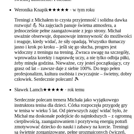
Weronika Knapik
★★★★★
· w tym roku
Treningi z Michałem to czysta przyjemność i solidna dawka
rozwoju! 💪 Na zajęciach panuje świetna atmosfera, a
jednocześnie pełne zaangażowanie z jego strony. Michał
uważnie obserwuje, dopasowuje intensywność do możliwości
i reaguje, kiedy widać, że siły opadają. Wszystko tłumaczy
jasno i krok po kroku – jeśli się go słucha, progres jest
widoczny z treningu na trening. Zwraca uwagę na szczegóły,
wprowadza korekty i naprawdę uczy, a nie tylko odbija piłki,
żeby minęła godzina. Nieważne, czy jesteś początkujący, czy
grasz od lat – zawsze daje z siebie 100%. Do tego pełen
profesjonalizm, kultura osobista i zwyczajnie – świetny, dobry
człowiek. Serdecznie polecam! 🎾
Sławek Lamch
★★★★★
· rok temu
Serdecznie polecam trenera Michała jako wyjątkowego
instruktora tenisa dla dzieci. Córka rozpoczęła przygodę gry
w tenisa w wieku 5 lat. Od pierwszych zajęć widać było, że
Michał ma doskonałe podejście do najmłodszych – z ogromną
cierpliwością, zaangażowaniem i pozytywną energią potrafi
zmotywować dziecko do nauki i zabawy na korcie. Treningi
są świetnie zorganizowane, pełne urozmaiconych ćwiczeń,