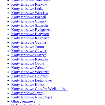
Korty tenisowe Warszawa
Korty tenisowe Kraków
Korty tenisowe Łódź
Korty tenisowe Wrocław
Korty tenisowe Poznań
Korty tenisowe Gdańsk
Korty tenisowe Szczecin
Korty tenisowe Bydgoszcz
Korty tenisowe Białystok
Korty tenisowe Katowice
Korty tenisowe Gdynia
Korty tenisowe Toruń
Korty tenisowe Gliwice
Korty tenisowe Olsztyn
Korty tenisowe Rzeszów
Korty tenisowe Opole
Korty tenisowe Zabrze
Korty tenisowe Wieliczka
Korty tenisowe Gniezno
Korty tenisowe Legionowo
Korty tenisowe Kalisz
Korty tenisowe Gorzów Wielkopolski
Korty tenisowe Tychy
Korty tenisowe Nowy Sącz
Obozy tenisowe