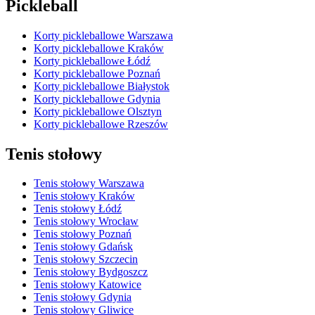
Pickleball
Korty pickleballowe Warszawa
Korty pickleballowe Kraków
Korty pickleballowe Łódź
Korty pickleballowe Poznań
Korty pickleballowe Białystok
Korty pickleballowe Gdynia
Korty pickleballowe Olsztyn
Korty pickleballowe Rzeszów
Tenis stołowy
Tenis stołowy Warszawa
Tenis stołowy Kraków
Tenis stołowy Łódź
Tenis stołowy Wrocław
Tenis stołowy Poznań
Tenis stołowy Gdańsk
Tenis stołowy Szczecin
Tenis stołowy Bydgoszcz
Tenis stołowy Katowice
Tenis stołowy Gdynia
Tenis stołowy Gliwice