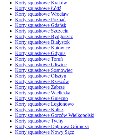
Korty squashowe Kraków
Korty squashowe Łódź
Korty squashowe Wrocław
Korty squashowe Poznań
Korty squashowe Gdańsk
Korty squashowe Szczecin
Korty squashowe Bydgoszcz
Korty squashowe Białystok
Korty squashowe Katowice
Korty squashowe Gdynia
Korty squashowe Toruń
Korty squashowe Gliwice
Korty squashowe Sosnowiec
Korty squashowe Olsztyn
Korty squashowe Rzeszów
Korty squashowe Zabrze
Korty squashowe Wieliczka
Korty squashowe Gniezno
Korty squashowe Legionowo
Korty squashowe Kalisz
Korty squashowe Gorzów Wielkopolski
Korty squashowe Tychy
Korty squashowe Dąbrowa Górnicza
Korty squashowe Nowy Sącz