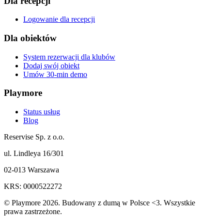
Dla recepcji
Logowanie dla recepcji
Dla obiektów
System rezerwacji dla klubów
Dodaj swój obiekt
Umów 30-min demo
Playmore
Status usług
Blog
Reservise Sp. z o.o.
ul. Lindleya 16/301
02-013 Warszawa
KRS: 0000522272
© Playmore 2026. Budowany z dumą w Polsce <3. Wszystkie
prawa zastrzeżone.