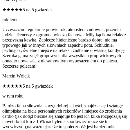
★★★★★
5 na 5 gwiazdek
rok temu
Uczęszczam regularnie prawie rok, atmosfera cudowna, przemili
ludzie. Trenerzy z ogromną wiedzą fachową. Miły kącik na relaks z
przepyszną kawką. Zaplecze higieniczne bardzo dobre, nie ma
typowego jak w innych siłowniach zapachu potu. Schludnie,
pachnąco , świetne miejsce na relaks i zadbanie o własną kondycję.
Szeroka gama zajęć grupowych dla wszystkich grup wiekowych
ponadto nowa sala z niesamowitym wyposażeniem do pilatesu.
Szczerze polecam!
Marcin Wójcik
★★★★★
5 na 5 gwiazdek
w tym roku
Bardzo fajna siłownia, sprzęt dobrej jakości, znajdzie się i sztangę
olimpijska na bicie personalnych rekordów i miejsce do zrobienia
cardio (jak dotąd bieżnie się znajduje bo jest ich kilka rozpędzają się
nawet do 24 km z 15% nachylenia sportowiec może się tu
wyćwiczyć ),najważniejsze że tu społeczność jest bardzo miła