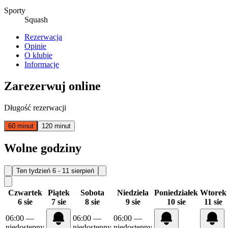
Sporty
Squash
Rezerwacja
Opinie
O klubie
Informacje
Zarezerwuj online
Długość rezerwacji
60 minut
120 minut
Wolne godziny
Ten tydzień
6 - 11 sierpień
Czwartek
Piątek
Sobota
Niedziela
Poniedziałek
Wtorek
6 sie
7 sie
8 sie
9 sie
10 sie
11 sie
06:00
—
06:00
—
06:00
—
niedostępny
niedostępny
niedostępny