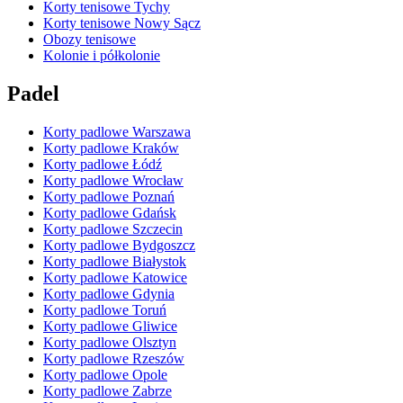
Korty tenisowe Tychy
Korty tenisowe Nowy Sącz
Obozy tenisowe
Kolonie i półkolonie
Padel
Korty padlowe Warszawa
Korty padlowe Kraków
Korty padlowe Łódź
Korty padlowe Wrocław
Korty padlowe Poznań
Korty padlowe Gdańsk
Korty padlowe Szczecin
Korty padlowe Bydgoszcz
Korty padlowe Białystok
Korty padlowe Katowice
Korty padlowe Gdynia
Korty padlowe Toruń
Korty padlowe Gliwice
Korty padlowe Olsztyn
Korty padlowe Rzeszów
Korty padlowe Opole
Korty padlowe Zabrze