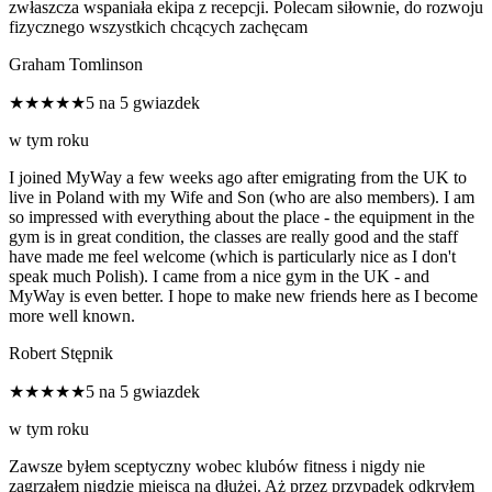
zwłaszcza wspaniała ekipa z recepcji. Polecam siłownie, do rozwoju
fizycznego wszystkich chcących zachęcam
Graham Tomlinson
★★★★★
5 na 5 gwiazdek
w tym roku
I joined MyWay a few weeks ago after emigrating from the UK to
live in Poland with my Wife and Son (who are also members). I am
so impressed with everything about the place - the equipment in the
gym is in great condition, the classes are really good and the staff
have made me feel welcome (which is particularly nice as I don't
speak much Polish). I came from a nice gym in the UK - and
MyWay is even better. I hope to make new friends here as I become
more well known.
Robert Stępnik
★★★★★
5 na 5 gwiazdek
w tym roku
Zawsze byłem sceptyczny wobec klubów fitness i nigdy nie
zagrzałem nigdzie miejsca na dłużej. Aż przez przypadek odkryłem