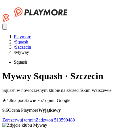
Playmore
/
Squash
/
Szczecin
/
Myway
Squash
Myway
Squash · Szczecin
Squash w nowoczesnym klubie na szczecińskim Warszewie
★
4.8
na podstawie 767 opinii Google
9.6
Ocena Playmore
Wyjątkowy
Zarezerwuj termin
Zadzwoń
513590488