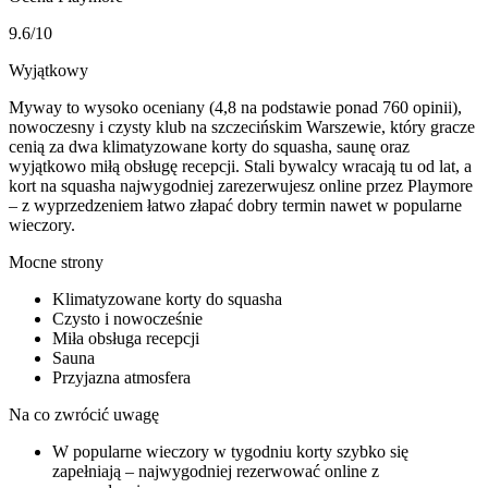
9.6
/10
Wyjątkowy
Myway to wysoko oceniany (4,8 na podstawie ponad 760 opinii),
nowoczesny i czysty klub na szczecińskim Warszewie, który gracze
cenią za dwa klimatyzowane korty do squasha, saunę oraz
wyjątkowo miłą obsługę recepcji. Stali bywalcy wracają tu od lat, a
kort na squasha najwygodniej zarezerwujesz online przez Playmore
– z wyprzedzeniem łatwo złapać dobry termin nawet w popularne
wieczory.
Mocne strony
Klimatyzowane korty do squasha
Czysto i nowocześnie
Miła obsługa recepcji
Sauna
Przyjazna atmosfera
Na co zwrócić uwagę
W popularne wieczory w tygodniu korty szybko się
zapełniają – najwygodniej rezerwować online z