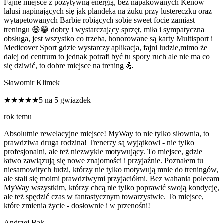
Fajne miejsce z pozytywną energią, bez napakowanych Kenów
lalusi napinających się jak plandeka na żuku przy lustereczku oraz
wytapetowanych Barbie robiących sobie sweet focie zamiast
treningu 😆😁 dobry i wystarczający sprzęt, miła i sympatyczna
obsługa, jest wszystko co trzeba, honorowane są karty Multisport i
Medicover Sport gdzie wystarczy aplikacja, fajni ludzie,mimo że
dalej od centrum to jednak potrafi być tu spory ruch ale nie ma co
się dziwić, to dobre miejsce na trening 💪
Sławomir Klimek
★★★★★
5 na 5 gwiazdek
rok temu
Absolutnie rewelacyjne miejsce! MyWay to nie tylko siłownia, to
prawdziwa druga rodzina! Trenerzy są wyjątkowi - nie tylko
profesjonalni, ale też niezwykle motywujący. To miejsce, gdzie
łatwo zawiązują się nowe znajomości i przyjaźnie. Poznałem tu
niesamowitych ludzi, którzy nie tylko motywują mnie do treningów,
ale stali się moimi prawdziwymi przyjaciółmi. Bez wahania polecam
MyWay wszystkim, którzy chcą nie tylko poprawić swoją kondycję,
ale też spędzić czas w fantastycznym towarzystwie. To miejsce,
które zmienia życie - dosłownie i w przenośni!
Andrzej Bak