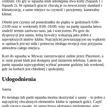
centrum. Do gry w squasha klub udostępnia dwa korty (Squash 1 i
Squash 2). W opiniach gracze chwalą je za nowoczesny standard i
klimatyzację, a samo miejsce za czystość i przyjemny, kameralny
klimat.
Obiekt jest czynny od poniedziałku do piątku w godzinach 6:00–
23:00 oraz w weekendy 8:00–18:00, więc na partię squasha łatwo
znaleźć termin zarówno rano, jak i wieczorem. Po grze do
dyspozycji jest sauna, którą bywalcy wskazują jako jeden z
największych atutów klubu. Najczęściej powtarzającym się wątkiem
w opiniach jest też miła i pomocna obsługa recepcji oraz przyjazna
atmosfera całego miejsca.
Kort do squasha w Myway zarezerwujesz online przez Playmore, a
w razie pytań klub jest dostępny pod numerem telefonu. Latem na
partię squasha najwygodniej wybrać poranne godziny lub weekend,
gdy na kortach jest chłodniej i spokojniej.
Udogodnienia
Sauna
Po treningu lub partii squasha można skorzystać z sauny – to jeden z
najczęściej chwalonych elementów klubu w opiniach gości. Część
osób zwraca uwagę, że sauna bywa okresowo niedostępna, więc