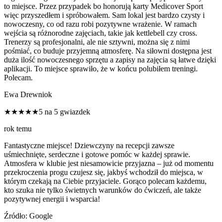
to miejsce. Przez przypadek bo honorują karty Medicover Sport
więc przyszedłem i spróbowałem. Sam lokal jest bardzo czysty i
nowoczesny, co od razu robi pozytywne wrażenie. W ramach
wejścia są różnorodne zajęciach, takie jak kettlebell czy cross.
Trenerzy są profesjonalni, ale nie sztywni, można się z nimi
pośmiać, co buduje przyjemną atmosferę. Na siłowni dostępna jest
duża ilość nowoczesnego sprzętu a zapisy na zajęcia są łatwe dzięki
aplikacji. To miejsce sprawiło, że w końcu polubiłem treningi.
Polecam.
Ewa Drewniok
★★★★★
5 na 5 gwiazdek
rok temu
Fantastyczne miejsce! Dziewczyny na recepcji zawsze
uśmiechnięte, serdeczne i gotowe pomóc w każdej sprawie.
Atmosfera w klubie jest niesamowicie przyjazna – już od momentu
przekroczenia progu czujesz się, jakbyś wchodził do miejsca, w
którym czekają na Ciebie przyjaciele. Gorąco polecam każdemu,
kto szuka nie tylko świetnych warunków do ćwiczeń, ale także
pozytywnej energii i wsparcia!
Źródło: Google