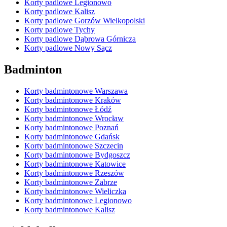
Korty padlowe Legionowo
Korty padlowe Kalisz
Korty padlowe Gorzów Wielkopolski
Korty padlowe Tychy
Korty padlowe Dąbrowa Górnicza
Korty padlowe Nowy Sącz
Badminton
Korty badmintonowe Warszawa
Korty badmintonowe Kraków
Korty badmintonowe Łódź
Korty badmintonowe Wrocław
Korty badmintonowe Poznań
Korty badmintonowe Gdańsk
Korty badmintonowe Szczecin
Korty badmintonowe Bydgoszcz
Korty badmintonowe Katowice
Korty badmintonowe Rzeszów
Korty badmintonowe Zabrze
Korty badmintonowe Wieliczka
Korty badmintonowe Legionowo
Korty badmintonowe Kalisz