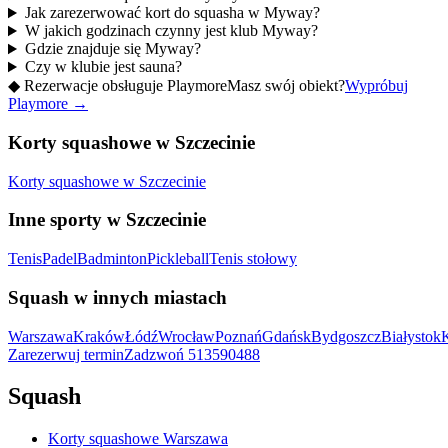
Jak zarezerwować kort do squasha w Myway?
W jakich godzinach czynny jest klub Myway?
Gdzie znajduje się Myway?
Czy w klubie jest sauna?
◆
Rezerwacje obsługuje Playmore
Masz swój obiekt?
Wypróbuj
Playmore
→
Korty squashowe w Szczecinie
Korty squashowe w Szczecinie
Inne sporty w Szczecinie
Tenis
Padel
Badminton
Pickleball
Tenis stołowy
Squash w innych miastach
Warszawa
Kraków
Łódź
Wrocław
Poznań
Gdańsk
Bydgoszcz
Białystok
Zarezerwuj termin
Zadzwoń
513590488
Squash
Korty squashowe Warszawa