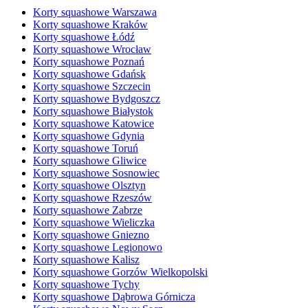
Korty squashowe Warszawa
Korty squashowe Kraków
Korty squashowe Łódź
Korty squashowe Wrocław
Korty squashowe Poznań
Korty squashowe Gdańsk
Korty squashowe Szczecin
Korty squashowe Bydgoszcz
Korty squashowe Białystok
Korty squashowe Katowice
Korty squashowe Gdynia
Korty squashowe Toruń
Korty squashowe Gliwice
Korty squashowe Sosnowiec
Korty squashowe Olsztyn
Korty squashowe Rzeszów
Korty squashowe Zabrze
Korty squashowe Wieliczka
Korty squashowe Gniezno
Korty squashowe Legionowo
Korty squashowe Kalisz
Korty squashowe Gorzów Wielkopolski
Korty squashowe Tychy
Korty squashowe Dąbrowa Górnicza