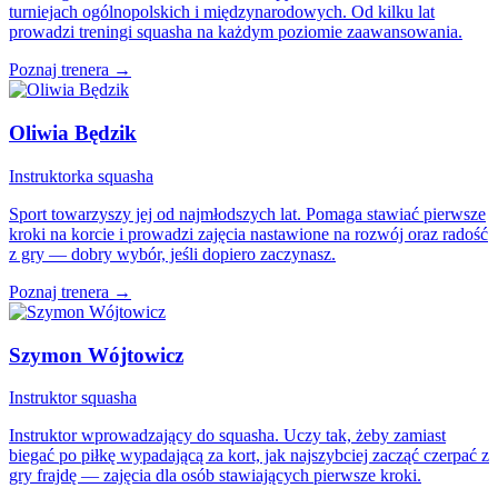
turniejach ogólnopolskich i międzynarodowych. Od kilku lat
prowadzi treningi squasha na każdym poziomie zaawansowania.
Poznaj trenera →
Oliwia Będzik
Instruktorka squasha
Sport towarzyszy jej od najmłodszych lat. Pomaga stawiać pierwsze
kroki na korcie i prowadzi zajęcia nastawione na rozwój oraz radość
z gry — dobry wybór, jeśli dopiero zaczynasz.
Poznaj trenera →
Szymon Wójtowicz
Instruktor squasha
Instruktor wprowadzający do squasha. Uczy tak, żeby zamiast
biegać po piłkę wypadającą za kort, jak najszybciej zacząć czerpać z
gry frajdę — zajęcia dla osób stawiających pierwsze kroki.