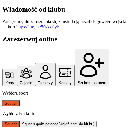
Wiadomość od klubu
Zachęcamy do zapoznania się z instrukcją bezobsługowego wejścia
na kort
https://tiny.pl/50skxftyb
Zarezerwuj online
Korty
Zajęcia
Trenerzy
Karnety
Szukam partnera
Wybierz sport
Squash
Wybierz typ kortu
Squash
Squash godz.poranne(wejdź sam do klubu)