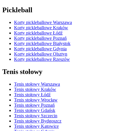
Pickleball
Korty pickleballowe Warszawa
Korty pickleballowe Kraków
Korty pickleballowe Łódź
Korty pickleballowe Poznań
Korty pickleballowe Białystok
Korty pickleballowe Gdynia
Korty pickleballowe Olsztyn
Korty pickleballowe Rzeszów
Tenis stołowy
Tenis stołowy Warszawa
Tenis stołowy Kraków
Tenis stołowy Łódź
Tenis stołowy Wrocław
Tenis stołowy Poznań
Tenis stołowy Gdańsk
Tenis stołowy Szczecin
Tenis stołowy Bydgoszcz
Tenis stołowy Katowice