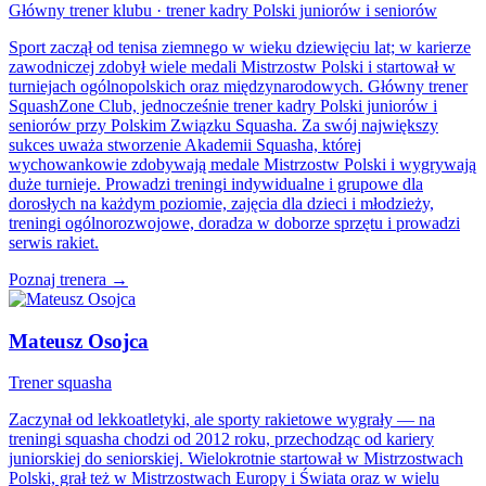
Główny trener klubu · trener kadry Polski juniorów i seniorów
Sport zaczął od tenisa ziemnego w wieku dziewięciu lat; w karierze
zawodniczej zdobył wiele medali Mistrzostw Polski i startował w
turniejach ogólnopolskich oraz międzynarodowych. Główny trener
SquashZone Club, jednocześnie trener kadry Polski juniorów i
seniorów przy Polskim Związku Squasha. Za swój największy
sukces uważa stworzenie Akademii Squasha, której
wychowankowie zdobywają medale Mistrzostw Polski i wygrywają
duże turnieje. Prowadzi treningi indywidualne i grupowe dla
dorosłych na każdym poziomie, zajęcia dla dzieci i młodzieży,
treningi ogólnorozwojowe, doradza w doborze sprzętu i prowadzi
serwis rakiet.
Poznaj trenera →
Mateusz Osojca
Trener squasha
Zaczynał od lekkoatletyki, ale sporty rakietowe wygrały — na
treningi squasha chodzi od 2012 roku, przechodząc od kariery
juniorskiej do seniorskiej. Wielokrotnie startował w Mistrzostwach
Polski, grał też w Mistrzostwach Europy i Świata oraz w wielu