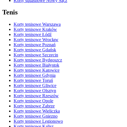
Korty squashowe Nowy Sącz
Tenis
Korty tenisowe Warszawa
Korty tenisowe Kraków
Korty tenisowe Łódź
Korty tenisowe Wrocław
Korty tenisowe Poznań
Korty tenisowe Gdańsk
Korty tenisowe Szczecin
Korty tenisowe Bydgoszcz
Korty tenisowe Białystok
Korty tenisowe Katowice
Korty tenisowe Gdynia
Korty tenisowe Toruń
Korty tenisowe Gliwice
Korty tenisowe Olsztyn
Korty tenisowe Rzeszów
Korty tenisowe Opole
Korty tenisowe Zabrze
Korty tenisowe Wieliczka
Korty tenisowe Gniezno
Korty tenisowe Legionowo
Korty tenisowe Kalisz