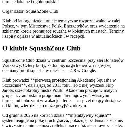
turnieje lokalne i ogólnopolskie
Organizator: SquashZone Club
Klub od lat organizuje turnieje tematyczne rozpoznawalne w całej
Polsce, w tym Mistrzostwa Polski Energetyków, oraz wydarzenia na
szklanym korcie promujące squasha w kolejnych miastach. Terminy
i zapisy ogłasza w aktualnościach i w recepcji.
O klubie SquashZone Club
SquashZone Club działa w centrum Szczecina, przy alei Bohaterów
Warszawy. Cztery korty, kadra pięciorga trenerów i najwyżej
oceniany profil squasha w mieście — 4,8 w Google.
Klub prowadzi **pierwszą profesjonalną Akademię Squasha w
Szczecinie**, działającą od 2011 roku. To z niej wyszedł Filip
Jarota, sześciokrotny mistrz Polski. Akademia pracuje w małych
grupach, z autorskimi programami treningowymi, własnymi
turniejami i obozami w wakacje i ferie — a sprzęt do gry dostajesz
od klubu, więc dziecko może przyjść z niczym.
Od grudnia 2025 na kortach działa **interaktywny squash**:
system reaguje na piłkę i ruch gracza, pokazując zadania na ścianie.
Ćwiczy się na nim celność, refleks i pracę nóg, ale sprawdza się też