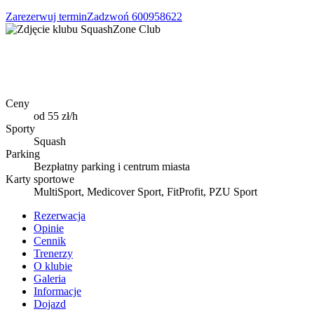
Zarezerwuj termin
Zadzwoń
600958622
Ceny
od 55 zł/h
Sporty
Squash
Parking
Bezpłatny parking i centrum miasta
Karty sportowe
MultiSport, Medicover Sport, FitProfit, PZU Sport
Rezerwacja
Opinie
Cennik
Trenerzy
O klubie
Galeria
Informacje
Dojazd