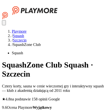
Playmore
/
Squash
/
Szczecin
/
SquashZone Club
Squash
SquashZone Club
Squash ·
Szczecin
Cztery korty, sauna w cenie wieczornej gry i interaktywny squash
— klub z akademią działającą od 2011 roku
★
4.8
na podstawie 158 opinii Google
9.6
Ocena Playmore
Wyjątkowy