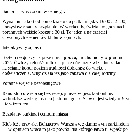
Sauna — wieczorami w cenie gry
Wynajmując kort od poniedziałku do piątku między 16:00 a 21:00,
korzystasz z sauny bezpłatnie. W weekendy, święta i w godzinach
porannych wejście kosztuje 30 zł. To jeden z najczęściej
chwalonych elementów klubu w opiniach.
Interaktywny squash
System reagujący na piłkę i ruch gracza, uruchomiony w grudniu
2025. Ćwiczy celność, refleks i pracę nóg przez wizualne zadania
na ścianie kortu; poziom trudności dobierasz do wieku i
doświadczenia, więc działa też jako zabawa dla całej rodziny.
Poranne wejście bezobsługowe
Rano klub otwiera się bez recepcji: rezerwujesz kort online,
wchodzisz według instrukcji klubu i grasz. Stawka jest wtedy niższa
niż wieczorem.
Bezpłatny parking i centrum miasta
Klub leży przy alei Bohaterów Warszawy, z darmowym parkingiem
— w opiniach wraca to jako powód, dla którego łatwo tu wpaść po