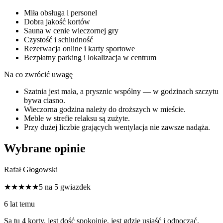
Miła obsługa i personel
Dobra jakość kortów
Sauna w cenie wieczornej gry
Czystość i schludność
Rezerwacja online i karty sportowe
Bezpłatny parking i lokalizacja w centrum
Na co zwrócić uwagę
Szatnia jest mała, a prysznic wspólny — w godzinach szczytu
bywa ciasno.
Wieczorna godzina należy do droższych w mieście.
Meble w strefie relaksu są zużyte.
Przy dużej liczbie grających wentylacja nie zawsze nadąża.
Wybrane opinie
Rafał Głogowski
★★★★★
5 na 5 gwiazdek
6 lat temu
Są tu 4 korty, jest dość spokojnie, jest gdzie usiąść i odpocząć.