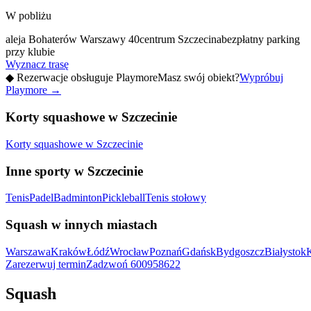
W pobliżu
aleja Bohaterów Warszawy 40
centrum Szczecina
bezpłatny parking
przy klubie
Wyznacz trasę
◆
Rezerwacje obsługuje Playmore
Masz swój obiekt?
Wypróbuj
Playmore
→
Korty squashowe w Szczecinie
Korty squashowe w Szczecinie
Inne sporty w Szczecinie
Tenis
Padel
Badminton
Pickleball
Tenis stołowy
Squash w innych miastach
Warszawa
Kraków
Łódź
Wrocław
Poznań
Gdańsk
Bydgoszcz
Białystok
Zarezerwuj termin
Zadzwoń
600958622
Squash