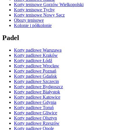
Korty tenisowe Gorzów Wielkopolski
Korty tenisowe Tychy
Korty tenisowe Nowy Sącz
Obozy tenisowe
Kolonie i półkolonie
Padel
Korty padlowe Warszawa
Korty padlowe Kraków
Korty padlowe Łódź
Korty padlowe Wrocław
Korty padlowe Poznań
Korty padlowe Gdańsk
Korty padlowe Szczecin
Korty padlowe Bydgoszcz
Korty padlowe Białystok
Korty padlowe Katowice
Korty padlowe Gdynia
Korty padlowe Toruń
Korty padlowe Gliwice
Korty padlowe Olsztyn
Korty padlowe Rzeszów
Korty padlowe Opole