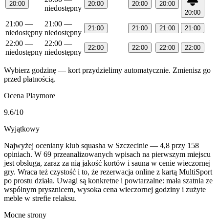
20:00
20:00
20:00
20:00
niedostępny
20:00
21:00
—
21:00
—
21:00
21:00
21:00
21:00
niedostępny
niedostępny
22:00
—
22:00
—
22:00
22:00
22:00
22:00
niedostępny
niedostępny
Wybierz godzinę — kort przydzielimy automatycznie. Zmienisz go
przed płatnością.
Ocena Playmore
9.6
/10
Wyjątkowy
Najwyżej oceniany klub squasha w Szczecinie — 4,8 przy 158
opiniach. W 69 przeanalizowanych wpisach na pierwszym miejscu
jest obsługa, zaraz za nią jakość kortów i sauna w cenie wieczornej
gry. Wraca też czystość i to, że rezerwacja online z kartą MultiSport
po prostu działa. Uwagi są konkretne i powtarzalne: mała szatnia ze
wspólnym prysznicem, wysoka cena wieczornej godziny i zużyte
meble w strefie relaksu.
Mocne strony