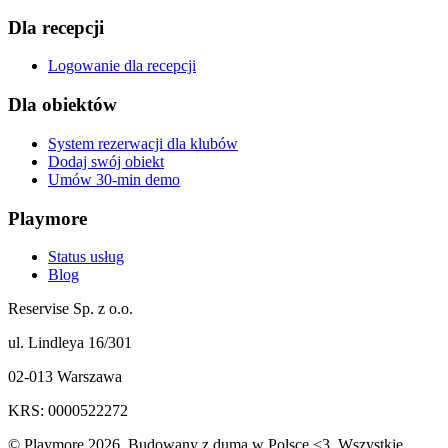
Dla recepcji
Logowanie dla recepcji
Dla obiektów
System rezerwacji dla klubów
Dodaj swój obiekt
Umów 30-min demo
Playmore
Status usług
Blog
Reservise Sp. z o.o.
ul. Lindleya 16/301
02-013 Warszawa
KRS: 0000522272
© Playmore 2026. Budowany z dumą w Polsce <3. Wszystkie