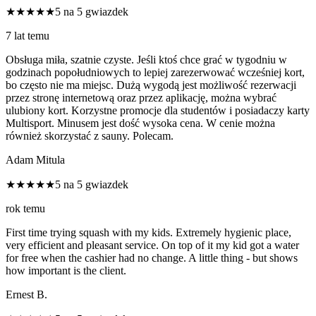
★★★★★
5 na 5 gwiazdek
7 lat temu
Obsługa miła, szatnie czyste. Jeśli ktoś chce grać w tygodniu w
godzinach popołudniowych to lepiej zarezerwować wcześniej kort,
bo często nie ma miejsc. Dużą wygodą jest możliwość rezerwacji
przez stronę internetową oraz przez aplikację, można wybrać
ulubiony kort. Korzystne promocje dla studentów i posiadaczy karty
Multisport. Minusem jest dość wysoka cena. W cenie można
również skorzystać z sauny. Polecam.
Adam Mitula
★★★★★
5 na 5 gwiazdek
rok temu
First time trying squash with my kids. Extremely hygienic place,
very efficient and pleasant service. On top of it my kid got a water
for free when the cashier had no change. A little thing - but shows
how important is the client.
Ernest B.