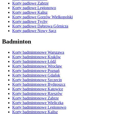
Korty padlowe Zabrze
Korty padlowe Legionowo
Korty padlowe Kalisz
Korty padlowe Gorzów Wielkopolski
Korty padlowe Tychy
Korty padlowe Dąbrowa Górnicza
Korty padlowe Nowy Sącz
Badminton
Korty badmintonowe Warszawa
Korty badmintonowe Kraków
Korty badmintonowe Łódź
Korty badmintonowe Wrocław
Korty badmintonowe Poznań
Korty badmintonowe Gdańsk
Korty badmintonowe Szczecin
Korty badmintonowe Bydgoszcz
Korty badmintonowe Katowice
Korty badmintonowe Rzeszów
Korty badmintonowe Zabrze
Korty badmintonowe Wieliczka
Korty badmintonowe Legionowo
Korty badmintonowe Kalisz