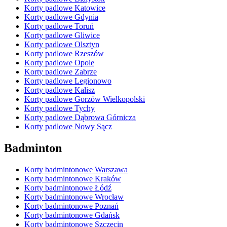
Korty padlowe Katowice
Korty padlowe Gdynia
Korty padlowe Toruń
Korty padlowe Gliwice
Korty padlowe Olsztyn
Korty padlowe Rzeszów
Korty padlowe Opole
Korty padlowe Zabrze
Korty padlowe Legionowo
Korty padlowe Kalisz
Korty padlowe Gorzów Wielkopolski
Korty padlowe Tychy
Korty padlowe Dąbrowa Górnicza
Korty padlowe Nowy Sącz
Badminton
Korty badmintonowe Warszawa
Korty badmintonowe Kraków
Korty badmintonowe Łódź
Korty badmintonowe Wrocław
Korty badmintonowe Poznań
Korty badmintonowe Gdańsk
Korty badmintonowe Szczecin