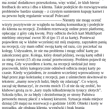
ma zostać dodatkowo przeszkolona, więc widać, że klub bierze
feedback do serca i dba o klienta. Takie podejście do rozwiązywania
problemów bardzo szanuję – z czystym sumieniem kupuję karnet i
na pewno będę regularnie wracał! Polecam!
———————————————- Niestety nie mogę ocenić
wizyty pozytywnie ze względu na fatalną komunikację i podejście
do klienta na recepcji. Zrobiłem rezerwację online przez platformę,
opłacając z góry całą kwotę. Przy odbiciu dwóch kart MultiSport
mieliśmy otrzymać zwrot 30 zł (po 15 zł za kartę). Ponieważ
pojawiłem się w klubie wcześniej niż mój znajomy, zapytałem panią
na recepcji, czy mam odbić swoją kartę od razu, czy poczekać na
kolegę. Usłyszałem, że nie ma problemu i mogę odbić kartę po
zakończonej grze. Kolega, który dotarł później, swoją kartę odbił i
za niego zwrot (15 zł) ma zostać przetworzony. Problem pojawił się
ze mną. Gdy wyszedłem z kortu, na recepcji siedział już inny
pracownik, który kategorycznie odmówił odbicia mojej karty po
czasie. Kiedy wyjaśniłem, że zostałem wcześniej wprowadzony w
błąd przez jego koleżankę z recepcji, pan z uśmiechem skwitował to
tekstem: „mamy nowych ludzi, błędy się zdarzają”. Co więcej,
zaczął się tłumaczyć, że zwrotu moich 15 zł nie da się zrobić, bo
klubowi grożą za to „kary rzędu kilkudziesięciu tysięcy złotych”.
Szkoda tylko, że za błędy i dezinformację ze strony Państwa
personelu muszę płacić z własnej kieszeni. Sytuacja miała miejsce
dzisiaj (20 maja) na rezerwacji o godzinie 14:00. Obiekt i korty w
porządku, ale obsługa klienta, wymówki i brak brania