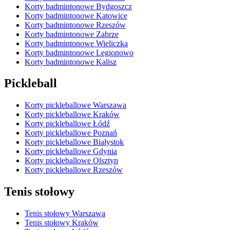
Korty badmintonowe Bydgoszcz
Korty badmintonowe Katowice
Korty badmintonowe Rzeszów
Korty badmintonowe Zabrze
Korty badmintonowe Wieliczka
Korty badmintonowe Legionowo
Korty badmintonowe Kalisz
Pickleball
Korty pickleballowe Warszawa
Korty pickleballowe Kraków
Korty pickleballowe Łódź
Korty pickleballowe Poznań
Korty pickleballowe Białystok
Korty pickleballowe Gdynia
Korty pickleballowe Olsztyn
Korty pickleballowe Rzeszów
Tenis stołowy
Tenis stołowy Warszawa
Tenis stołowy Kraków