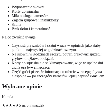
Wyposażenie siłowni
Korty do squasha
Miła obsługa i atmosfera
Zajęcia grupowe i instruktorzy
Sauna
Brak tłoku i kameralność
Na co zwrócić uwagę
Czystość pryszniców i szatni wraca w opiniach jako słaby
punkt — najczęściej w godzinach szczytu.
Na siłowni w godzinach szczytu potrafi brakować sprzętu:
gryfów, drążków, obciążeń.
Korty do squasha nie są klimatyzowane, więc w upalne dni
długa gra bywa męcząca.
Część gości pisze, że informacja o ofercie w recepcji bywa
niespójna — po szczegóły karnetów lepiej napisać e-mailem.
Wybrane opinie
Kamila
★★★★★
5 na 5 gwiazdek