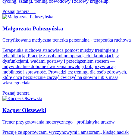
cycling, sztangi, trening obwodowy i zdrowy kręgosłup.
Poznaj trenera →
Małgorzata Paluszyńska
Certyfikowana medyczna trenerka personalna · terapeutka ruchowa
Terapeutka ruchowa stanowiąca pomost między treningiem a
rehabilitacją. Pracuje z osobami po operacjach i kontuzjach, z
dysfunkcjami, wadami postawy i przeciążeniem stresem —
indywidualnie dobrane ćwiczenia niwelują ból, przywracają
mobilność i sprawność. Prowadzi też treningi dla osób zdrowych,
które chcą bezpiecznie zacząć ćwiczyć na siłowni lub z masą
własnego ciała.
Poznaj trenera →
Kacper Olszewski
Trener przygotowania motorycznego · profilaktyka urazów
Pracuje ze sportowcami wyczynowymi i amatorami, kładąc nacisk