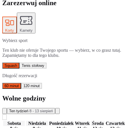
Zarezerwuj online
Korty
Karnety
Wybierz sport
Ten klub nie oferuje Twojego sportu — wybierz, w co grasz tutaj.
Zapamiętamy to dla tego klubu.
Squash
Tenis stołowy
Długość rezerwacji
60 minut
120 minut
Wolne godziny
Ten tydzień
8 - 13 sierpień
Sobota
Niedziela
Poniedziałek
Wtorek
Środa
Czwartek