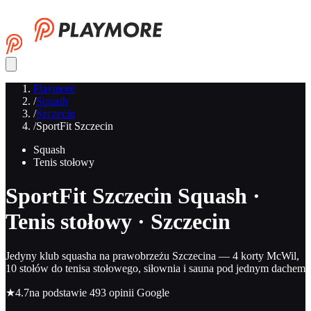
Playmore
/
Squash
/
Szczecin
/
SportFit Szczecin
Squash
Tenis stołowy
SportFit Szczecin
Squash ·
Tenis stołowy · Szczecin
Jedyny klub squasha na prawobrzeżu Szczecina — 4 korty McWil,
10 stołów do tenisa stołowego, siłownia i sauna pod jednym dachem
★
4.7
na podstawie 493 opinii Google