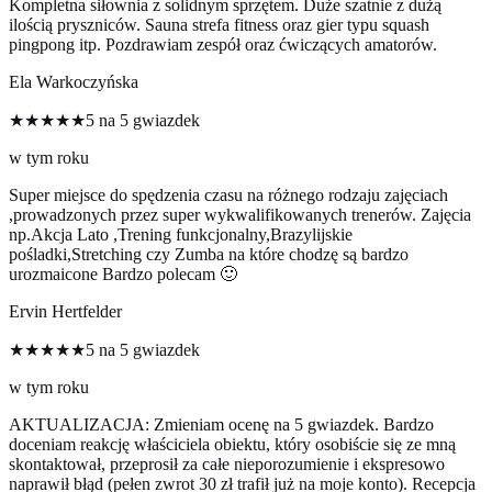
Kompletna siłownia z solidnym sprzętem. Duże szatnie z dużą
ilością pryszniców. Sauna strefa fitness oraz gier typu squash
pingpong itp. Pozdrawiam zespół oraz ćwiczących amatorów.
Ela Warkoczyńska
★★★★★
5 na 5 gwiazdek
w tym roku
Super miejsce do spędzenia czasu na różnego rodzaju zajęciach
,prowadzonych przez super wykwalifikowanych trenerów. Zajęcia
np.Akcja Lato ,Trening funkcjonalny,Brazylijskie
pośladki,Stretching czy Zumba na które chodzę są bardzo
urozmaicone Bardzo polecam 🙂
Ervin Hertfelder
★★★★★
5 na 5 gwiazdek
w tym roku
AKTUALIZACJA: Zmieniam ocenę na 5 gwiazdek. Bardzo
doceniam reakcję właściciela obiektu, który osobiście się ze mną
skontaktował, przeprosił za całe nieporozumienie i ekspresowo
naprawił błąd (pełen zwrot 30 zł trafił już na moje konto). Recepcja