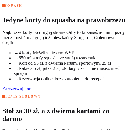
SQUASH
Jedyne korty do squasha na prawobrzeżu
Najbliższe korty po drugiej stronie Odry to kilkanaście minut jazdy
przez most. Tutaj grają też mieszkańcy Stargardu, Goleniowa i
Gryfina.
→
4 korty McWil z atestem WSF
→
650 m² strefy squasha ze strefą rozgrzewki
→
Kort od 55 zł, z dwiema kartami sportowymi 25 zł
→
Rakieta 5 zł, piłka 2 zł, okulary 5 zł — nie musisz mieć
sprzętu
→
Rezerwacja online, bez dzwonienia do recepcji
Zarezerwuj kort
TENIS STOŁOWY
Stół za 30 zł, a z dwiema kartami za
darmo