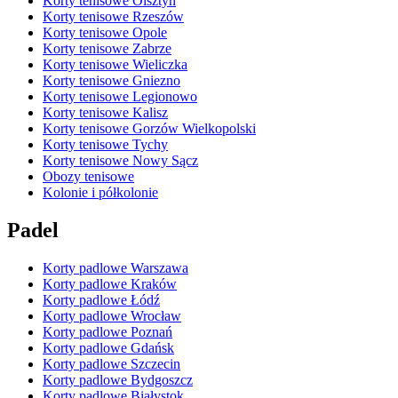
Korty tenisowe Olsztyn
Korty tenisowe Rzeszów
Korty tenisowe Opole
Korty tenisowe Zabrze
Korty tenisowe Wieliczka
Korty tenisowe Gniezno
Korty tenisowe Legionowo
Korty tenisowe Kalisz
Korty tenisowe Gorzów Wielkopolski
Korty tenisowe Tychy
Korty tenisowe Nowy Sącz
Obozy tenisowe
Kolonie i półkolonie
Padel
Korty padlowe Warszawa
Korty padlowe Kraków
Korty padlowe Łódź
Korty padlowe Wrocław
Korty padlowe Poznań
Korty padlowe Gdańsk
Korty padlowe Szczecin
Korty padlowe Bydgoszcz
Korty padlowe Białystok