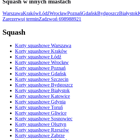
Squash w innych miastach
Warszawa
Kraków
Łódź
Wrocław
Poznań
Gdańsk
Bydgoszcz
Białystok
Zarezerwuj termin
Zadzwoń
698988921
Squash
Korty squashowe Warszawa
Korty squashowe Kraków
Korty squashowe Łódź
Korty squashowe Wrocław
Korty squashowe Poznań
Korty squashowe Gdańsk
Korty squashowe Szczecin
Korty squashowe Bydgoszcz
Korty squashowe Białystok
Korty squashowe Katowice
Korty squashowe Gdynia
Korty squashowe Toruń
Korty squashowe Gliwice
Korty squashowe Sosnowiec
Korty squashowe Olsztyn
Korty squashowe Rzeszów
Korty squashowe Zabrze