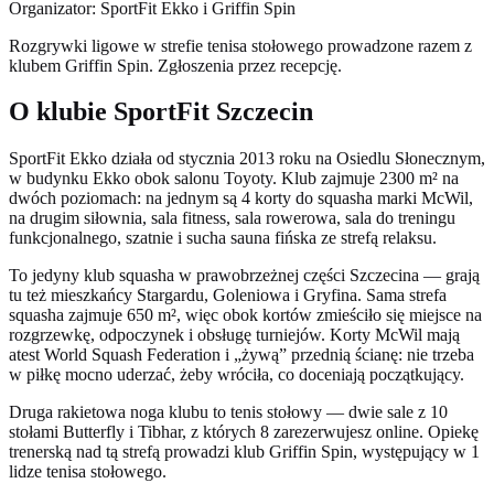
Organizator: SportFit Ekko i Griffin Spin
Rozgrywki ligowe w strefie tenisa stołowego prowadzone razem z
klubem Griffin Spin. Zgłoszenia przez recepcję.
O klubie SportFit Szczecin
SportFit Ekko działa od stycznia 2013 roku na Osiedlu Słonecznym,
w budynku Ekko obok salonu Toyoty. Klub zajmuje 2300 m² na
dwóch poziomach: na jednym są 4 korty do squasha marki McWil,
na drugim siłownia, sala fitness, sala rowerowa, sala do treningu
funkcjonalnego, szatnie i sucha sauna fińska ze strefą relaksu.
To jedyny klub squasha w prawobrzeżnej części Szczecina — grają
tu też mieszkańcy Stargardu, Goleniowa i Gryfina. Sama strefa
squasha zajmuje 650 m², więc obok kortów zmieściło się miejsce na
rozgrzewkę, odpoczynek i obsługę turniejów. Korty McWil mają
atest World Squash Federation i „żywą” przednią ścianę: nie trzeba
w piłkę mocno uderzać, żeby wróciła, co doceniają początkujący.
Druga rakietowa noga klubu to tenis stołowy — dwie sale z 10
stołami Butterfly i Tibhar, z których 8 zarezerwujesz online. Opiekę
trenerską nad tą strefą prowadzi klub Griffin Spin, występujący w 1
lidze tenisa stołowego.