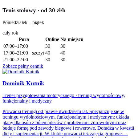
Tenis stołowy
· od 30 zł/h
Poniedziałek – piątek
cały rok
Pora
Online
Na miejscu
07:00–17:00
30
30
17:00–21:00 · szczyt
40
40
21:00–22:00
30
30
Zobacz pełny cennik
Dominik Kutnik
Trener przygotowania motorycznego · trening wydolnościowy,
funkcjonalny i medyczny
Prowadzi treningi od prawie dwudziestu lat. Specjalizuje się w
treningu wydolnościowym, funkcjonalnym i medycznym: układa
plany dla osób z bólem pleców i problemami zdrowotnymi oraz
buduje formę pod zawody biegowe i rowerowe. Doradza w kwestii
diety i suplementacji. W klubie prowadzi też zajęcia grupowe —