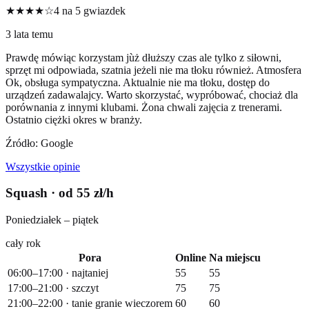
★★★★☆
4 na 5 gwiazdek
3 lata temu
Prawdę mówiąc korzystam jùż dłuższy czas ale tylko z siłowni,
sprzęt mi odpowiada, szatnia jeżeli nie ma tłoku również. Atmosfera
Ok, obsługa sympatyczna. Aktualnie nie ma tłoku, dostęp do
urządzeń zadawalajcy. Warto skorzystać, wypróbować, chociaż dla
porównania z innymi klubami. Żona chwali zajęcia z trenerami.
Ostatnio ciężki okres w branży.
Źródło: Google
Wszystkie opinie
Squash
· od 55 zł/h
Poniedziałek – piątek
cały rok
Pora
Online
Na miejscu
06:00–17:00 · najtaniej
55
55
17:00–21:00 · szczyt
75
75
21:00–22:00 · tanie granie wieczorem
60
60