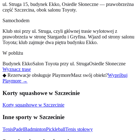
ul. Struga 15, budynek Ekko, Osiedle Słoneczne — prawobrzeżna
część Szczecina, obok salonu Toyoty.
Samochodem
Klub stoi przy ul. Struga, czyli głównej trasie wylotowej z
prawobrzeża w stronę Stargardu i Gryfina. Wjazd od strony salonu
Toyota; klub zajmuje dwa piętra budynku Ekko.
W pobliżu
Budynek Ekko
Salon Toyota przy ul. Struga
Osiedle Słoneczne
Wyznacz trasę
◆
Rezerwacje obsługuje Playmore
Masz swój obiekt?
Wypróbuj
Playmore
→
Korty squashowe w Szczecinie
Korty squashowe w Szczecinie
Inne sporty w Szczecinie
Tenis
Padel
Badminton
Pickleball
Tenis stołowy