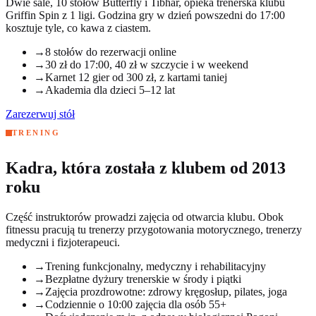
Dwie sale, 10 stołów Butterfly i Tibhar, opieka trenerska klubu
Griffin Spin z 1 ligi. Godzina gry w dzień powszedni do 17:00
kosztuje tyle, co kawa z ciastem.
→
8 stołów do rezerwacji online
→
30 zł do 17:00, 40 zł w szczycie i w weekend
→
Karnet 12 gier od 300 zł, z kartami taniej
→
Akademia dla dzieci 5–12 lat
Zarezerwuj stół
TRENING
Kadra, która została z klubem od 2013
roku
Część instruktorów prowadzi zajęcia od otwarcia klubu. Obok
fitnessu pracują tu trenerzy przygotowania motorycznego, trenerzy
medyczni i fizjoterapeuci.
→
Trening funkcjonalny, medyczny i rehabilitacyjny
→
Bezpłatne dyżury trenerskie w środy i piątki
→
Zajęcia prozdrowotne: zdrowy kręgosłup, pilates, joga
→
Codziennie o 10:00 zajęcia dla osób 55+