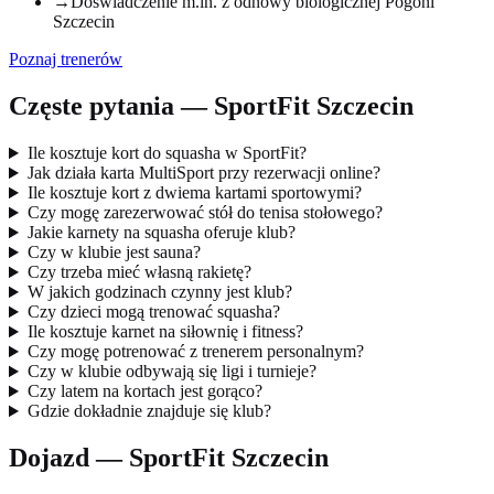
→
Doświadczenie m.in. z odnowy biologicznej Pogoni
Szczecin
Poznaj trenerów
Częste pytania — SportFit Szczecin
Ile kosztuje kort do squasha w SportFit?
Jak działa karta MultiSport przy rezerwacji online?
Ile kosztuje kort z dwiema kartami sportowymi?
Czy mogę zarezerwować stół do tenisa stołowego?
Jakie karnety na squasha oferuje klub?
Czy w klubie jest sauna?
Czy trzeba mieć własną rakietę?
W jakich godzinach czynny jest klub?
Czy dzieci mogą trenować squasha?
Ile kosztuje karnet na siłownię i fitness?
Czy mogę potrenować z trenerem personalnym?
Czy w klubie odbywają się ligi i turnieje?
Czy latem na kortach jest gorąco?
Gdzie dokładnie znajduje się klub?
Dojazd — SportFit Szczecin