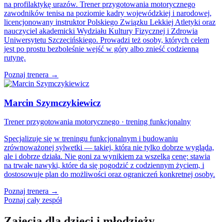
na profilaktykę urazów. Trener przygotowania motorycznego
zawodników tenisa na poziomie kadry wojewódzkiej i narodowej,
licencjonowany instruktor Polskiego Związku Lekkiej Atletyki oraz
nauczyciel akademicki Wydziału Kultury Fizycznej i Zdrowia
Uniwersytetu Szczecińskiego. Prowadzi też osoby, których celem
jest po prostu bezboleśnie wejść w góry albo znieść codzienną
rutynę.
Poznaj trenera →
Marcin Szymczykiewicz
Trener przygotowania motorycznego · trening funkcjonalny
Specjalizuje się w treningu funkcjonalnym i budowaniu
zrównoważonej sylwetki — takiej, która nie tylko dobrze wygląda,
ale i dobrze działa. Nie goni za wynikiem za wszelką cenę: stawia
na trwałe nawyki, które da się pogodzić z codziennym życiem, i
dostosowuje plan do możliwości oraz ograniczeń konkretnej osoby.
Poznaj trenera →
Poznaj cały zespół
Zajęcia dla dzieci i młodzieży