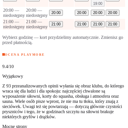
19:00
20:00
—
20:00
—
20:00
20:00
20:00
20:00
niedostępny
niedostępny
21:00
—
21:00
—
21:00
21:00
21:00
21:00
niedostępny
niedostępny
Wybierz godzinę — kort przydzielimy automatycznie. Zmienisz go
przed płatnością.
OCENA PLAYMORE
9.4
/10
Wyjątkowy
Z 93 przeanalizowanych opinii wyłania się obraz klubu, do którego
wraca się dla ludzi i dla spokoju: najczęściej chwalone są
wyposażenie siłowni, korty do squasha, obsługa i atmosfera oraz
sauna. Wiele osób pisze wprost, że nie ma tu tłoku, który znają z
sieciówek. Uwagi też się powtarzają — dotyczą głównie czystości
pryszniców i tego, że w godzinach szczytu na siłowni brakuje
niektórych gryfów i drążków.
Mocne strony