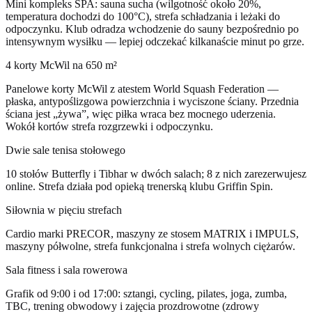
Mini kompleks SPA: sauna sucha (wilgotność około 20%,
temperatura dochodzi do 100°C), strefa schładzania i leżaki do
odpoczynku. Klub odradza wchodzenie do sauny bezpośrednio po
intensywnym wysiłku — lepiej odczekać kilkanaście minut po grze.
4 korty McWil na 650 m²
Panelowe korty McWil z atestem World Squash Federation —
płaska, antypoślizgowa powierzchnia i wyciszone ściany. Przednia
ściana jest „żywa”, więc piłka wraca bez mocnego uderzenia.
Wokół kortów strefa rozgrzewki i odpoczynku.
Dwie sale tenisa stołowego
10 stołów Butterfly i Tibhar w dwóch salach; 8 z nich zarezerwujesz
online. Strefa działa pod opieką trenerską klubu Griffin Spin.
Siłownia w pięciu strefach
Cardio marki PRECOR, maszyny ze stosem MATRIX i IMPULS,
maszyny półwolne, strefa funkcjonalna i strefa wolnych ciężarów.
Sala fitness i sala rowerowa
Grafik od 9:00 i od 17:00: sztangi, cycling, pilates, joga, zumba,
TBC, trening obwodowy i zajęcia prozdrowotne (zdrowy