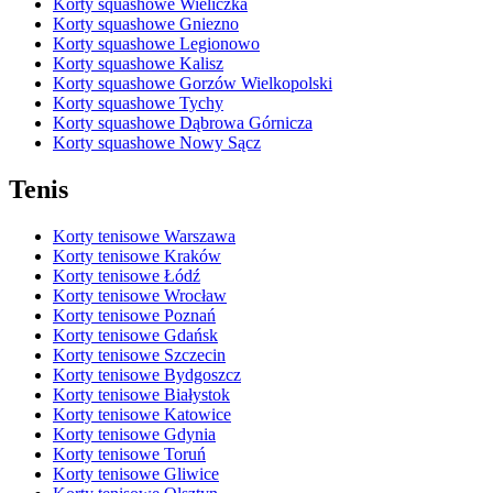
Korty squashowe Wieliczka
Korty squashowe Gniezno
Korty squashowe Legionowo
Korty squashowe Kalisz
Korty squashowe Gorzów Wielkopolski
Korty squashowe Tychy
Korty squashowe Dąbrowa Górnicza
Korty squashowe Nowy Sącz
Tenis
Korty tenisowe Warszawa
Korty tenisowe Kraków
Korty tenisowe Łódź
Korty tenisowe Wrocław
Korty tenisowe Poznań
Korty tenisowe Gdańsk
Korty tenisowe Szczecin
Korty tenisowe Bydgoszcz
Korty tenisowe Białystok
Korty tenisowe Katowice
Korty tenisowe Gdynia
Korty tenisowe Toruń
Korty tenisowe Gliwice