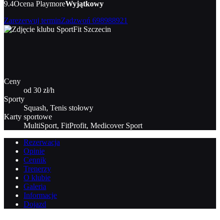
9.4
Ocena Playmore
Wyjątkowy
Zarezerwuj termin
Zadzwoń
698988921
Ceny
od 30 zł/h
Sporty
Squash, Tenis stołowy
Karty sportowe
MultiSport, FitProfit, Medicover Sport
Rezerwacja
Opinie
Cennik
Trenerzy
O klubie
Galeria
Informacje
Dojazd