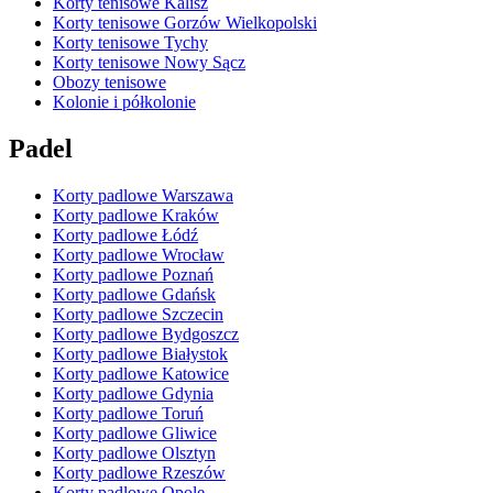
Korty tenisowe Kalisz
Korty tenisowe Gorzów Wielkopolski
Korty tenisowe Tychy
Korty tenisowe Nowy Sącz
Obozy tenisowe
Kolonie i półkolonie
Padel
Korty padlowe Warszawa
Korty padlowe Kraków
Korty padlowe Łódź
Korty padlowe Wrocław
Korty padlowe Poznań
Korty padlowe Gdańsk
Korty padlowe Szczecin
Korty padlowe Bydgoszcz
Korty padlowe Białystok
Korty padlowe Katowice
Korty padlowe Gdynia
Korty padlowe Toruń
Korty padlowe Gliwice
Korty padlowe Olsztyn
Korty padlowe Rzeszów
Korty padlowe Opole