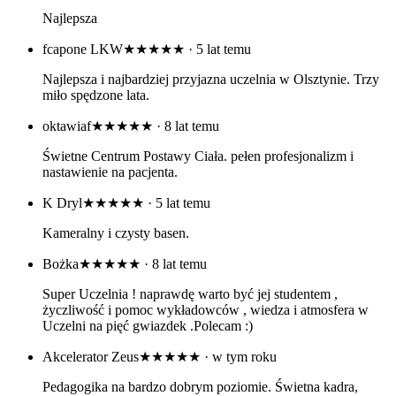
Najlepsza
fcapone LKW
★★★★★
· 5 lat temu
Najlepsza i najbardziej przyjazna uczelnia w Olsztynie. Trzy
miło spędzone lata.
oktawiaf
★★★★★
· 8 lat temu
Świetne Centrum Postawy Ciała. pełen profesjonalizm i
nastawienie na pacjenta.
K Dryl
★★★★★
· 5 lat temu
Kameralny i czysty basen.
Bożka
★★★★★
· 8 lat temu
Super Uczelnia ! naprawdę warto być jej studentem ,
życzliwość i pomoc wykładowców , wiedza i atmosfera w
Uczelni na pięć gwiazdek .Polecam :)
Akcelerator Zeus
★★★★★
· w tym roku
Pedagogika na bardzo dobrym poziomie. Świetna kadra,