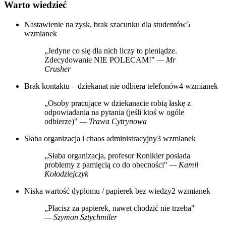
Warto wiedzieć
Nastawienie na zysk, brak szacunku dla studentów
5
wzmianek
„Jedyne co się dla nich liczy to pieniądze.
Zdecydowanie NIE POLECAM!"
— Mr
Crusher
Brak kontaktu – dziekanat nie odbiera telefonów
4 wzmianek
„Osoby pracujące w dziekanacie robią łaskę z
odpowiadania na pytania (jeśli ktoś w ogóle
odbierze)"
— Trawa Cytrynowa
Słaba organizacja i chaos administracyjny
3 wzmianek
„Słaba organizacja, profesor Ronikier posiada
problemy z pamięcią co do obecności"
— Kamil
Kołodziejczyk
Niska wartość dyplomu / papierek bez wiedzy
2 wzmianek
„Płacisz za papierek, nawet chodzić nie trzeba"
— Szymon Sztychmiler