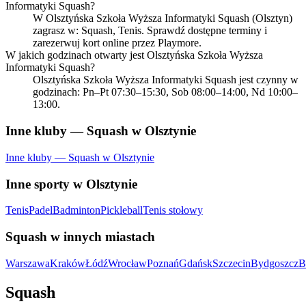
Informatyki Squash?
W Olsztyńska Szkoła Wyższa Informatyki Squash (Olsztyn)
zagrasz w: Squash, Tenis. Sprawdź dostępne terminy i
zarezerwuj kort online przez Playmore.
W jakich godzinach otwarty jest Olsztyńska Szkoła Wyższa
Informatyki Squash?
Olsztyńska Szkoła Wyższa Informatyki Squash jest czynny w
godzinach: Pn–Pt 07:30–15:30, Sob 08:00–14:00, Nd 10:00–
13:00.
Inne kluby — Squash w Olsztynie
Inne kluby — Squash w Olsztynie
Inne sporty w Olsztynie
Tenis
Padel
Badminton
Pickleball
Tenis stołowy
Squash w innych miastach
Warszawa
Kraków
Łódź
Wrocław
Poznań
Gdańsk
Szczecin
Bydgoszcz
B
Squash