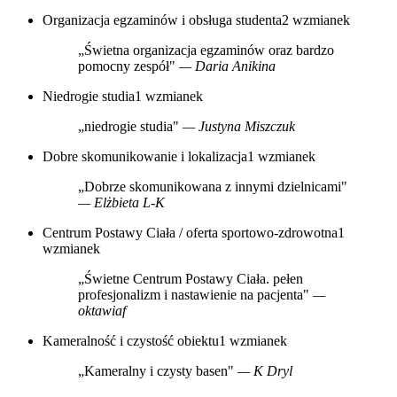
Organizacja egzaminów i obsługa studenta
2 wzmianek
„Świetna organizacja egzaminów oraz bardzo
pomocny zespół"
— Daria Anikina
Niedrogie studia
1 wzmianek
„niedrogie studia"
— Justyna Miszczuk
Dobre skomunikowanie i lokalizacja
1 wzmianek
„Dobrze skomunikowana z innymi dzielnicami"
— Elżbieta L-K
Centrum Postawy Ciała / oferta sportowo-zdrowotna
1
wzmianek
„Świetne Centrum Postawy Ciała. pełen
profesjonalizm i nastawienie na pacjenta"
—
oktawiaf
Kameralność i czystość obiektu
1 wzmianek
„Kameralny i czysty basen"
— K Dryl