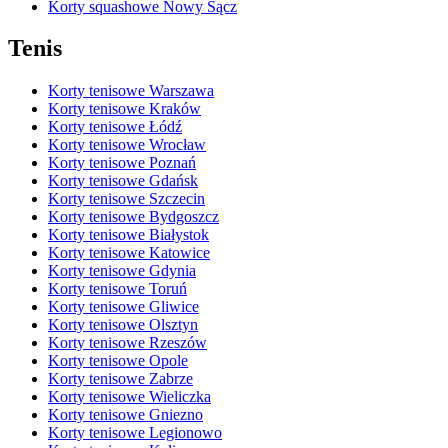
Korty squashowe Nowy Sącz
Tenis
Korty tenisowe Warszawa
Korty tenisowe Kraków
Korty tenisowe Łódź
Korty tenisowe Wrocław
Korty tenisowe Poznań
Korty tenisowe Gdańsk
Korty tenisowe Szczecin
Korty tenisowe Bydgoszcz
Korty tenisowe Białystok
Korty tenisowe Katowice
Korty tenisowe Gdynia
Korty tenisowe Toruń
Korty tenisowe Gliwice
Korty tenisowe Olsztyn
Korty tenisowe Rzeszów
Korty tenisowe Opole
Korty tenisowe Zabrze
Korty tenisowe Wieliczka
Korty tenisowe Gniezno
Korty tenisowe Legionowo