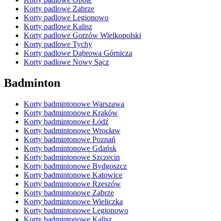
Korty padlowe Zabrze
Korty padlowe Legionowo
Korty padlowe Kalisz
Korty padlowe Gorzów Wielkopolski
Korty padlowe Tychy
Korty padlowe Dąbrowa Górnicza
Korty padlowe Nowy Sącz
Badminton
Korty badmintonowe Warszawa
Korty badmintonowe Kraków
Korty badmintonowe Łódź
Korty badmintonowe Wrocław
Korty badmintonowe Poznań
Korty badmintonowe Gdańsk
Korty badmintonowe Szczecin
Korty badmintonowe Bydgoszcz
Korty badmintonowe Katowice
Korty badmintonowe Rzeszów
Korty badmintonowe Zabrze
Korty badmintonowe Wieliczka
Korty badmintonowe Legionowo
Korty badmintonowe Kalisz