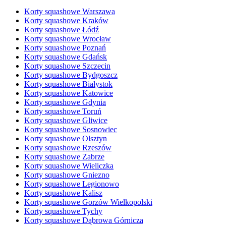
Korty squashowe Warszawa
Korty squashowe Kraków
Korty squashowe Łódź
Korty squashowe Wrocław
Korty squashowe Poznań
Korty squashowe Gdańsk
Korty squashowe Szczecin
Korty squashowe Bydgoszcz
Korty squashowe Białystok
Korty squashowe Katowice
Korty squashowe Gdynia
Korty squashowe Toruń
Korty squashowe Gliwice
Korty squashowe Sosnowiec
Korty squashowe Olsztyn
Korty squashowe Rzeszów
Korty squashowe Zabrze
Korty squashowe Wieliczka
Korty squashowe Gniezno
Korty squashowe Legionowo
Korty squashowe Kalisz
Korty squashowe Gorzów Wielkopolski
Korty squashowe Tychy
Korty squashowe Dąbrowa Górnicza