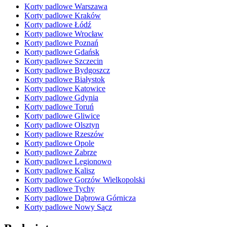
Korty padlowe Warszawa
Korty padlowe Kraków
Korty padlowe Łódź
Korty padlowe Wrocław
Korty padlowe Poznań
Korty padlowe Gdańsk
Korty padlowe Szczecin
Korty padlowe Bydgoszcz
Korty padlowe Białystok
Korty padlowe Katowice
Korty padlowe Gdynia
Korty padlowe Toruń
Korty padlowe Gliwice
Korty padlowe Olsztyn
Korty padlowe Rzeszów
Korty padlowe Opole
Korty padlowe Zabrze
Korty padlowe Legionowo
Korty padlowe Kalisz
Korty padlowe Gorzów Wielkopolski
Korty padlowe Tychy
Korty padlowe Dąbrowa Górnicza
Korty padlowe Nowy Sącz