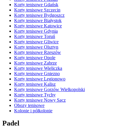
Korty tenisowe Gdańsk
Korty tenisowe Szczecin
Korty tenisowe Bydgoszcz
Korty tenisowe Białystok
Korty tenisowe Katowice
Korty tenisowe Gdynia
Korty tenisowe Toruń
Korty tenisowe Gliwice
Korty tenisowe Olsztyn
Korty tenisowe Rzeszów
Korty tenisowe Opole
Korty tenisowe Zabrze
Korty tenisowe Wieliczka
Korty tenisowe Gniezno
Korty tenisowe Legionowo
Korty tenisowe Kalisz
Korty tenisowe Gorzów Wielkopolski
Korty tenisowe Tychy
Korty tenisowe Nowy Sącz
Obozy tenisowe
Kolonie i półkolonie
Padel