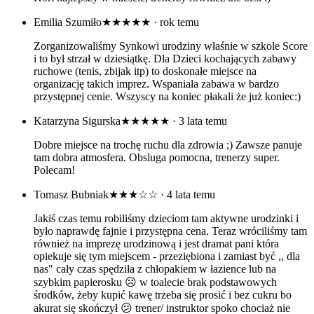
Emilia Szumiło
★★★★★
· rok temu
Zorganizowaliśmy Synkowi urodziny właśnie w szkole Score
i to był strzał w dziesiątkę. Dla Dzieci kochających zabawy
ruchowe (tenis, zbijak itp) to doskonałe miejsce na
organizację takich imprez. Wspaniała zabawa w bardzo
przystępnej cenie. Wszyscy na koniec płakali że już koniec:)
Katarzyna Sigurska
★★★★★
· 3 lata temu
Dobre miejsce na trochę ruchu dla zdrowia ;) Zawsze panuje
tam dobra atmosfera. Obsluga pomocna, trenerzy super.
Polecam!
Tomasz Bubniak
★★★☆☆
· 4 lata temu
Jakiś czas temu robiliśmy dzieciom tam aktywne urodzinki i
było naprawdę fajnie i przystępna cena. Teraz wróciliśmy tam
również na imprezę urodzinową i jest dramat pani która
opiekuje się tym miejscem - przeziębiona i zamiast być ,, dla
nas" cały czas spędziła z chłopakiem w łazience lub na
szybkim papierosku ☹️ w toalecie brak podstawowych
środków, żeby kupić kawę trzeba się prosić i bez cukru bo
akurat się skończył 😕 trener/ instruktor spoko chociaż nie