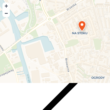
+
−
Playmore