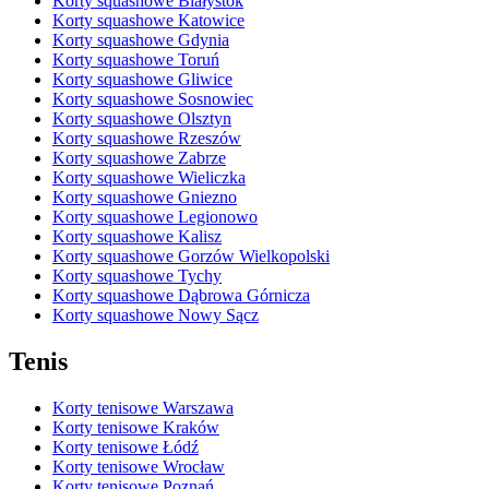
Korty squashowe Białystok
Korty squashowe Katowice
Korty squashowe Gdynia
Korty squashowe Toruń
Korty squashowe Gliwice
Korty squashowe Sosnowiec
Korty squashowe Olsztyn
Korty squashowe Rzeszów
Korty squashowe Zabrze
Korty squashowe Wieliczka
Korty squashowe Gniezno
Korty squashowe Legionowo
Korty squashowe Kalisz
Korty squashowe Gorzów Wielkopolski
Korty squashowe Tychy
Korty squashowe Dąbrowa Górnicza
Korty squashowe Nowy Sącz
Tenis
Korty tenisowe Warszawa
Korty tenisowe Kraków
Korty tenisowe Łódź
Korty tenisowe Wrocław
Korty tenisowe Poznań