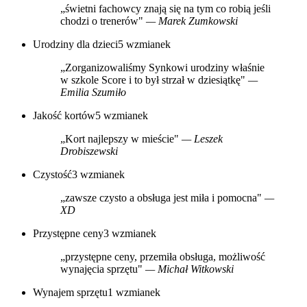
„świetni fachowcy znają się na tym co robią jeśli
chodzi o trenerów"
— Marek Zumkowski
Urodziny dla dzieci
5 wzmianek
„Zorganizowaliśmy Synkowi urodziny właśnie
w szkole Score i to był strzał w dziesiątkę"
—
Emilia Szumiło
Jakość kortów
5 wzmianek
„Kort najlepszy w mieście"
— Leszek
Drobiszewski
Czystość
3 wzmianek
„zawsze czysto a obsługa jest miła i pomocna"
—
XD
Przystępne ceny
3 wzmianek
„przystępne ceny, przemiła obsługa, możliwość
wynajęcia sprzętu"
— Michał Witkowski
Wynajem sprzętu
1 wzmianek