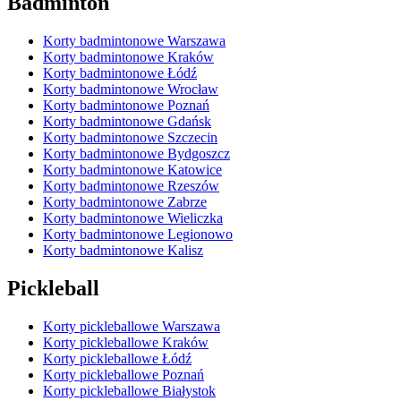
Badminton
Korty badmintonowe Warszawa
Korty badmintonowe Kraków
Korty badmintonowe Łódź
Korty badmintonowe Wrocław
Korty badmintonowe Poznań
Korty badmintonowe Gdańsk
Korty badmintonowe Szczecin
Korty badmintonowe Bydgoszcz
Korty badmintonowe Katowice
Korty badmintonowe Rzeszów
Korty badmintonowe Zabrze
Korty badmintonowe Wieliczka
Korty badmintonowe Legionowo
Korty badmintonowe Kalisz
Pickleball
Korty pickleballowe Warszawa
Korty pickleballowe Kraków
Korty pickleballowe Łódź
Korty pickleballowe Poznań
Korty pickleballowe Białystok