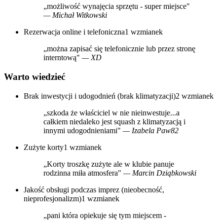
„możliwość wynajęcia sprzętu - super miejsce"
— Michał Witkowski
Rezerwacja online i telefoniczna
1 wzmianek
„można zapisać się telefonicznie lub przez stronę
interntową"
— XD
Warto wiedzieć
Brak inwestycji i udogodnień (brak klimatyzacji)
2 wzmianek
„szkoda że właściciel w nie nieinwestuje...a
całkiem niedaleko jest squash z klimatyzacją i
innymi udogodnieniami"
— Izabela Paw82
Zużyte korty
1 wzmianek
„Korty troszkę zużyte ale w klubie panuje
rodzinna miła atmosfera"
— Marcin Dziąbkowski
Jakość obsługi podczas imprez (nieobecność,
nieprofesjonalizm)
1 wzmianek
„pani która opiekuje się tym miejscem -