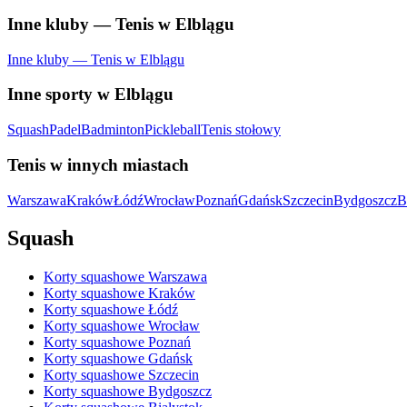
Inne kluby — Tenis w Elblągu
Inne kluby — Tenis w Elblągu
Inne sporty w Elblągu
Squash
Padel
Badminton
Pickleball
Tenis stołowy
Tenis w innych miastach
Warszawa
Kraków
Łódź
Wrocław
Poznań
Gdańsk
Szczecin
Bydgoszcz
B
Squash
Korty squashowe Warszawa
Korty squashowe Kraków
Korty squashowe Łódź
Korty squashowe Wrocław
Korty squashowe Poznań
Korty squashowe Gdańsk
Korty squashowe Szczecin
Korty squashowe Bydgoszcz