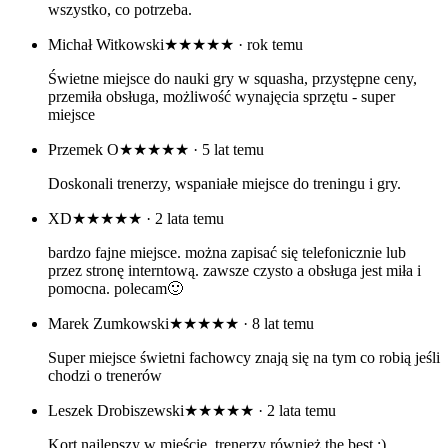
wszystko, co potrzeba.
Michał Witkowski
★★★★★
· rok temu
Świetne miejsce do nauki gry w squasha, przystępne ceny,
przemiła obsługa, możliwość wynajęcia sprzętu - super
miejsce
Przemek O
★★★★★
· 5 lat temu
Doskonali trenerzy, wspaniałe miejsce do treningu i gry.
XD
★★★★★
· 2 lata temu
bardzo fajne miejsce. można zapisać się telefonicznie lub
przez stronę interntową. zawsze czysto a obsługa jest miła i
pomocna. polecam🙂
Marek Zumkowski
★★★★★
· 8 lat temu
Super miejsce świetni fachowcy znają się na tym co robią jeśli
chodzi o trenerów
Leszek Drobiszewski
★★★★★
· 2 lata temu
Kort najlepszy w mieście, trenerzy również the best :)