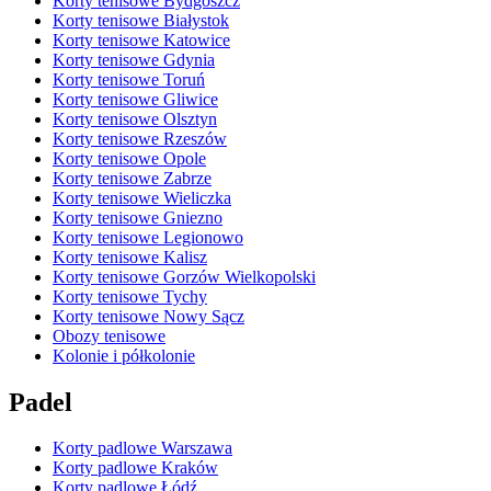
Korty tenisowe Bydgoszcz
Korty tenisowe Białystok
Korty tenisowe Katowice
Korty tenisowe Gdynia
Korty tenisowe Toruń
Korty tenisowe Gliwice
Korty tenisowe Olsztyn
Korty tenisowe Rzeszów
Korty tenisowe Opole
Korty tenisowe Zabrze
Korty tenisowe Wieliczka
Korty tenisowe Gniezno
Korty tenisowe Legionowo
Korty tenisowe Kalisz
Korty tenisowe Gorzów Wielkopolski
Korty tenisowe Tychy
Korty tenisowe Nowy Sącz
Obozy tenisowe
Kolonie i półkolonie
Padel
Korty padlowe Warszawa
Korty padlowe Kraków
Korty padlowe Łódź