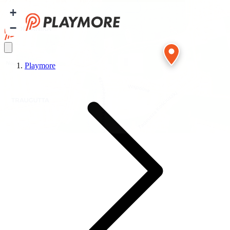
+
−
Playmore