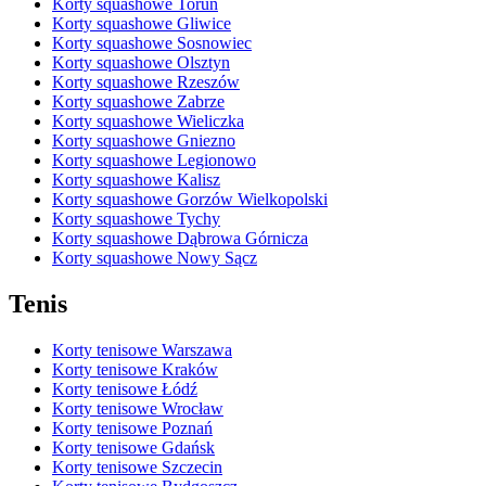
Korty squashowe Toruń
Korty squashowe Gliwice
Korty squashowe Sosnowiec
Korty squashowe Olsztyn
Korty squashowe Rzeszów
Korty squashowe Zabrze
Korty squashowe Wieliczka
Korty squashowe Gniezno
Korty squashowe Legionowo
Korty squashowe Kalisz
Korty squashowe Gorzów Wielkopolski
Korty squashowe Tychy
Korty squashowe Dąbrowa Górnicza
Korty squashowe Nowy Sącz
Tenis
Korty tenisowe Warszawa
Korty tenisowe Kraków
Korty tenisowe Łódź
Korty tenisowe Wrocław
Korty tenisowe Poznań
Korty tenisowe Gdańsk
Korty tenisowe Szczecin