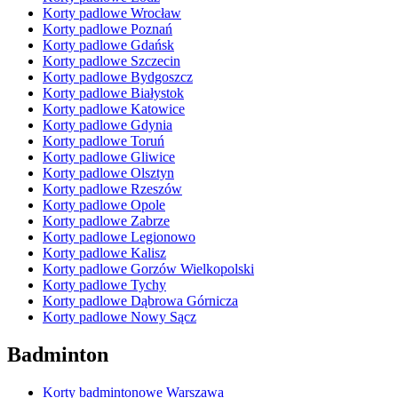
Korty padlowe Wrocław
Korty padlowe Poznań
Korty padlowe Gdańsk
Korty padlowe Szczecin
Korty padlowe Bydgoszcz
Korty padlowe Białystok
Korty padlowe Katowice
Korty padlowe Gdynia
Korty padlowe Toruń
Korty padlowe Gliwice
Korty padlowe Olsztyn
Korty padlowe Rzeszów
Korty padlowe Opole
Korty padlowe Zabrze
Korty padlowe Legionowo
Korty padlowe Kalisz
Korty padlowe Gorzów Wielkopolski
Korty padlowe Tychy
Korty padlowe Dąbrowa Górnicza
Korty padlowe Nowy Sącz
Badminton
Korty badmintonowe Warszawa