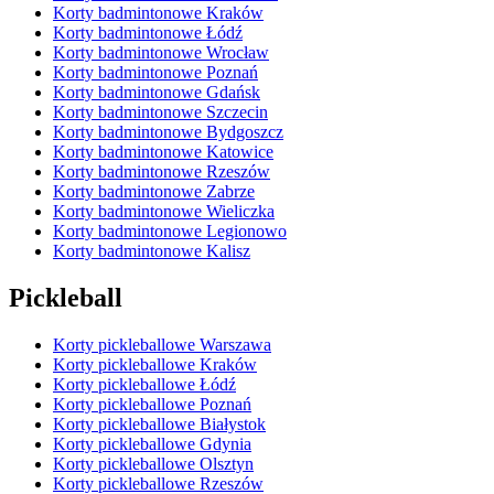
Korty badmintonowe Kraków
Korty badmintonowe Łódź
Korty badmintonowe Wrocław
Korty badmintonowe Poznań
Korty badmintonowe Gdańsk
Korty badmintonowe Szczecin
Korty badmintonowe Bydgoszcz
Korty badmintonowe Katowice
Korty badmintonowe Rzeszów
Korty badmintonowe Zabrze
Korty badmintonowe Wieliczka
Korty badmintonowe Legionowo
Korty badmintonowe Kalisz
Pickleball
Korty pickleballowe Warszawa
Korty pickleballowe Kraków
Korty pickleballowe Łódź
Korty pickleballowe Poznań
Korty pickleballowe Białystok
Korty pickleballowe Gdynia
Korty pickleballowe Olsztyn
Korty pickleballowe Rzeszów