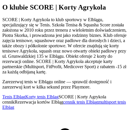
O klubie SCORE | Korty Agrykola
SCORE | Korty Agrykola to klub sportowy w Elblągu,
specjalizujący się w Tenis. Szkoła Tenisa & Squasha Score została
założona w 2010 roku przez trenera z wieloletnim doświadczeniem,
Piotra Skorka, i prowadzona jest jako rodzinny biznes. Klub oferuje
zajęcia tenisowe, squashowe oraz padlowe dla dorosłych i dzieci, a
także obozy i półkolonie sportowe. W ofercie znajdują się korty
tenisowe Agrykola, squash oraz nowo otwarty obiekt padlowy przy
ul. Grunwaldzkiej 135 w Elblągu. Obiekt oferuje 2 korty do
rezerwacji online. SCORE | Korty Agrykola akceptuje karty
partnerskie (Multisport, FitProfit, Medicover Sport) z rabatem -15 zł
za każdą odbijaną kartę.
Zarezerwuj tenis w Elblągu online — sprawdź dostępność i
zarezerwuj kort w kilka sekund przez Playmore.
Tenis Elbląg
Korty tenis Elbląg
SCORE | Korty Agrykola
cennik
Rezerwacja kortów Elbląg
cennik tenis Elbląg
multisport tenis
Elbląg