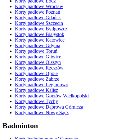
Korty padlowe Łódź
Korty padlowe Wrocław
Korty padlowe Poznań
Korty padlowe Gdańsk
Korty padlowe Szczecin
Korty padlowe Bydgoszcz
Korty padlowe Białystok
Korty padlowe Katowice
Korty padlowe Gdynia
Korty padlowe Toruń
Korty padlowe Gliwice
Korty padlowe Olsztyn
Korty padlowe Rzeszów
Korty padlowe Opole
Korty padlowe Zabrze
Korty padlowe Legionowo
Korty padlowe Kalisz
Korty padlowe Gorzów Wielkopolski
Korty padlowe Tychy
Korty padlowe Dąbrowa Górnicza
Korty padlowe Nowy Sącz
Badminton
Korty badmintonowe Warszawa