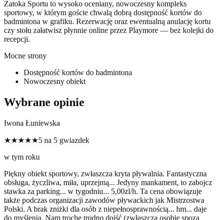
Zatoka Sportu to wysoko oceniany, nowoczesny kompleks
sportowy, w którym goście chwalą dobrą dostępność kortów do
badmintona w grafiku. Rezerwację oraz ewentualną anulację kortu
czy stołu załatwisz płynnie online przez Playmore — bez kolejki do
recepcji.
Mocne strony
Dostępność kortów do badmintona
Nowoczesny obiekt
Wybrane opinie
Iwona Łuniewska
★★★★★
5 na 5 gwiazdek
w tym roku
Piękny obiekt sportowy, zwłaszcza kryta pływalnia. Fantastyczna
obsługa, życzliwa, miła, uprzejmą... Jedyny mankament, to zabojcz
stawka za parking... w tygodniu... 5,00zl/h. Ta cena obowiązuje
także podczas organizacji zawodów pływackich jak Mistrzostwa
Polski. A brak zniżki dla osób z niepełnosprawnością... hm... daje
do myślenia. Nam trochę trudno dojść (zwłaszcza osobie spoza