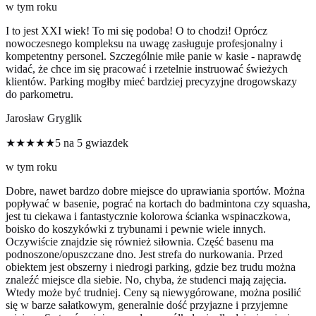
w tym roku
I to jest XXI wiek! To mi się podoba! O to chodzi! Oprócz
nowoczesnego kompleksu na uwagę zasługuje profesjonalny i
kompetentny personel. Szczególnie miłe panie w kasie - naprawdę
widać, że chce im się pracować i rzetelnie instruować świeżych
klientów. Parking mogłby mieć bardziej precyzyjne drogowskazy
do parkometru.
Jarosław Gryglik
★★★★★
5 na 5 gwiazdek
w tym roku
Dobre, nawet bardzo dobre miejsce do uprawiania sportów. Można
popływać w basenie, pograć na kortach do badmintona czy squasha,
jest tu ciekawa i fantastycznie kolorowa ścianka wspinaczkowa,
boisko do koszykówki z trybunami i pewnie wiele innych.
Oczywiście znajdzie się również siłownia. Część basenu ma
podnoszone/opuszczane dno. Jest strefa do nurkowania. Przed
obiektem jest obszerny i niedrogi parking, gdzie bez trudu można
znaleźć miejsce dla siebie. No, chyba, że studenci mają zajęcia.
Wtedy może być trudniej. Ceny są niewygórowane, można posilić
się w barze sałatkowym, generalnie dość przyjazne i przyjemne