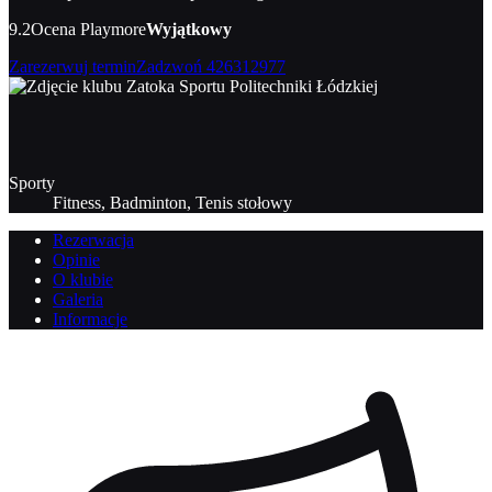
9.2
Ocena Playmore
Wyjątkowy
Zarezerwuj termin
Zadzwoń
426312977
Sporty
Fitness, Badminton, Tenis stołowy
Rezerwacja
Opinie
O klubie
Galeria
Informacje