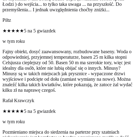
Łodzi ) do wejścia... to tylko taka uwaga ... na przyszłość. Do
przemyślenia... I jednak uwzględnienia choćby zniżki...
Piltz
★★★★★
5 na 5 gwiazdek
w tym roku
Fajny obiekt, dosyć zaawansowany, rozbudowane baseny. Woda o
odpowiedniej, przyjemnej temperaturze, basen 25 m kilka stopni
Celsjusza cieplejszy od 50. Basen 50 m ma szerokie tory, więc jest
idealny dla osób, które nie lubią obijać się o innych. Minusy?
Minusy są w takich miejscach jak prysznice - wypaczone drzwi
wyjściowe i podcięte od dołu (zamiast wymiany na nowe). Można
znaleźć kilka takich kwiatków, które pokazują, że zatoce żal wydać
kilku zł na naprawę czegoś.
Rafał Krawczyk
★★★★★
5 na 5 gwiazdek
w tym roku
Pozmieniano miejsca do siedzenia na parterze przy szatniach