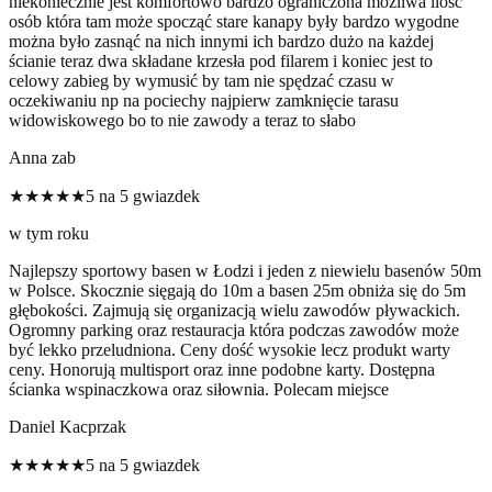
niekoniecznie jest komfortowo bardzo ograniczona możliwa ilość
osób która tam może spocząć stare kanapy były bardzo wygodne
można było zasnąć na nich innymi ich bardzo dużo na każdej
ścianie teraz dwa składane krzesła pod filarem i koniec jest to
celowy zabieg by wymusić by tam nie spędzać czasu w
oczekiwaniu np na pociechy najpierw zamknięcie tarasu
widowiskowego bo to nie zawody a teraz to słabo
Anna zab
★★★★★
5 na 5 gwiazdek
w tym roku
Najlepszy sportowy basen w Łodzi i jeden z niewielu basenów 50m
w Polsce. Skocznie sięgają do 10m a basen 25m obniża się do 5m
głębokości. Zajmują się organizacją wielu zawodów pływackich.
Ogromny parking oraz restauracja która podczas zawodów może
być lekko przeludniona. Ceny dość wysokie lecz produkt warty
ceny. Honorują multisport oraz inne podobne karty. Dostępna
ścianka wspinaczkowa oraz siłownia. Polecam miejsce
Daniel Kacprzak
★★★★★
5 na 5 gwiazdek