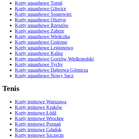
Korty squashowe Toruń
Korty squashowe Gliwice
Korty squashowe Sosnowiec
Korty squashowe Olsztyn
Korty squashowe Rzeszów
Korty squashowe Zabrze
Korty squashowe Wieliczka
Korty squashowe Gniezno
Korty squashowe Legionowo
Korty squashowe Kalisz
Korty squashowe Gorzów Wielkopolski
Korty squashowe Tychy
Korty squashowe Dąbrowa Górnicza
Korty squashowe Nowy Sącz
Tenis
Korty tenisowe Warszawa
Korty tenisowe Kraków
Korty tenisowe Łódź
Korty tenisowe Wrocław
Korty tenisowe Poznań
Korty tenisowe Gdańsk
Korty tenisowe Szczecin