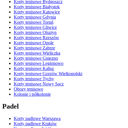
Korty tenisowe Bydgoszcz
Korty tenisowe Białystok
Korty tenisowe Katowice
Korty tenisowe Gdynia
Korty tenisowe Toruń
Korty tenisowe Gliwice
Korty tenisowe Olsztyn
Korty tenisowe Rzeszów
Korty tenisowe Opole
Korty tenisowe Zabrze
Korty tenisowe Wieliczka
Korty tenisowe Gniezno
Korty tenisowe Legionowo
Korty tenisowe Kalisz
Korty tenisowe Gorzów Wielkopolski
Korty tenisowe Tychy
Korty tenisowe Nowy Sącz
Obozy tenisowe
Kolonie i półkolonie
Padel
Korty padlowe Warszawa
Korty padlowe Kraków