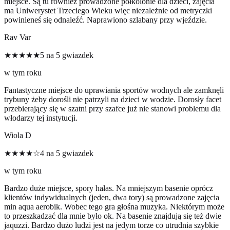
miejsce. Są tu również prowadzone półkolonie dla dzieci, zajęcia
ma Uniwerystet Trzeciego Wieku więc niezależnie od metryczki
powinieneś się odnaleźć. Naprawiono szlabany przy wjeździe.
Rav Var
★★★★★
5 na 5 gwiazdek
w tym roku
Fantastyczne miejsce do uprawiania sportów wodnych ale zamknęli
trybuny żeby dorośli nie patrzyli na dzieci w wodzie. Dorosły facet
przebierający się w szatni przy szafce już nie stanowi problemu dla
włodarzy tej instytucji.
Wiola D
★★★★☆
4 na 5 gwiazdek
w tym roku
Bardzo duże miejsce, spory hałas. Na mniejszym basenie oprócz
klientów indywidualnych (jeden, dwa tory) są prowadzone zajęcia
min aqua aerobik. Wobec tego gra głośna muzyka. Niektórym może
to przeszkadzać dla mnie było ok. Na basenie znajdują się też dwie
jaquzzi. Bardzo dużo ludzi jest na jedym torze co utrudnia szybkie