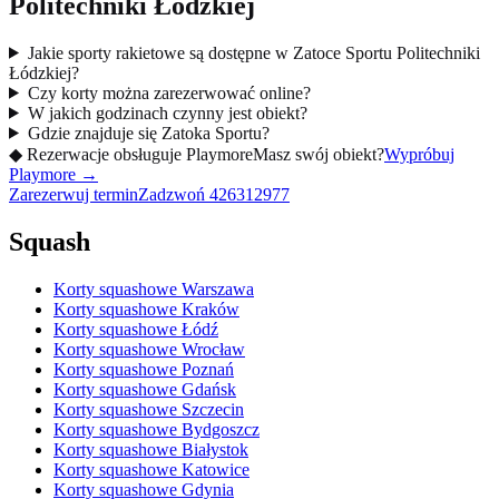
Politechniki Łódzkiej
Jakie sporty rakietowe są dostępne w Zatoce Sportu Politechniki
Łódzkiej?
Czy korty można zarezerwować online?
W jakich godzinach czynny jest obiekt?
Gdzie znajduje się Zatoka Sportu?
◆
Rezerwacje obsługuje Playmore
Masz swój obiekt?
Wypróbuj
Playmore
→
Zarezerwuj termin
Zadzwoń
426312977
Squash
Korty squashowe Warszawa
Korty squashowe Kraków
Korty squashowe Łódź
Korty squashowe Wrocław
Korty squashowe Poznań
Korty squashowe Gdańsk
Korty squashowe Szczecin
Korty squashowe Bydgoszcz
Korty squashowe Białystok
Korty squashowe Katowice
Korty squashowe Gdynia