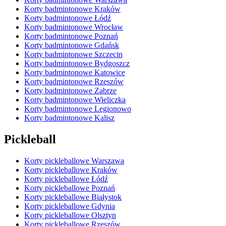
Korty badmintonowe Kraków
Korty badmintonowe Łódź
Korty badmintonowe Wrocław
Korty badmintonowe Poznań
Korty badmintonowe Gdańsk
Korty badmintonowe Szczecin
Korty badmintonowe Bydgoszcz
Korty badmintonowe Katowice
Korty badmintonowe Rzeszów
Korty badmintonowe Zabrze
Korty badmintonowe Wieliczka
Korty badmintonowe Legionowo
Korty badmintonowe Kalisz
Pickleball
Korty pickleballowe Warszawa
Korty pickleballowe Kraków
Korty pickleballowe Łódź
Korty pickleballowe Poznań
Korty pickleballowe Białystok
Korty pickleballowe Gdynia
Korty pickleballowe Olsztyn
Korty pickleballowe Rzeszów